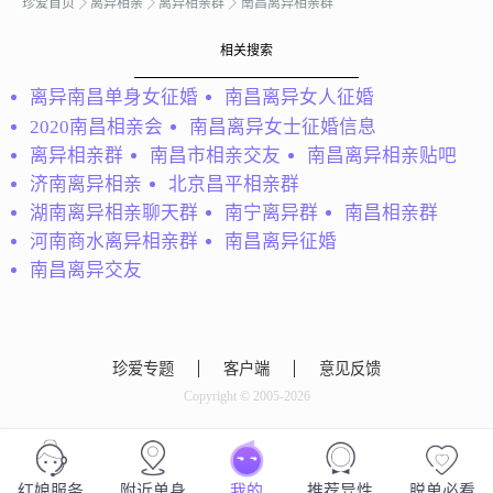
珍爱首页
离异相亲
离异相亲群
南昌离异相亲群
人...
相关搜索
离异南昌单身女征婚
南昌离异女人征婚
2020南昌相亲会
南昌离异女士征婚信息
离异相亲群
南昌市相亲交友
南昌离异相亲贴吧
济南离异相亲
北京昌平相亲群
湖南离异相亲聊天群
南宁离异群
南昌相亲群
星星
河南商水离异相亲群
南昌离异征婚
关墨
小学老师一枚，热爱教育
南昌离异交友
目前离异，小孩8岁自己
工作##3002##希望对方也
带在身边。在国企工作年
是行政或事业单位，并定
收入20多万。诚心找个她
居南昌，对待工作和生活
共度后半生。
积极向上，一起共同谱写
珍爱专题
客户端
意见反馈
美好的未来##3002##...
Copyright © 2005-2026
红娘服务
附近单身
我的
推荐异性
脱单必看