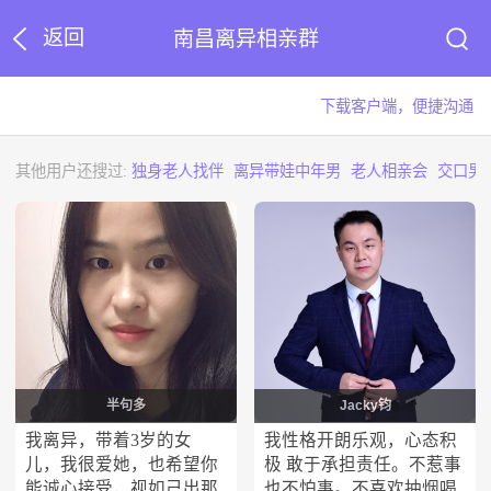
返回
南昌离异相亲群
下载客户端，便捷沟通
其他用户还搜过:
独身老人找伴
离异带娃中年男
老人相亲会
交口男
半句多
Jacky钧
我离异，带着3岁的女
我性格开朗乐观，心态积
儿，我很爱她，也希望你
极 敢于承担责任。不惹事
能诚心接受，视如己出那
也不怕事。不喜欢抽烟喝