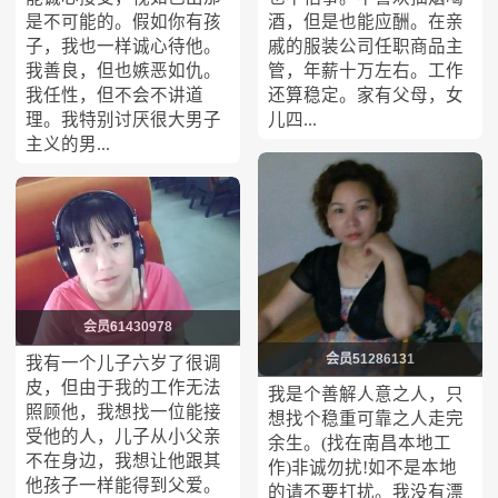
是不可能的。假如你有孩
酒，但是也能应酬。在亲
子，我也一样诚心待他。
戚的服装公司任职商品主
我善良，但也嫉恶如仇。
管，年薪十万左右。工作
我任性，但不会不讲道
还算稳定。家有父母，女
理。我特别讨厌很大男子
儿四...
主义的男...
会员61430978
会员51286131
我有一个儿子六岁了很调
皮，但由于我的工作无法
我是个善解人意之人，只
照顾他，我想找一位能接
想找个稳重可靠之人走完
受他的人，儿子从小父亲
余生。(找在南昌本地工
不在身边，我想让他跟其
作)非诚勿扰!如不是本地
他孩子一样能得到父爱。
的请不要打扰。我没有漂