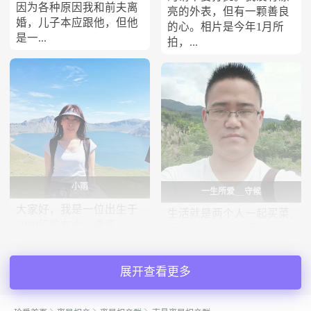
因为各种原因我和前夫离
亮的外表，但有一颗善良
婚，儿子本应跟他，但他
的心。相片是今年1月所
是一...
拍，...
小雨
一生所爱__守候
大家好，我是一位出生于
生活就是两个人一起买菜,
1980年的女士，身高
两个人一起做饭,两个人一
152cm，目前在南昌工作
起洗碗, 两个人一起讨论
##3002##我的月收入在
工作,两个人一起打扫房
5001到8000元之间，拥有
展开查看更多
间,两个人一起面对困难,
大专学历##3002##我觉得
两个人一起分享快乐.......
自己是一个独立自信的
我是有情有...