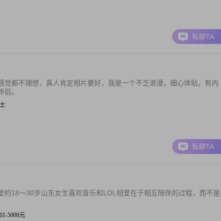
私聊TA
感觉都不理想，真人肯定相片要好，我是一个不乏浪漫，细心体贴，有内
伴侣。
护士
私聊TA
的18～30岁山东女生喜欢音乐和LOL相爱在于相互陪伴的过程，而不是
001-5000元