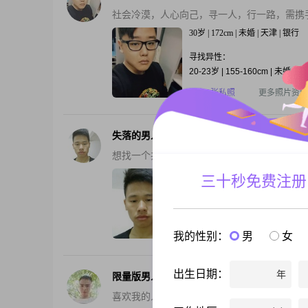
社会冷漠，人心向己，寻一人，行一路，需携
30岁 | 172cm | 未婚 | 天津 | 银行
寻找异性：
20-23岁 | 155-160cm | 未婚
还有3张私照
更多照片资料
失落的男人
想找一个共度一生的人，让生活不再那么孤单
30岁 | 165cm | 未婚 | 江西赣州 | 
三十秒免费注册
寻找异性：
18-26岁 | 150-170cm | 未婚
还有3张私照
更多照片资料
我的性别：
男
女
出生日期：
年
限量版男人
喜欢我的人可以想办法联系我。喜欢装的人就