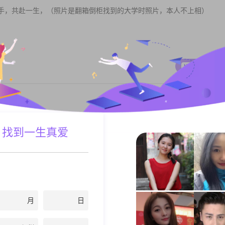
手，共赴一生，（照片是翻箱倒柜找到的大学时照片，本人不上相）
私聊TA
销售
 找到一生真爱
私聊TA
月
日
算了。