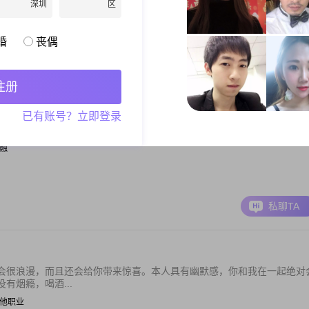
深圳
区
| 销售总监
婚
丧偶
私聊TA
注册
已有账号？立即登录
，所以为了未来的她我必须成功，不断拼搏。
金融
私聊TA
会很浪漫，而且还会给你带来惊喜。本人具有幽默感，你和我在一起绝对
有烟瘾，喝酒...
| 其他职业