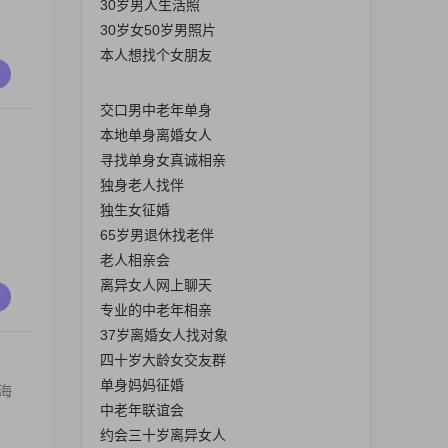
30岁男人生活照
30岁女50岁男照片
本人想找个女朋友
交口男中老年单身
本地单身离婚女人
寻找单身女真诚相亲
独身老人找伴
独生女征婚
65岁男退休找老伴
老人相亲会
离异女人网上聊天
专业的中老年相亲
37岁离婚女人找对象
四十岁大龄女交友群
单身妈妈征婚
海
中老年联谊会
约会三十岁离异女人