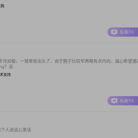
/采购
私聊TA
岁月如梭，一晃叁张出头了，由于圈子比较窄再略有点内向，诚心希望通
？没...
客服技术支持
私聊TA
找个人说说心里话