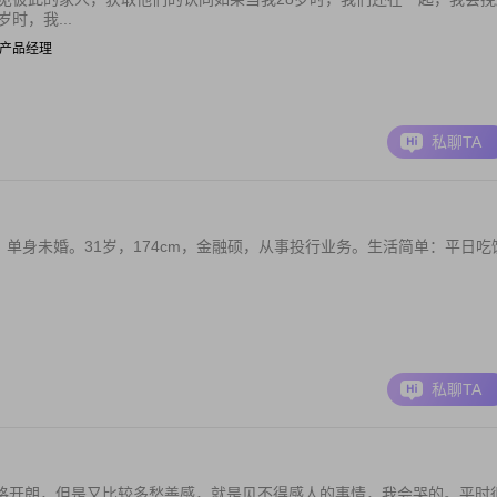
时，我...
 网站产品经理
私聊TA
你好，我姓唐，单身未婚。31岁，174cm，金融硕，从事投行业务。生活简单：平日吃
私聊TA
性格开朗，但是又比较多愁善感，就是见不得感人的事情，我会哭的。平时