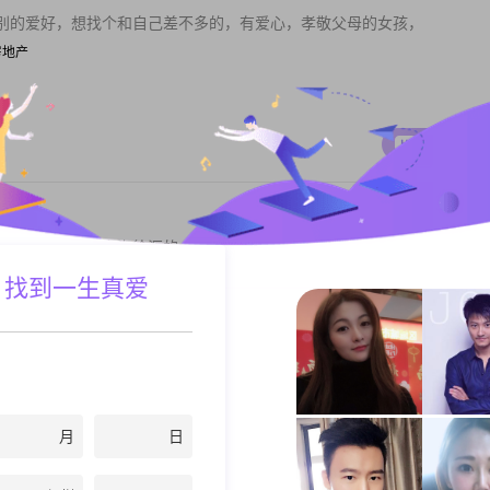
别的爱好，想找个和自己差不多的，有爱心，孝敬父母的女孩，
/房地产
私聊TA
上海人，目前在上海徐汇的一所公立学校教书，在编在岗。对未来的另一
情专一的普通人...
 找到一生真爱
8000元
私聊TA
月
日