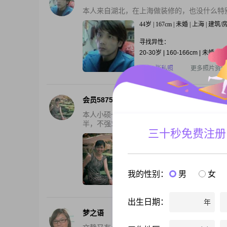
本人来自湖北，在上海做装修的，也没什么特
44岁 | 167cm | 未婚 | 上海 | 建筑
寻找异性：
20-30岁 | 160-166cm | 未婚
还有1张私照
更多照片资料
会员58758236
本人小硕一枚，外貌和生活背景都很普通，新
半，不强求高富帅，只要是个有责任心，对待感
三十秒免费注册
41岁 | 160cm | 未婚 | 上海 | 5001-
寻找异性：
28-35岁 | 168cm以上 | 未婚
我的性别：
男
女
还有3张私照
更多照片资料
出生日期：
年
梦之语