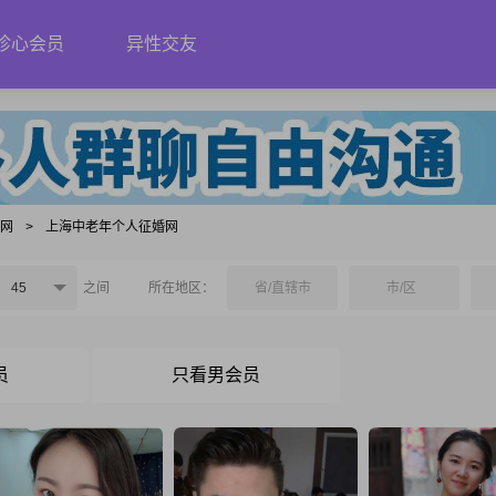
珍心会员
异性交友
婚网
>
上海中老年个人征婚网
45
之间
所在地区：
省/直辖市
市/区
员
只看男会员