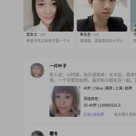
武女士
朱先生
29岁
30岁
希望今年过年我不是一个人
爱唱歌，逗我喜欢的人开心
一片叶子
有人说：小时候，快乐很简单；长大后，简单
我，一个可爱的幼师。喜欢和小朋友在一起。简
40岁 | 158cm | 离异 | 上海 | 幼师
寻找异性：
32-40岁 | 12000元以上
还有1张私照
更多照片资料
暖冬