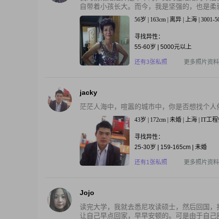
自带着小孩长大。而今，我是坚强的，也是柔弱
56岁 | 163cm | 离异 | 上海 | 3001-
寻找异性：
55-60岁 | 5000元以上
还有3张私照
更多照片资料
jacky
茫茫人海中，喧嚣的城市中，你是否想找个人
43岁 | 172cm | 未婚 | 上海 | IT工
寻找异性：
25-30岁 | 159-165cm | 未婚
还有1张私照
更多照片资料
Jojo
读完大学，我就去悉尼攻读硕士，然后回国，
让自己早点回家，早早安顿的。可是由于自己圈