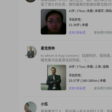
留了很久的长发，做你最美的新娘如果当我29岁
43岁 | 176cm | 未婚 | 未填写 |
寻找异性：
21-26岁 | 未婚
还有3张私照
更多照片资料
麦克劳林
to whom it may concern：姑娘
睡觉看书出差游泳捡狗屎。（...
40岁 | 175cm | 未婚 | 上海 | 金融
寻找异性：
23-27岁 | 160-180cm | 未婚
还有3张私照
更多照片资料
小伍
我是黑龙江人，职业是一名企业的IT人员，