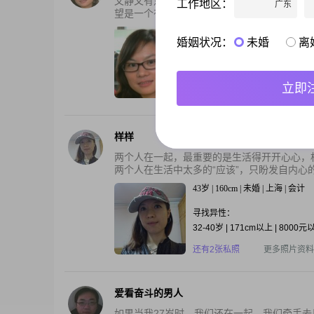
文静又有点腼腆/内向的我 希望在上海能遇到
工作地区：
广东
望是一个有上进心,孝心和爱心的有志青年。
40岁 | 158cm | 未婚 | 上海 | 商贸
婚姻状况：
未婚
离
寻找异性：
26-30岁 | 170cm以上 | 未婚
立即
还有3张私照
更多照片资料
样样
两个人在一起，最重要的是生活得开开心心，
两个人在生活中太多的“应该”，只盼发自内心
43岁 | 160cm | 未婚 | 上海 | 会计
寻找异性：
32-40岁 | 171cm以上 | 8000元
还有2张私照
更多照片资料
爱看奋斗的男人
如果当我27岁时，我们还在一起，我们牵手去