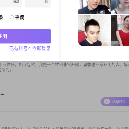
一个同是安徽人的他,我们一起携手创造属于我们的美好生活. 理想中的他
深圳
区
/采购
婚
丧偶
注册
私聊TA
已有账号？立即登录
相互信任，相互包容。我是一个性格非常开朗，思想也非常开明的人。摒
的所为。
以上
私聊TA
见彼此的家人，获取他们的认同如果当我28岁时，我们还在一起，我会挽