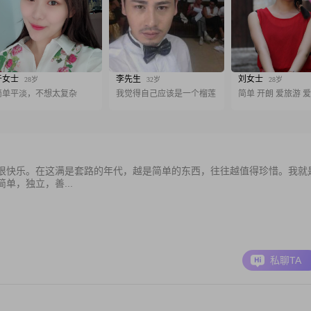
于女士
李先生
刘女士
28岁
32岁
28岁
简单平淡，不想太复杂
我觉得自己应该是一个榴莲
简单 开朗 爱旅游 
很快乐。在这满是套路的年代，越是简单的东西，往往越值得珍惜。我就
单，独立，善...
私聊TA