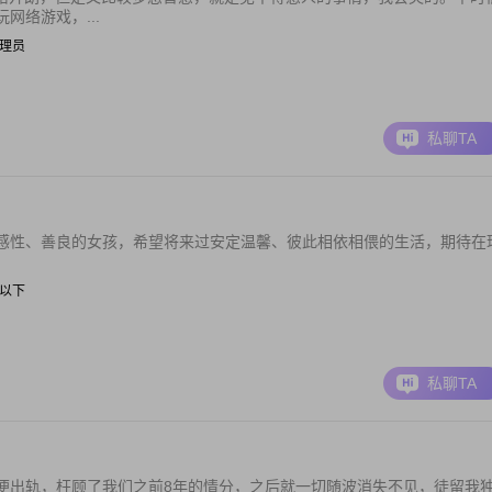
网络游戏，...
统管理员
私聊TA
感性、善良的女孩，希望将来过安定温馨、彼此相依相偎的生活，期待在
0元以下
私聊TA
便出轨，枉顾了我们之前8年的情分，之后就一切随波消失不见，徒留我