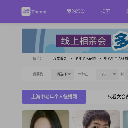
我的珍爱
搜索
位置：
珍爱首页
>
老年个人征婚
>
中老年个人征
我要找：
请选择
年龄在：
25
到
上海中老年个人征婚网
只看女会