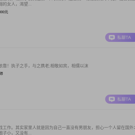
的女人，渴望...
5000元
私聊TA
依靠！执子之手，与之携老;相敬如宾，相儒以沫
程师
私聊TA
找工作。其实家里人就是因为自己一直没有男朋友，担心一个人留在国外
子小，又没有...