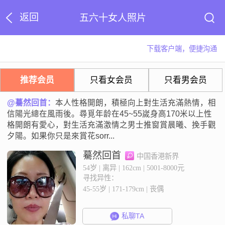
返回
五六十女人照片
下载客户端，便捷沟通
推荐会员
只看女会员
只看男会员
@驀然回首：
本人性格開朗，積極向上對生活充滿熱情，相
信陽光總在風雨後。尋覓年龄在45~55嵗身高170米以上性
格開朗有愛心，對生活充滿激情之男士推窗賞晨曦、挽手觀
夕陽。如果你只是來賞花sorr...
驀然回首
中国香港新界
54岁 | 离异 | 162cm | 5001-8000元
寻找异性：
45-55岁 | 171-179cm | 丧偶
私聊TA