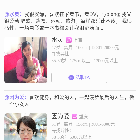
@水灵：
我很安静，喜欢在家看书，看DV，写blong; 我又
很爱动,唱歌、跳舞、运动、旅游，每样都乐此不疲； 我很
感性，一场电影或一本书都会让我泪流满面...
水灵
上海
47岁 | 离异 | 166cm | 12001-20000元
寻找异性：
35-50岁 | 175cm以上 | 12000元以上
私聊TA
@因为爱：
喜欢健身，和爱的人，一起漫步最后的人生，做
一个小女人
因为爱
重庆
51岁 | 离异 | 158cm | 3001-5000元
寻找异性：
38-53岁 | 5000元以上