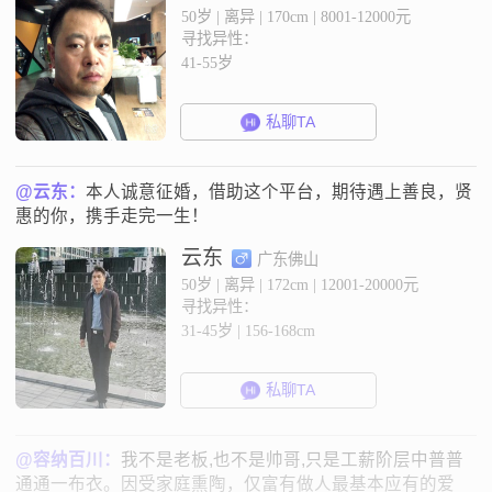
50岁 | 离异 | 170cm | 8001-12000元
寻找异性：
41-55岁
私聊TA
@云东：
本人诚意征婚，借助这个平台，期待遇上善良，贤
惠的你，携手走完一生！
云东
广东佛山
50岁 | 离异 | 172cm | 12001-20000元
寻找异性：
31-45岁 | 156-168cm
私聊TA
@容纳百川：
我不是老板,也不是帅哥,只是工薪阶层中普普
通通一布衣。因受家庭熏陶，仅富有做人最基本应有的爱