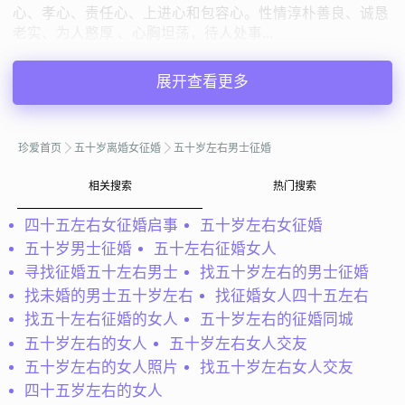
心、孝心、责任心、上进心和包容心。性情淳朴善良、诚恳
老实、为人憨厚 、心胸坦荡，待人处事...
容纳百川
河南新乡
展开查看更多
50岁 | 离异 | 161cm | 3000元以下
寻找异性：
26-34岁 | 155-162cm
珍爱首页
五十岁离婚女征婚
五十岁左右男士征婚
私聊TA
相关搜索
热门搜索
四十五左右女征婚启事
五十岁左右女征婚
@渴望家园：
大家好，我是一位来自双鸭山的男士，出生于
五十岁男士征婚
五十左右征婚女人
1976年，身高173cm。我的收入相对稳定，每月在3000元
寻找征婚五十左右男士
找五十岁左右的男士征婚
以下。虽然学历只是高中及以下，但我一直秉持着活到老学
到老的态度，在生活中不断学...
找未婚的男士五十岁左右
找征婚女人四十五左右
找五十左右征婚的女人
五十岁左右的征婚同城
渴望家园
黑龙江双鸭山
五十岁左右的女人
五十岁左右女人交友
50岁 | 丧偶 | 173cm | 3000元以下
五十岁左右的女人照片
找五十岁左右女人交友
寻找异性：
40-45岁
四十五岁左右的女人