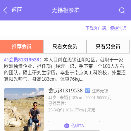
返回
无锡相亲群
下载客户端，便捷沟通
推荐会员
只看女会员
只看男会员
@会员81319538：
本人目前在无锡江阴地区，就职于一家
欧洲独资企业，担任部门经理一职，手下带一个100人左右
的团队，硕士研究生学历，毕业于南京某工科院校，外型还
算阳光帅气，身高183cm，体重76kg...
会员81319538
江苏无锡
44岁 | 未婚 | 183cm | 20001-50000元
寻找异性：
25-34岁 | 162-177cm | 未婚
私聊TA