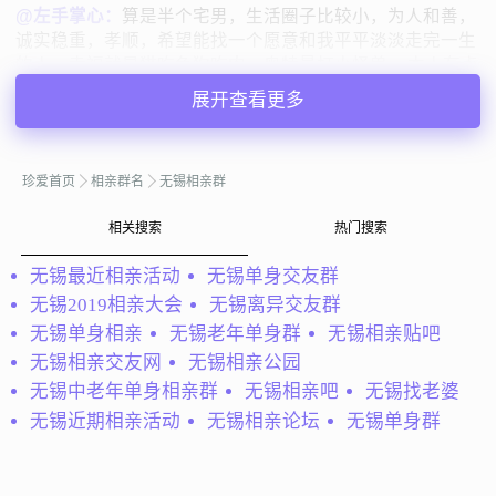
@左手掌心：
算是半个宅男，生活圈子比较小，为人和善，
诚实稳重，孝顺，希望能找一个愿意和我平平淡淡走完一生
的人。幸福就是猫吃鱼狗吃肉，奥特曼打小怪兽~~本人有点
内向，希望找个开朗点的女生，贤惠善...
展开查看更多
左手掌心
江苏无锡
40岁 | 未婚 | 173cm | 3001-5000元
寻找异性：
珍爱首页
相亲群名
无锡相亲群
23-27岁 | 155-170cm | 未婚
相关搜索
热门搜索
私聊TA
无锡最近相亲活动
无锡单身交友群
无锡2019相亲大会
无锡离异交友群
无锡单身相亲
无锡老年单身群
无锡相亲贴吧
@初心可曾记：
四川达州人，在无锡工作！年龄大了，真心
求对象！！
无锡相亲交友网
无锡相亲公园
无锡中老年单身相亲群
无锡相亲吧
无锡找老婆
初心可曾记
江苏无锡
无锡近期相亲活动
无锡相亲论坛
无锡单身群
33岁 | 未婚 | 169cm | 3001-5000元
寻找异性：
21-25岁 | 未婚