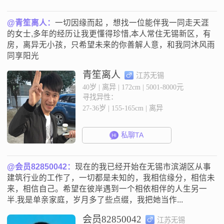
@青笙离人：
一切因缘而起 ，想找一位能伴我一同走天涯
的女士,多年的经历让我更懂得珍惜,本人常住无锡新区，有
房，离异无小孩，只希望未来的你善解人意，和我同沐风雨
同享阳光
青笙离人
江苏无锡
40岁 | 离异 | 172cm | 5001-8000元
寻找异性：
27-36岁 | 155-165cm | 离异
私聊TA
@会员82850042：
现在的我已经开始在无锡市滨湖区从事
建筑行业的工作了，一切都是未知的，我相信缘分，相信未
来，相信自己。希望在彼岸遇到一个相依相伴的人生另一
半.我是单亲家庭，岁月多了些点缀，我把她当作...
会员82850042
江苏无锡