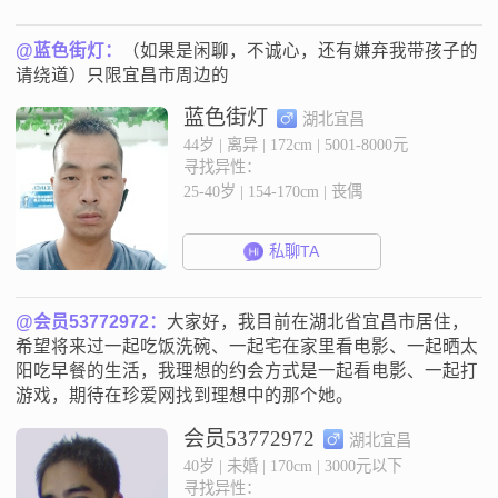
@蓝色街灯：
（如果是闲聊，不诚心，还有嫌弃我带孩子的
请绕道）只限宜昌市周边的
蓝色街灯
湖北宜昌
44岁 | 离异 | 172cm | 5001-8000元
寻找异性：
25-40岁 | 154-170cm | 丧偶
私聊TA
@会员53772972：
大家好，我目前在湖北省宜昌市居住，
希望将来过一起吃饭洗碗、一起宅在家里看电影、一起晒太
阳吃早餐的生活，我理想的约会方式是一起看电影、一起打
游戏，期待在珍爱网找到理想中的那个她。
会员53772972
湖北宜昌
40岁 | 未婚 | 170cm | 3000元以下
寻找异性：