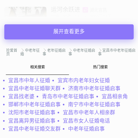
运河余跃进
湖北宜昌
67岁 | 丧偶 | 149cm | 3000元以下
寻找异性：
59-73岁 | 3000元以上
展开查看更多
私聊TA
珍爱首
中老年征
老年征婚启
中老年征婚启
宜昌市中老年征婚启
页
婚
事
事
事
@蝶儿：
希望那个找到真爱，对方无子女负担优先，有房，
相关搜索
热门搜索
有固定收入，最好是宜昌市城区的
宜昌市中年人征婚
宜宾市内老年妇女征婚
蝶儿
湖北宜昌
宜昌中老年征婚聊天群
济南市中老年征婚启事
59岁 | 离异 | 165cm | 3000元以下
宜昌找老婆
青岛市中老年征婚启事
宜昌相亲角
寻找异性：
邯郸市中老年征婚启事
南宁市中老年征婚启事
44-54岁 | 3000元以上
沈阳市老年征婚启事
宜昌市中老年人相亲群
宜昌离异男征婚启事
宜昌市女人征婚电话
私聊TA
宜昌中老年征婚交友群
中老年征婚启事