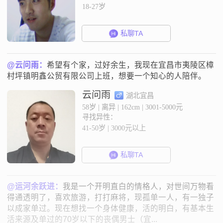
18-27岁
私聊TA
@云问雨：
希望有个家，过好余生，我现在宜昌市夷陵区樟
村坪镇明鑫公贸有限公司上班，想要一个知心的人陪伴。
云问雨
湖北宜昌
58岁 | 离异 | 162cm | 3001-5000元
寻找异性：
41-50岁 | 3000元以上
私聊TA
@运河余跃进：
我是一个开明直白的情格人，对世间万物看
得通透明了，喜欢旅游，打打麻将，现孤单一人，有一独子
以成家单过。现在想找一个身体健康，活的明白，有基本生
活来源及单过的70岁以下的丧偶男士（宜...