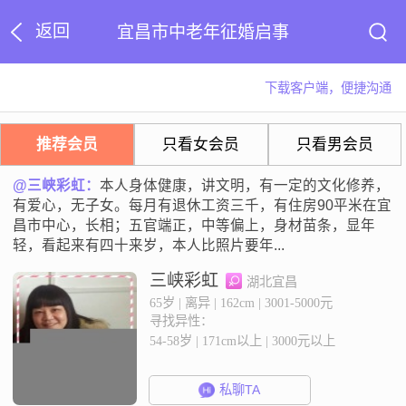
返回
宜昌市中老年征婚启事
下载客户端，便捷沟通
推荐会员
只看女会员
只看男会员
@三峡彩虹：
本人身体健康，讲文明，有一定的文化修养，
有爱心，无子女。每月有退休工资三千，有住房90平米在宜
昌市中心，长相；五官端正，中等偏上，身材苗条，显年
轻，看起来有四十来岁，本人比照片要年...
三峡彩虹
湖北宜昌
65岁 | 离异 | 162cm | 3001-5000元
寻找异性：
54-58岁 | 171cm以上 | 3000元以上
私聊TA