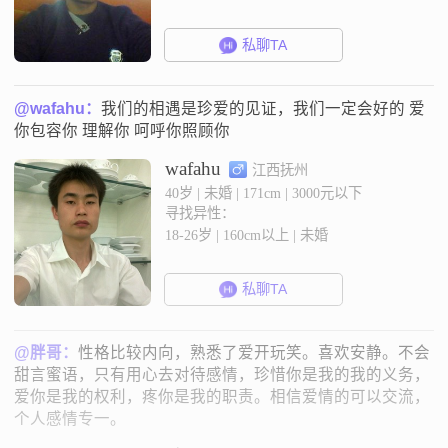
私聊TA
@wafahu：
我们的相遇是珍爱的见证，我们一定会好的 爱
你包容你 理解你 呵呼你照顾你
wafahu
江西抚州
40岁 | 未婚 | 171cm | 3000元以下
寻找异性：
18-26岁 | 160cm以上 | 未婚
私聊TA
@胖哥：
性格比较内向，熟悉了爱开玩笑。喜欢安静。不会
甜言蜜语，只有用心去对待感情，珍惜你是我的我的义务，
爱你是我的权利，疼你是我的职责。相信爱情的可以交流，
个人感情专一。