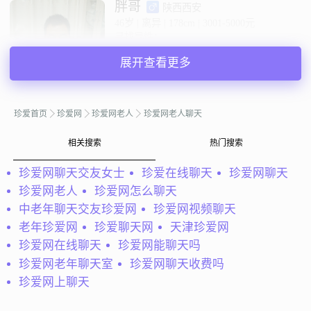
胖哥
陕西西安
46岁 | 离异 | 178cm | 3001-5000元
寻找异性：
24-28岁 | 160-170cm
展开查看更多
私聊TA
珍爱首页
珍爱网
珍爱网老人
珍爱网老人聊天
@丁丁：
我希望找到一个尊重理解体贴我的另一半，不需要
相关搜索
热门搜索
你有多优秀，多出色，只要能给我一颗安定踏实的心，两人
互相包容对方的缺点，之子之手，与之偕老。对未来婚姻的
珍爱网聊天交友女士
珍爱在线聊天
珍爱网聊天
期望是有个安定的生活坏境，如果对...
珍爱网老人
珍爱网怎么聊天
丁丁
北京
中老年聊天交友珍爱网
珍爱网视频聊天
37岁 | 未婚 | 166cm | 3000元以下
老年珍爱网
珍爱聊天网
天津珍爱网
寻找异性：
珍爱网在线聊天
珍爱网能聊天吗
24-34岁 | 170-180cm | 未婚
珍爱网老年聊天室
珍爱网聊天收费吗
珍爱网上聊天
私聊TA