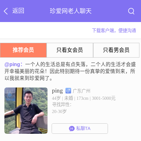
返回
珍爱网老人聊天
下载客户端，便捷沟通
推荐会员
只看女会员
只看男会员
@ping：
一个人的生活总是有点失落，二个人的生活才会盛
开幸福美丽的花朵！因此特别期待一份真挚的爱情到来，所
以我就来到珍爱网了。
ping
广东广州
44岁 | 未婚 | 173cm | 3001-5000元
寻找异性：
20-30岁
私聊TA