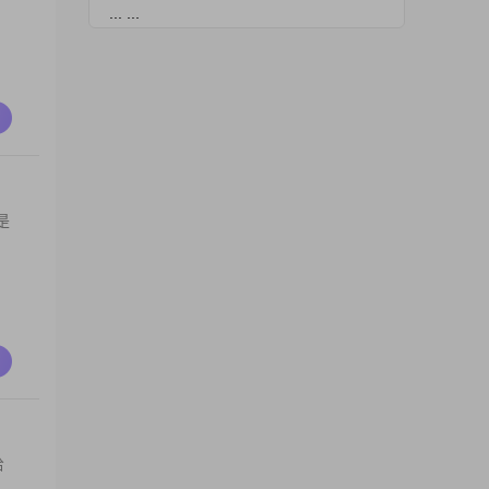
... ...
是
给