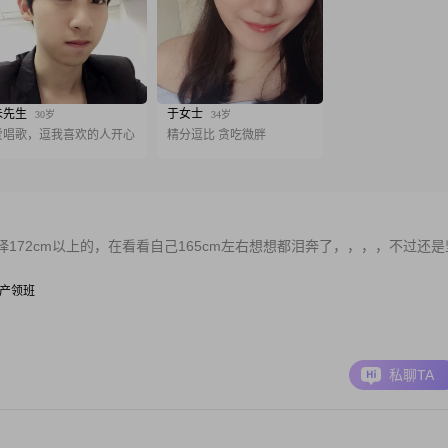
朱先生
于女士
30岁
34岁
爱唱歌，逗我喜欢的人开心
精分逗比 贪吃微胖
172cm以上的，在看看自己165cm左右想想都泪奔了，，，，不过还是
| 生产领班
私聊TA