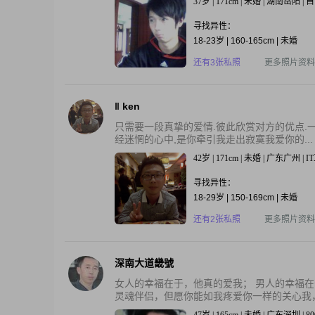
37岁 | 171cm | 未婚 | 湖南岳阳 
寻找异性：
18-23岁 | 160-165cm | 未婚
还有3张私照
更多照片资料
‖ ken
只需要一段真挚的爱情.彼此欣赏对方的优点.一
经迷惘的心中,是你牵引我走出寂寞我爱你的...
42岁 | 171cm | 未婚 | 广东广州 |
寻找异性：
18-29岁 | 150-169cm | 未婚
还有2张私照
更多照片资料
深南大道畿號
女人的幸福在于，他真的爱我； 男人的幸福
灵魂伴侣，但愿你能如我疼爱你一样的关心我，