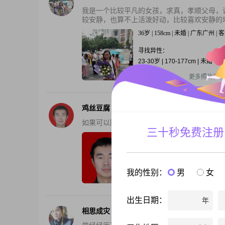
我是一个比较平凡的女孩，求真，孝顺父母，
较安静，也算不上活泼好动，比较喜欢安静的地
36岁 | 158cm | 未婚 | 广东广州 
寻找异性：
23-30岁 | 170-177cm | 未婚
还有3张私照
更多照片资料
鸡丝豆腐
如果可以陪我一起看日出，我会很开心的陪你的
三十秒免费注册
37岁 | 180cm | 未婚 | 山东济南 
寻找异性：
18-22岁
我的性别：
男
女
还有1张私照
更多照片资料
出生日期：
年
相思成灾