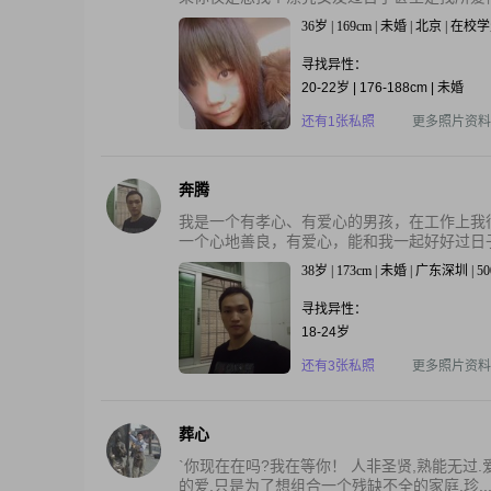
36岁 | 169cm | 未婚 | 北京 | 在校
寻找异性：
20-22岁 | 176-188cm | 未婚
还有1张私照
更多照片资料
奔腾
我是一个有孝心、有爱心的男孩，在工作上我
一个心地善良，有爱心，能和我一起好好过日子
38岁 | 173cm | 未婚 | 广东深圳 | 5
寻找异性：
18-24岁
还有3张私照
更多照片资料
葬心
`你现在在吗?我在等你！ 人非圣贤,熟能无过
的爱,只是为了想组合一个残缺不全的家庭.珍..