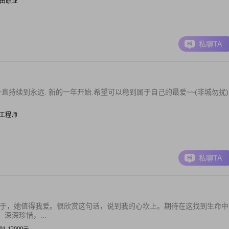
| 自由职业
私聊TA
直持续到永远. 新的一年开始.希望可以稳到属于自己的最爱~~(非城勿扰
 IT工程师
私聊TA
在于，她值得我爱。很欣赏这句话，说到我的心坎上。期待在这找到生命中
深深珍惜，...