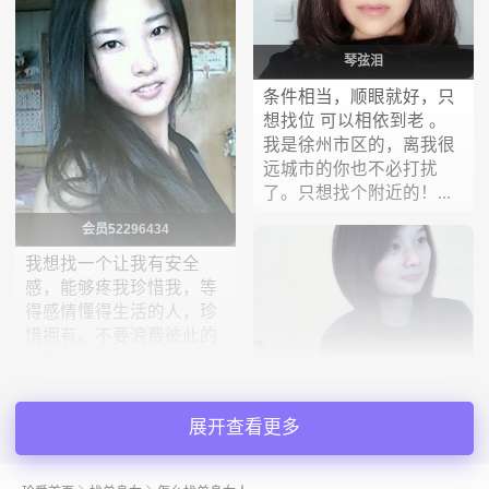
琴弦泪
条件相当，顺眼就好，只
想找位 可以相依到老 。
我是徐州市区的，离我很
远城市的你也不必打扰
了。只想找个附近的！...
会员52296434
我想找一个让我有安全
感，能够疼我珍惜我，等
得感情懂得生活的人，珍
惜拥有、不要浪费彼此的
心血。
Ｏnly
我个人简单开朗、好相
展开查看更多
处、朋友多、有时也会耍
小脾气、有时也会自我一
下、自身条件只是属于芸