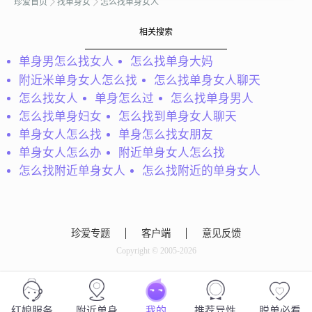
珍爱首页
找单身女
怎么找单身女人
芸众生当中的一般般、家
境不好、所以个人从小就
心肝宝贝
相关搜索
比较独立、理想的另一
爱咖啡，爱音乐，爱朋
半、希望在...
单身男怎么找女人
怎么找单身大妈
友，爱睡懒觉，爱旅游爱
附近米单身女人怎么找
怎么找单身女人聊天
摄影爱开快车，也爱宅在
怎么找女人
单身怎么过
怎么找单身男人
家里自制美食。我不是什
么强悍的女人，我只想有
怎么找单身妇女
怎么找到单身女人聊天
个温馨的家。相夫教子是
单身女人怎么找
单身怎么找女朋友
最高梦想：)来这里是真诚
单身女人怎么办
附近单身女人怎么找
的想找到能够相知相伴到
怎么找附近单身女人
怎么找附近的单身女人
老的...
珍爱专题
客户端
意见反馈
Copyright © 2005-2026
如果可以
我是一个特别天真 的人
红娘服务
附近单身
我的
推荐异性
脱单必看