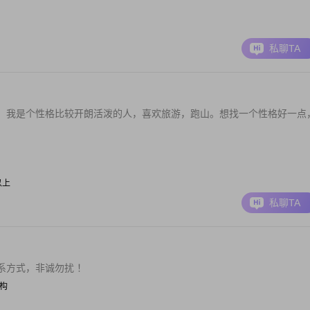
私聊TA
。我是个性格比较开朗活泼的人，喜欢旅游，跑山。想找一个性格好一点
元以上
私聊TA
系方式，非诚勿扰 ！
机构