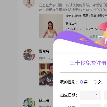
初恋在大学时期，有过很美的曾经。对爱情的
谅，还是没能换回别人的真心对待和用心珍惜，
40岁 | 160cm | 离异 | 重庆 | 通信
寻找异性：
27-37岁 | 170-180cm | 5000
还有1张私照
更多照片资料
雪候鸟
愿得一心人，生死不相离· 最好是重庆本地人
三十秒免费注册
40岁 | 174cm | 未婚 | 重庆 | 广告
寻找异性：
18-28岁 | 未婚
我的性别：
男
女
还有1张私照
更多照片资料
出生日期：
年
蓝天海