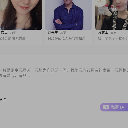
于女士
刘先生
苏女士
34岁
29岁
28岁
精分逗比 贪吃微胖
只想在茫茫人海与你相遇
找一个牵了手就不
一段婚姻令我痛苦。我想为自己活一回，找到我应该拥有的幸福。我性格
有爱心，有品...
元以上
私聊TA