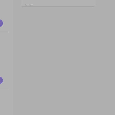
... ...
、