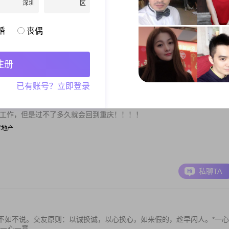
活；理想爱人，成熟周到，宽容和善，心态平和.希望你是一位健康美丽并
深圳
区
左...
人员
婚
丧偶
注册
私聊TA
已有账号？立即登录
充工作，但是过不了多久就会回到重庆！！！！
/房地产
私聊TA
不如不说。交友原则：以诚换诚，以心换心，如来假的，趁早闪人。*一心
心一意...