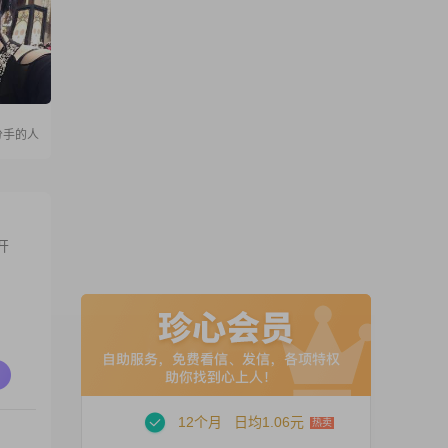
分手的人
开
12个月
日均1.06元