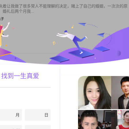
执着让我做了很多常人不能理解的决定，赌上了自己的婚姻，一次次的原
婚礼后两个月我...
/电子
元以上
私聊TA
，在重庆工作，不喜欢异地恋
 找到一生真爱
/市场
私聊TA
月
日