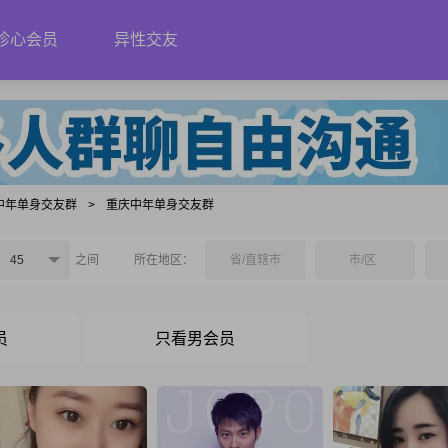
珍心会员
异性交友
中年单身交友群
>
重庆中年单身交友群
45
之间
所在地区：
省/直辖市
市/区
员
只看男会员