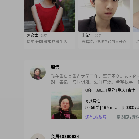
刘女士
朱先生
28岁
30岁
简单 开朗 爱旅游 爱生活
爱唱歌，逗我喜欢的人开心
醒悟
我在重庆某重点大学工作，离异不久。过去的
朗，善良，与时俱进。爱好广泛。希望找寻一位
60岁 | 160cm | 离异 | 重庆 | 会计
寻找异性：
50-56岁 | 167cm以上 | 50000
还有1张私照
更多照片资料
会员60890934