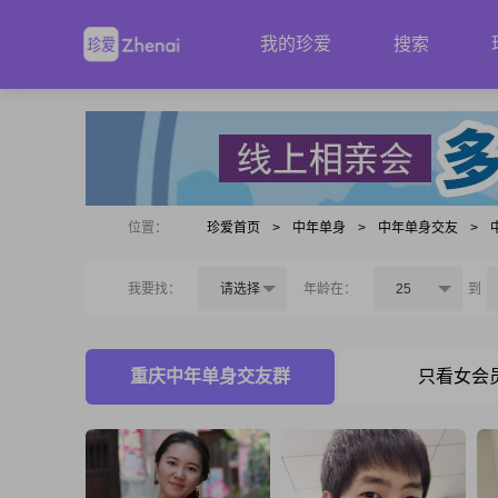
我的珍爱
搜索
位置：
珍爱首页
>
中年单身
>
中年单身交友
>
我要找：
请选择
年龄在：
25
到
重庆中年单身交友群
只看女会