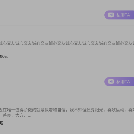
私聊TA
诚心交友诚心交友诚心交友诚心交友诚心交友诚心交友诚心交友诚心交友
8000元
私聊TA
现在唯一值得骄傲的就是执着和自信，我不帅但还算阳光，喜欢运动，喜
善良、大方、...
经理