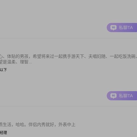
私聊TA
心、体贴的男孩，希望将来过一起携手游天下、夫唱妇随、一起吃饭洗碗
是温柔、理智...
0元以下
私聊TA
质生活，哈哈。伴侣内秀就好，外表中上
商务经理