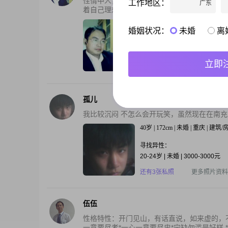
性情中人，乐观淡然，梦想努力工作，好好生
工作地区：
广东
着自己理想的女孩，年龄26-38岁，身高160CM
53岁 | 179cm | 未婚 | 重庆 | 地勤
婚姻状况：
未婚
离
寻找异性：
26-38岁 | 158-174cm | 未婚
立即
还有3张私照
更多照片资料
孤儿
我比较沉闷 不怎么会开玩笑，虽然现在在南
40岁 | 172cm | 未婚 | 重庆 | 建筑
寻找异性：
20-24岁 | 未婚 | 3000-3000元
还有3张私照
更多照片资料
伍伍
性格特性：开门见山，有话直说，如来虚的，
一意要尽孝*一心一意要尽忠*宁缺勿滥是好样.*一