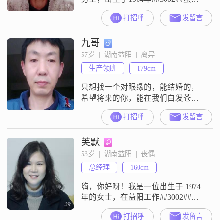
我的身高只有164cm，但我相信，身
打招呼
发留言
高并不是衡量一个人的全部标准
##3002##我拥有大专学历，在工作
九哥
中勤奋努力，每月的收入稳定在
3001-5000元之间##3002##我性格稳
57岁  |  湖南益阳  |  离异
重可靠，总是以一种幽默风趣的方
生产领班
179cm
式与人交流，让人感到轻松愉快
##3002
只想找一个对眼缘的，能结婚的，
希望将来的你，能在我们白发苍苍
的时候，能牵手看夕阳。
打招呼
发留言
芙默
53岁  |  湖南益阳  |  丧偶
总经理
160cm
嗨，你好呀！我是一位出生于 1974
年的女士，在益阳工作##3002##我
的身高大概 160cm，月收入在 5001 -
打招呼
发留言
8000 元左右##3002##学历是高中及