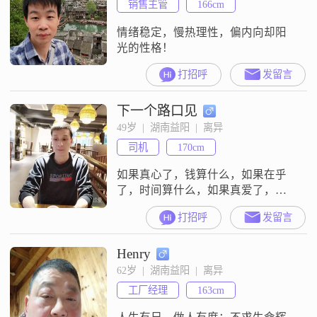
销售主管
166cm
情绪稳定，慢热理性，偏内向却阳
光的性格！
打招呼
发留言
下一个路口见
49岁  |  湖南益阳  |  离异
司机
170cm
如果真心了，钱算什么，如果在乎
了，时间算什么，如果真爱了，年
龄不是问题，年龄也只是个数字，
打招呼
发留言
如果是一分钟的事，我也要好好的
珍惜，只要彼此珍惜才会有一辈
Henry
子，如果你愿意给我一个机会，我
会好好的珍惜你一辈子，永远不会
62岁  |  湖南益阳  |  离异
放手
工厂经理
163cm