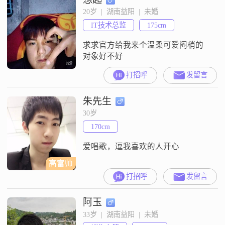
20岁  |  湖南益阳  |  未婚
IT技术总监
175cm
求求官方给我来个温柔可爱闷梢的
对象好不好
打招呼
发留言
朱先生
30岁
170cm
爱唱歌，逗我喜欢的人开心
高富帅
打招呼
发留言
阿玉
33岁  |  湖南益阳  |  未婚