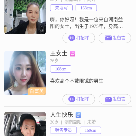
的习惯，会在闲暇时光沉浸在精彩
未填写
163cm
的剧情里，放松自己##300
嗨，你好呀！我是一位来自湖南益
阳的女士，出生于1975年，身高
163cm##3002##我对生活的态度非常
打招呼
发留言
积极乐观，总是以开朗的笑容面对
每一天##3002##我性格随和，容易
王女士
相处，与人交往时真诚可靠，从不
计较一时的得失##3002##我的收入
26岁
每月在3000元以下，虽然不算高，
168cm
但我知足常乐，懂得享受生活中的
每一份简单快乐
喜欢高个不戴眼镜的男生
白富美
打招呼
发留言
人生快乐
36岁  |  湖南益阳  |  未婚
销售专员
169cm