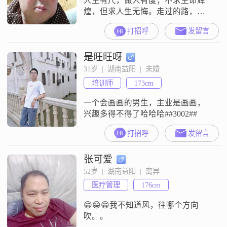
人生有尺，做人有度；不求生命辉
煌，但求人生无悔。走过的路，才
知道有短有长；经过的事，才知道
打招呼
发留言
有喜有伤；品过的人，才知道有好
有坏。很多东西都可以舍弃，但不
是旺旺呀
可以舍弃内心的真诚；很多东西都
可以输掉，但不可以输掉自己的善
31岁  |  湖南益阳  |  未婚
良！不管世界怎么变，社会怎么
培训师
173cm
乱，真诚永远可贵，善良永不过
期。
一个会画画的男生，主业是画画，
兴趣多得不得了哈哈哈##3002##
打招呼
发留言
张可爱
52岁  |  湖南益阳  |  离异
医疗管理
176cm
😁😁😁我不知道风，往哪个方向
吹。。