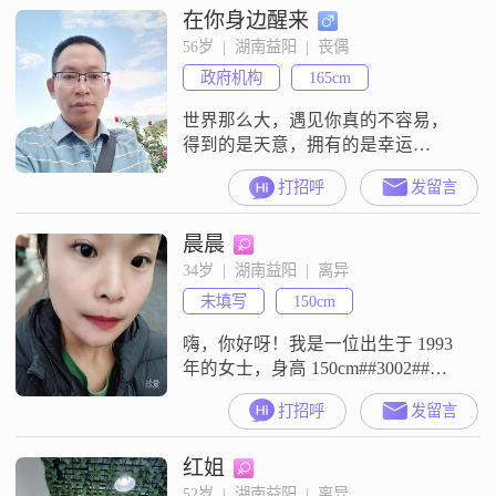
在你身边醒来
我喜欢简单而幸福的生活方式，这
让我感到非常满足和快乐##3002##
56岁  |  湖南益阳  |  丧偶
我性格独立自信，善解人意，温柔
政府机构
165cm
体贴，随和易相处##3002##我相信
这些品
世界那么大，遇见你真的不容易，
得到的是天意，拥有的是幸运
##3002##大家好，我是一位1972年
打招呼
发留言
出生的男士，身高165cm，目前在益
阳工作##3002##我的月收入在8001
晨晨
到12000元之间，拥有大学本科学历
##3002##我性格理性冷静，喜欢直
34岁  |  湖南益阳  |  离异
率坦诚地表达自己的想法，同时也
未填写
150cm
保持着乐观积极的生活态度
##3002##
嗨，你好呀！我是一位出生于 1993
年的女士，身高 150cm##3002##我
在益阳工作，收入一个月在 3000 元
打招呼
发留言
以下##3002##学历是高中及以下
##3002##我性格比较温柔体贴，在
红姐
生活中很注重细节，能很好地照顾
他人的感受##3002##平时我有追剧
52岁  |  湖南益阳  |  离异