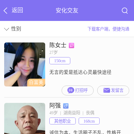
返回
安化交友
性别
下载客户端，便捷沟通
陈女士
27岁
150cm
无言的爱是抵达心灵最快途径
白富美
打招呼
发留言
阿强
49岁  |  湖南益阳  |  丧偶
其他职业
168cm
诚信为本，生活圈子不乱，性格开