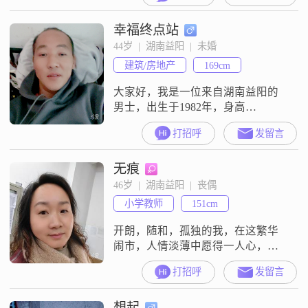
以下##3002##我觉得自己最大的特
幸福终点站
点就是真诚可靠，与人相处时绝对
是真心实意，不会玩虚的##3002##
44岁  |  湖南益阳  |  未婚
而且我很随和，特别容易相处，不
建筑/房地产
169cm
会给人带来任何压
大家好，我是一位来自湖南益阳的
男士，出生于1982年，身高
169cm##3002##我在当地有着稳定的
打招呼
发留言
工作，月收入在5001到8000元之间
##3002##虽然我的学历是高中及以
无痕
下，但我一直保持着学习的热情，
努力提升自己的能力##3002##性格
46岁  |  湖南益阳  |  丧偶
方面，我自认为是一个稳重可靠的
小学教师
151cm
人##3002##在生活中，我注重细
节，做事
开朗，随和，孤独的我，在这繁华
闹市，人情淡薄中愿得一人心，与
之携手走完人生的后半程!
打招呼
发留言
想起