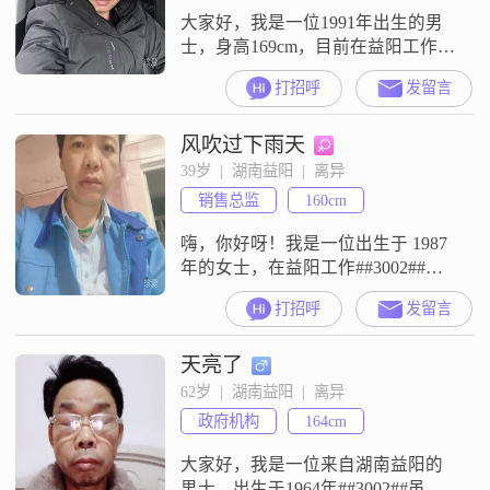
大家好，我是一位1991年出生的男
士，身高169cm，目前在益阳工作
##3002##我的月收入在8001到12000
打招呼
发留言
元之间，拥有大学本科学历
##3002##我性格幽默风趣，自信果
风吹过下雨天
断，善于与人沟通，总是能找到让
大家都感到轻松愉快的聊天话题
39岁  |  湖南益阳  |  离异
##3002##在生活中，我非常注重健
销售总监
160cm
康养生，喜欢规划未来，对未来有
明确的目标和计划
嗨，你好呀！我是一位出生于 1987
年的女士，在益阳工作##3002##我
的身高大概 160cm，学历是中专
打招呼
发留言
##3002##每个月收入 3000 元以下
##3002##我是个特别热爱生活的
天亮了
人，家庭对我来说永远排在第一位
##3002##我很注重健康管理，觉得
62岁  |  湖南益阳  |  离异
身体好才能享受生活的美好
政府机构
164cm
##3002##我性格独立又自信，同时
大家好，我是一位来自湖南益阳的
男士，出生于1964年##3002##虽然