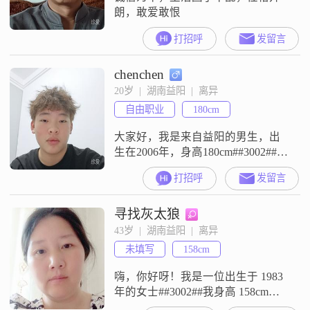
朗，敢爱敢恨
打招呼
发留言
chenchen
20岁  |  湖南益阳  |  离异
自由职业
180cm
大家好，我是来自益阳的男生，出
生在2006年，身高180cm##3002##我
的学历是高中及以下，目前月收入
打招呼
发留言
在3001到5000元之间##3002##关于
我的性格，周围的朋友都说我随和
寻找灰太狼
易相处，平时热情开朗，也很幽默
风趣##3002##做事情的时候我比较
43岁  |  湖南益阳  |  离异
自信果断，属于那种活在当下的人
未填写
158cm
##3002##我很看重身边的朋友情谊
嗨，你好呀！我是一位出生于 1983
年的女士##3002##我身高 158cm，
体重嘛，适中啦##3002##我在益阳