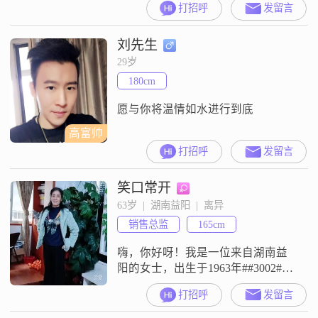
打招呼
发留言
工作，收入一个月在 3000 元以下
##3002##我的学历是高中及以下
刘先生
##3002##我觉得自己最大的特点就
是温柔体贴，善解人意##3002##在
29岁
我心里，一直认为人与人之间的相
180cm
处，理解和包容很重要#
愿与你将温情如水进行到底
高富帅
打招呼
发留言
笑口常开
63岁  |  湖南益阳  |  离异
销售总监
165cm
嗨，你好呀！我是一位来自湖南益
阳的女士，出生于1963年##3002##
我的身高大约是165厘米，虽然我的
打招呼
发留言
月收入在3000元以下，但我一直保
持着乐观积极的生活态度##3002##