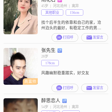
元之间##3002##关于我的性格，大
45岁  |  河北沧州  |  离异
家可以看到资料里标注的几项
其他职业
156cm
##3002##我平时是一个幽默风
找个后半生的依靠和自己的家，沧
州泊头的最好，有稳定工作的男
士，我身份证跟本人年龄不符
打招呼
发留言
张先生
28岁
178cm
风趣幽默稳重踏实，好交友
高富帅
打招呼
发留言
醉思恋人
54岁  |  河北沧州  |  离异