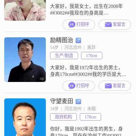
大家好，我是女士，出生在2008年
##3002##我现在的身高是
149cm##3002##我的学历是中专
打招呼
发留言
##3002##我目前的工作地点在沧
州，月收入在3000元以下##3002##
励精图治
关于我的个人特征，我是一个温柔
体贴的人，平时比较享受当下的生
54岁  |  河北沧州  |  离异
活状态##3002##我平时喜欢阅读写
生产/制造
170cm
作，也喜欢跑步健身##3002##在感
情
大家好，我是1972年出生的男士，
身高170cm##3002##我的学历是大
专，现在在沧州工作，月收入在
打招呼
发留言
12001到20000元之间##3002##在性
格方面，我是一个稳重可靠的人，
守望麦田
同时我也是一个责任感强的人
##3002##平时我的心态比较乐观积
34岁  |  河北沧州  |  未婚
极，对待事情有足够的耐心，也比
政府机构
170cm
较包容##3002##大家都说我是一个
成熟稳
你好，我是1992年出生的男生，身
高170cm，现在在沧州工作##3002##