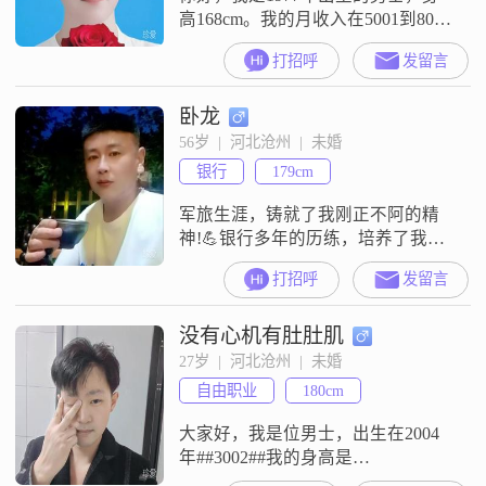
高168cm。我的月收入在5001到8000
元之间，目前在沧州工作。我的学
打招呼
发留言
历是大学本科。我是一个稳重可靠
的人，平时比较注重健康养生。我
卧龙
觉得责任感很重要，所以做事一直
很有担当。我的性格是乐观积极
56岁  |  河北沧州  |  未婚
的，平时也很有耐心，待人包容。
银行
179cm
在生活上，我一直把家庭放在很重
要的位置。我来到这里，是希望找
军旅生涯，铸就了我刚正不阿的精
到一
神!💪银行多年的历练，培养了我细
致敏锐的思维!💪十年的法律学习，
打招呼
发留言
使我做到了护人保已!💪坎坷的创业
及感情经历…丰富了我的阅历和认
没有心机有肚肚肌
知!💪!愿与天下朋友分享!共勉!🙏
27岁  |  河北沧州  |  未婚
自由职业
180cm
大家好，我是位男士，出生在2004
年##3002##我的身高是
180cm##3002##我的月收入在8001元