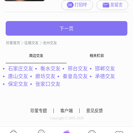
##3002##我的月收入在50000元以
打招呼
发留言
上，学历是中专##3002##平时大家
形容我，常用稳重可靠##3001##幽
默风趣这两个词##3002##我这个人
比较活在当下，不去想那些太长远
下一页
##3001##太复杂的事，追求的就是
简单生活##3002##平时我有
珍爱首页
征婚交友
沧州交友
周边交友
相关栏目
石家庄交友
衡水交友
邢台交友
邯郸交友
唐山交友
廊坊交友
秦皇岛交友
承德交友
保定交友
张家口交友
珍爱专题
客户端
意见反馈
Copyright © 2005-2026