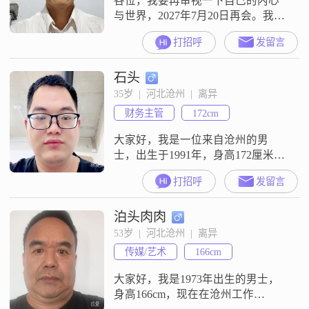
各位，我要再审视一下自己的内心
与世界，2027年7月20日再会。我在
沧州献县工作，找一个善良，干
打招呼
发留言
净，明理，体制内工作的人为伴。
虽然生活有诸多坎坷，但这个世界
石头
却仍然值得去爱。我希望的生活
是：简单的生活，丰盈的内心，四
35岁  |  河北沧州  |  离异
目相对，皆是爱意。你懂我不易，
财务主管
172cm
我知你的辛苦。相互理解，共渡余
生！离异有一儿子，介意勿扰。我
大家好，我是一位来自沧州的男
现在不是会员，看
士，出生于1991年，身高172厘米。
我在一家不错的公司工作，每个月
打招呼
发留言
的收入大概在8001到12000元之间。
我拥有大学本科学历，自认为是一
泊头肉肉
个比较理性的人。在性格方面，我
自认为稳重可靠，责任感强。无论
53岁  |  河北沧州  |  离异
是对待工作还是生活，我都会尽自
传媒/艺术
166cm
己最大的努力去做好每一件事。我
这个人随和易相处，温和友善，不
大家好，我是1973年出生的男士，
会轻
身高166cm，现在在沧州工作