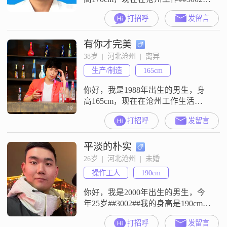
我的学历是大学本科，月收入在
打招呼
发留言
3001到5000元之间##3002##我的性
格比较稳重可靠，平时也比较幽默
有你才完美
风趣，做事很有责任感，待人成熟
稳重，随和容易相处，为人真诚可
38岁  |  河北沧州  |  离异
靠##3002##我平时喜欢规划未来，
生产/制造
165cm
也会外出旅行##3002##我目前生活
在
你好，我是1988年出生的男生，身
高165cm，现在在沧州工作生活
##3002##我的学历是中专，目前的
打招呼
发留言
月收入在8001到12000元之间
##3002##我这个人性格比较稳重可
平淡的朴实
靠，责任感强，平时表现也比较成
熟稳重##3002##对待感情和生活，
26岁  |  河北沧州  |  未婚
我是真诚可靠的##3002##在我的观
操作工人
190cm
念里，家庭是很重要的事情，我会
把家庭放
你好，我是2000年出生的男生，今
年25岁##3002##我的身高是190cm，
目前在沧州工作生活##3002##我的
打招呼
发留言
学历是大专，月收入在5001到8000