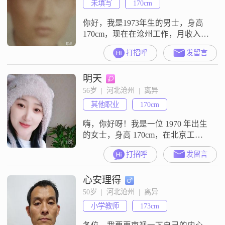
未填写
170cm
你好，我是1973年生的男士，身高
170cm，现在在沧州工作，月收入在
3001到5000元之间，学历是高中及
打招呼
发留言
以下。我这个人平时比较成熟稳
重，性格外向健谈，和大家相处起
明天
来很自在。为人真诚可靠，做事稳
重，责任感强，答应别人的事就会
56岁  |  河北沧州  |  离异
放在心上。平时生活里我比较勤俭
其他职业
170cm
节约，觉得日子要踏踏实实过。在
感情里，我觉得家庭为重，希望能
嗨，你好呀！我是一位 1970 年出生
遇到
的女士，身高 170cm，在北京工
作。我的学历是中专。我在工作中
打招呼
发留言
一直保持着认真负责的态度，目前
月收入在 3001 - 5000 元。我特别注
心安理得
重健康管理，每天都会合理安排自
己的饮食和运动，希望能有一个健
50岁  |  河北沧州  |  离异
康的身体去享受生活。我觉得自己
小学教师
173cm
是个善解人意的人，能理解和体谅
他人的想法和感受。在生