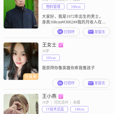
我平时是一个乐观积极的人
物料管理
168cm
##3002##我觉
大家好，我是1972年出生的男士，
身高168cm##3002##我的月收入在
5001到8000元之间，现在在沧州工
打招呼
发留言
作##3002##学历是高中及以下
##3002##我这个人比较幽默风趣，
王女士
平时说话挺有意思的##3002##性格
上自信果断，遇到事情能拿定主意
26岁
##3002##平时心态乐观积极，觉得
165cm
日子得往前看##3002##
我崇拜你像英雄你疼我像孩子
白富美
打招呼
发留言
王小燕
18岁  |  河北沧州  |  未婚
IT技术总监
149cm