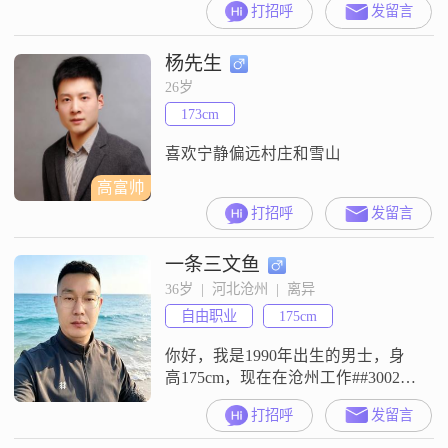
打招呼
发留言
到12000元这个区间##3002##我现在
的工作地点在沧州##3002##我的学
杨先生
历是大专##3002##我这个人比较幽
默风趣，平时喜欢开玩笑，希望能
26岁
给身边的人带来快乐##3002##我觉
173cm
得信任至上，不管是交朋
喜欢宁静偏远村庄和雪山
高富帅
打招呼
发留言
一条三文鱼
36岁  |  河北沧州  |  离异
自由职业
175cm
你好，我是1990年出生的男士，身
高175cm，现在在沧州工作##3002##
我的月收入在20001到50000元之
打招呼
发留言
间，学历是高中及以下##3002##我
这个人性格比较稳重可靠，平时也