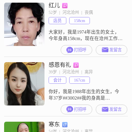
红儿
算幽默风趣，身边的人都说我责任
感强，做事成熟稳重##3002##对于
52岁  |  河北沧州  |  丧偶
生活，我一直把家庭放在很重要的
店员
158cm
位置，同时也一直在努力追求事业
上的成功
大家好，我是1974年出生的女士，
今年身高158cm，现在在沧州工作生
活##3002##我的学历是高中及以
打招呼
发留言
下，目前的月收入在3000元以下
##3002##平时生活中的我，性格比
感恩有礼
较随和易相处，大家都说我是个善
解人意##3001##温柔体贴的人
39岁  |  河北沧州  |  离异
##3002##我心思比较细腻敏感，但
会计
167cm
也很开朗爱笑，待人真诚可靠，平
时也很有同理
你好，我是1988年出生的女生，今
年37岁##3002##我的身高是
167cm##3002##我现在在沧州工作
打招呼
发留言
##3002##我的学历是大专##3002##
我的月收入在5001元到8000元之间
寒东
##3002##我是一个善解人意的人
##3002##我性格开朗爱笑##3002##
54岁  |  河北沧州  |  离异