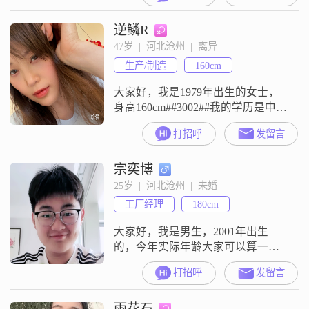
元这个区间##3002##关于我的性
逆鳞R
格，身边的朋友评价我是一个稳重
可靠的人，平时随和易相处，没有
47岁  |  河北沧州  |  离异
什么太大的脾气##3002##对于未来
生产/制造
160cm
的生活，我比较追求稳定安逸的状
大家好，我是1979年出生的女士，
身高160cm##3002##我的学历是中
专，现在在沧州工作，月收入在
打招呼
发留言
3001到5000元之间##3002##我的性
格比较乐观积极，平时也是独立自
宗奕博
信的，做人做事真诚可靠##3002##
对于生活，我追求简单幸福，也希
25岁  |  河北沧州  |  未婚
望能有稳定安逸的日子##3002##平
工厂经理
180cm
时我有户外露营的爱好，也喜欢时
尚穿
大家好，我是男生，2001年出生
的，今年实际年龄大家可以算一下
##3002##我目前的身高是180cm，体
打招呼
发留言
重正常##3002##我的学历是大学本
科##3002##我现在的工作地点在沧
雨花石
州，月收入范围在12001元到20000