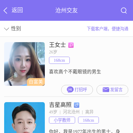
返回
沧州交友
性别
下载客户端，便捷沟通
王女士
26岁
168cm
喜欢高个不戴眼镜的男生
白富美
打招呼
发留言
吉星高照
49岁  |  河北沧州  |  离异
小学教师
168cm
你好，我是1977年出生的男士，身