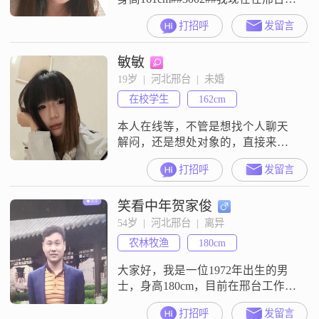
作，月收入在8001到12000元之间，
打招呼
发留言
学历是中专##3002##关于我的性
格，我觉得自己是一个独立自信的
敏敏
人，平时生活态度比较乐观积极
##3002##我情绪比较稳定，觉得两
19岁  |  河北邢台  |  未婚
个人相处最重要的是互相尊重，我
在校学生
162cm
也希望能和另一半共同进步
##3002##
本人在线等，不管是想找个人聊天
解闷，还是想处对象的，直接来找
我就行，我随时在##3002##
打招呼
发留言
笑看中年贺家俊
54岁  |  河北邢台  |  离异
农林牧渔
180cm
大家好，我是一位1972年出生的男
士，身高180cm，目前在邢台工作
##3002##我的月收入在50000元以
打招呼
发留言
上，拥有大学本科学历##3002##在