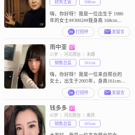
财务主管
168cm
家庭，家庭对我来说始终是第一位
的##30
嗨，你好呀！我是一位出生于 1980
年的女士##3002##我身高 168cm，
在邢台工作，学历是大学本科
打招呼
发留言
##3002##我的月收入在 5001 - 8000
元之间##3002##我性格开朗爱笑，
雨中荃
总是能给周围的人带来快乐
##3002##同时我也比较细腻敏感，
21岁  |  河北邢台  |  未婚
能注意到一些别人容易忽略的小细
销售总监
161cm
节##3002##我对待生活
嗨，你好呀！我是一位来自邢台的
女士，出生于2005年，身高161cm，
目前是一名大专在读的学生
打招呼
发留言
##3002##我的性格温柔体贴，善解
人意，总是能站在别人的角度去考
钱多多
虑问题##3002##我开朗爱笑，随和
易相处，让人感觉很舒服##3002##
45岁  |  河北邢台  |  离异
我富有同理心，真诚可靠，对待每
销售总监
165cm
一个人都充满热情##3002##我目前
的工作收入在3