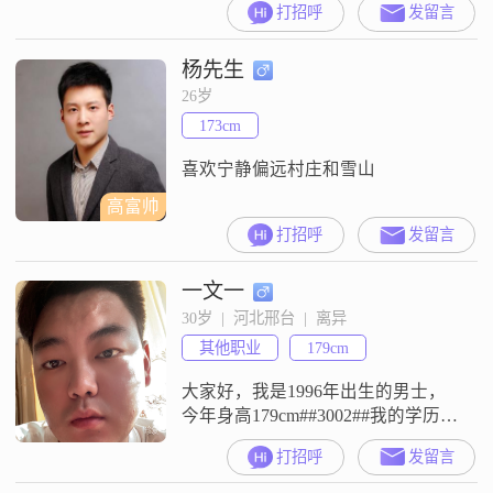
打招呼
发留言
##3002##我的学历是高中及以下，
目前的月收入在8001元到12000元这
杨先生
个范围里##3002##我的性格方面，
大家通常会觉得我是一个稳重可靠
26岁
的人，平时做事情也比较自信果断
173cm
##3002##在与人相处的时候，我性
喜欢宁静偏远村庄和雪山
高富帅
打招呼
发留言
一文一
30岁  |  河北邢台  |  离异
其他职业
179cm
大家好，我是1996年出生的男士，
今年身高179cm##3002##我的学历是
大学本科，目前的工作地在邢台，
打招呼
发留言
月收入在8001到12000元这个区间
##3002##关于我的一些个人特征，