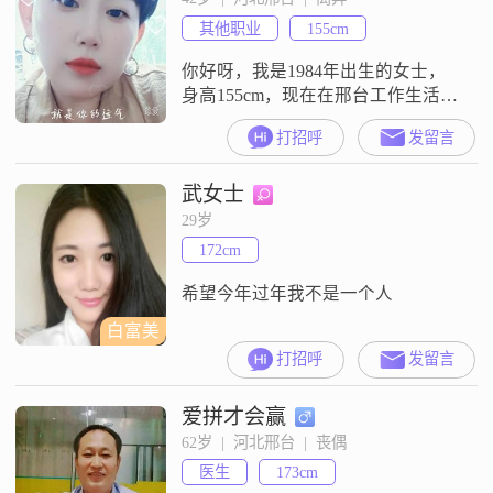
人，平时随和易相处##3002##我真
其他职业
155cm
诚可靠，在交流中一贯保持真
你好呀，我是1984年出生的女士，
身高155cm，现在在邢台工作生活
##3002##我的月收入在5001到8000
打招呼
发留言
元之间，学历是高中及以下
##3002##性格上我开朗爱笑，平时
武女士
比较独立自信，和人相处起来也随
和，大家都说我真诚可靠##3002##
29岁
对生活我比较看重家庭，觉得家庭
172cm
优先很重要，平时也会勤俭持家，
过日子比较实在#
希望今年过年我不是一个人
白富美
打招呼
发留言
爱拼才会赢
62岁  |  河北邢台  |  丧偶
医生
173cm