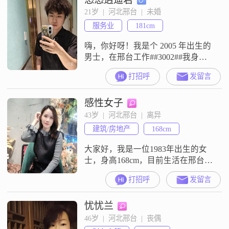
我认为平衡工作与生活非常重要，
21岁  |  河北邢台  |  未婚
追求简单而幸福的日常生活
服务业
181cm
##3002##平时我喜欢烹饪美食，尤
其是家常菜，觉
嗨，你好呀！我是个 2005 年出生的
男士，在邢台工作##3002##我身高
181cm，学历是大专##3002##我的性
打招呼
发留言
格比较稳重可靠，不是那种毛毛躁
躁的人##3002##平时我挺外向健谈
感性女子
的，遇到陌生人也不会害羞或者冷
场，能很快和大家打成一片
43岁  |  河北邢台  |  离异
##3002##而且我很随和易相处，不
建筑/房地产
168cm
太计较一些小事，不会因为一点分
歧就跟人
大家好，我是一位1983年出生的女
士，身高168cm，目前生活在邢台
##3002##我拥有大专学历，在一家
打招呼
发留言
不错的公司工作，月收入在3001到
5000元之间##3002##我对生活的态
忧忧兰
度是热爱和享受，我觉得生活本身
就是一种美好，每一天都值得我们
46岁  |  河北邢台  |  丧偶
去珍惜和发现##3002##我非常重视