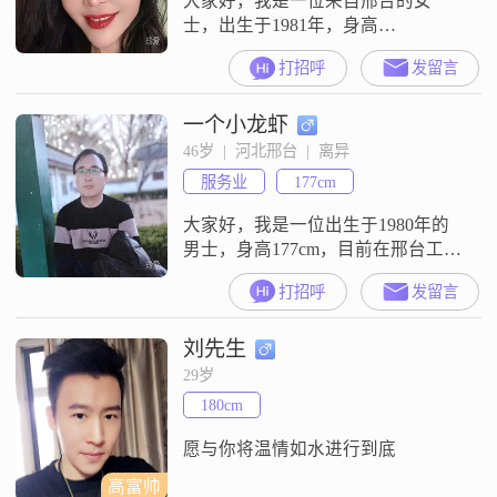
大家好，我是一位来自邢台的女
士，出生于1981年，身高
165cm##3002##我的月收入在12001
打招呼
发留言
到20000元之间，目前从事着一份稳
定的工作##3002##虽然我的学历是
一个小龙虾
中专，但我一直保持着学习的热
情，不断提升自己##3002##我性格
46岁  |  河北邢台  |  离异
开朗，总是爱笑，对生活充满了乐
服务业
177cm
观和积极的态度##3002##我热爱生
活，注重健
大家好，我是一位出生于1980年的
男士，身高177cm，目前在邢台工作
##3002##我的月收入在8001到12000
打招呼
发留言
元之间，拥有大学本科学历
##3002##在性格方面，我自认为成
刘先生
熟稳重，待人真诚可靠，与人相处
随和易处##3002##我对待生活和工
29岁
作都秉持着认真负责的态度，注重
180cm
细节，追求效率##3002##在生活
中，我
愿与你将温情如水进行到底
高富帅