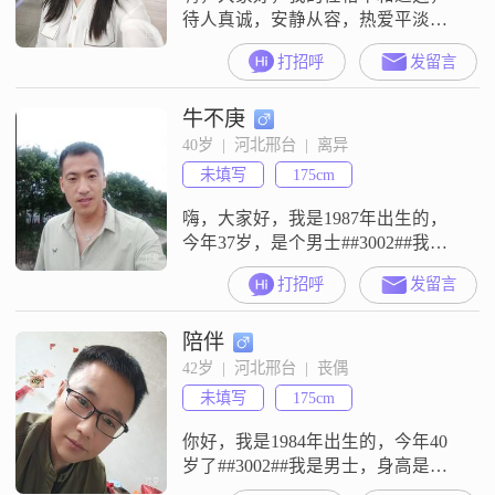
待人真诚，安静从容，热爱平淡里
的小美好，懂得换位思考##3002##
打招呼
发留言
闲暇时喜欢听听歌，徒步，健身，
欣赏美丽的风景，偶尔静心感受生
牛不庚
活##3002##期待遇见稳重踏实
##3001##三观契合的人##3002##我
40岁  |  河北邢台  |  离异
向往长久安稳的感情，不喜欢敷衍
未填写
175cm
与猜忌##3002##希望彼此互相体
谅，双向奔赴，互
嗨，大家好，我是1987年出生的，
今年37岁，是个男士##3002##我的
身高是175cm##3002##我现在的工作
打招呼
发留言
地点在邢台，月收入在5001元到
8000元这个区间##3002##我的学历
陪伴
是中专##3002##关于我个人的一些
特点，身边的人对我的评价是稳重
42岁  |  河北邢台  |  丧偶
可靠，平时做事自信果断，而且责
未填写
175cm
任感强##3002##我的性格
你好，我是1984年出生的，今年40
岁了##3002##我是男士，身高是
175cm，现在在邢台这边工作生活