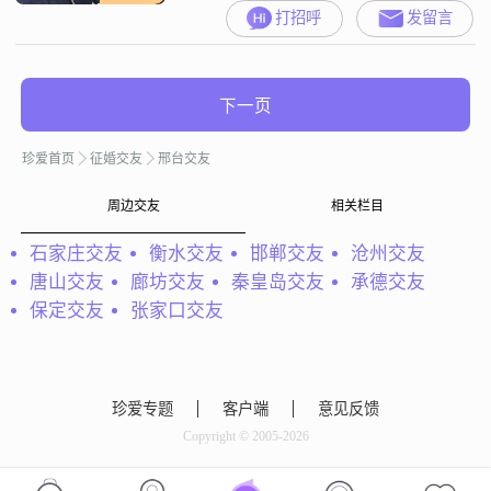
打招呼
发留言
下一页
珍爱首页
征婚交友
邢台交友
周边交友
相关栏目
石家庄交友
衡水交友
邯郸交友
沧州交友
唐山交友
廊坊交友
秦皇岛交友
承德交友
保定交友
张家口交友
珍爱专题
客户端
意见反馈
Copyright © 2005-2026