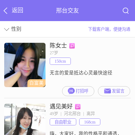
返回
邢台交友
性别
下载客户端，便捷沟通
陈女士
27岁
150cm
无言的爱是抵达心灵最快途径
白富美
打招呼
发留言
遇见美好
49岁  |  河北邢台  |  离异
自由职业
168cm
嗨，大家好，我的性格平和通透，