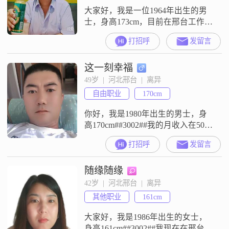
大家好，我是一位1964年出生的男
士，身高173cm，目前在邢台工作。
我的月收入在5001到8000元之间，
打招呼
发留言
虽然不是特别高，但也能保证基本
的生活需求。我学历是中专，在这
这一刻幸福
个社会可能不算特别高，但我一直
在努力提升自己。我觉得自己最大
49岁  |  河北邢台  |  离异
的特点是责任感强，无论是对家庭
自由职业
170cm
还是对工作，我都会尽自己最大的
努力去做好每一件事。我也是一个
你好，我是1980年出生的男士，身
真
高170cm##3002##我的月收入在5001
到8000元之间##3002##我现在的工
打招呼
发留言
作地在邢台##3002##我的学历是高
中及以下##3002##我是一个自信果
随缘随缘
断的人，做事情的时候能够坚定自
己的想法，不犹豫##3002##我性格
42岁  |  河北邢台  |  离异
乐观积极，面对生活里的各种情
其他职业
161cm
况，都会往好的方向去想#
大家好，我是1986年出生的女士，
身高161cm##3002##我现在在邢台工