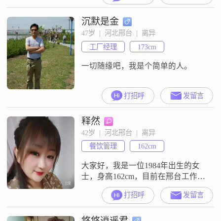
性格方面，我自认为稳重可靠，责
沉默是金
任感强，成熟稳重，真诚可靠
##3002##我非常追求事业成功，同
47岁  |  河北邢台  |  离异
时也懂得如何平衡工作与生活
工厂经理
173cm
##3002##生活中的我热衷于自我提
升，喜欢外出旅
一切随缘吧，我是个简单的人。
打招呼
发留言
释然
42岁  |  河北邢台  |  离异
餐饮管理
162cm
大家好，我是一位1984年出生的女
士，身高162cm，目前在邢台工作
##3002##我的月收入在3001到5000
打招呼
发留言
元之间，学历是高中及以下
##3002##我性格温柔体贴，善解人
悠悠逍遥君
意，喜欢独立自信地生活##3002##