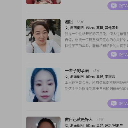
也是编制体系，这样比较稳定、踏实。 非
跟T
扰！网络世界很虚拟，但，还是希望能遇
手同行 。
湘姐
53岁
女, 湖南衡阳, 158cm, 离异, 其他职业
我是一个性格开朗的四月兔，但太过与善
自信，想找一位稳重有责任心的心灵伴侣
快过半百的年龄，能与相知相爱的人携手
心健康的走完余生！希望真诚善良的我，
跟T
真诚有责任心的你！
一辈子的承诺
45岁
女, 湖南衡阳, 160cm, 离异, 美容师
本人还不是会员，所有信息都不能回复##30
到这个平台想找到属于自己的归宿##3002#
跟T
做自己就是好人
44岁
女, 湖南衡阳, 162cm, 离异, 建筑/房地产