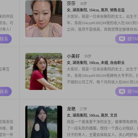
重要，所以我注
莎莎
38岁
女, 湖南衡阳, 164cm, 离异, 销售总监
来的伴侣
大家好，我是一位来自衡阳的女士，出生于19
担当，可
年，身高164cm##3002##我的收入在3001到5
好男人！
之间，虽然不是很高，但我觉得足够维持自
活##3002##我的学历是高中及以下，但我
A联系
跟T
活中的智慧和经验比书本上的知识更重要##30
我性格开朗，总是爱笑，我觉得笑容是人与
最好的沟通方式##
小美好
39岁
女, 湖南衡阳, 160cm, 未婚, 自由职业
互尊互
大家好，我是一位来自衡阳的女士，出生于19
年，身高160cm##3002##我拥有大专学历
不错的公司工作，每个月的收入在8001到120
之间##3002##我对生活充满热情，性格开
A联系
跟T
爱笑，我觉得笑容是人与人之间最好的沟通
##3002##在日常生活中，我特别注重家庭
我认为家人和朋友是生
龙艳
37岁
女, 湖南衡阳, 160cm, 离异, 文员
给我发信
我是一个爱美爱干净的女生，做事情有原则
有缘，需
了一段失败的婚姻，想找一个真心对我好，
望另一伴
日子的男人，主要会体贴女人，关心呵护自