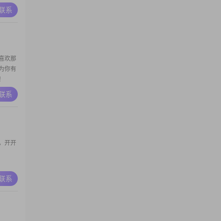
A联系
去喜欢那
为你有
！
A联系
，开开
A联系