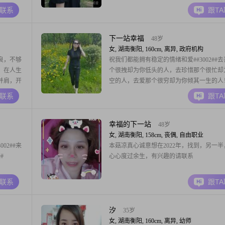
诚勿
人##3002##
A联系
跟T
到良人携
下一站幸福
48岁
女, 湖南衡阳, 160cm, 离异, 政府机构
良，不够
祝我们都能拥有稳定的情绪和爱##3002##
，在人生
个很拽却为你低头的人，去珍惜那个很忙却
并肩，开
空的人，去爱那个很穷却为你倾其一生的人
也能遇到
A联系
跟T
幸福的下一站
48岁
女, 湖南衡阳, 158cm, 丧偶, 自由职业
02##来
本菇凉真心诚意想在2022年，找到，另一半
#
心心度过余生，有兴趣的请联系
A联系
跟T
汐
35岁
女, 湖南衡阳, 160cm, 离异, 幼师