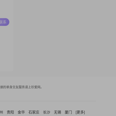
A联系
谱的单身交友服务请上珍爱网。
州
贵阳
金华
石家庄
长沙
无锡
厦门
[更多]