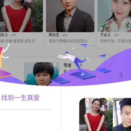
刘女士
杨先生
于女士
28岁
26岁
28岁
简单 开朗 爱旅游 爱生活
喜欢宁静偏远村庄和雪山
简单平淡，不想太
零度
44岁
女, 湖南衡阳, 158cm, 离异, 医疗管理
身高
82年，身高158，育有一儿一女，都已成年
#我的月收
承担儿子大学费用##3002##自营个体诊所
工作
展阶段##3002##性格直爽坦荡，有正义感
不是特别
 找到一生真爱
诚专一##3002##走过一段耗尽身心的婚姻
A联系
跟T
性格方面，
硬撑着做独当一面的女强人，扛下所有辛苦
倾听他人
##3002##如今不再强求轰轰烈烈的爱情，
锋芒，不想再独自逞强
烟雨过客
47岁
女, 湖南衡阳, 158cm, 离异, 自由职业
女士
相亲！ 找一个共同修行的人。平平淡淡过