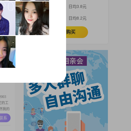
3个月
日均3.8元
A联系
1个月
日均8.2元
立即购买
63
5000
，我是一
愿意倾听
A联系
喜欢笑，
极的态
03
稳定的工
虽然我的
己
A联系
和时尚穿
修养同样