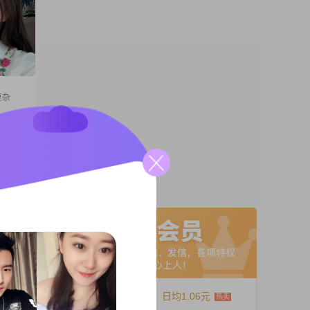
复杂
，独自
，处于发
，待人真
，前半生
A联系
与委屈
褪去一身
12个月
日均1.06元
完余生。