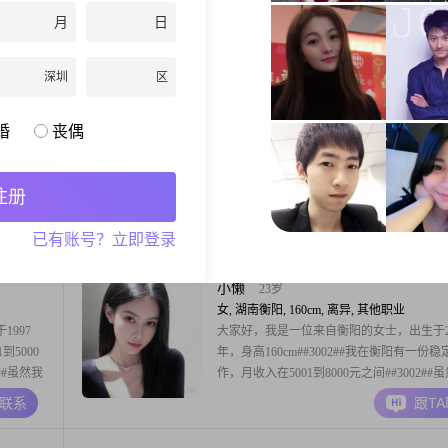
学历是中专
月
日
这个范围
柔体贴，不
A联系
跟T
多一些关
深圳
区
不太喜欢计
英姐
63岁
婚
丧偶
女, 湖南衡阳, 160cm, 离异, 未填写
980
大家好，我是一位来自衡阳的女士，出生于19
力进取，目
年，身高160cm##3002##我的月收入在3001到
注册
虽然我的学
元之间，拥有大专学历##3002##在生活中
不断提升
个温柔体贴##3001##善解人意的人，总是
A联系
跟T
已有账号？立即登录
性格温柔体
他人的想法和感受##3002##我性格开朗，
家人的心
面对生活中的各种挑战，我总是保持乐观积
度##30
小懒
23岁
女, 湖南衡阳, 160cm, 离异, 其他职业
997
大家好，我是一位来自衡阳的女士，出生于20
到5000
年，身高160cm##3002##我在衡阳有一份
##虽然我
作，月收入在5001到8000元之间##3002##
观积极的
学历是高中及以下，但我一直在努力提升自
A联系
跟T
2##我性
##3002##我性格温柔体贴，喜欢美妆护肤
己的生活
搭##3002##我认为，外在的美丽和内在的