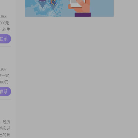
88
000元
己的生
相信，生
A联系
02##
人之间
87
，在一家
00元
朗，总是
A联系
方式
和友情，
，经历
踏实过
己的爱