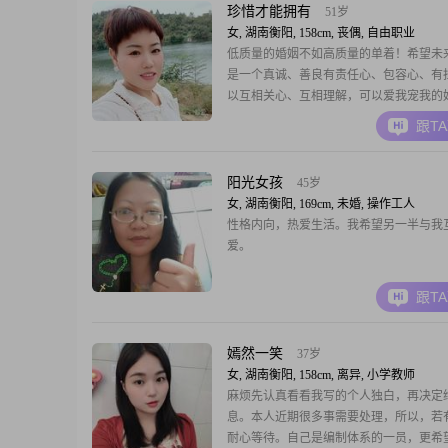
负责##3002#
珍惜才能拥有
51岁
女, 湖南衡阳, 158cm, 丧偶, 自由职业
低质量的婚姻不如高质量的单着！希望未
是一个真诚、善良有责任心、包容心、有
以互相关心、互相理解，可以爱我宠我的
跟T
阳光女孩
45岁
女, 湖南衡阳, 169cm, 未婚, 操作工人
性格内向，热爱生活。我希望另一半与我
爱。
跟T
嫣然一笑
37岁
女, 湖南衡阳, 158cm, 离异, 小学教师
麻烦先认真看看我写的个人独白，再决定
息。本人近期很多事需要处理，所以，若
耐心等待。自己是编制体系的一员，更希