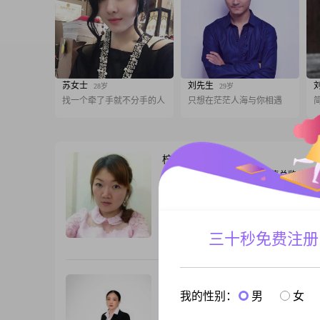
苏女士
刘先生
28岁
29岁
找一个牵了手就不分手的人
只想在茫茫人海与你相遇
柠檬不拧
44岁
女, 湖南衡阳, 164cm, 离异, 销售总监
大家好，我是一位出生于1988年的女士，
164cm，目前居住在美丽的衡阳##3002#
入在5001到8000元之间，拥有一份稳定的
##3002##我毕业于大专院校，虽然学历
三十秒免费注册
跟T
高，但我一直在努力提升自己##3002##
我自认为温柔体贴，善解人意，总是愿意
的心声##3002##我开
时光深处不负你
49岁
我的性别：
男
女
女, 湖南衡阳, 160cm, 丧偶, 未填写
嗨，你好呀！我是一位出生于 1977 年的