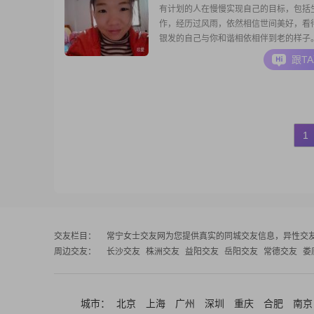
有计划的人在慢慢实现自己的目标，包括
作，经历过风雨，依然相信世间美好，看
银发的自己与你和谐相依相伴到老的样子
跟T
1
交友栏目：
常宁女士交友网
为您提供真实的同城交友信息，异性交
周边交友：
长沙交友
株洲交友
益阳交友
岳阳交友
常德交友
娄
城市：
北京
上海
广州
深圳
重庆
合肥
南京