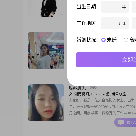
##3002##我身高 160cm，在中国工作，
出生日期：
年
##3002##我的月收入在 3001 - 5000 元
##3002##我觉得自己最大的特点就是温
跟T
管是对家人还是朋友，总是希望能给他们
工作地区：
广东
怀和照顾##3002##我性格随和易相处，
较一
明天
47岁
婚姻状况：
未婚
离
女, 湖南衡阳, 155cm, 离异, 销售总监
大家好，我是一位来自衡阳的女士，出生于1
年，身高155cm##3002##我在工作中努
立即
前月收入在3001到5000元之间##3002##
历是中专，但我一直保持着学习的热情，
跟T
自己的专业技能##3002##在生活中，我
贴，善于关心他人，总是愿意倾听朋友和
声##3002##
踮起脚尖
29岁
女, 湖南衡阳, 155cm, 未婚, 销售总监
大家好，我是一位来自衡阳的女士，出生于1
年，身高155cm##3002##我的月收入在3001
元之间，目前从事一份稳定的工作##3002
的学历是高中及以下，但我一直保持着乐
跟T
生活态度，努力工作，不断提升自己##300
格独立自信，喜欢自己做决定，并且对自