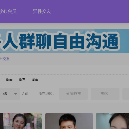
珍心会员
异性交友
士交友
衡南
衡东
湖南
45
之间
所在地区：
省/直辖市
市/区