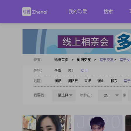
我的珍爱
搜索
位置：
珍爱首页
>
衡阳交友
>
常宁交友
>
常宁女
性别：
全部
男士
女士
地区：
衡阳
衡阳县
耒阳
衡山
祁东
常宁
我要找：
请选择
年龄在：
25
到