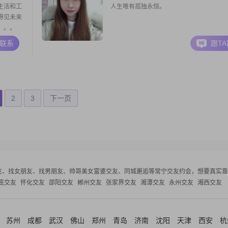
生活和工
人生唯有孤独永恒。
得见未来
。。。
A联系
跟T
2
3
下一页
友、找女朋友、找男朋友、帅哥美女富婆交友、同城邂逅等
常宁交友约会，想要真实靠
底交友
怀化交友
邵阳交友
郴州交友
张家界交友
湘潭交友
永州交友
湘西交友
苏州
成都
武汉
佛山
郑州
青岛
济南
沈阳
天津
西安
杭