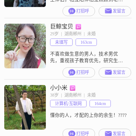
对于生小朋友，不强求不执着，顺
打招呼
发留言
其自然。有着一份稳定的工作，能
自给自足，经济独立。有些许颜控
巨鲸宝贝
，但更看重才华与人品。平时喜欢
品美食、赏风景、看电影、阅小说
29岁  |  湖南郴州  |  未婚
等。生活感性，听从内心，情绪稳
未填写
163cm
定，不喜欢麻烦和争吵，也讨厌内
耗，心态和外貌都比实际年龄显年
不喜欢做生意的男人，技术男优
轻。期待那个T
先，重视孩子教育优先，研究生优
先。
打招呼
发留言
小小米
38岁  |  湖南郴州  |  未婚
计算机/互联网
164cm
懂你的人，才配的上你的余生！????
打招呼
发留言