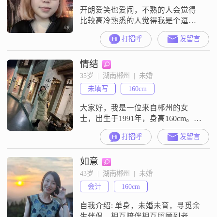
开朗爱笑也爱闹，不熟的人会觉得
比较高冷熟悉的人觉得我是个逗
比。工作生活独立自主，希望找一
打招呼
发留言
个能引导我积极向上的男生。
情结
35岁  |  湖南郴州  |  未婚
未填写
160cm
大家好，我是一位来自郴州的女
士，出生于1991年，身高160cm。我
的月收入在5001到8000元之间，虽
打招呼
发留言
然学历是高中及以下，但我一直保
持着乐观积极的生活态度。我性格
如意
开朗，总是爱笑，热爱生活的每一
个瞬间。我非常富有同理心，喜欢
43岁  |  湖南郴州  |  未婚
理解和帮助他人。在事业上，我有
会计
160cm
着强烈的追求，希望能够不断进
步，取得成就。同时，我也非常注
自我介绍: 单身，未婚未育，寻觅余
重生活
生伴侣，相互陪伴相互照顾到老。