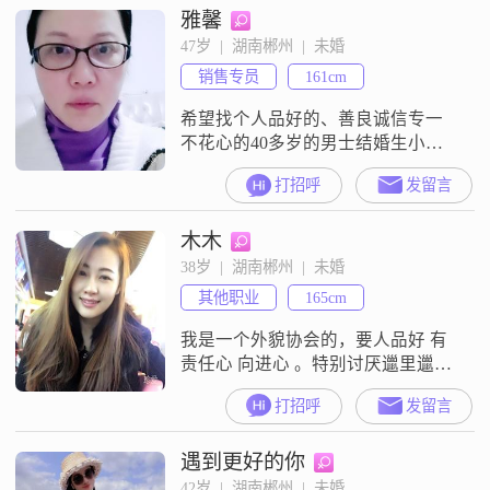
雅馨
受，有狐臭的也不能接受，不闲
聊，以结婚为目的！达不到的勿
47岁  |  湖南郴州  |  未婚
扰！！！
销售专员
161cm
希望找个人品好的、善良诚信专一
不花心的40多岁的男士结婚生小
孩，骗色骗财的渣男勿扰，收入低
打招呼
发留言
的勿扰，身高1米75，有房子，有经
济基础，没有负债，可以比我小几
木木
岁，工作要稳定，想生三个小孩，
收入低的养不起三个小孩，老的勿
38岁  |  湖南郴州  |  未婚
扰，丑的勿扰，矮的勿扰
其他职业
165cm
我是一个外貌协会的，要人品好 有
责任心 向进心 。特别讨厌邋里邋遢
的人 还有就是我不是会员 很多信息
打招呼
发留言
看不到 。
遇到更好的你
42岁  |  湖南郴州  |  未婚