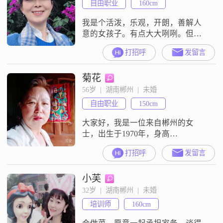
自由职业
160cm
我是个活泼，乐观，开朗，善解人
意的女孩子。有点大大咧咧。但从
不记仇，也很宽容。我现在还在上
打招呼
发留言
大学。非常喜欢音乐。超爱唱歌和
听歌。我想找一个成熟的稳重的男
菊花
人，最好是比较细心的但不要太死
板，墨守陈规的。具有幽默感，可
56岁  |  湖南郴州  |  未婚
以和我大笑，“发神经”的。因为我总
自由职业
150cm
是可以找到很多的小乐趣和笑点。
是个很放肆的开心果、另外也希望
大家好，我是一位来自郴州的女
和我志同道合，这
士，出生于1970年，身高
150cm##3002##虽然我的学历是高中
打招呼
发留言
及以下，但我一直保持着乐观积极
的生活态度##3002##我性格开朗，
小芙
总是爱笑，善于与人相处，非常随
和##3002##我相信，善良和真诚是
32岁  |  湖南郴州  |  未婚
人与人之间最基本的桥梁##3002##
培训师
160cm
在生活中，我特别注重情感交流，
富有同理心，能很好