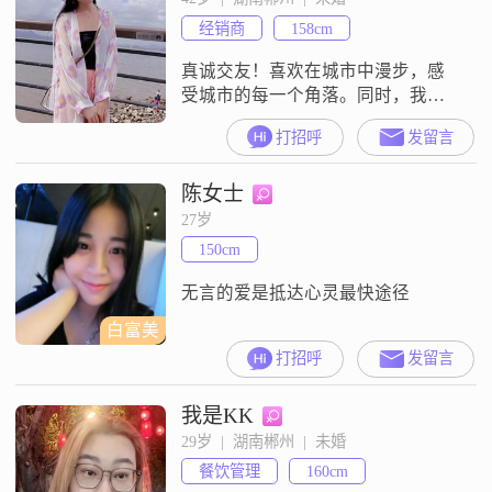
经销商
158cm
真诚交友！喜欢在城市中漫步，感
受城市的每一个角落。同时，我也
热衷于有氧舞蹈，这让我保持了良
打招呼
发留言
好的身体状态和心态。我认为，互
相尊重和真诚沟通是建立良好关系
陈女士
的基础，只有这样，我们才能共同
进步，相互理解。在选择伴侣时，
27岁
我更看重信任和包容。我相信，只
150cm
有在一个充满信任和包容的环境
中，两个人才能真正地走到一起，
无言的爱是抵达心灵最快途径
过上幸福的生活。
白富美
打招呼
发留言
我是KK
29岁  |  湖南郴州  |  未婚
餐饮管理
160cm