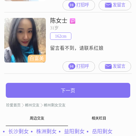
打招呼
发留言
陈女士
31岁
162cm
留言看不到，请联系红娘
白富美
打招呼
发留言
下一页
珍爱首页
郴州交友
郴州剩女交友
周边交友
相关栏目
长沙剩女
株洲剩女
益阳剩女
岳阳剩女