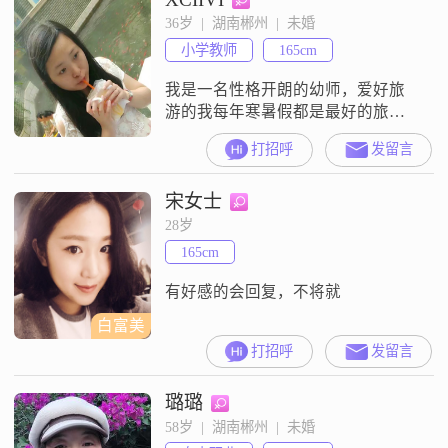
36岁  |  湖南郴州  |  未婚
小学教师
165cm
我是一名性格开朗的幼师，爱好旅
游的我每年寒暑假都是最好的旅
行，未来的他应该富有责任心，有
打招呼
发留言
担当、顾家。
宋女士
28岁
165cm
有好感的会回复，不将就
白富美
打招呼
发留言
璐璐
58岁  |  湖南郴州  |  未婚