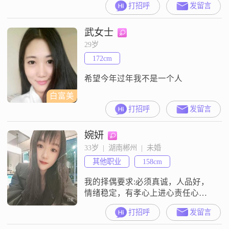
打招呼
发留言
入在3001到5000元之间##3002##性
格方面，大家都说我比较温柔体
武女士
贴，平时也是一个开朗爱笑的人
##3002##对于生活，我比较享受当
29岁
下，没什么太复杂的想法，追求的
172cm
就是简单幸福的日子##3002##我不
喜欢
希望今年过年我不是一个人
白富美
打招呼
发留言
婉妍
33岁  |  湖南郴州  |  未婚
其他职业
158cm
我的择偶要求:必须真诚，人品好，
情绪稳定，有孝心上进心责任心，
三观正，不冷战，遇事会沟通，性
打招呼
发留言
格大方，接受不了性格极端脾气暴
躁和妈宝男，邋遢和铁公鸡也不接