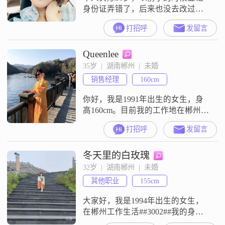
身份证弄错了，后来也没去改过！
性格直来直去，希望能在这里遇到
打招呼
发留言
那个懂自己的人
Queenlee
35岁  |  湖南郴州  |  未婚
销售经理
160cm
你好，我是1991年出生的女生，身
高160cm。目前我的工作地在郴州，
学历是大专，月收入在3001到5000
打招呼
发留言
元这个范围。关于我的性格，身边
的人评价我是一个随和易相处的
冬天里的白玫瑰
人，平时待人接物比较平和，不喜
欢计较。我也是一个乐观积极的
32岁  |  湖南郴州  |  未婚
人，遇到事情习惯往好的方面去
其他职业
155cm
想，保持着比较正向的心态。在与
人交往中，我自认是一个真诚可靠
大家好，我是1994年出生的女生，
的人，答
在郴州工作生活##3002##我的身高
是155cm，学历是大专，目前的月收