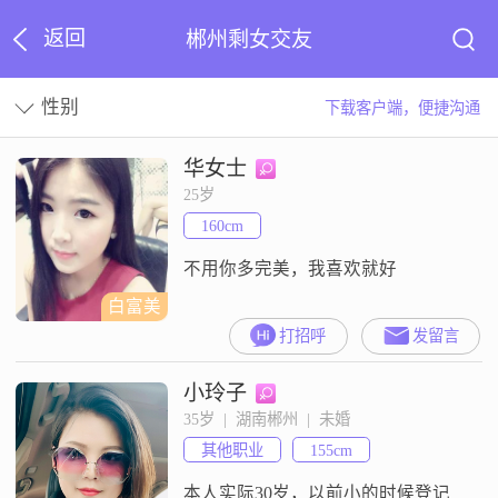
返回
郴州剩女交友
性别
下载客户端，便捷沟通
华女士
25岁
160cm
不用你多完美，我喜欢就好
白富美
打招呼
发留言
小玲子
35岁  |  湖南郴州  |  未婚
其他职业
155cm
本人实际30岁，以前小的时候登记