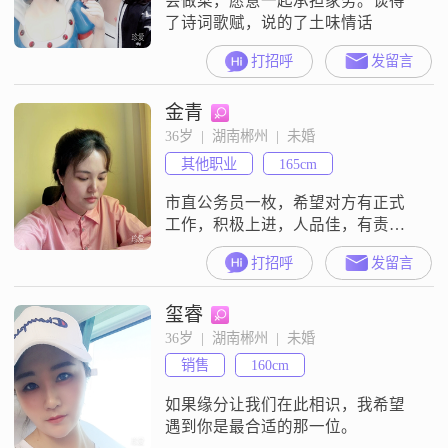
会做菜，愿意一起承担家务。谈得
了诗词歌赋，说的了土味情话
打招呼
发留言
金青
36岁  |  湖南郴州  |  未婚
其他职业
165cm
市直公务员一枚，希望对方有正式
工作，积极上进，人品佳，有责任
心，三观正##3002##从小家教严
打招呼
发留言
格，希望对方感情经历不复杂，未
婚，离异者一律勿扰！对方看起来
玺睿
干净舒适，情商高，性格稳重，大
方得体，懂礼貌，懂尊重！学历本
36岁  |  湖南郴州  |  未婚
科或者以上，从小受过良好教育
销售
160cm
##3002##不养宠物
如果缘分让我们在此相识，我希望
遇到你是最合适的那一位。