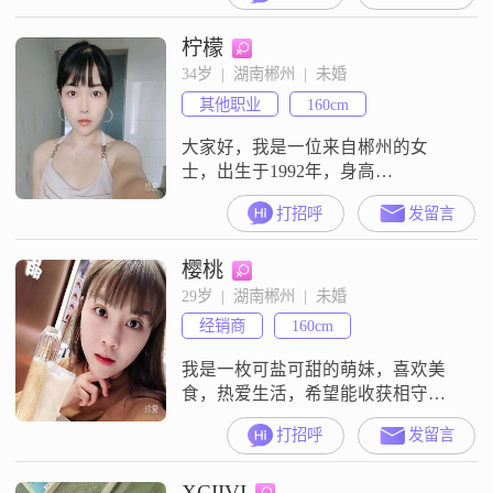
柠檬
34岁  |  湖南郴州  |  未婚
其他职业
160cm
大家好，我是一位来自郴州的女
士，出生于1992年，身高
160cm##3002##我性格开朗，总是爱
打招呼
发留言
笑，热爱生活的每一个瞬间
##3002##我对待人真诚可靠，希望
樱桃
能在生活中找到那份简单而真实的
幸福##3002##在收入方面，我的月
29岁  |  湖南郴州  |  未婚
收入在3001到5000元之间，虽然不
经销商
160cm
算特别高，但我觉得足够满足基本
的生活需求，并且能让我有
我是一枚可盐可甜的萌妹，喜欢美
食，热爱生活，希望能收获相守一
生的爱情，以结婚为目的的恋爱
打招呼
发留言
##3002##
XCIIVI