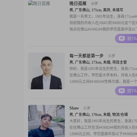
酿成醇酒，仍可一醉自救。
晚日孤雁
36岁
男, 广东佛山, 171cm, 离异, 未填写
我是一名男士，1981年出生，身高171cm##3
目前我的月收入在20001到50000元这个
地点在佛山##3002##我的学历是高中及以
##3002##我这个人比较自信果断，做事
跟T
一直把家庭看得比较重##3002##平时我
些哲学思考，对很多事情喜欢从根本上去
##3002##
每一天都是第一步
31岁
男, 广东佛山, 173cm, 未婚, 项目主管
你好，我是1995年出生的男生，身高173c
在佛山工作，学历是大学本科，月收入在80
12000元之间##3002##性格方面，我是
靠的人，平时也比较幽默风趣，有耐心，
跟T
较强，随和易相处##3002##我对待感情
持真诚相待的态度，平时热衷自我提升，
定安逸的生活状态##300
Shaw
31岁
男, 广东佛山, 170cm, 未婚, 物流/仓储
大家好，我是1995年出生的男生，身高170
在在佛山工作生活##3002##我的月收入在8
12000元之间，学历是高中及以下##3002