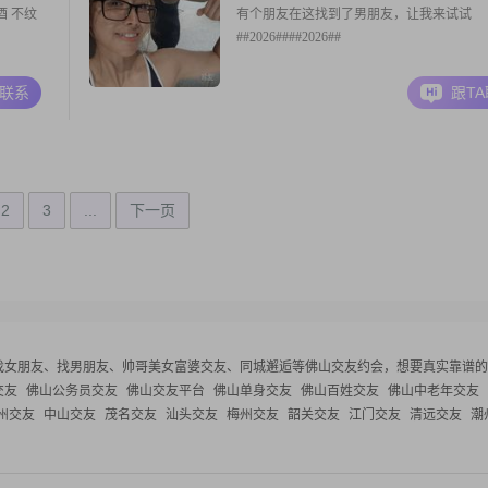
酒 不纹
有个朋友在这找到了男朋友，让我来试试
##2026####2026##
A联系
跟T
2
3
...
下一页
找女朋友、找男朋友、帅哥美女富婆交友、同城邂逅等
佛山交友约会，想要真实靠谱的
交友
佛山公务员交友
佛山交友平台
佛山单身交友
佛山百姓交友
佛山中老年交友
州交友
中山交友
茂名交友
汕头交友
梅州交友
韶关交友
江门交友
清远交友
潮