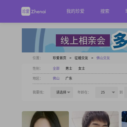
我的珍爱
搜索
位置：
珍爱首页
>
征婚交友
>
佛山交友
性别：
全部
男士
女士
地区：
佛山
广东
我要找：
请选择
年龄在：
25
到