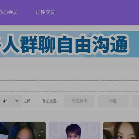
珍心会员
异性交友
45
之间
所在地区：
省/直辖市
市/区