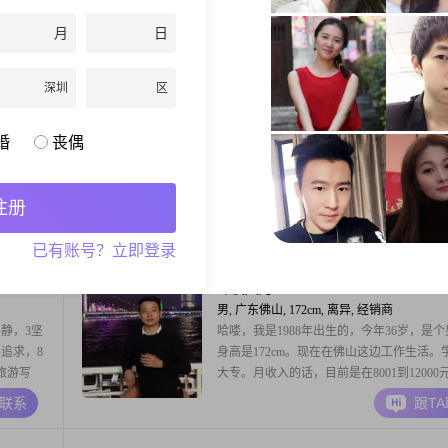
学历是硕
180cm。我的月收入在20001元到50000元
人意，平
作地在佛山，学历是硕士。我的性格特征里
月
日
生活里，
风趣这一项，同时责任感强，做事有耐心且
A联系
跟T
活。现在
性格成熟稳重。我平时热衷自我提升，崇尚
深圳
区
真诚想找
心态上随遇而安。在个人爱好方面，我涉及
没什么特
像，也喜欢咖啡品鉴，平时也会进行美食探
莫奈
37岁
女, 广东佛山, 165cm, 离异, 服务业
婚
丧偶
！！
大家好，我是一位出生于1989年的女士，身
165cm，目前生活在美丽的佛山。我的月收
8001到12000元之间，拥有大专学历。在生
注册
我是一个善解人意的人，总是愿意倾听他人
A联系
跟T
声，给予他们支持和鼓励。我性格开朗，总
已有账号？立即登录
笑容面对每一天，真诚可靠，与人交往中始
诚信和正直。我非常独立自信，相信自己能
昨夜风月
38岁
好生
男, 广东佛山, 172cm, 离异, 经销商
静，3坚
哈喽，我是1988年出生的，今年36岁，是
追求，8
身高是172cm。现在在佛山这边工作生活。
旅游写
大专。月收入的话，目前是在8001到12000
5有房住
区间。关于我自己，我觉得比较重要的几点
A联系
跟T
灵魂伴
是相互尊重，我觉得这是人与人相处最基本
智慧都酝
要的前提。然后是乐观积极，平时心态还算