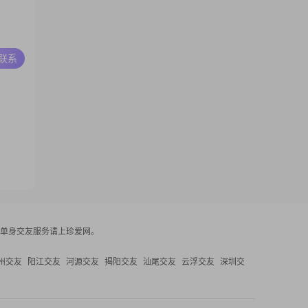
A联系
单身交友服务请上珍爱网。
州交友
阳江交友
河源交友
揭阳交友
汕尾交友
云浮交友
深圳交