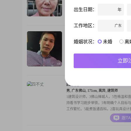
前在郑州工作，月收入在50000元以上，
士。我性格上比较温柔体贴，也比较善解
出生日期：
年
时是一个开朗爱笑的人，随和易相处。在
跟T
我把家庭放在优先的位置，同时也热爱生
工作地区：
广东
想通过相亲认识合适的朋友，希望对方是
伴的人，大家能互相了解、好好相处。我
悟
36岁
男, 广东佛山, 178cm, 未婚, 生产/制造
婚姻状况：
未婚
离
我也想有个人出现 让我不在羡慕任何人！
立即
跟T
四不丈
40岁
男, 广东佛山, 171cm, 离异, 建筑师
1建筑设计师，3佛山禅城人，5性格温和喜
持看书学习跑步举铁，5有明确个人目标与
工作繁忙。5能煮饭通百科，2喜玩具设计
生。0现中山工作，0佛山偶与家人同住，
跟T
有车用。愿寻一有个人事业和人生目标的
侣，愿彼此携手共进，子嗣延绵。但当你