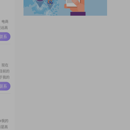
作，电商
是远高
工作培
A联系
部分人
是一个浪
，现在
，目前的
关于我的
，平时
A联系
性冷静
，我是一
##我的
学历是高