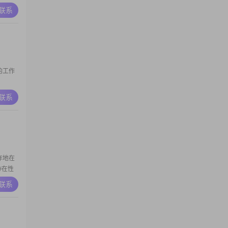
，平时比
A联系
在相处过
##希
前的工作
的人，平
A联系
是一个乐
工作地在
##在性
有同理
A联系
在资料里
希望能够