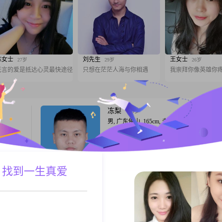
陈女士
刘先生
王女士
27岁
29岁
26岁
无言的爱是抵达心灵最快途径
只想在茫茫人海与你相遇
我崇拜你像英雄你
冻梨
33岁
男, 广东佛山, 165cm, 未婚, 未填写
980
你好，我是1993年出生的男生，今年31岁
，目前从
高是165cm，学历是大专。目前我在佛山这
及以下，
作，每个月的收入大概在8001到12000元之
决于学
于我个人的性格特征，身边的人对我的评价
A联系
跟T
 找到一生真爱
处，随和
可靠，平时做事比较踏实，答应下来的事情
常重要的
力去完成。另外我也比较自信果断，遇到需
和感受。
定的时候，能够比较清晰地去判断和处理。
如此平凡的生活
47岁
男, 广东佛山, 180cm, 离异, 投资
cm，目
你好，我是1979年出生的，性别是男士，身