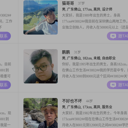
遇到事情也愿意往好的方面看。在工作方面
猫哥哥
37岁
男, 广东佛山, 177cm, 离异, 设计师
002##
大家好，我是1989年出生的男士，身高
区间，工作
177cm##3002##我目前在深圳佛山两地工
下
业独立创始人，月收入在50000元以上（还
有责任感，
于这个数的）设计师出身，常年的产品交付
A联系
跟T
也会进行一
养的我懂浪漫生活，品味不错，选的场地大
琢磨
都认可，因此人缘不错##3002##我也自认
漫主义的人，因为专业原因，会摄影，拍过
鹏鹏
31岁
男, 广东佛山, 182cm, 未婚, 自由职业
m，目前
你好，我是1995年出生的男生，身高182cm
01到
在佛山工作生活##3002##我的学历是中专
一个稳重可
月收入在5000到8000元这个区间##3002##
包容性比
性格，身边的朋友都说我是个稳重可靠的人
A联系
跟T
和生活都秉
为人低调务实，性格比较内敛慢热，属于理
也追求稳
的类型，待人真诚可靠##3002##在生活里
个勤俭节约的人，
不好也不坏
44岁
男, 广东佛山, 173cm, 离异, 服务业
cm，现
大家好，我是1982年出生的男士，今年身高
001到
173cm##3002##现在在佛山工作生活##3002
##我是一
月收入在8001元到12000元之间##3002##