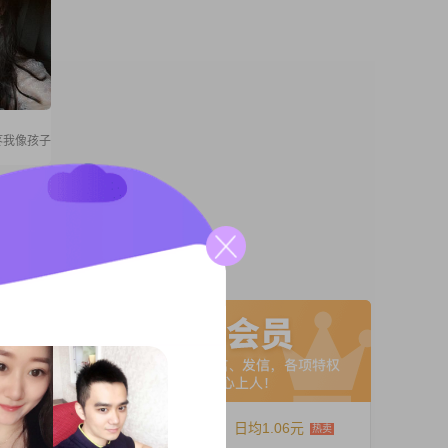
疼我像孩子
。我的身
边工
间。关
是稳重
A联系
都会尽
要做决
同
12个月
日均1.06元
高