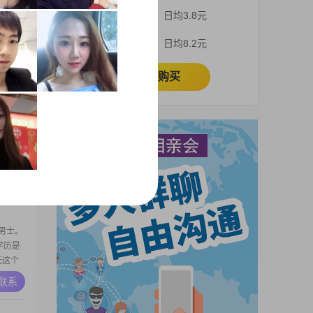
之间，工
3个月
日均3.8元
有幽默
包容，
A联系
1个月
日均8.2元
自由，
摄影摄
立即购买
店。
高
入在
活中，
的心
A联系
是带着
终保持
够处理
个男士。
学历是
元这个
。首先
A联系
也最重
不错，