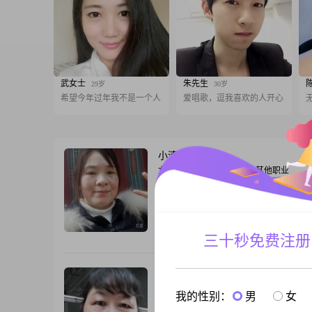
武女士
朱先生
29岁
30岁
希望今年过年我不是一个人
爱唱歌，逗我喜欢的人开心
小清新
43岁
女, 广东佛山, 151cm, 离异, 其他职业
大家好，我是一位来自佛山的女士，出生于1
年，身高150cm。我的收入在3000元以下
事一份稳定的工作。虽然我的学历是高中
但我相信一个人的品格和能力并不完全取
跟T
三十秒免费注册
历。我性格开朗，总是爱笑，善于与人相
易处。我认为，善解人意是人际交往中非
一点，所以我总是尽力去理解他人的想法
莲
57岁
在生
女, 广东佛山, 159cm, 丧偶, 待业
我的性别：
男
女
你好呀，我是1969年出生的女士，身高178