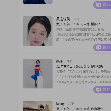
个责任感强的人，平时为人真诚可靠，性
跟T
极##3002##对待感情，我比较专一忠诚
人相处就应该相互尊重，共同分担生活里
情##3002##
风之忧伤
32岁
女, 广东佛山, 150cm, 未婚, 服务业
你好，我是1994年出生的女士，身高
150cm##3002##目前我的月收入在5001到8
间，在佛山工作##3002##我的学历是高
##3002##关于我自己，我平时喜欢精致
跟T
得生活可以过得细致一点##3002##我是
信的人，也保持着乐观积极的心态##3002
享受当下的状态
娟子
48岁
女, 广东佛山, 160cm, 离异, 健身教练
大家好，我是1978年出生的女士，身高160
在在广州工作生活##3002##我的月收入在1
20000元之间，学历是高中及以下##3002
个独立自信的人，平时心态乐观积极，对
跟T
终热爱生活##3002##我富有同理心，性
处，很看重当下的生活状态##3002##对
庭优先是
kenny
32岁
男, 广东佛山, 188cm, 未婚, 自由职业