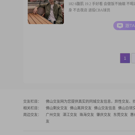
182 6腹肌 19.2 手好看 会做饭不抽烟 不喝
身 不去夜店 退役CBA球员
跟T
1
交友栏目：
佛山交友网
为您提供真实的同城交友信息，异性交友、
相关栏目：
佛山剩女交友
佛山离异交友
佛山交友信息
佛山白领
周边交友：
广州交友
湛江交友
珠海交友
肇庆交友
东莞交友
惠
友