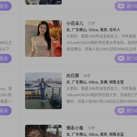
格乐观积
中及以下##3002##我的性格比较幽默风趣
A联系
跟T
，觉得两个
较外向健谈，也随和易相处##3002##平时
的各种事
程中，我一般比较随和，不会太计较##3002
小花朵儿
37岁
女, 广东佛山, 163cm, 离异, 合伙人
大家好，我是1989年出生的女士，今年身高
000元之
163cm##3002##我的学历是大学本科，目
中及以下
地在佛山，月收入在12001元到20000元之间
生活，我觉
##3002##在性格方面，我是一个温柔体贴
A联系
跟T
一个独立自
时对待身边的人会比较细心##3002##我也
##我比较
观积极的人，遇到事情习惯往好的方向去想
##3002##我比较享受当下的
向日葵
40岁
女, 广东佛山, 168cm, 丧偶, 销售主管
cm，现
大家好，我是1986年出生的女士，今年身高
2001到
168cm##3002##我的学历是大专，目前的
##我是一
肇庆，月收入在8001到12000元之间##3002
待生活始
格方面，我是一个热爱生活的人，平时也富
A联系
跟T
格随和易相
心，待人接物乐观积极##3002##这些是我
我来说，家
填写的个人特征##3002##我来到这里，是
通过这个平台，
佛系小鱼
33岁
女, 广东佛山, 166cm, 离异, 销售总监