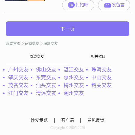
打招呼
发留言
下一页
珍爱首页
征婚交友
深圳交友
周边交友
相关栏目
广州交友
佛山交友
湛江交友
珠海交友
肇庆交友
东莞交友
惠州交友
中山交友
茂名交友
汕头交友
梅州交友
韶关交友
江门交友
清远交友
潮州交友
珍爱专题
客户端
意见反馈
Copyright © 2005-2026