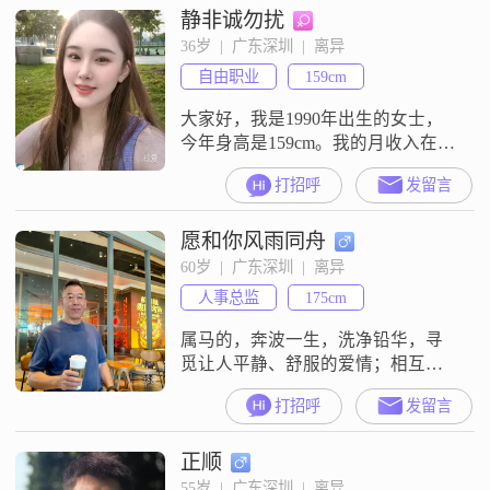
静非诚勿扰
的伴侣一同走完余生，本人资料真
实，谢谢关注
36岁  |  广东深圳  |  离异
自由职业
159cm
大家好，我是1990年出生的女士，
今年身高是159cm。我的月收入在
12001元到20000元这个区间，目前
打招呼
发留言
的工作地点在深圳福田。我是一个
随和易相处的人，平时和大家相处
愿和你风雨同舟
起来没有什么压力，比较真诚可
靠。我热爱生活，觉得日子要踏踏
60岁  |  广东深圳  |  离异
实实地过。性格上我比较温柔体
人事总监
175cm
贴，也富有同理心，能站在别人的
角度去考虑问题。我来到这里，就
属马的，奔波一生，洗净铅华，寻
是想真
觅让人平静、舒服的爱情；相互依
偎彼此见证后半生美好的日子。湖
打招呼
发留言
北人，88年大学毕业，定居无锡，
但最后10年在深圳工作。即将退
正顺
休，回到江南，开启美好生活。爱
好体育，曾是校队篮球前锋，游泳
55岁  |  广东深圳  |  离异