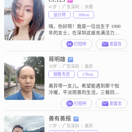
积极的人，遇到啥困难都不太容易
41岁  |  广东深圳  |  未婚
打倒我。我特别重视朋友之间的情
设计师
160cm
谊，觉得朋友是很重要的。平时的
爱好也不少，喜欢看
嗨，你好呀！我是一位出生于 1990
年的女士，在深圳这座充满活力的
城市努力打拼。我身高 160cm，有
打招呼
发留言
着一份还不错的工作，每月收入在
12001 - 20000 元之间。我自认为自
蒋明雄
己是一个独立自信且乐观积极的
人。在生活中，我特别喜欢精致的
38岁  |  广东深圳  |  离异
生活，追求每一个细节的美好。健
销售专员
178cm
康管理对我来说也很重要，我会合
理安排自己的饮食和运
离异带一女儿。希望能遇到那个知
冷暖，平淡简普的生活，三餐四季
冷暖相依。
打招呼
发留言
善有善报
57岁  |  广东深圳  |  离异