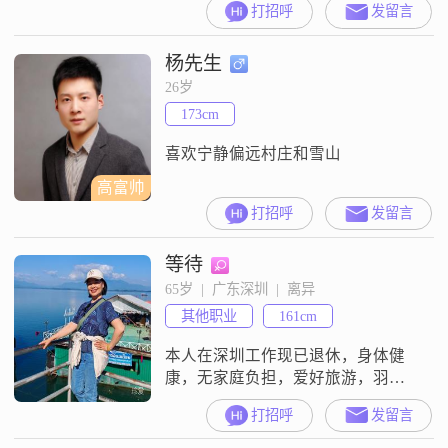
打招呼
发留言
的东西，还没有失去纯真……自我
介绍：广州工作，自有品牌……从
杨先生
事:进口红酒、有机食品、有机农
场……崇尚品质:上进、坚韧、忠
26岁
诚、宽容、阳光……总体而言属于
173cm
对社会有益无害的一类
喜欢宁静偏远村庄和雪山
高富帅
打招呼
发留言
等待
65岁  |  广东深圳  |  离异
其他职业
161cm
本人在深圳工作现已退休，身体健
康，无家庭负担，爱好旅游，羽毛
球，乒乓球，画画写字，整理家务
打招呼
发留言
等等，想找一个通情达理，心地善
良，身体健康，性格开朗深圳本地