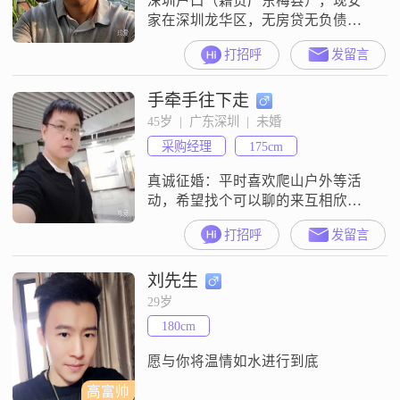
深圳户口（籍贯广东梅县），现安
家在深圳龙华区，无房贷无负债，
自己一个人住。年轻时任职于深圳
打招呼
发留言
某餐饮连锁公司，全国各地出差把
自己的终身大事耽误了，现在不跑
手牵手往下走
了，在卖自已发明的调酒机（实用
新型专利）。
45岁  |  广东深圳  |  未婚
采购经理
175cm
真诚征婚：平时喜欢爬山户外等活
动，希望找个可以聊的来互相欣赏
的人！
打招呼
发留言
刘先生
29岁
180cm
愿与你将温情如水进行到底
高富帅