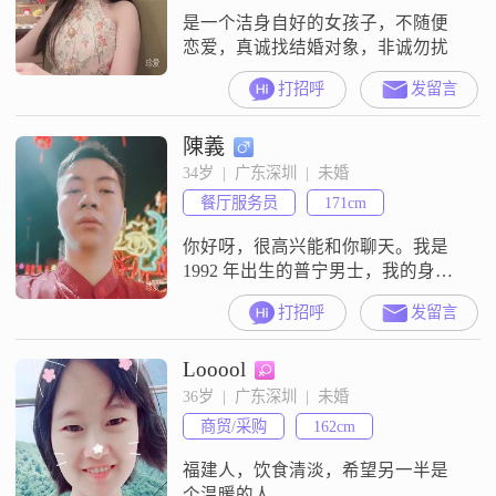
是一个洁身自好的女孩子，不随便
恋爱，真诚找结婚对象，非诚勿扰
打招呼
发留言
陳義
34岁  |  广东深圳  |  未婚
餐厅服务员
171cm
你好呀，很高兴能和你聊天。我是
1992 年出生的普宁男士，我的身高
大概 171cm 呢。。学历是高中及以
打招呼
发留言
下。目前在香港工作？所以想找个
潮汕周邊的？或者在香港或深圳工
Looool
作的人？毕竟老家有套房，或者去
深圳方便點？找个活人？額，我19
36岁  |  广东深圳  |  未婚
點才下班的人，白天沒啥空玩手機
商贸/采购
162cm
的！有緣的晚上聊一聊吧在生活
中，我性格随和，容易相处。我喜
福建人，饮食清淡，希望另一半是
欢简
个温暖的人