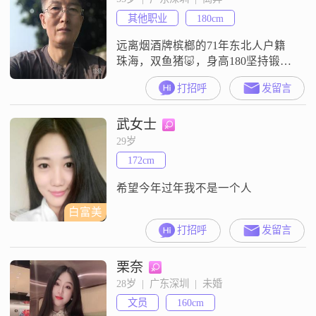
也不错，身材匀称，脸相沧桑，身
其他职业
180cm
体健康，有点儒雅。
远离烟酒牌槟榔的71年东北人户籍
珠海，双鱼猪🐷，身高180坚持锻炼
身体，饮食清淡， 讲卫生高中毕
打招呼
发留言
业，寒腹短识基层工作，收入微薄
木讷，善良，不做无效社交公租房
武女士
申请中，不会开车。两袖清风伴自
省善心善言善修行寸积铢累志需坚
29岁
心深至老是壮年
172cm
希望今年过年我不是一个人
白富美
打招呼
发留言
栗奈
28岁  |  广东深圳  |  未婚
文员
160cm