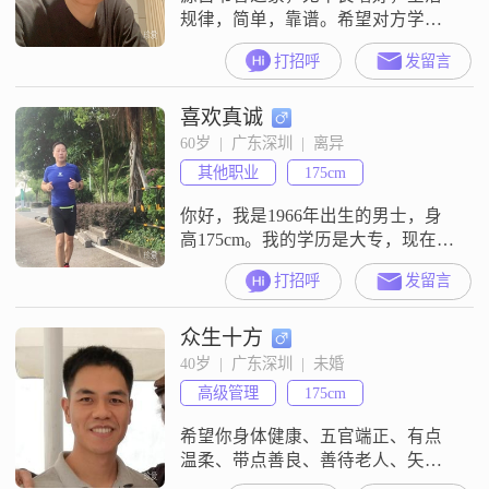
规律，简单，靠谱。希望对方学历
相当，知书达理，社交圈层干净，
打招呼
发留言
重视家庭观。
喜欢真诚
60岁  |  广东深圳  |  离异
其他职业
175cm
你好，我是1966年出生的男士，身
高175cm。我的学历是大专，现在在
深圳工作，月收入在3001到5000元
打招呼
发留言
之间。我的性格比较稳重可靠，平
时做事自信果断，做人责任感强。
众生十方
我平时心态比较乐观积极，性格随
和易相处。生活上我比较勤俭节
40岁  |  广东深圳  |  未婚
约，同时也比较注重健康养生。我
高级管理
175cm
目前是在深圳这边工作生活，希望
在这里遇到合适的人。我对待感情
希望你身体健康、五官端正、有点
是认
温柔、带点善良、善待老人、矢志
不渝、白头偕老，热爱生活中美好