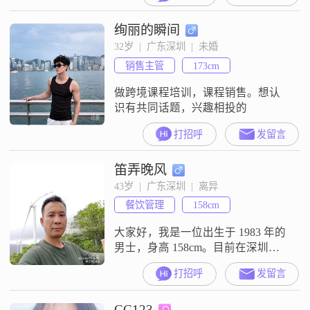
诺，就像信仰一样永不改变，永不
绚丽的瞬间
背叛！1978年出生在湖北黄石，我
的性格比较开朗随和，喜欢运动，
32岁  |  广东深圳  |  未婚
音乐，烹调。是带着满腔的热情来
销售主管
173cm
到这个平台，也是非常真诚寻找心
仪的另一半共度余生，白头偕老。
做跨境课程培训，课程销售。想认
只要彼此有眼缘，思
识有共同话题，兴趣相投的
打招呼
发留言
笛弄晚风
43岁  |  广东深圳  |  离异
餐饮管理
158cm
大家好，我是一位出生于 1983 年的
男士，身高 158cm。目前在深圳工
作，月收入在 8001 - 12000 元之间，
打招呼
发留言
学历是高中及以下。我这个人性格
比较随和，特别容易相处，对人也
CC123
很耐心包容。在生活中我是个乐观