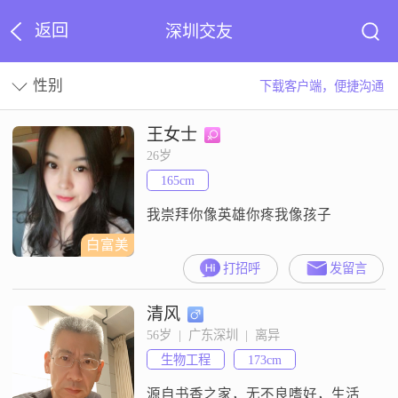
返回
深圳交友
性别
下载客户端，便捷沟通
王女士
26岁
165cm
我崇拜你像英雄你疼我像孩子
白富美
打招呼
发留言
清风
56岁  |  广东深圳  |  离异
生物工程
173cm
源自书香之家，无不良嗜好，生活