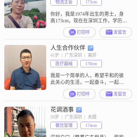
物流主管
173cm
你好，我是1974年出生的男士，身
高173cm，现在在深圳工作，学历是
大专，月收入在12001到20000元之
打招呼
发留言
间。我平时给人的感觉是稳重可
靠，性格真诚，情绪也比较稳定，
人生合作伙伴
对待事情和人都习惯真诚相待。生
活里我比较追求稳定安逸的状态，
41岁  |  广东深圳  |  离异
平时也懂得勤俭节约。空闲的时
医疗器械
170cm
候，我挺喜欢外出旅行，也会去钓
鱼静心，觉得这些方式能让人放松
我是一个简单的人，希望平和的彼
下来
此关心的生活，一起奋斗，一起努
力。希望寻找到人生合作伙伴。婚
打招呼
发留言
姻不是头脑发热的爱情，还是需要
建立在彼此的增益，让将来更加美
花调酒事
好。
50岁  |  广东深圳  |  未婚
餐饮管理
174cm