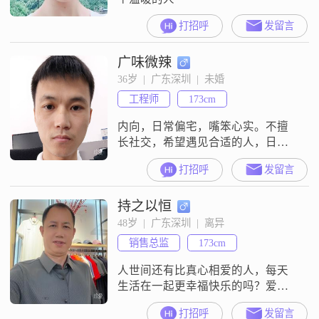
打招呼
发留言
广味微辣
36岁  |  广东深圳  |  未婚
工程师
173cm
内向，日常偏宅，嘴笨心实。不擅
长社交，希望遇见合适的人，日常
互相陪伴，各自保有空间，闲暇相
打招呼
发留言
伴出游，彼此依靠。
持之以恒
48岁  |  广东深圳  |  离异
销售总监
173cm
人世间还有比真心相爱的人，每天
生活在一起更幸福快乐的吗？爱，
不是猎取和占有对方，而是发自内
打招呼
发留言
心的责任感，爱是一生一世的承