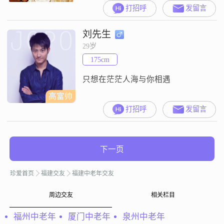
好，状态好，情绪稳定，容易忽略
打招呼
发留言
负能量##3002##目前工作是民宿管
家，月薪1万##3002##因为他人原因
刘先生
被负债限高，潇洒出行是有影响的
##3002##拒绝抽烟的##3002##希望
29岁
能遇到专一的 你侬我侬过一辈子的
175cm
男人##3002##赶不
只想在茫茫人海与你相遇
高富帅
打招呼
发留言
下一页
珍爱首页
福建交友
福建中老年交友
周边交友
相关栏目
福州中老年
厦门中老年
泉州中老年