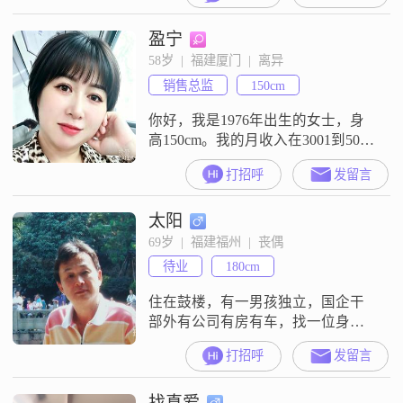
12001到20000元之间，虽然学历是
盈宁
中专，但我一直保持着积极向上的
生活态度。我性格独立自信，乐观
58岁  |  福建厦门  |  离异
积极，追求简单幸福的生活。平时
销售总监
150cm
我喜欢跑步健身，这让我保持了良
好的身体状态和精神面貌。我还
你好，我是1976年出生的女士，身
高150cm。我的月收入在3001到5000
元这个区间，现在在厦门工作。我
打招呼
发留言
的学历是高中及以下。我是一个独
立自信的人，平时面对生活里的各
太阳
种事情，我都愿意自己去处理，也
相信自己能处理好。我性格乐观积
69岁  |  福建福州  |  丧偶
极，遇到事情不会总往不好的方向
待业
180cm
想，更愿意看到事情好的一面。我
随和易相处，和身边的人相处的时
住在鼓楼，有一男孩独立，国企干
候
部外有公司有房有车，找一位身高
1.63米以上年龄35—55岁，体重60公
打招呼
发留言
斤左右，高中文化女性为伴。本人
丧偶二年希望找到善良健康关心他
找真爱
人女性为终身伴侣。