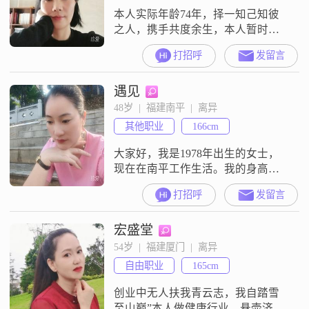
本人实际年龄74年，择一知己知彼
之人，携手共度余生，本人暂时没
加入会员，各位来的信息无法查
打招呼
发留言
看，很抱歉
遇见
48岁  |  福建南平  |  离异
其他职业
166cm
大家好，我是1978年出生的女士，
现在在南平工作生活。我的身高是
129cm，学历是高中及以下。我的月
打招呼
发留言
收入在8001元到12000元之间。我是
一个温柔体贴的人，也很善解人
宏盛堂
意。平时性格开朗爱笑，独立自
信，心态乐观积极。我心思细腻敏
54岁  |  福建厦门  |  离异
感，但平时随和易相处。我热爱生
自由职业
165cm
活，为人真诚可靠，平时也注重健
康管理。我在寻找一段真诚长久的
创业中无人扶我青云志，我自踏雪
关系
至山巅”本人做健康行业，悬壶济世