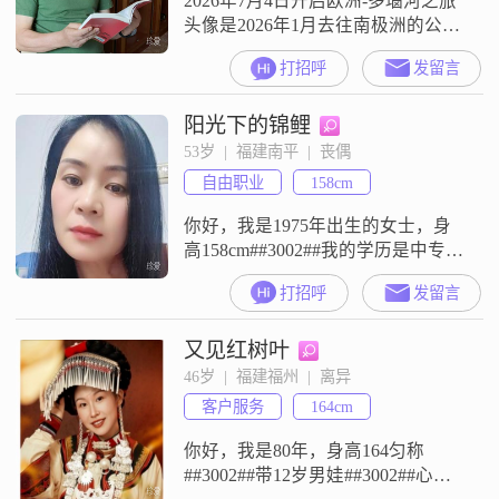
2026年7月4日开启欧洲-多瑙河之旅
真善。让我们共同努力
头像是2026年1月去往南极洲的公主
号邮轮上留影！未来的你：既可以
打招呼
发留言
过平凡的柴米油盐酱醋茶，又能够
所走就走的国外旅行的经济能力，
阳光下的锦鲤
给生活增添色彩；具有独立思考能
力，理性一点。至2026年打羽毛球
53岁  |  福建南平  |  丧偶
🏸整20年，隔天游泳🏊‍♀️、最近爱上
自由职业
158cm
撸铁，身体健康！喜欢读点书-以色
列史-人类文明起源
你好，我是1975年出生的女士，身
高158cm##3002##我的学历是中专，
目前月收入在3001到5000元之间，
打招呼
发留言
工作地在中国##3002##我的性格比
较温柔体贴，平时待人接物都尽量
又见红树叶
站在对方的角度去考虑##3002##大
家对我评价比较多的是真诚可靠，
46岁  |  福建福州  |  离异
我觉得这是做人最基本的原则，也
客户服务
164cm
是我在与人相处时一直坚持的底线
##30
你好，我是80年，身高164匀称
##3002##带12岁男娃##3002##心态