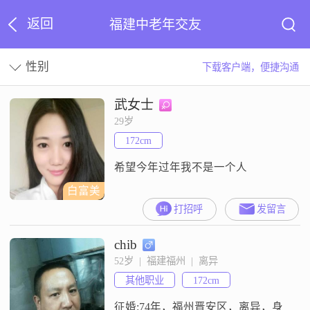
返回
福建中老年交友
性别
下载客户端，便捷沟通
武女士
29岁
172cm
希望今年过年我不是一个人
白富美
打招呼
发留言
chib
52岁  |  福建福州  |  离异
其他职业
172cm
征婚:74年，福州晋安区，离异，身