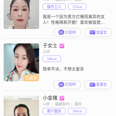
操作工人
153cm
我是一个因为男方烂赌而离异的女
人！性格随和开朗！喜欢做饭爬山
旅游！做过的行业很多！曾经摆过
打招呼
发留言
地摊！开过服装实体店！卖过卤
菜！做过大锅饭！但是这年头做生
于女士
意太难了！也想过明年是否考虑要
不要做小地锅或者是做锅巴饭！做
28岁
点小生意混混日子算了！目前是在
166cm
福建漳州打游击！如果有不嫌弃我
的人！我想告诉你，你就是我漫长
简单平淡，不想太复杂
岁月里最温柔的牵挂，是
白富美
打招呼
发留言
小金猪
54岁  |  福建泉州  |  离异
客户服务
160cm