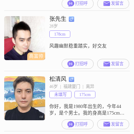
打招呼
发留言
张先生
28岁
178cm
风趣幽默稳重踏实，好交友
高富帅
打招呼
发留言
松清风
46岁  |  福建厦门  |  离异
未填写
175cm
你好，我是1980年出生的，今年44
岁，是个男士。我的身高是175cm，
目前在厦门工作。关于学历，我是
打招呼
发留言
高中及以下。我的月收入在5001元
到8000元这个区间。在性格和观念