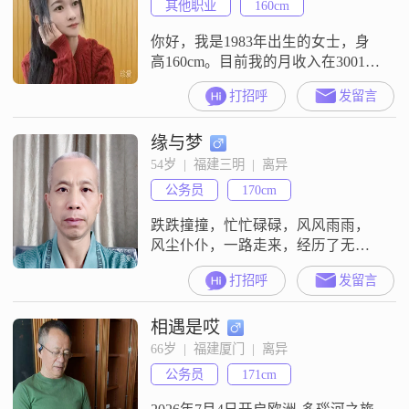
其他职业
160cm
你好，我是1983年出生的女士，身
高160cm。目前我的月收入在3001到
5000元之间，工作地点在莆田。我
打招呼
发留言
的学历是高中及以下。关于我的性
格和观念，我是一个细腻敏感的
缘与梦
人，家庭观念比较强，一直把家庭
放在优先的位置。我追求稳定安逸
54岁  |  福建三明  |  离异
的生活状态，同时也喜欢精致生
公务员
170cm
活，平时比较关注时尚穿搭。在感
情里，我很注重安全感，也比较看
跌跌撞撞，忙忙碌碌，风风雨雨，
重浪漫
风尘仆仆，一路走来，经历了无数
个黑夜与白天，酸甜苦辣皆是人生
打招呼
发留言
营养，积累了经验常识。没有年轻
时的活力，腰身也已不再挺拔，但
相遇是哎
是仍然坚持立正。岁月蹉跎，饱含
沧桑，放不下的是对家的渴望和先
66岁  |  福建厦门  |  离异
辈寄予希冀厚望（淳淳教诲、妍妍
公务员
171cm
嘱托，如在耳旁）我们做不到让世
界充满爱，但是人世间还是有不少