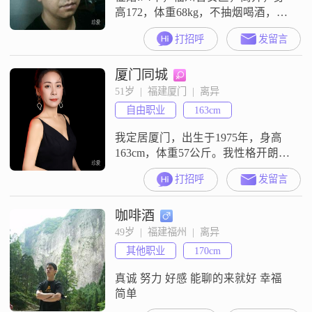
高172，体重68kg，不抽烟喝酒，带
一女儿20岁，父已故母健在，姐1个
打招呼
发留言
已婚，3套房(无房贷) ，无负债，未
购车，自营个体生意，生意稳定，
厦门同城
对女方经济及工作状况不作要求，
有无工作均可，地域不限，但最好
51岁  |  福建厦门  |  离异
在福州工作生活的方便交往，眼缘
自由职业
163cm
适中，人合适性格合得来即可。
我定居厦门，出生于1975年，身高
163cm，体重57公斤。我性格开朗，
喜欢笑，喜欢享受慢节奏的生活。
打招呼
发留言
我热爱户外活动，尤其喜欢爬山散
步，这让我能够放松心情，享受大
咖啡酒
自然的美好。在感情方面，我情绪
稳定，热爱生活，非常看重互相尊
49岁  |  福建福州  |  离异
重和理解。我认为浪漫的仪式感是
其他职业
170cm
维持关系的重要因素，能够让彼此
感受到特别的爱意。我希望能够找
真诚 努力 好感 能聊的来就好 幸福
到一个与
简单