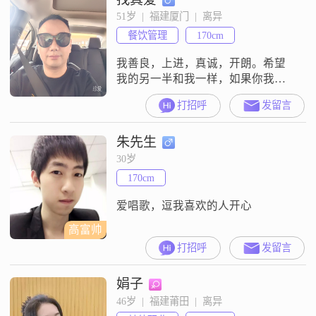
51岁  |  福建厦门  |  离异
餐饮管理
170cm
我善良，上进，真诚，开朗。希望
我的另一半和我一样，如果你我三
观相同，就来一次轰轰烈烈的爱
打招呼
发留言
情。
朱先生
30岁
170cm
爱唱歌，逗我喜欢的人开心
高富帅
打招呼
发留言
娟子
46岁  |  福建莆田  |  离异