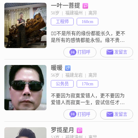
一叶一菩提
上，我是一个真诚可靠的人，平时
生活里比较勤俭节约，也比较注重
50岁  |  福建福州  |  离异
家庭。我觉得过日子要活在当下，
工程师
160cm
同时我也非常看重包容理解，希望
两个人相处的时候能互相体谅。对
不是所有的缘份都能长久，更不
是所有的感情都能永恒。缘不贵
多，贵在风雨同行；情不论久，重
打招呼
发留言
在用心经营。人与人都渴望被认
同，以心沟通才能引起共鸣；心与
暖暖
心都希望被读懂，理解包容才能慰
藉心灵。
56岁  |  福建龙岩  |  离异
公务员
170cm
不要因为寂寞爱错人，更不要因为
爱错人而寂寞一生，尝试信任才能
得到幸福。缘分是本书，翻得不经
打招呼
发留言
意会错过，读得太认真会流泪。
罗揽星月
53岁  |  福建漳州  |  离异