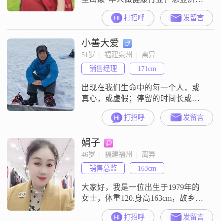
世代相传中医养生专治腰椎间盘突
打招呼
发留言
出 颈椎 膝盖骨膜炎 半月板损伤疼痛
强直性脊柱炎 脑梗中风 半边不遂 痛
小善大爱
风，类风湿关节炎变形，跌打损
伤，旧伤复发，四肢麻木 各种关节
51岁  |  福建泉州  |  离异
疼痛，肠胃炎 胃疼 久咳不止 皮肤
销售经理
171cm
病，等等各种疑难杂症等，驾照
A1A2我不仅是一个
出现在我们生命中的每一个人，或
真心，或虚假；停留的时间长或者
短，都带给了我们不一样的感受，
打招呼
发留言
都能教会我们一些道理。
娟子
46岁  |  福建福州  |  离异
销售总监
163cm
大家好，我是一位出生于1979年的
女士，体重120.身高163cm，故乡江
西上饶，长期生活在美丽的福州。
打招呼
发留言
自营女装批发店，我的月收入在