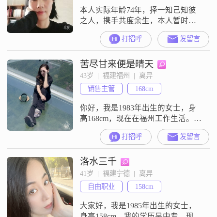
本人实际年龄74年，择一知己知彼
之人，携手共度余生，本人暂时没
加入会员，各位来的信息无法查
打招呼
发留言
看，很抱歉
苦尽甘来便是晴天
43岁  |  福建福州  |  离异
销售主管
168cm
你好，我是1983年出生的女士，身
高168cm，现在在福州工作生活。我
的月收入在12001到20000元之间，
打招呼
发留言
学历是高中及以下。我是一个开朗
爱笑的人，平时性格独立自信，也
洛水三千
很随和，觉得和人相处是件挺容易
的事。我比较追求稳定安逸的生活
41岁  |  福建宁德  |  离异
状态，觉得平平淡淡才是真。平时
自由职业
158cm
我比较注重时尚穿搭，喜欢把自己
收拾得整洁利落。在与人交往中，
大家好，我是1985年出生的女士，
身高158cm。我的学历是中专，现在