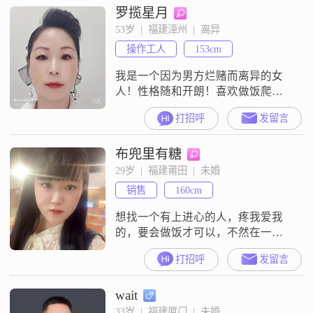
罗揽星月
心都希望被读懂，理解包容才能慰
藉心灵。
53岁  |  福建漳州  |  离异
操作工人
153cm
我是一个因为男方烂赌而离异的女
人！性格随和开朗！喜欢做饭爬山
旅游！做过的行业很多！曾经摆过
打招呼
发留言
地摊！开过服装实体店！卖过卤
菜！做过大锅饭！但是这年头做生
布兜里有糖
意太难了！也想过明年是否考虑要
不要做小地锅或者是做锅巴饭！做
29岁  |  福建莆田  |  未婚
点小生意混混日子算了！目前是在
销售
160cm
福建漳州打游击！如果有不嫌弃我
的人！我想告诉你，你就是我漫长
想找一个有上进心的人，疼我爱我
岁月里最温柔的牵挂，是
的，要会做饭才可以，不然在一起
可能受饿?
打招呼
发留言
wait
33岁  |  福建厦门  |  未婚