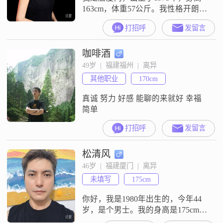
163cm，体重57公斤。我性格开朗，
喜欢笑，喜欢享受慢节奏的生活。
打招呼
发留言
我热爱户外活动，尤其喜欢爬山散
步，这让我能够放松心情，享受大
咖啡酒
自然的美好。在感情方面，我情绪
稳定，热爱生活，非常看重互相尊
49岁  |  福建福州  |  离异
重和理解。我认为浪漫的仪式感是
其他职业
170cm
维持关系的重要因素，能够让彼此
感受到特别的爱意。我希望能够找
真诚 努力 好感 能聊的来就好 幸福
到一个与
简单
打招呼
发留言
松清风
46岁  |  福建厦门  |  离异
未填写
175cm
你好，我是1980年出生的，今年44
岁，是个男士。我的身高是175cm，
目前在厦门工作。关于学历，我是