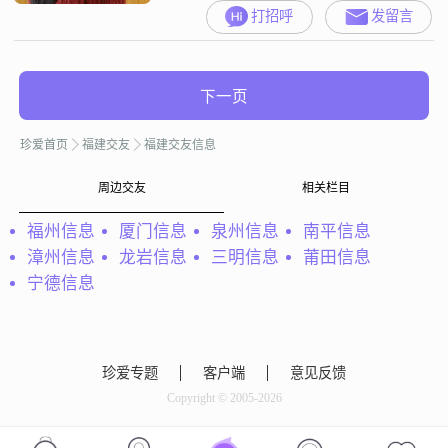
5000元之间，工作地点在莆田。我
打招呼
发留言
的学历是高中及以下。关于我的性
格和观念，我是一个细腻敏感的
人，家庭观念比较强，一直把家庭
放在优先的位置。我追求稳定安逸
下一页
的生活状态，同时也喜欢精致生
活，平时比较关注时尚穿搭。在感
珍爱首页
福建交友
福建交友信息
情里，我很注重安全感，也比较看
重浪漫
周边交友
相关栏目
福州信息
厦门信息
泉州信息
南平信息
漳州信息
龙岩信息
三明信息
莆田信息
宁德信息
珍爱专题
客户端
意见反馈
Copyright © 2005-2026