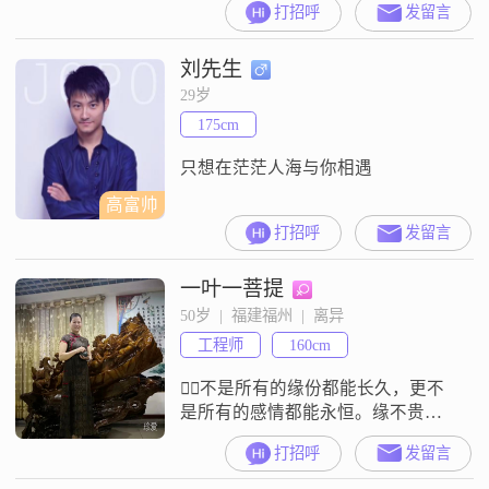
打招呼
发留言
高中及以下。我的月收入在5001元
到8000元这个区间。在性格和观念
刘先生
上，我是一个真诚可靠的人，平时
生活里比较勤俭节约，也比较注重
29岁
家庭。我觉得过日子要活在当下，
175cm
同时我也非常看重包容理解，希望
两个人相处的时候能互相体谅。对
只想在茫茫人海与你相遇
高富帅
打招呼
发留言
一叶一菩提
50岁  |  福建福州  |  离异
工程师
160cm
不是所有的缘份都能长久，更不
是所有的感情都能永恒。缘不贵
多，贵在风雨同行；情不论久，重
打招呼
发留言
在用心经营。人与人都渴望被认
同，以心沟通才能引起共鸣；心与