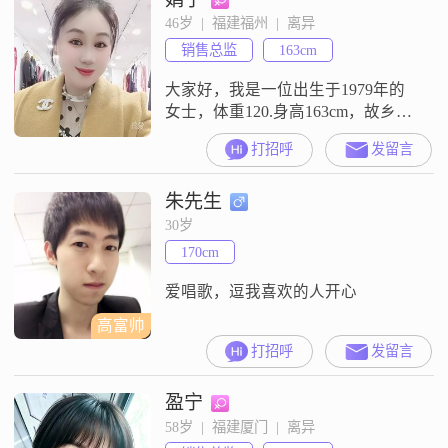
46岁  |  福建福州  |  离异
销售总监
163cm
大家好，我是一位出生于1979年的
女士，体重120.身高163cm，故乡江
西上饶，长期生活在美丽的福州。
打招呼
发留言
自营女装批发店，我的月收入在
12001到20000元之间，虽然学历是
朱先生
中专，但我一直保持着积极向上的
生活态度。我性格独立自信，乐观
30岁
积极，追求简单幸福的生活。平时
170cm
我喜欢跑步健身，这让我保持了良
好的身体状态和精神面貌。我还
爱唱歌，逗我喜欢的人开心
高富帅
打招呼
发留言
盈宁
58岁  |  福建厦门  |  离异