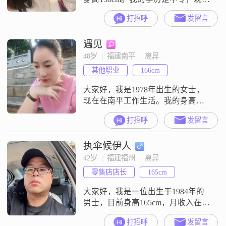
在宁德工作，月收入在3001到5000
打招呼
发留言
元之间。关于我的性格和观念，我
是一个追求简单幸福的人，对生活
遇见
没有太复杂的奢求，觉得平实安稳
就很满足。同时我也是一个富有同
48岁  |  福建南平  |  离异
理心的人，比较能理解他人的感
其他职业
166cm
受。在人生规划里，我把家庭优先
放在首位，认为家庭是重要的依
大家好，我是1978年出生的女士，
靠。我
现在在南平工作生活。我的身高是
129cm，学历是高中及以下。我的月
打招呼
发留言
收入在8001元到12000元之间。我是
一个温柔体贴的人，也很善解人
执伞候伊人
意。平时性格开朗爱笑，独立自
信，心态乐观积极。我心思细腻敏
42岁  |  福建福州  |  离异
感，但平时随和易相处。我热爱生
零售店店长
165cm
活，为人真诚可靠，平时也注重健
康管理。我在寻找一段真诚长久的
大家好，我是一位出生于1984年的
关系
男士，目前身高165cm，月收入在
20001到50000元之间。我在福州工
打招呼
发留言
作，拥有大专学历。在性格方面，