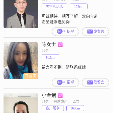
零售店店长
175cm
坦诚相待，相互了解，双向奔赴，
希望能够遇见你
打招呼
发留言
陈女士
31岁
162cm
留言看不到，请联系红娘
白富美
打招呼
发留言
小金猪
54岁  |  福建泉州  |  离异
客户服务
160cm