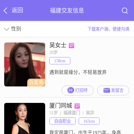
返回
福建交友信息
性别
下载客户端，便捷沟通
吴女士
28岁
158cm
遇到就是缘分，不轻易放弃
白富美
打招呼
发留言
厦门同城
51岁  |  福建厦门  |  离异
自由职业
163cm
我定居厦门，出生于1975年，身高