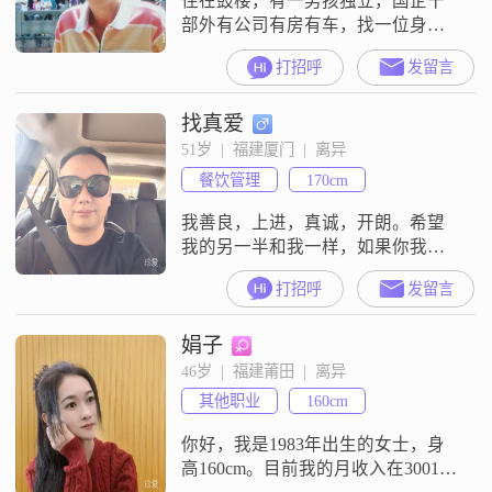
住在鼓楼，有一男孩独立，国企干
一段
部外有公司有房有车，找一位身高
1.63米以上年龄35—55岁，体重60公
打招呼
发留言
斤左右，高中文化女性为伴。本人
丧偶二年希望找到善良健康关心他
找真爱
人女性为终身伴侣。
51岁  |  福建厦门  |  离异
餐饮管理
170cm
我善良，上进，真诚，开朗。希望
我的另一半和我一样，如果你我三
观相同，就来一次轰轰烈烈的爱
打招呼
发留言
情。
娟子
46岁  |  福建莆田  |  离异
其他职业
160cm
你好，我是1983年出生的女士，身
高160cm。目前我的月收入在3001到