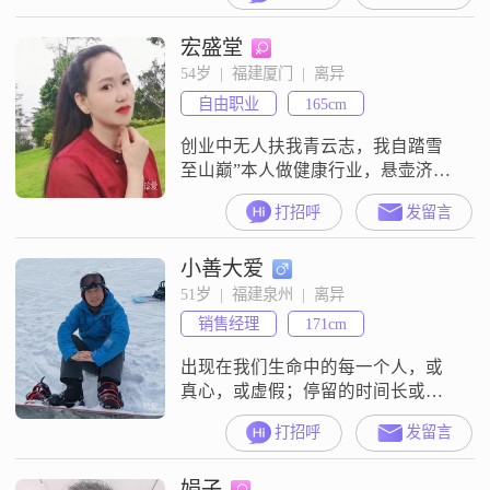
我自认为是一个稳重可靠的人，责
宏盛堂
任感强，对待事情总是非常认真。
我有很强的耐心和包容心，尤其在
54岁  |  福建厦门  |  离异
处理家庭问题时，我认为家庭是最
自由职业
165cm
重要的，会优先考虑家人的感受和
需求。我一直在努力追求事业上的
创业中无人扶我青云志，我自踏雪
成
至山巅”本人做健康行业，悬壶济世
世代相传中医养生专治腰椎间盘突
打招呼
发留言
出 颈椎 膝盖骨膜炎 半月板损伤疼痛
强直性脊柱炎 脑梗中风 半边不遂 痛
小善大爱
风，类风湿关节炎变形，跌打损
伤，旧伤复发，四肢麻木 各种关节
51岁  |  福建泉州  |  离异
疼痛，肠胃炎 胃疼 久咳不止 皮肤
销售经理
171cm
病，等等各种疑难杂症等，驾照
A1A2我不仅是一个
出现在我们生命中的每一个人，或
真心，或虚假；停留的时间长或者
短，都带给了我们不一样的感受，
打招呼
发留言
都能教会我们一些道理。
娟子