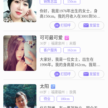
销售总监
150cm
你好，我是1976年出生的女士，身
高150cm。我的月收入在3001到5000
元这个区间，现在在厦门工作。我
打招呼
发留言
的学历是高中及以下。我是一个独
立自信的人，平时面对生活里的各
可可最可爱
种事情，我都愿意自己去处理，也
相信自己能处理好。我性格乐观积
30岁  |  福建泉州  |  未婚
极，遇到事情不会总往不好的方向
客户服务
162cm
想，更愿意看到事情好的一面。我
随和易相处，和身边的人相处的时
大家好，我是一位女士，出生在
候
1996年。我的身高是162cm。我现在
的工作地点在泉州，每个月的收入
打招呼
发留言
在5001元到8000元之间。我的学历
是高中及以下。我是一个善解人意
太阳
的人，平时比较乐观积极，平时也
是独立自信的，性格上属于温柔体
69岁  |  福建福州  |  丧偶
贴的类型。以上就是关于我的基本
待业
180cm
情况介绍，如果你觉得这些信息还
算符合你的预期，并且你也在寻找