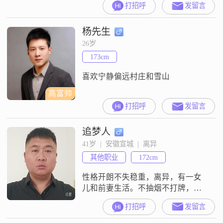
打招呼
发留言
以下，目前从事一份稳定的工作
##3002##虽然我的学历是高中及以
杨先生
下，但我一直保持着学习的热情，
不断提升自己##3002##我热爱美食
26岁
探店，喜欢尝试各种新鲜的美味佳
173cm
肴，也乐于分享我的美食心得
##3002##此外，我还是
喜欢宁静偏远村庄和雪山
高富帅
打招呼
发留言
追梦人
41岁  |  安徽宣城  |  离异
其他职业
172cm
性格开朗不失稳重，离异，有一女
儿和前妻生活。不抽烟不打牌，会
喝点小酒，但不酗酒。体型有些许
打招呼
发留言
胖，在意的勿扰，不找太强势的女
性，其他随缘。真诚寻找另一半，