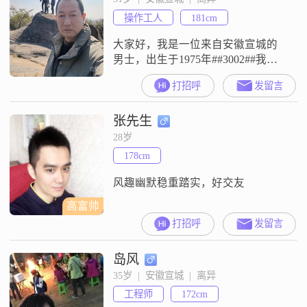
趣的语言逗人开心，同时也非常有
操作工人
181cm
耐心和包容心，能够真诚地对待每
一个人##3002
大家好，我是一位来自安徽宣城的
男士，出生于1975年##3002##我身
高181厘米，体重适中，有着健康的
打招呼
发留言
体魄##3002##我的月收入在8001到
12000元之间，能够保证稳定的生活
张先生
水平##3002##我性格稳重可靠，做
事踏实认真，不喜欢浮夸和虚假
28岁
##3002##在生活中，我非常有耐
178cm
心，善于包容他人的不足，这也让
我赢
风趣幽默稳重踏实，好交友
高富帅
打招呼
发留言
岛风
35岁  |  安徽宣城  |  离异
工程师
172cm