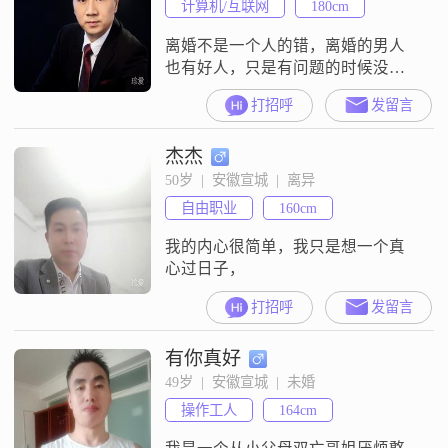
计算机/互联网
180cm
离婚不是一个人的错，离婚的男人
也有好人，只是有问题的时候没有
处理好，久之走到陌路，无法挽
打招呼
发留言
回！老天是公平的我会遇到你的！
杰杰
50岁  |  安徽宣城  |  离异
自由职业
160cm
我的内心很简单，我只是想一个真
心过日子，
打招呼
发留言
有你真好
49岁  |  安徽宣城  |  未婚
操作工人
164cm