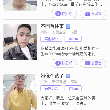
士，身高175cm，目前在宣城工作
##3002##我的月收入在12001到
打招呼
发留言
20000元之间，拥有大学本科学历
##3002##我性格稳重可靠，自信果
不回首往事
断，乐观积极，有很强的责任感和
成熟稳重的态度##3002##在生活
29岁  |  安徽宣城  |  未婚
中，我始终坚持真诚待人，与人交
其他职业
167cm
往时注重细节，希望能够与伴侣共
同成长，实现双
我希望能和你相识相知相爱相伴一
生##3002##给你一场难忘的婚礼
##3002##
打招呼
发留言
她像个孩子
51岁  |  安徽宣城  |  离异
销售总监
170cm
大家好，我是一位来自宣城的男
士，出生于1975年，身高
170cm##3002##我的月收入在3000元