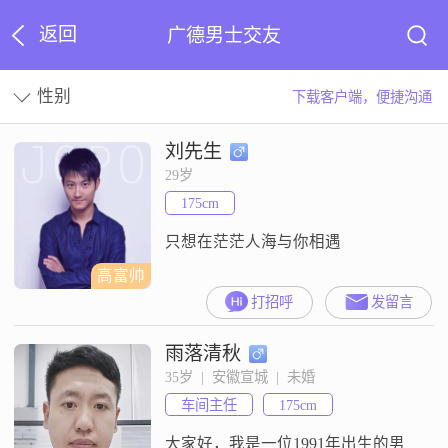
返回
广德男士交友
性别
下载客户端，便捷沟通
刘先生
29岁
175cm
只想在茫茫人海与你相遇
高富帅
打招呼
发留言
雨落清秋
35岁  |  安徽宣城  |  未婚
车间主任
175cm
大家好，我是一位1991年出生的男