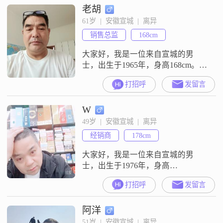
老胡
真心很贵不会逢人就给。
61岁  |  安徽宣城  |  离异
销售总监
168cm
大家好，我是一位来自宣城的男
士，出生于1965年，身高168cm。我
的月收入在5001到8000元之间，目
打招呼
发留言
前从事一份稳定的工作。虽然我的
学历是高中及以下，但我一直保持
W
着学习的热情，努力提升自己的能
力。在生活中，我性格稳重可靠，
49岁  |  安徽宣城  |  离异
成熟稳重，注重家庭和事业的平
经销商
178cm
衡。我勤俭节约，不会盲目追求物
质享受，更看重的是生活的质量和
大家好，我是一位来自宣城的男
幸福感
士，出生于1976年，身高
178cm##3002##我的月收入在8001到
打招呼
发留言
12000元之间，学历为高中及以下
##3002##我性格稳重可靠，责任感
阿洋
强，总是以乐观积极的态度面对生
活##3002##我热爱幽默，喜欢用风
51岁  |  安徽宣城  |  离异