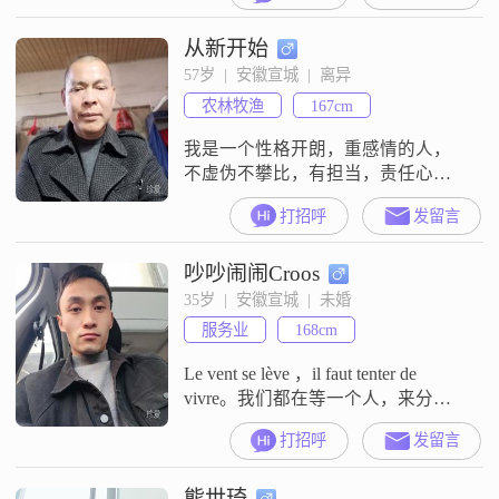
个女孩和我一样在等，只是我没有
从新开始
遇到她而已，保守的估计如果不出
变故我还有四五十年好活，怎么可
57岁  |  安徽宣城  |  离异
以将就，不管将来对象病了瘫了我
农林牧渔
167cm
都会一直陪她走到最后，福往者福
至，爱出者爱返，我认为女孩善良
我是一个性格开朗，重感情的人，
比什么都吸引人，期待
不虚伪不攀比，有担当，责任心特
强的一个人##3002##另外我还是一
打招呼
发留言
个非常孝顺的人
吵吵闹闹Croos
35岁  |  安徽宣城  |  未婚
服务业
168cm
Le vent se lève ，il faut tenter de
vivre。我们都在等一个人，来分享
我们的一生
打招呼
发留言
熊世琦