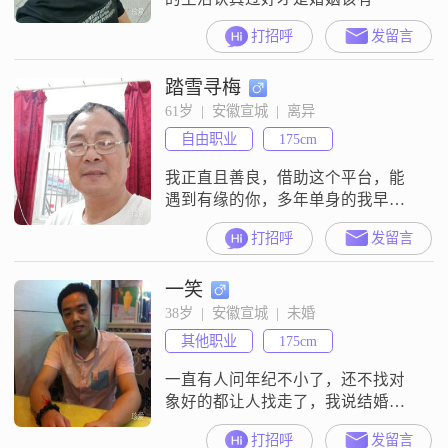
打招呼
发留言
踏雪寻梅
61岁  |  安徽宣城  |  离异
自由职业
175cm
我正直且善良，借助这个平台，能
遇到有缘的你，多年单身的我早已
养成内外一把手，这个年龄了没有
打招呼
发留言
太多花言巧语，多年的打拼心身疲
惫，不希望你有多优秀，但愿你诚
一笑
实善良，
38岁  |  安徽宣城  |  未婚
其他职业
175cm
一直有人问年纪不小了，还不找对
象好的都让人找走了，我说结婚早
的都是不好不坏的，留在最后的都
打招呼
发留言
是最好的或最坏的，我相信肯定有