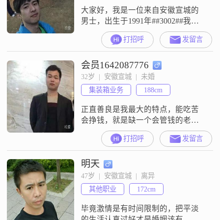
大家好，我是一位来自安徽宣城的
男士，出生于1991年##3002##我的
身高大约是172厘米，目前从事一份
打招呼
发留言
稳定的工作，月收入在5001到8000
元之间##3002##我拥有大专学历，
会员1642087776
在工作中我一直保持着认真负责的
态度##3002##性格方面，我自认为
32岁  |  安徽宣城  |  未婚
是一个稳重可靠的人，做事踏实，
集装箱业务
188cm
不轻易改变主意##3002##在生活
中，
正直善良是我最大的特点，能吃苦
会挣钱，就是缺一个会管钱的老
婆，期望找到那个跟我共度余生的
打招呼
发留言
你......
明天
47岁  |  安徽宣城  |  离异
其他职业
172cm
毕竟激情是有时间限制的，把平淡
的生活认真过好才是婚姻该有