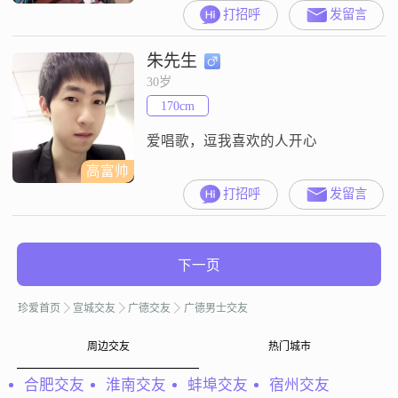
打招呼
发留言
朱先生
30岁
170cm
爱唱歌，逗我喜欢的人开心
高富帅
打招呼
发留言
下一页
珍爱首页
宣城交友
广德交友
广德男士交友
周边交友
热门城市
合肥交友
淮南交友
蚌埠交友
宿州交友