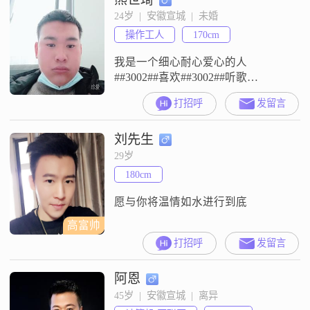
24岁  |  安徽宣城  |  未婚
操作工人
170cm
我是一个细心耐心爱心的人
##3002##喜欢##3002##听歌
##3002##唱歌##3002##钓鱼喜欢小
打招呼
发留言
动物##3002##
刘先生
29岁
180cm
愿与你将温情如水进行到底
高富帅
打招呼
发留言
阿恩
45岁  |  安徽宣城  |  离异