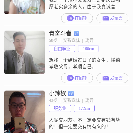
我是一个从小父母双亡哥姐厌烦憨
厚老实多余的人，由于我真诚善良
对社会经验不足被我喜欢的女人骗
打招呼
发留言
光了钱和感情。我想找个离婚的、
丧偶的、残疾的、不育的、带孩子
青奋斗者
的、不嫌弃我的、愿意和我在一起
生活的女人组建一个家。
50岁  |  安徽宣城  |  离异
自由职业
160cm
想找一个结婚过日子的女生，懂德
孝敬父母，孝顺自己，
打招呼
发留言
小辣椒
43岁  |  安徽宣城  |  离异
服务业
172cm
人呢交朋友。不一定要交有钱有势
的！但一定要交有情有义的！