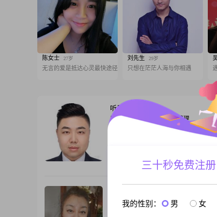
陈女士
刘先生
27岁
29岁
无言的爱是抵达心灵最快途径
只想在茫茫人海与你相遇
听风的歌
43岁
男, 天津, 180cm, 离异, 高级管理
经历过的挫折让现在的我内心得以平静，
一时刻让我遇到同样内心平静的你。在你
感到心安，感受温柔的你……
三十秒免费注册
跟T
李昕恬
48岁
女, 天津, 166cm, 离异, 主持人
我的性别：
男
女
余生，想和一个人把晚霞看腻在哈尔滨学