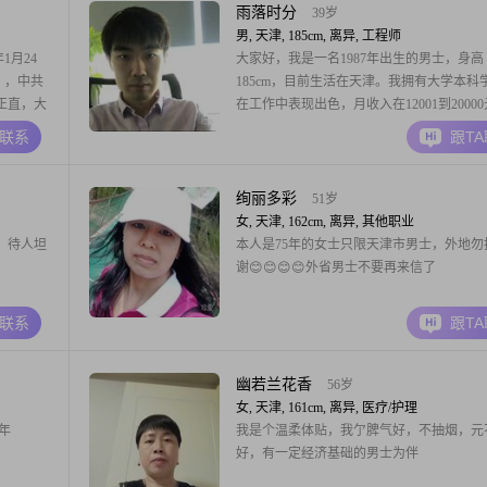
雨落时分
39岁
男, 天津, 185cm, 离异, 工程师
1月24
大家好，我是一名1987年出生的男士，身高
），中共
185cm，目前生活在天津。我拥有大学本科
正直，大
在工作中表现出色，月收入在12001到2000
作、跑
间。我性格稳重可靠，对待生活和工作都持
A联系
跟T
程师，擅
积极的态度。我相信，真诚是人与人之间交
编程和电
础，所以我始终以真诚待人，希望能够在交
区上海
立深厚的信任感。我热爱生活，喜欢在闲暇
绚丽多彩
51岁
新
女, 天津, 162cm, 离异, 其他职业
，待人坦
本人是75年的女士只限天津市男士，外地勿
谢😊😊😊😊外省男士不要再来信了
A联系
跟T
幽若兰花香
56岁
女, 天津, 161cm, 离异, 医疗/护理
年
我是个温柔体贴，我亇脾气好，不抽烟，元
好，有一定经济基础的男士为伴