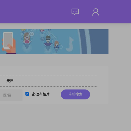
县
天津
必须有相片
重新搜索
区/县