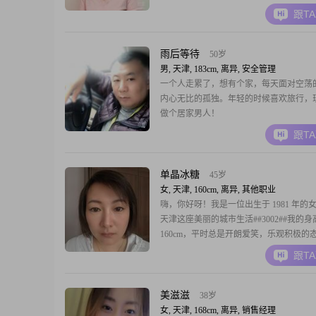
跟T
雨后等待
50岁
男, 天津, 183cm, 离异, 安全管理
一个人走累了，想有个家，每天面对空荡
内心无比的孤独。年轻的时候喜欢旅行，
做个居家男人！
跟T
单晶冰糖
45岁
女, 天津, 160cm, 离异, 其他职业
嗨，你好呀！我是一位出生于 1981 年的
天津这座美丽的城市生活##3002##我的
160cm，平时总是开朗爱笑，乐观积极的
能轻松面对生活中的各种情况##3002##
跟T
是个真诚可靠的人，与人相处时特别注重
心##3002##在收入方面，每月能有 3001 - 5
元，虽然不
美滋滋
38岁
女, 天津, 168cm, 离异, 销售经理