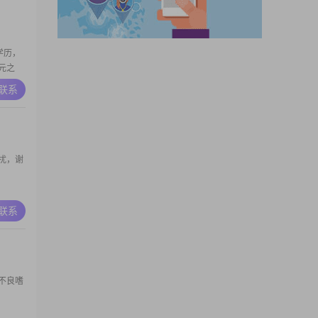
学历，
0元之
有乐观
A联系
往的基
往中建
时探索
扰，谢
A联系
不良嗜