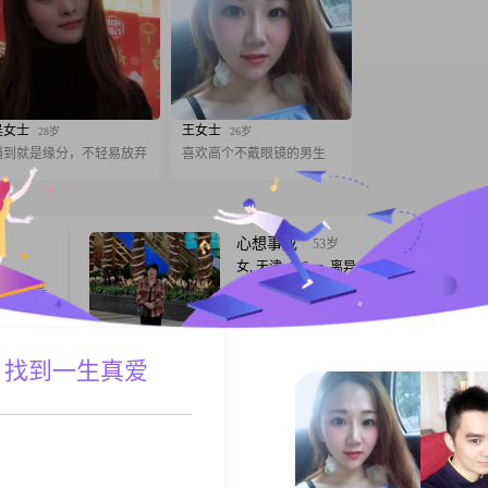
吴女士
王女士
28岁
26岁
遇到就是缘分，不轻易放弃
喜欢高个不戴眼镜的男生
心想事成
53岁
女, 天津, 166cm, 离异, 销售总监
也许在某
我今年52岁属牛，居住在天津我性格开朗、
身边我会
活，喜欢研究美食做饭，无不良嗜好。我想
爱生活，身体健康，顾家有责任感，家庭情
单，有退休金，年龄60岁左右。
 找到一生真爱
A联系
跟T
逝去的烟火
39岁
男, 天津, 181cm, 离异, 销售经理
会了对寒
我是一个比较随后的人 什么事情都不斤斤计