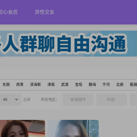
珍心会员
异性交友
东丽
西青
滨海新
津南
武清
宝坻
静海
宁河
北辰
蓟
45
之间
所在地区：
省/直辖市
市/区