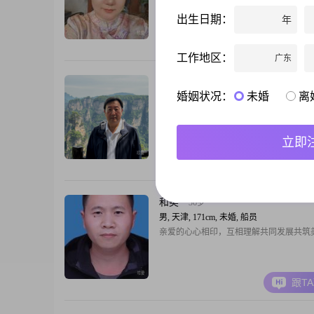
冷的坚韧，在天津沉淀了生活的从容##300
出生日期：
年
刻，我把自己安放在西双版纳的暖风里，
心而动的云##3002##48岁的我，依然相信
跟T
##2014####2014##不是年少时轰轰烈烈
工作地区：
广东
是黄昏时分，两个人并肩坐着，什么也不
轻，天很美，一切刚好##30
海内知己
59岁
婚姻状况：
未婚
离
男, 天津, 172cm, 离异, 总经理
我是一位泛舟商海的读书人，一位红尘炼
者##3002##外贸老兵，国学票友，见过
立即
人性，独立奋斗，身心健康##3002##淑
望你干净利落真诚善良##3002##人生伴
跟T
养，彼此成就##3002##
和美
36岁
男, 天津, 171cm, 未婚, 船员
亲爱的心心相印，互相理解共同发展共筑
跟T