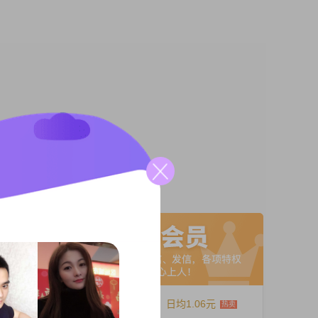
热爱生
找个热
况简
A联系
12个月
日均1.06元
较 希