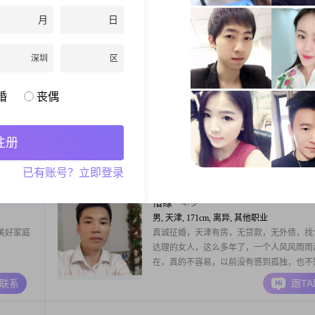
2##此
望那个她也是 希望以后的生活在一起互相
月
日
做一朵随
爱情
A联系
跟T
的那种，而
深圳
区
说，风很
耿直的大雄
38岁
婚
丧偶
男, 天津, 175cm, 未婚, 未填写
心的修行
大家好，我是1988年出生的男士，身高175c
世界，见过
前在天津工作，学历是大学本科，月收入在12
注册
女佳人，希
到20000元之间##3002##我的性格比较直接
侣，互相滋
是幽默风趣的，做事自信果断，同时也很有
A联系
跟T
已有账号？立即登录
感，为人成熟稳重##3002##在生活观念上
注重健康养生，空闲时间喜欢去登山徒步，
名汽车爱好者##3002#
惜缘
47岁
男, 天津, 171cm, 离异, 其他职业
美好家庭
真诚征婚，天津有房，无贷款，无外债，找
达理的女人，这么多年了，一个人风风雨雨
在，真的不容易，以前没有感到孤独，也不
么回事，孩子们都大了，感觉到孤独了，能
A联系
跟T
我的那个，什么时候才能到来，我等你很久