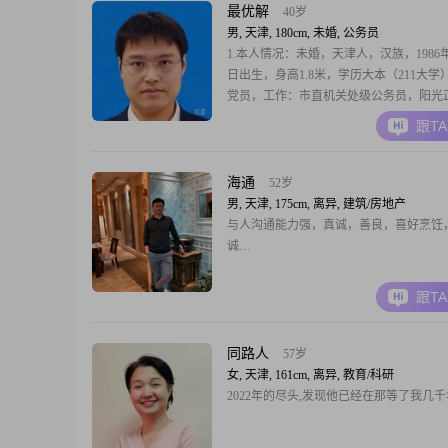
最优解
40岁
男, 天津, 180cm, 未婚, 公务员
1.本人情况：未婚，天津人，汉族，1986年
日出生，身高1.8米，学历大本（211大学
党员，工作：市直机关处级公务员，阳光
气稳重，爱好读书、军事、天文、电子制
跟T
步，当公务员以前是航天企业一名导弹工
长数学建模、数值分析和pde微分方程，
路理论基础比较扎实，独生子，婚房河西
海通
52岁
男, 天津, 175cm, 离异, 建筑/房地产
与人沟通能力强，真诚，善良，喜好烹饪
诚…
跟T
同路人
57岁
女, 天津, 161cm, 离异, 教育/科研
2022年的尽头,发现他已经在那等了我几千