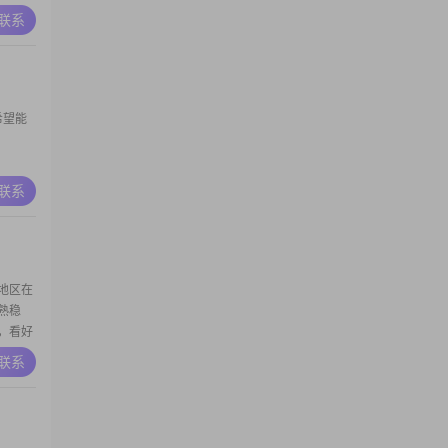
A联系
希望能
A联系
地区在
熟稳
，看好
打算，
A联系
往的女
点培
的心，