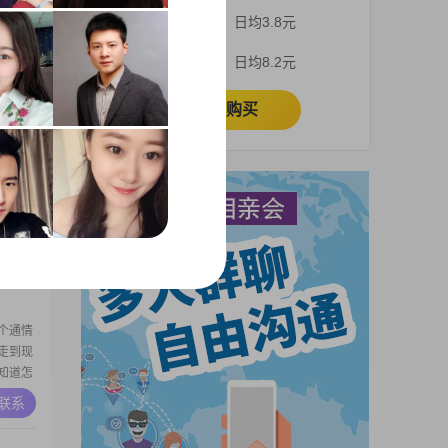
喜欢信任
3个月
日均3.8元
A联系
1个月
日均8.2元
立即购买
m，目
001
，平时
责任
A联系
，我比较
也是一
个通情
走到现
知道怎
够理解
A联系
了，