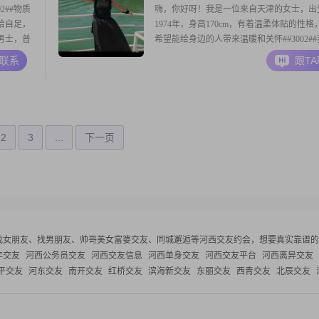
2##物质
嗨，你好呀！我是一位来自天津的女士，出
自给自足，
1974年，身高170cm，有着温柔体贴的性格
的男士，普
希望能给身边的人带来温暖和关怀##3002#
得尊重女
生活非常乐观积极，无论遇到什么困难，都
A联系
跟T
络资源打
颗平和的心去面对，相信事情总会变好的##30
懂的，说明
我的收入状况还不错，每月在5001到8000
能够保证自己的生活需求，并
2
3
...
下一页
找女朋友、找男朋友、帅哥美女富婆交友、同城邂逅等
河西交友约会，想要真实靠谱的
年交友
河西公务员交友
河西交友信息
河西单身交友
河西交友平台
河西离异交友
平交友
河东交友
南开交友
红桥交友
滨海新交友
东丽交友
西青交友
北辰交友