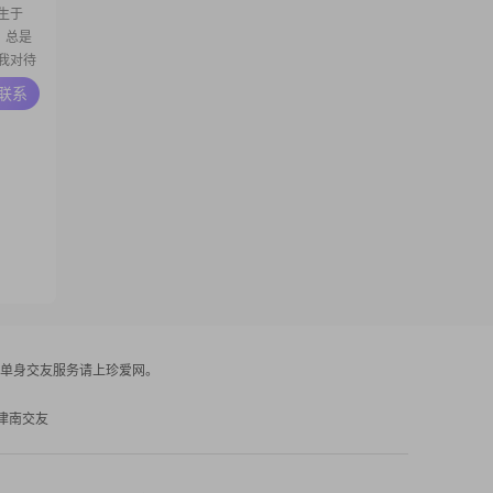
生于
，总是
#我对待
能以一
A联系
02##
元之间，
单身交友服务请上珍爱网。
津南交友