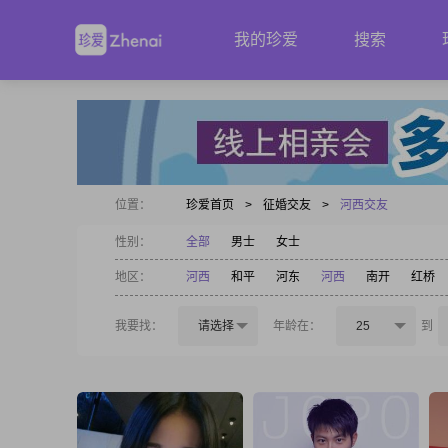
我的珍爱
搜索
位置：
珍爱首页
>
征婚交友
>
河西交友
性别：
全部
男士
女士
地区：
河西
和平
河东
河西
南开
红桥
我要找：
请选择
年龄在：
25
到