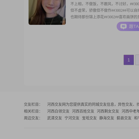
不上相，不做饭，不跟风，不讨好，##300
但不虚荣，骄傲但不做作##3002##可以
也期待那份锦上添花##3002##喜欢画饼
信男士，以及要求多付出少的男士，不懂
跟T
性的男士，就不要浪费宝贵的手指以及网
招呼了～我写的很清楚了##3002##看不
层次不同；不认可的，是三
1
交友栏目：
河西交友网
为您提供真实的同城交友信息，异性交友、
相关栏目：
河西白领交友
河西百姓交友
河西剩女交友
河西中老
周边交友：
武清交友
宁河交友
宝坻交友
静海交友
蓟县交友
和