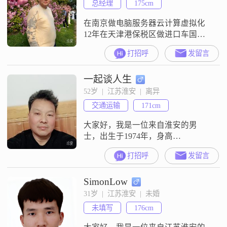
总经理
175cm
在南京做电脑服务器云计算虚拟化
12年在天津港保税区做进口车国际
贸易8年当过网络营销企业培训老师
打招呼
发留言
##3001##懂电商直播##3002##
一起谈人生
52岁  |  江苏淮安  |  离异
交通运输
171cm
大家好，我是一位来自淮安的男
士，出生于1974年，身高
171cm##3002##我在淮安有着稳定的
打招呼
发留言
工作，月收入在20001到50000元之
间##3002##虽然我的学历是高中及
SimonLow
以下，但我一直以实际行动来证明
自己的能力和价值##3002##我是一
31岁  |  江苏淮安  |  未婚
个责任感很强的人，无论是在工作
未填写
176cm
还是生活中，我都会尽自己最大的
努力去完成任务和