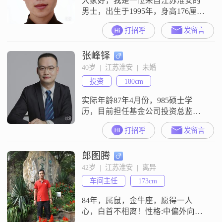
大家好，我是一位来自江苏淮安的
男士，出生于1995年，身高176厘米
##3002##目前，我的月收入在12001
打招呼
发留言
到20000元之间，拥有硕士学位
##3002##在生活中，我性格稳重可
张峰铎
靠，总是给人一种踏实的感觉
##3002##朋友们常常说我幽默风
40岁  |  江苏淮安  |  未婚
趣，喜欢用轻松的方式与人交流，
投资
180cm
这让我在社交场合中总能活跃气氛
##3002##
实际年龄87年4月份，985硕士学
历，目前担任基金公司投资总监，
平时偶尔需要出差。期待找到一位
打招呼
发留言
合适的另一半共度一生。
郎图腾
42岁  |  江苏淮安  |  离异
车间主任
173cm
84年，属鼠，金牛座，愿得一人
心，白首不相离！性格:中偏外向，