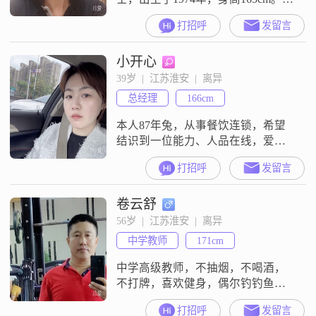
的月收入在12001到20000元之间，
打招呼
发留言
虽然学历是高中及以下，但我一直
保持着乐观积极的生活态度。我相
小开心
信，生活中的美好不仅仅是物质的
堆砌，更重要的是心灵的充实和身
39岁  |  江苏淮安  |  离异
体的健康。我热爱生活，注重健康
总经理
166cm
管理，喜欢通过瑜伽和跑步来保持
身材和心灵的双重健康。时尚穿搭
本人87年兔，从事餐饮连锁，希望
也
结识到一位能力、人品在线，爱学
习、有一定事业基础的男士，身高
打招呼
发留言
不低于175，最好是比我大4-5岁。外
地不考虑，谢谢。
卷云舒
56岁  |  江苏淮安  |  离异
中学教师
171cm
中学高级教师，不抽烟，不喝酒，
不打牌，喜欢健身，偶尔钓钓鱼。
小女编内工作，月薪两万余，在南
打招呼
发留言
京有房已成家，她两人都研究生。