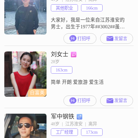
生活中，我总是以开朗爱笑的态度
其他职业
166cm
去面对一切，这种乐观积极的
大家好，我是一位来自江苏淮安的
男士，出生于1977年##3002##虽然
我的身高只有166cm，但我相信，身
打招呼
发留言
高并不是衡量一个人的全部标准
##3002##我月收入在12001到20000
刘女士
元之间，通过自己的辛勤劳动为生
活奋斗##3002##我学历不高，只有
28岁
高中及以下，但我始终坚信，学历
163cm
并不代表能力，更不代表一个人的
品质##
简单 开朗 爱旅游 爱生活
白富美
打招呼
发留言
军中钢铁
48岁  |  江苏淮安  |  离异
工厂经理
173cm