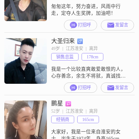
匆匆这年，努力奋进，风雨中行
走，定夺人生奖牌，加油吧！
打招呼
发留言
大圣归来
49岁  |  江苏淮安  |  离异
销售总监
178cm
我是一个比较直爽敢爱敢恨的人，
心存善念，余生不将就，真诚找另
一半，骗子绕道。
打招呼
发留言
鹏星
52岁  |  江苏淮安  |  离异
经销商
165cm
大家好，我是一位来自淮安的女
士，出生于1974年，身高165cm。我