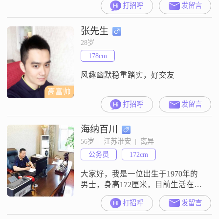
打招呼
发留言
要孩子。人生无法重新来过，落子
无悔，不念过往，过日子，度余
张先生
生。希望能认识到有思想、有格
局、有温度的你。
28岁
178cm
风趣幽默稳重踏实，好交友
高富帅
打招呼
发留言
海纳百川
56岁  |  江苏淮安  |  离异
公务员
172cm
大家好，我是一位出生于1970年的
男士，身高172厘米，目前生活在美
丽的淮安市。我拥有大学本科学
打招呼
发留言
历，在体制内工作，公务员，月收
入在12001到20000元之间。想要寻