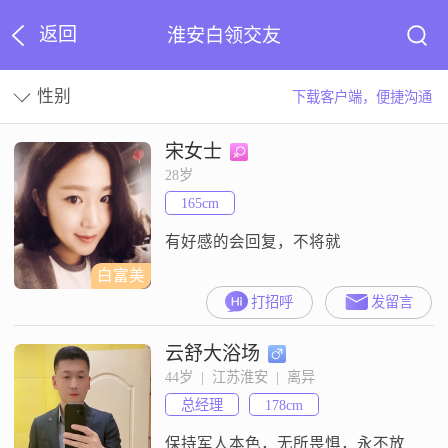
返回
淮安白领交友
性别
下载客户端，便捷沟通
宋女士
28岁
165cm
有好感的会回复，不将就
白富美
打招呼
发留言
云舒大浴场
44岁  |  江苏淮安  |  离异
总经理
178cm
保持军人本色，无所畏惧，永不放