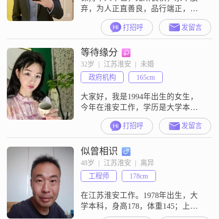
弃，为人正直善良，品行端正，勤
奋努力，性格温和一表人才。
打招呼
发留言
等待缘分
32岁  |  江苏淮安  |  未婚
政府机构
165cm
大家好，我是1994年出生的女生，
今年在淮安工作，学历是大学本科
##3002##我的身高是165cm，目前的
打招呼
发留言
月收入在12001到20000元之间只能
接受89年##2014##99年男性，最好
似曾相识
是体制内的##3002##在淮安工作的
##3002##超过淮安的勿扰##3002##
48岁  |  江苏淮安  |  离异
关于我的性格，开朗，也比较善解
工程师
178cm
人意##3002
在江苏淮安工作。1978年出生，大
学本科，身高178，体重145；上段
婚姻没要孩子，未来也基本不打算