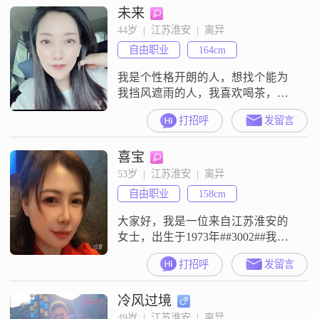
未来
找一个温柔善良体贴三观一致的女
性共度余生。
44岁  |  江苏淮安  |  离异
自由职业
164cm
我是个性格开朗的人，想找个能为
我挡风遮雨的人，我喜欢喝茶，旅
游，唱歌，听歌！前半生不懂什么
打招呼
发留言
是爱情，后半生希望遇到爱情
喜宝
53岁  |  江苏淮安  |  离异
自由职业
158cm
大家好，我是一位来自江苏淮安的
女士，出生于1973年##3002##我身
高158厘米，拥有大专学历##3002##
打招呼
发留言
在工作方面，我的月收入在12001到
20000元之间##3002##说到性格，我
冷风过境
自认为自己是一个温柔体贴
##3001##善解人意的人##3002##在
49岁  |  江苏淮安  |  离异