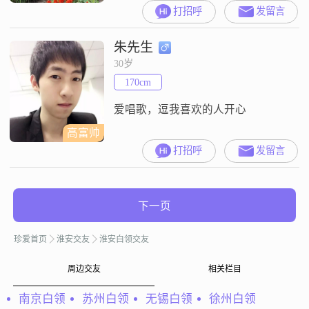
自信，厚德方圆,厚德载物。 对另一
打招呼
发留言
半的要求：美丽善良，温柔体贴，
通达大度，勤劳持家，上得了厅
朱先生
堂，下得了厨房。家庭和婚姻的经
营需要双向奔赴，理解，包容，支
30岁
持，付出，相信幸福生活是努力奋
170cm
斗出来的！
爱唱歌，逗我喜欢的人开心
高富帅
打招呼
发留言
下一页
珍爱首页
淮安交友
淮安白领交友
周边交友
相关栏目
南京白领
苏州白领
无锡白领
徐州白领