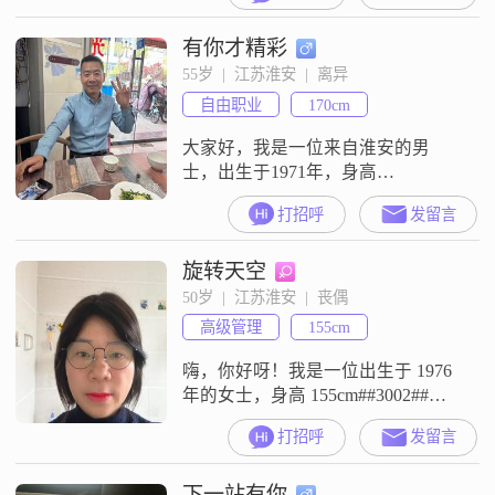
我没有任何其他负担，欲觅性格温
有你才精彩
和，通情达理，善于沟通佳人携手
共度余生，八零左右尤佳。
55岁  |  江苏淮安  |  离异
自由职业
170cm
大家好，我是一位来自淮安的男
士，出生于1971年，身高
170cm##3002##我的月收入在12001
打招呼
发留言
到20000元之间，虽然学历是高中及
以下，但我一直保持着学习和进步
旋转天空
的态度##3002##在生活中，我性格
稳重可靠，总是以一种幽默风趣的
50岁  |  江苏淮安  |  丧偶
方式与人交流，这让我的朋友们都
高级管理
155cm
很喜欢和我相处##3002##我对待事
物非常耐心和包容
嗨，你好呀！我是一位出生于 1976
年的女士，身高 155cm##3002##我
在淮安工作，收入嘛，在 20001 元
打招呼
发留言
到 50000 元之间##3002##学历是大
学本科##3002##我觉得自己是个挺
下一站有你
乐观积极的人，生活里总是能看到