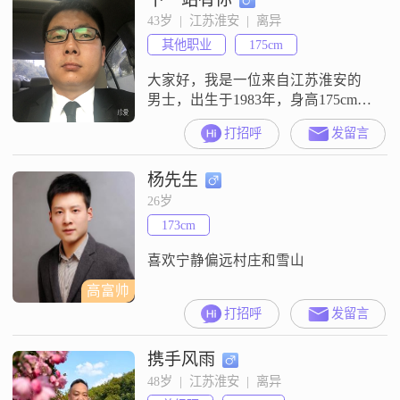
事情好的一面##3002##我不追求那
43岁  |  江苏淮安  |  离异
些特别复杂的东西，就想简单地幸
其他职业
175cm
福生活##3002
大家好，我是一位来自江苏淮安的
男士，出生于1983年，身高175cm。
我在当地有着稳定的工作，月收入
打招呼
发留言
在12001到20000元之间。虽然我的
学历是大专，但我一直保持着学习
杨先生
的热情，不断提升自己。性格方
面，我自认为是一个乐观积极的
26岁
人，面对生活中的困难和挑战，总
173cm
能以平和的心态去解决。同时，我
也非常重视家庭，认为家庭是生活
喜欢宁静偏远村庄和雪山
的重
高富帅
打招呼
发留言
携手风雨
48岁  |  江苏淮安  |  离异