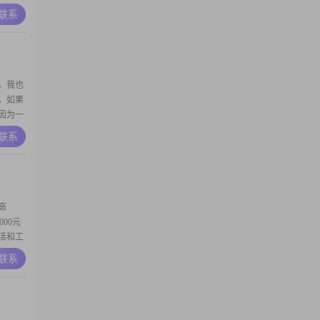
才有甜
A联系
伴侣，
灵犀一
陪你走
。我也
，如果
因为一
A联系
高
000元
生活和工
常注重事
A联系
目标和
旅行，探