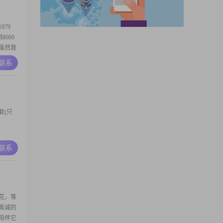
，虚情
79
8000
#虽然我
值不仅
A联系
02##
对待每
复(只
A联系
花，等
真诚的
陪伴它