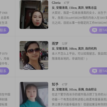
剧，在
的，不知道这算不算欺骗？大家都是成年人
Gloria
47岁
假意的都能看出
女, 安徽淮南, 150cm, 离异, 销售总监
968
大家好，我是一位来自淮南的女士，出生于19
贴，总是希
年，身高150cm##3002##我的月收入在5001到
#在生活
元之间，目前从事一份稳定的工作##3002#
天，享受
的学历是高中及以下，但我相信一个人的价
A联系
跟T
历是中专，
仅取决于学历，更在于个人的品质和能力##30
，不断学
我性格随和，容易相处，总是以真诚的态度
一个人##3002
雨梦
52岁
女, 安徽淮南, 168cm, 离异, 政府机构
970
本人不怎么上平台，可以给我留言。我会回
作，月收
限淮南本地的，非诚勿扰！)
历是中专，
己的能力
A联系
跟T
可靠的
处理问
包容心也
知予
47岁
女, 安徽淮南, 161cm, 丧偶, 自由职业
前在中国
在这个繁华而冰冷的城市我点燃了生命的火
有特别填
待着一个有责任感有进取心刚柔有度善良而
部标准
男士携手共度幸福余生！但是如果没有你的