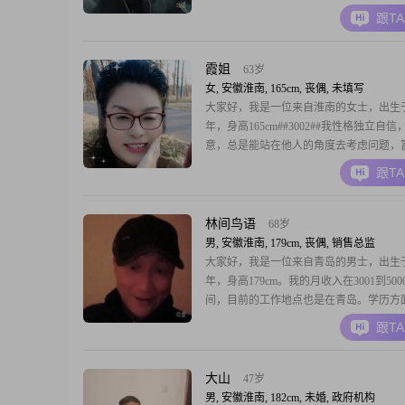
##3002##我拥有中专的学历，在我的职
跟T
我一直保持着稳重可靠的工作态度，勤俭
活方式，以及对事业成功的不懈追求##300
信，一个人的价值在于他的品格和能
霞姐
63岁
女, 安徽淮南, 165cm, 丧偶, 未填写
大家好，我是一位来自淮南的女士，出生于1
年，身高165cm##3002##我性格独立自
意，总是能站在他人的角度去考虑问题，
心##3002##在生活中，我真诚可靠，与
跟T
以诚相待##3002##我的收入状况比较普
3000元以下，但我并不因此而感到自卑或
##3002##我相信，
林间鸟语
68岁
男, 安徽淮南, 179cm, 丧偶, 销售总监
大家好，我是一位来自青岛的男士，出生于1
年，身高179cm。我的月收入在3001到500
间，目前的工作地点也是在青岛。学历方
有中专文凭。在性格上，我自认为是一个
跟T
的人，做事自信果断，有很强的责任感。
我始终保持乐观积极的态度，对待事物耐
我认为自己成熟稳重，与人相处随和易相
大山
47岁
男, 安徽淮南, 182cm, 未婚, 政府机构