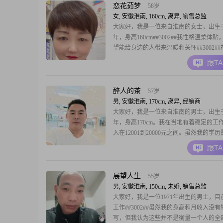
欢的事情。我有很多爱好，比如看电影追
恋花茹梦
58岁
女, 安徽淮南, 160cm, 离异, 销售总监
大家好，我是一位来自淮南的女士，出生于1
年，身高160cm##3002##我性格温柔体
望能给身边的人带来温暖和关怀##3002#
中，我保持着乐观积极的态度，热爱每一
跟T
生活中的每一个小确幸##3002##我的学
虽然不是很高，但我一直在努力提升自己
习新知识，以更好地适应这个快
醉人的茶
57岁
男, 安徽淮南, 170cm, 离异, 经销商
大家好，我是一位来自淮南的男士，出生于1
年，身高170cm。我在当地有着稳定的工
入在12001到20000元之间。虽然我的学
但我一直保持着学习的热情，努力提升自
跟T
和素养。性格方面，我自认为是一个稳重
人，做事自信果断，善于理性分析和冷静
题。在生活中，我非常有耐心，对他人的
展望人生
55岁
男, 安徽淮南, 150cm, 未婚, 销售总监
大家好，我是一位1971年出生的男士，目
工作##3002##虽然我的身高和月收入没
写，但我认为这些并不是衡量一个人的全