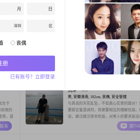
温和，身
年，身高160cm##3002##我拥有大专学历
月
日
都不如内
普通企业工作，月收入大概在3001到5000
信息，谢
##3002##我性格开朗，总是爱笑，我觉得
A联系
跟T
该充满阳光##3002##我是一个独立自信的
深圳
区
自己处理生活中的各种问题，但我也非常享
人朋友在一起的时光#
下一站的幸福
50岁
婚
丧偶
女, 安徽淮南, 156cm, 离异, 自由职业
生活简单平
嗨，你好呀！我是一位出生于 1976 年的女
意
身高 156cm，目前生活在淮南这座美丽的
注册
，以真心换
的学历是中专，已退休，月收入在 3000 元
朝夕
我这个人没什么特别突出的优点，就是比较
A联系
跟T
已有账号？立即登录
电影和追剧，在闲暇时光，沉浸在精彩的剧
对我来说是一种不错的放松方式。我觉得两
处，真诚沟通很重要，只有真心实意地交流
沉浮
56岁
男, 安徽淮南, 182cm, 丧偶, 安全管理
出生于
与其说的天花乱坠，不如真心实意的面对！
目前我的
要甜言蜜语调剂，但更要相互的理解包容。
朗爱笑，是
说，嫁汉嫁汉穿衣吃饭，对男人的要求高没
，我特别
但同时你是否有与之相配的条件？老话说的
A联系
跟T
得这样能
门当户对也重要！女人化妆没问题，也不反
多自己喜
化妆，浓妆淡抹总相宜，但不能又是化妆又