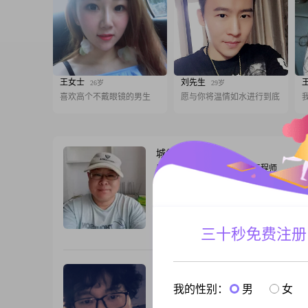
王女士
刘先生
26岁
29岁
喜欢高个不戴眼镜的男生
愿与你将温情如水进行到底
城堡之外
52岁
男, 安徽淮南, 171cm, 离异, 工程师
忙忙人海，相遇就是缘分！能够相识，就
相待##3002##希望我们能够用心交流！
三十秒免费注册
跟T
雨潇
50岁
男, 安徽淮南, 170cm, 离异, 政府机构
我的性别：
男
女
76年，男，离异，大专，事业单位，一女