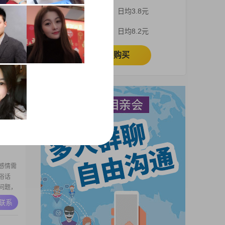
，在一家
3个月
日均3.8元
元之间
生活就应
A联系
1个月
日均8.2元
人，能够
受和家
立即购买
士。我
城市。我
以下。
喜欢看
A联系
情里，
个人相
感情需
俗话
问题，
好啊，
A联系
对女人
是美颜