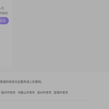
入在
虽然我的
##我性
A联系
庭还是
助
靠谱的单身交友服务请上珍爱网。
亳州中老年
马鞍山中老年
池州中老年
宣城中老年