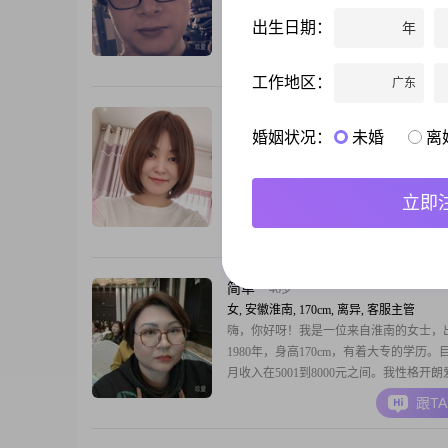
业！无应酬，无圈子健身，宅家做菜性情
出生日期：
年
体强壮，偶尔抽烟，滴酒不沾所有的外在
在灵魂的契合长久不是会员，因此看不到
跟T
谢
工作地区：
广东
忱月
50岁
婚姻状况：
未婚
离
女, 安徽淮南, 167cm, 离异, 广告客户经理
性格温和内敛，待人真诚实在##3002##
淡，向往踏实安稳的感情，不喜欢虚情假
立即
##3002##希望在这里遇见三观相合的人
真心，慢慢相处，用心相守，共度往后的
跟T
##3002##
简单
46岁
女, 安徽淮南, 170cm, 离异, 客服主管
嗨，你好呀！我是一位来自淮南的女士，
1980年，身高170cm，有着大专的学历。
月收入在5001到8000元之间。我性格开
个特别随和的人，很容易相处。在生活中
跟T
注重健康管理，经常会去跑步健身，我觉
让自己的身体状态更好，也有精力去做更