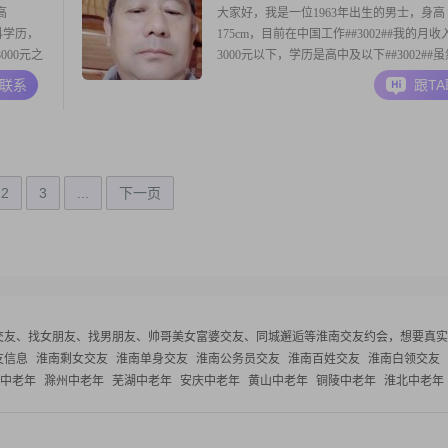
高
大家好，我是一位1963年出生的男士，身高
科学历，
175cm，目前在中国工作##3002##我的月收
000元之
3000元以下，学历是高中及以下##3002##
好的方向
经济条件一般，但我有一颗真诚的心##3002
A联系
跟T
，不容易
格随和，容易相处，责任感强，无论是对家
习惯。我
朋友，我都会尽自己最大的努力去照顾和帮
待工作还
##3002##在生活中，我非常
2
3
...
下一页
交友、找女朋友、找男朋友、帅哥美女富婆交友、同城邂逅等
淮南交友约会，想要真实
友信息
淮南剩女交友
淮南单身交友
淮南公务员交友
淮南百姓交友
淮南白领交友
中老年
滁州中老年
芜湖中老年
安庆中老年
黄山中老年
铜陵中老年
淮北中老年