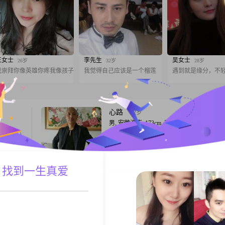
王女士
李先生
吴女士
26岁
32岁
28岁
我崇拜你像英雄你疼我像孩子
我觉得自己应该是一个榴莲
遇到就是缘分，不
心路
52岁
男, 安徽淮南, 173cm, 离异, 安全管理
需要真心
大家好，我是一位来自淮南的男士，出生于19
年，身高173cm。我的月收入在5001到8000
间，学历是高中及以下。我性格稳重可靠，
谈，非常重视家庭。在生活中，我注重家庭
 找到一生真爱
A联系
跟T
值，认为家庭的和谐和幸福是最重要的。我
时间和精力去经营和维护家庭关系，与家人
好时光。我对待感情认真负责，希望找到一
shanny
52岁
相
女, 安徽淮南, 160cm, 离异, 销售主管
大学毕
大家好，我是一位来自淮南的女士，出生于19