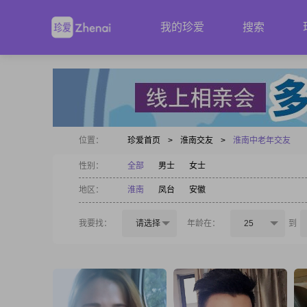
我的珍爱
搜索
位置：
珍爱首页
>
淮南交友
>
淮南中老年交友
性别：
全部
男士
女士
地区：
淮南
凤台
安徽
我要找：
请选择
年龄在：
25
到