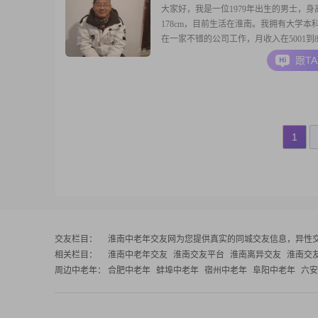
大家好，我是一位1979年出生的男士，身
178cm，目前生活在淮南。我拥有大学本
在一家不错的公司工作，月收入在5001到8
间。我性格乐观积极，总是相信事情会朝
跟T
发展。在生活中，我是一个耐心包容的人
与人计较，能够理解和接受不同的观点和
认为稳重可靠是很重要的品质，无论是对
是
1
交友栏目：
淮南中老年交友网
为您提供真实的同城交友信息，异性
相关栏目：
淮南中老年交友
淮南交友平台
淮南离异交友
淮南交
周边中老年：
合肥中老年
蚌埠中老年
宿州中老年
阜阳中老年
六安