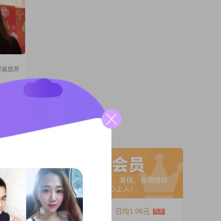
轻易放弃
74
元之
外向健
的价
A联系
愿意花
共度美
个能够
12个月
日均1.06元
74