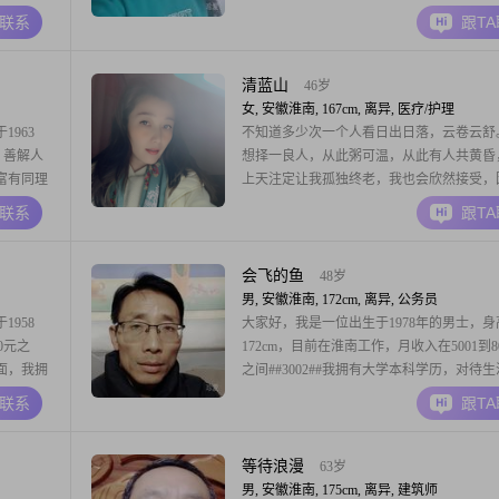
业生涯中，
将对我毫无意义，只要星星就会闪耀，有你
A联系
跟T
节约的生
蜜的味道！希望你是我想要找的生活和灵魂
2##我相
快乐地依偎在一起！身无彩凤双飞翼，心有
点通！相逢太短等不及茶凉，你若驻足，我
清蓝山
46岁
完风霜！非诚
女, 安徽淮南, 167cm, 离异, 医疗/护理
963
不知道多少次一个人看日出日落，云卷云舒
信，善解人
想择一良人，从此粥可温，从此有人共黄昏
富有同理
上天注定让我孤独终老，我也会欣然接受，
人相处总是
切都是最好的安排，余生好好爱自己足矣。
A联系
跟T
通，每月在
者不安
会飞的鱼
48岁
男, 安徽淮南, 172cm, 离异, 公务员
958
大家好，我是一位出生于1978年的男士，身
0元之
172cm，目前在淮南工作，月收入在5001到8
面，我拥
之间##3002##我拥有大学本科学历，对待
稳重可靠
作都秉持着真诚可靠的态度##3002##我非
A联系
跟T
生活中，
业的成功，喜欢规划未来，有着明确的职业
心包容。
发展方向##3002##业余时间，我喜欢外出
处，真诚
索不同的风土人情，丰
等待浪漫
63岁
男, 安徽淮南, 175cm, 离异, 建筑师