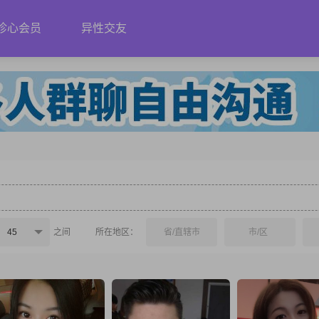
珍心会员
异性交友
45
之间
所在地区：
省/直辖市
市/区