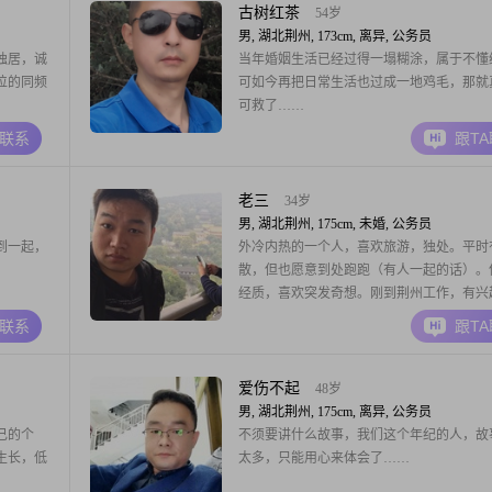
古树红茶
54岁
男, 湖北荆州, 173cm, 离异, 公务员
独居，诚
当年婚姻生活已经过得一塌糊涂，属于不懂
位的同频
可如今再把日常生活也过成一地鸡毛，那就
可救了……
A联系
跟T
老三
34岁
男, 湖北荆州, 175cm, 未婚, 公务员
到一起，
外冷内热的一个人，喜欢旅游，独处。平时
散，但也愿意到处跑跑（有人一起的话）。
经质，喜欢突发奇想。刚到荆州工作，有兴
以多认识一下。
A联系
跟T
爱伤不起
48岁
男, 湖北荆州, 175cm, 离异, 公务员
己的个
不须要讲什么故事，我们这个年纪的人，故
生长，低
太多，只能用心来体会了……