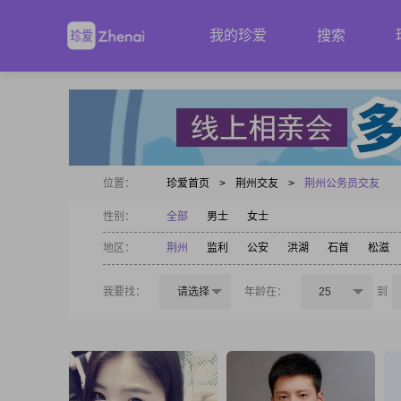
我的珍爱
搜索
位置：
珍爱首页
>
荆州交友
>
荆州公务员交友
性别：
全部
男士
女士
地区：
荆州
监利
公安
洪湖
石首
松滋
我要找：
请选择
年龄在：
25
到