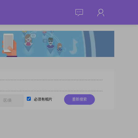
必须有相片
重新搜索
区/县