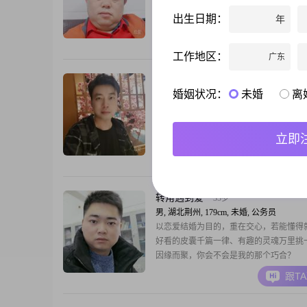
福，向后一步是孤独。
出生日期：
年
跟T
工作地区：
广东
开开心心
44岁
婚姻状况：
未婚
离
男, 湖北荆州, 178cm, 未婚, 公务员
真心交友，本人单身未婚。期待找到另一
立即
跟T
转角遇到爱
35岁
男, 湖北荆州, 179cm, 未婚, 公务员
以恋爱结婚为目的，重在交心，若能懂得
好看的皮囊千篇一律、有趣的灵魂万里挑
因缘而聚，你会不会是我的那个巧合？
跟T