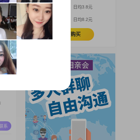
之间。我
3个月
日均3.8元
三观
手共进
A联系
1个月
日均8.2元
待与您
立即购买
较自
赌。行
书长跑
儿已经
A联系
负担。
眼前的
贤惠善
章
A联系