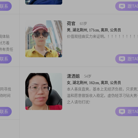
A联系
跟T
荷官
63岁
男, 湖北荆州, 171cm, 离异, 公务员
我体贴
价值观扭曲实力来证明。！！！！！！！！
对方着
熟有责任
A联系
跟T
潇洒姐
54岁
女, 湖北荆州, 162cm, 离异, 公务员
如同寻找
本人善良直爽，基本上无经济负担，只求男
待时间
温和愿意做饭收入稳定。虚伪轻浮刁钻大男
之人请勿打扰!
A联系
跟T