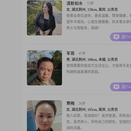
清新如水
73岁
女, 湖北荆州, 158cm, 离异, 公务员
我事业单位退休，善良温暖，筒单健康，
望年令相当，心理生理健康，机关事业单
男士与我联系，谢谢！
跟T
军哥
47岁
男, 湖北荆州, 168cm, 未婚, 公务员
爱情需要你我双方互谅互让，才能牵手走
构建和谐美满的家园。
跟T
寒梅
56岁
女, 湖北荆州, 165cm, 离异, 公务员
做人如草，低调就好！虽然普通，却有自
性，虽然渺小，却有自己的颜色，坚强的
调的活着。