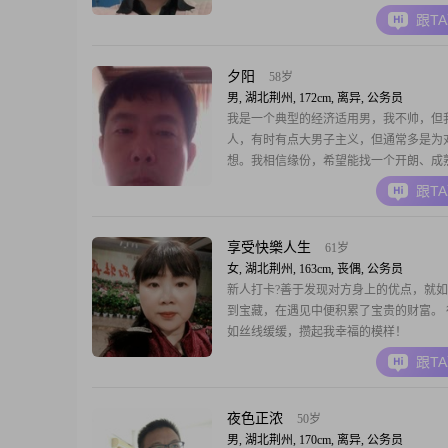
跟T
夕阳
58岁
男, 湖北荆州, 172cm, 离异, 公务员
我是一个典型的经济适用男，我不帅，但
人，有时有点大男子主义，但通常多是为
想。我相信缘份，希望能找一个开朗、成
心的女士。
跟T
享受快樂人生
61岁
女, 湖北荆州, 163cm, 丧偶, 公务员
新人打卡?善于发现对方身上的优点，就
到宝藏，在遇见中便积累了宝贵的财富。 
如丝线缓缓，攒起我幸福的模样！
跟T
夜色正浓
50岁
男, 湖北荆州, 170cm, 离异, 公务员