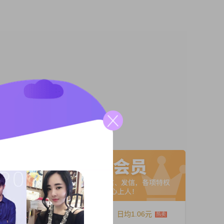
000元
作都秉
信果
A联系
生活中
成熟稳
虑问
12个月
日均1.06元
70