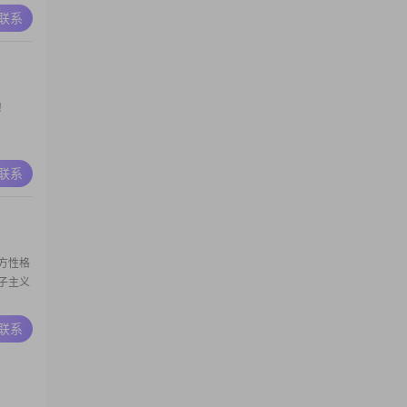
A联系
！
A联系
方性格
子主义
A联系