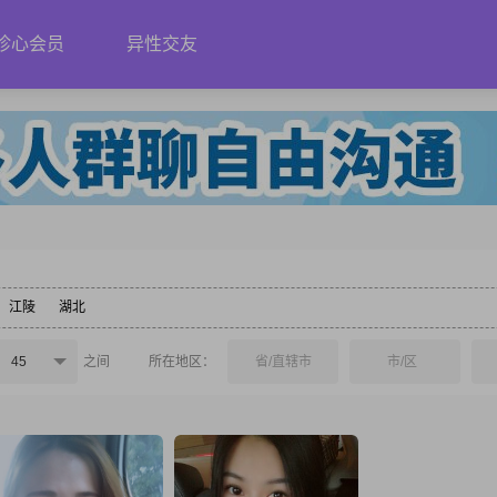
珍心会员
异性交友
江陵
湖北
45
之间
所在地区：
省/直辖市
市/区