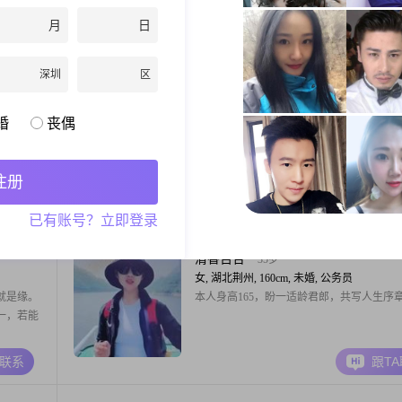
年，身高168cm。月收入在5001到8000元
月
日
性格独立自信，热爱生我希望能够找到一位
正，家庭成员简单，想走能一起去旅游，携
A联系
跟T
的伴侣，共同经营一个温馨和谐的家庭。期
深圳
区
相识，共同开启美好的未来。
风影
70岁
婚
丧偶
男, 湖北荆州, 177cm, 离异, 公务员
半。
本人受过良好的高等教育。公务员退休。比
律，有良好的生活和饮食习惯，不烟不酒不
注册
万里路读万卷书是本人的初心，现在喜欢读
健身和书法。有房有车，财务独立。有一女
A联系
跟T
已有账号？立即登录
独立多年，双亲高堂已驾鹤西去！没有任何
喜欢绿色极简的生活方式。为生活不仅只有
苟且，还有诗和远方。希望我的另一半温柔
清香百合
35岁
良。上得厅堂下
女, 湖北荆州, 160cm, 未婚, 公务员
就是缘。
本人身高165，盼一适龄君郎，共写人生序
一，若能
A联系
跟T