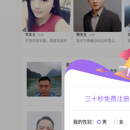
华女士
杨先生
25岁
26岁
不用你多完美，我喜欢就好
喜欢宁静偏远村庄和雪山
麦田
32岁
男, 湖北荆州, 175cm, 离异, 公务员
嗨，我是1994年出生的男生，身高175cm
荆州工作生活##3002##学历是大学本科
8001到12000元之间##3002##性格方面
说我责任感强，做事有担当##3002##平
三十秒免费注册
跟T
易相处，也挺有耐心，比较包容，待人真
##3002##我觉得两个人相处，真诚相待
是最基本的
杨建军
47岁
男, 湖北荆州, 165cm, 离异, 公务员
我的性别：
男
女
问世间情为何物？只教人生死相许。向前