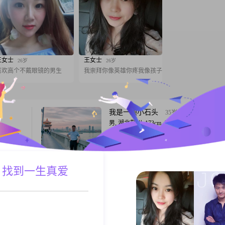
王女士
王女士
26岁
26岁
喜欢高个不戴眼镜的男生
我崇拜你像英雄你疼我像孩子
我是一颗小石头
35岁
男, 湖北荆州, 173cm, 未婚, 公务员
，现在在
大家好，我是一位1991年出生的男士，身高
，月收入在
173cm，目前在武汉工作，月收入在5001到8
，大家平时
之间。我拥有大学本科学历，对待生活和工
时为人随和
持着认真负责的态度。我性格稳重可靠，自
 找到一生真爱
A联系
跟T
诚可靠
断，乐观积极，总是以一颗平和的心去面对
和信任至上
的各种挑战。我善于与人相处，随和易处，
重，真诚待人，总是能够站在他人的角度考
屿岸
56岁
题。我
女, 湖北荆州, 168cm, 离异, 公务员
一步是幸
大家好，我是一位来自荆州的女士，出生于19