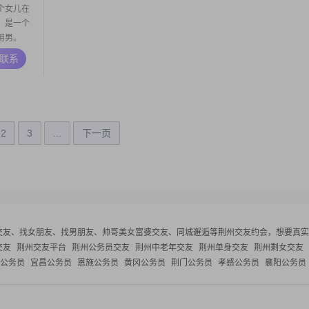
个女儿在
，是一个
用男。
A联系
2
3
...
下一页
交友、找女朋友、找男朋友、帅哥美女富婆交友、同城邂逅等
荆州交友约会，想要真实
交友
荆州交友平台
荆州公务员交友
荆州中老年交友
荆州单身交友
荆州剩女交友
公务员
宜昌公务员
恩施公务员
黄冈公务员
荆门公务员
孝感公务员
襄阳公务员