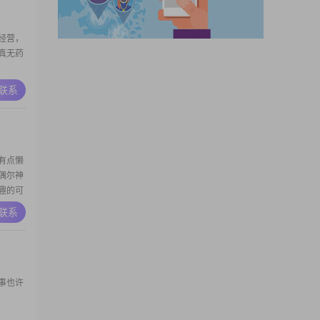
经营，
真无药
A联系
有点懒
偶尔神
趣的可
A联系
事也许