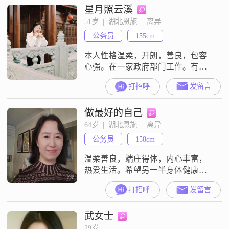
星月照云溪
51岁  |  湖北恩施  |  离异
公务员
155cm
本人性格温柔，开朗，善良，包容
心强。在一家政府部门工作。有一
个女儿，大学毕业。没有负担，父
打招呼
发留言
母去世多年，本人大学毕业。择偶
标准，男方年纪在55岁之内，身高1
做最好的自己
米7以上，大学以上学历，性格好，
身体健康，人品好，善良 情绪稳
64岁  |  湖北恩施  |  离异
定，有担当 有责任心，不自私，没
公务员
158cm
有负担，经济条件好 对方最好是女
孩，丧偶。，真心陪伴我走过后半
温柔善良，端庄得体，内心丰富，
生的男士。
热爱生活。希望另一半身体健康，
包容理解，尊重伴侣，性格平和，
打招呼
发留言
有格调，有担当，能好好说话。
武女士
29岁