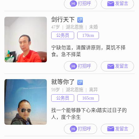
打招呼
发留言
的爱！（最佳是属狗，羊，虎）
剑行天下
47岁  |  湖北恩施  |  未婚
公务员
170cm
宁缺勿滥，清醒讲原则，莫饥不择
食。急不择菜
打招呼
发留言
就等你了
59岁  |  湖北恩施  |  离异
公务员
165cm
找一个能够静下心来t踏实过日子的
人，度个余生
打招呼
发留言