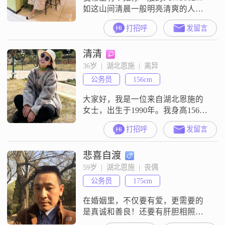
如这山间清晨一般明亮清爽的人，
如奔赴古城道路上阳光一般的人，
打招呼
发留言
温暖而不炙热，覆盖我所有肌肤
##3002##由起点到夜晚，由山野到
清清
书房，一切问题的答案都很简单
##3002##我希望有个如你一般的
36岁  |  湖北恩施  |  离异
人，贯彻未来，数遍生命的公路牌
公务员
156cm
##3002##
大家好，我是一位来自湖北恩施的
女士，出生于1990年。我身高156厘
米，月收入在5001到8000元之间，
打招呼
发留言
拥有大专学历。在生活中，我一直
秉持着真诚可靠的原则，认为互相
悲喜自渡
尊重是建立良好关系的基础。我特
别注重安全感，希望与伴侣能够建
59岁  |  湖北恩施  |  丧偶
立一个稳定而温馨的家庭。我性格
公务员
175cm
随和，容易相处，喜欢与人交流。
在健康管理方面，我有一定的意
在婚姻里，不仅要有爱，更需要的
识，平
是真诚和善良！还要有肝胆相照的
义气！不离不弃的默契和刻骨铭心