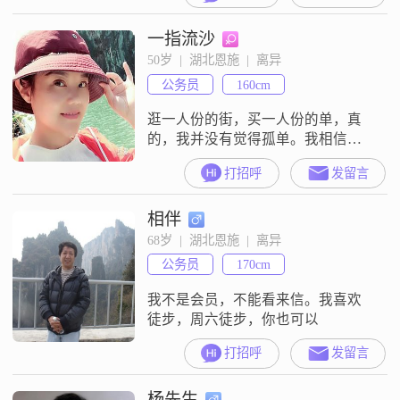
啦啦。
一指流沙
50岁  |  湖北恩施  |  离异
公务员
160cm
逛一人份的街，买一人份的单，真
的，我并没有觉得孤单。我相信，
你正在与我相遇的路上，马不停
打招呼
发留言
蹄。我不怕孤独，不怕爱情的失
当，不怕每一个节日里成双成对的
相伴
身影，因为我相信在这个世界的某
一个角落，一定有那样一个宁静的
68岁  |  湖北恩施  |  离异
人，值得我如此纯粹的等待。我愿
公务员
170cm
用一杯水的单纯，面对一辈子的复
杂，然后做最好的自己，只为了与
我不是会员，不能看来信。我喜欢
你相遇……
徒步，周六徒步，你也可以
打招呼
发留言
杨先生