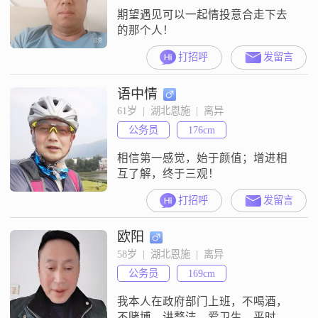
期望遇见可以一起情投意合走下去
的那个人！
打招呼
发留言
语中情
61岁  |  湖北恩施  |  离异
公务员
176cm
相信第一感觉，始于颜值；增进相
互了解，终于三观！
打招呼
发留言
欧阳
58岁  |  湖北恩施  |  离异
公务员
169cm
我本人在政府部门上班，不喝酒，
不赌博，讲整洁，爱卫生，平时也