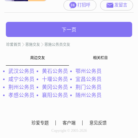
打招呼
发留言
下一页
珍爱首页
恩施交友
恩施公务员交友
周边交友
相关栏目
武汉公务员
黄石公务员
鄂州公务员
咸宁公务员
十堰公务员
宜昌公务员
荆州公务员
黄冈公务员
荆门公务员
孝感公务员
襄阳公务员
随州公务员
珍爱专题
客户端
意见反馈
Copyright © 2005-2026