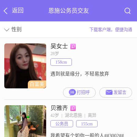
返回
恩施公务员交友
性别
下载客户端，便捷沟通
吴女士
28岁
158cm
遇到就是缘分，不轻易放弃
白富美
打招呼
发留言
贝雅齐
42岁  |  湖北恩施  |  离异
公务员
155cm
我希望有个如你一般的人##3002##