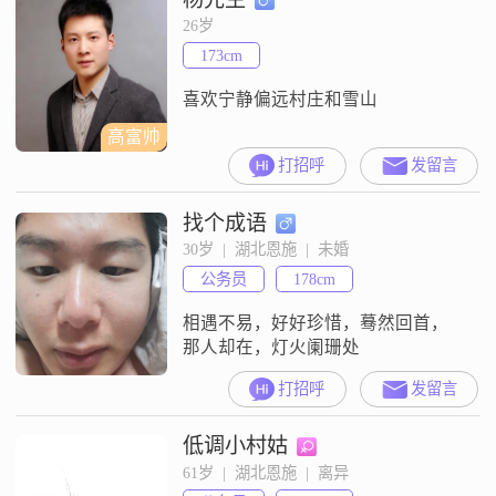
26岁
173cm
喜欢宁静偏远村庄和雪山
高富帅
打招呼
发留言
找个成语
30岁  |  湖北恩施  |  未婚
公务员
178cm
相遇不易，好好珍惜，蓦然回首，
那人却在，灯火阑珊处
打招呼
发留言
低调小村姑
61岁  |  湖北恩施  |  离异