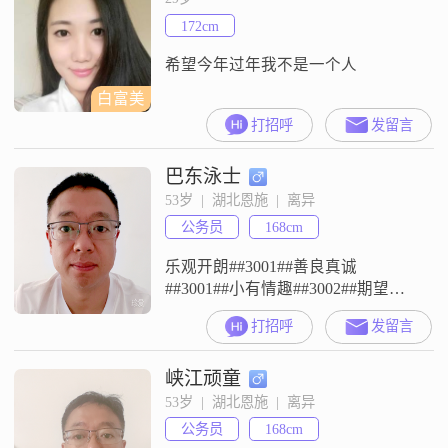
172cm
希望今年过年我不是一个人
白富美
打招呼
发留言
巴东泳士
53岁  |  湖北恩施  |  离异
公务员
168cm
乐观开朗##3001##善良真诚
##3001##小有情趣##3002##期望遇
见情投意合的人在巴东一起开启更
打招呼
发留言
健康积极的生活##3002##
峡江顽童
53岁  |  湖北恩施  |  离异
公务员
168cm