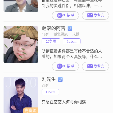
拒绝过度物质女，希望后半生找寻
到我的灵魂伴侣，相濡以沫，平淡
生活
打招呼
发留言
翻滚的阿吉
41岁  |  湖北恩施  |  未婚
公务员
165cm
所谓征婚条件都是写给不合适的人
看的，如果两个人真投缘，什么条
件都是假的。
打招呼
发留言
刘先生
29岁
175cm
只想在茫茫人海与你相遇
高富帅