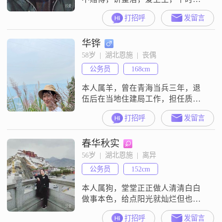
喜欢做做家务##3002##同时我也希
打招呼
发留言
望找一个有稳定收入，.爱整洁，爱
卫生，温柔体贴，感情不要太复
华铧
杂，有生活品质的40岁一50岁女士
度过余生##3002##
58岁  |  湖北恩施  |  丧偶
公务员
168cm
本人属羊，曾在青海当兵三年，退
伍后在当地住建局工作，担任质安
监督。性格比较随和，爱好运动，
打招呼
发留言
旅游，一女儿在外地工作已成家，
希望遇到一个对方的优点正是我喜
春华秋实
欢的，而我的优点正是你欣赏的
她，(属牛狗除外)，共度余生！
56岁  |  湖北恩施  |  离异
公务员
152cm
本人属狗，堂堂正正做人清清白白
做事本色，给点阳光就灿烂但也不
是没心没肺，都说喜欢生爱意，没
打招呼
发留言
人喜欢我那俺就先好好地爱自己啦