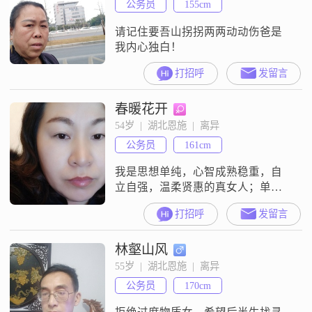
公务员
155cm
请记住要吾山拐拐两两动动伤爸是
我内心独白！
打招呼
发留言
春暖花开
54岁  |  湖北恩施  |  离异
公务员
161cm
我是思想单纯，心智成熟稳重，自
立自强，温柔贤惠的真女人；单身
几年来，宁缺毋滥，为的只是想找
打招呼
发留言
到那位人品好，身高169以上，有担
当且胸怀宽广，爱我一辈子的那个
林壑山风
男人。到了这个时间节点，希望的
那个你能出现，如果有缘你是，可
55岁  |  湖北恩施  |  离异
以联系我，非诚勿扰！
公务员
170cm