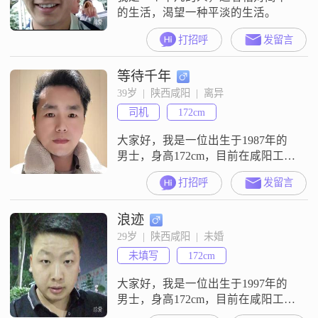
的生活，渴望一种平淡的生活。
打招呼
发留言
等待千年
39岁  |  陕西咸阳  |  离异
司机
172cm
大家好，我是一位出生于1987年的
男士，身高172cm，目前在咸阳工作
##3002##我的月收入在5001到8000
打招呼
发留言
元之间，学历为高中及以下
##3002##我性格稳重可靠，责任感
浪迹
强，能够很好地平衡工作与生活
##3002##在生活中，我始终坚持真
29岁  |  陕西咸阳  |  未婚
诚待人，情绪稳定，注重细水长流
未填写
172cm
的关系##3002##我认为，家庭和事
业同样重
大家好，我是一位出生于1997年的
男士，身高172cm，目前在咸阳工作
##3002##我的月收入在8001到12000