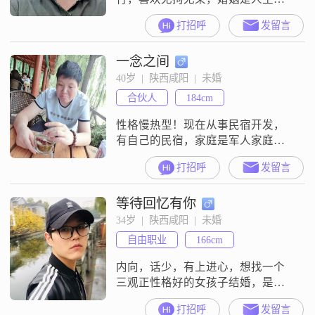
归宿，无论你以前如何，归宿总是
打招呼
发留言
要有的，人生没有归宿，就如同去
酒店吃饭，厨师没放调味料。
一念之间
40岁  |  陕西咸阳  |  未婚
合伙人
184cm
性格慢热型！现在从事民宿开发，
有自己的民宿，家庭是军人家庭！
以前做过古玩，字画，珠宝方面的
打招呼
发留言
工作！想找一个踏实愿意好好过日
子的姑娘，不要求你学历有多高，
等待回忆有你
不要求家庭有多好，但是，一定要
懂礼貌，爱护家人，尊敬长辈！喝
34岁  |  陕西咸阳  |  未婚
酒可以，记得回家！
自由职业
166cm
内向，话少，有上进心，想找一个
三观正性格好的女孩子结婚，是你
吗？联系我吧！感谢
打招呼
发留言