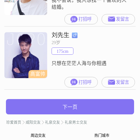
我不会说，我只想找一个喜欢的人
结婚。
打招呼
发留言
刘先生
29岁
175cm
只想在茫茫人海与你相遇
高富帅
打招呼
发留言
下一页
珍爱首页
咸阳交友
礼泉交友
礼泉男士交友
周边交友
热门城市