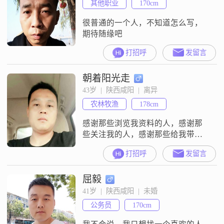
其他职业
170cm
很普通的一个人，不知道怎么写，
期待随缘吧
打招呼
发留言
朝着阳光走
43岁  |  陕西咸阳  |  离异
农林牧渔
178cm
感谢那些浏览我资料的人，感谢那
些关注我的人，感谢那些给我带来
感情期望的人……
打招呼
发留言
屈毅
41岁  |  陕西咸阳  |  未婚
公务员
170cm