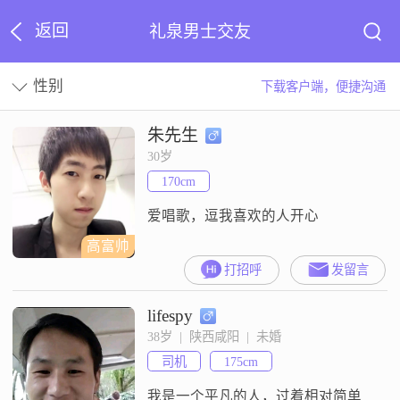
返回
礼泉男士交友
性别
下载客户端，便捷沟通
朱先生
30岁
170cm
爱唱歌，逗我喜欢的人开心
高富帅
打招呼
发留言
lifespy
38岁  |  陕西咸阳  |  未婚
司机
175cm
我是一个平凡的人，过着相对简单