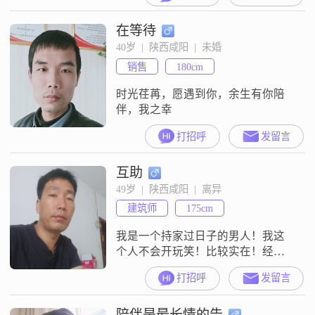
在等待
40岁  |  陕西咸阳  |  未婚
销售
180cm
时光荏苒，愿遇到你，余生有你陪
伴，我之幸
打招呼
发留言
互助
49岁  |  陕西咸阳  |  离异
建筑师
175cm
我是一个持家过日子的男人！我这
个人不会开玩笑！比较实在！经常
在全省包装修工程！为主！有过一
打招呼
发留言
段失败伤感的婚姻！我不要求对方
有多好的条件！只要有真心想找一
陪伴是最长情的告
个过日子的男人，选我没错！我不