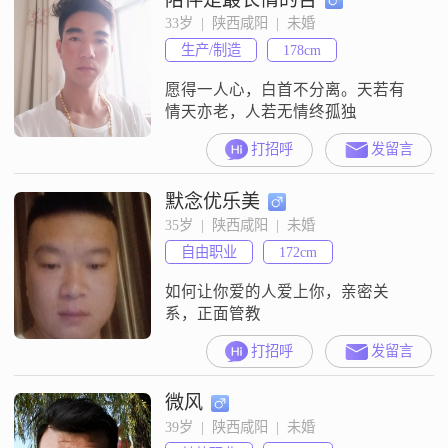
会让我心爱的女人受一点点委屈！
33岁  |  陕西咸阳  |  未婚
要求对方要外向一点！我朋友多！
生产/制造
178cm
经常在外面吃饭！希望理解！我是
一顾家的男人！对方有一个女孩可
愿得一人心，白首不分离。天若有
以！有没有愿意在我身
情天亦老，人若无情终孤独
打招呼
发留言
默念优乐美
35岁  |  陕西咸阳  |  未婚
自由职业
172cm
如何让你爱的人爱上你，亲密关
系，正面管教
打招呼
发留言
微风
39岁  |  陕西咸阳  |  未婚