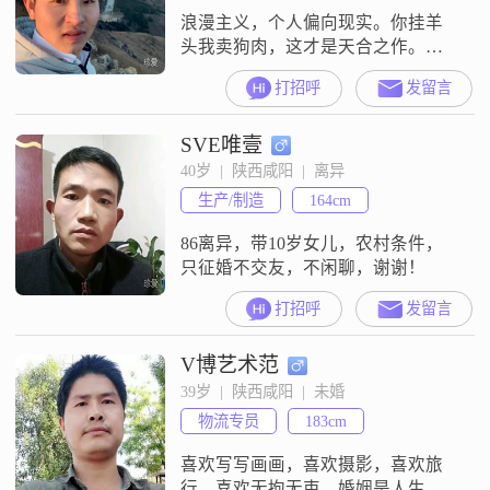
浪漫主义，个人偏向现实。你挂羊
头我卖狗肉，这才是天合之作。双
向奔赴才是美好的开始
打招呼
发留言
SVE唯壹
40岁  |  陕西咸阳  |  离异
生产/制造
164cm
86离异，带10岁女儿，农村条件，
只征婚不交友，不闲聊，谢谢！
打招呼
发留言
V博艺术范
39岁  |  陕西咸阳  |  未婚
物流专员
183cm
喜欢写写画画，喜欢摄影，喜欢旅
行，喜欢无拘无束，婚姻是人生的