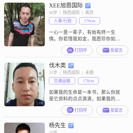
XEE旭恩国际
40岁  |  陕西咸阳  |  离异
人事/行政
176cm
一心一意一辈子，有始有终一生
情。你若惜我如金，我愿珍你如
命；你若爱我入骨，我愿陪你入
打招呼
发留言
土。
伐木类
31岁  |  陕西咸阳  |  未婚
交通运输
170cm
如果我的生命是一本书，那么你就
是它资料的点点滴滴，如果我的生
命是一湖春水，那么你就是其中的
打招呼
发留言
阵阵涟漪，没有错，你就是我的一
切##3002##
杨先生
26岁