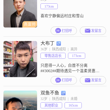
173cm
喜欢宁静偏远村庄和雪山
高富帅
打招呼
发留言
大布丁
36岁  |  陕西咸阳  |  离异
零售店店长
173cm
只愿得一人心，白首不分离
##3002##期待遇见一个温柔贤惠顾
家的你
打招呼
发留言
双鱼不鱼
32岁  |  陕西咸阳  |  未婚
其他职业
165cm