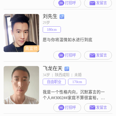
打招呼
发留言
元之间，拥有大学本科学历
##3002##在性格方面，我自认为是
刘先生
一个稳重可靠的人，做事不喜欢拖
泥带水，总是希望能给身边的人带
29岁
来确定性和安全感##3002##同时，
180cm
我也挺幽默风趣的，喜欢在生活中
找点乐子，让
愿与你将温情如水进行到底
高富帅
打招呼
发留言
飞龙在天
34岁  |  陕西咸阳  |  未婚
自由职业
170cm
我是一个性格内向，沉默寡言的一
个人##3002##家庭不算很富裕，也
不算穷##3002##想找一个踏实过日
打招呼
发留言
子的对象##3002##走完余生的路
##3002##