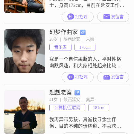
士，身高172cm，目前在延安工作。
我的月收入在3001到5000元之间，
打招呼
发留言
学历是高中及以下。我性格幽默风
趣，成熟稳重，非常重视家庭，真
幻梦作曲家
诚可靠，追求事业成功。在生活
中，我随和易相处，责任感强，乐
20岁  |  陕西延安  |  未婚
观积极，耐心包容。我热爱烹饪，
音乐家
178cm
尤其喜欢做菜。每当有时间，我都
会在家中尝试各种菜式，享受烹饪
我是一个自信果断的人，平时性格
带来
幽默风趣，和大家相处起来比较轻
松##3002##我对待感情和生活都真
打招呼
发留言
诚可靠，做事风格成熟稳重，心态
上一直保持乐观积极##3002##我平
赳赳老秦
时热衷自我提升，会坚持阅读写
作，也会去健身增肌，有时候还会
41岁  |  陕西延安  |  离异
进行乐器演奏##3002##我觉得两个
计算机/互联网
181cm
人在一起，三观契合很重要
我离异带男孩，真诚找寻余生伴
侣，目的不纯的请绕道，不喜欢孩
子的请绕道，你对我真心，我会加