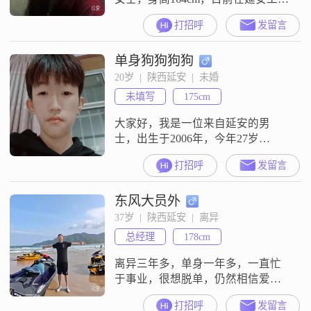
作，月收入在500到8000元之间
打招呼
发留言
##3002## 家里有两套房子， 但是因
为孩子在实验上学， 两套房子均租
单身狗狗狗狗
出去了##3002## 所以现在租房子住
##3002## 因为出过肇事害怕了就注
20岁  |  陕西延安  |  未婚
销了驾照 ， 所以我不开车##3002##
未填写
175cm
我拥有大学本科学历，
大家好，我是一位来自延安的男
士，出生于2006年，今年27岁
##3002##我的身高是175cm，目前从
打招呼
发留言
事一份收入在3000元以下的工作
##3002##虽然我的学历是高中及以
东风大员外
下，但我相信，真正的智慧和能力
并不完全取决于学历##3002##在性
37岁  |  陕西延安  |  离异
格方面，我非常注重平等沟通，我
总经理
178cm
认为这是建立健康关系的基础
##3002##我也是
离异三年多，单身一年多，一直忙
于事业，很想脱单，仍然相信爱
情，敬畏爱情
打招呼
发留言