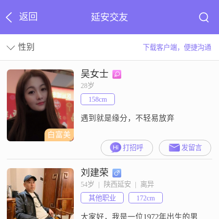
返回
延安交友
性别
下载客户端，便捷沟通
吴女士
28岁
158cm
遇到就是缘分，不轻易放弃
白富美
打招呼
发留言
刘建荣
54岁  |  陕西延安  |  离异
其他职业
172cm
大家好，我是一位1972年出生的男