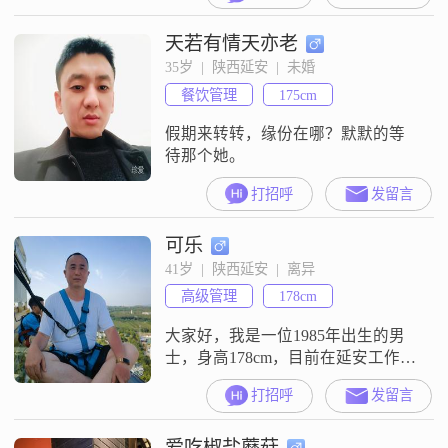
天若有情天亦老
35岁  |  陕西延安  |  未婚
餐饮管理
175cm
假期来转转，缘份在哪？默默的等
待那个她。
打招呼
发留言
可乐
41岁  |  陕西延安  |  离异
高级管理
178cm
大家好，我是一位1985年出生的男
士，身高178cm，目前在延安工作
##3002##我的月收入在20001到
打招呼
发留言
50000元之间，拥有大专学历
##3002##我觉得自己是一个稳重可
爱吃椒盐蘑菇
靠的人，生活中比较成熟稳重，喜