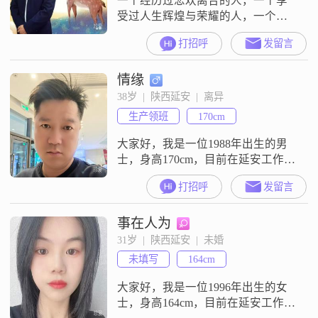
一个经历过悲欢离合的人，一个享
全力
受过人生辉煌与荣耀的人，一个了
解人世间落井下石的人，一个从新
打招呼
发留言
开始幸福安康后半生的人！属猴的
我想寻找一位属鼠，龙，蛇，马，
情缘
兔的你来共同完成人生幸福美满相
伴的生活与责任！
38岁  |  陕西延安  |  离异
生产领班
170cm
大家好，我是一位1988年出生的男
士，身高170cm，目前在延安工作
##3002##我的月收入在5001到8000
打招呼
发留言
元之间，学历是大专##3002##我是
一个责任感很强的人，家庭对我来
事在人为
说非常重要，我更倾向于活在当
下，享受生活的每一刻##3002##我
31岁  |  陕西延安  |  未婚
有很多爱好，特别喜欢看电影，对
未填写
164cm
茶道也有浓厚的兴趣，喜欢品尝各
种茶叶，感受
大家好，我是一位1996年出生的女
士，身高164cm，目前在延安工作，