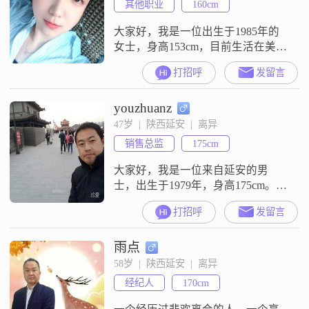
其他职业
160cm
大家好，我是一位出生于1985年的
女士，身高153cm，目前生活在美丽
的延安##3002##我的学历是中专，
打招呼
发留言
现在的工作收入在3000元以下
##3002##我性格温柔体贴，善解人
youzhuanz
意，非常重视家庭，认为家庭是生
活的重心##3002##我喜欢精致的生
47岁  |  陕西延安  |  离异
活方式，注重生活中的小细节，比
销售总监
175cm
如美食烹饪和家居装饰布置，我觉
得这些都能让生活
大家好，我是一位来自延安的男
士，出生于1979年，身高175cm。我
在工作中一直保持着稳定的表现，
打招呼
发留言
月收入在20001到50000元之间。我
的学历是大专，虽然不是特别高，
雨点
但在工作中积累了很多经验。我觉
得自己最大的特点是稳重可靠，做
58岁  |  陕西延安  |  离异
事情总是深思熟虑，不会轻易冲
经纪人
170cm
动。责任感对我来说非常重要，无
论是对家庭还是对工作，我都会尽