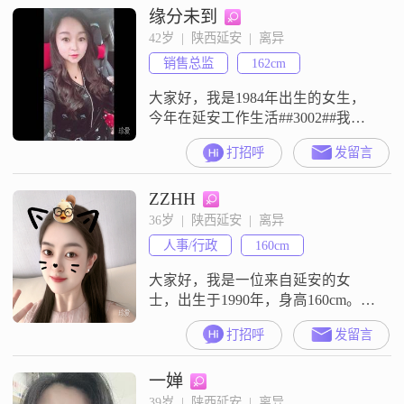
缘分未到
重可靠的，平时做事也很有责任感
##3002##平时性格比较外向，也挺
42岁  |  陕西延安  |  离异
健谈，大家都说我比较乐观积极
销售总监
162cm
##3002##我做人一直很真诚，对待
感情也是真心实意
大家好，我是1984年出生的女生，
今年在延安工作生活##3002##我的
身高是162cm，学历是大专，目前的
打招呼
发留言
月收入在50000元以上##3002##我这
人性格比较直接，平时是温柔体贴
ZZHH
##3001##善解人意##3001##开朗爱
笑的##3002##平时也挺独立自信，
36岁  |  陕西延安  |  离异
做什么事都乐观积极，做什么都愿
人事/行政
160cm
意往前看##3002##
大家好，我是一位来自延安的女
士，出生于1990年，身高160cm。我
在当地有着一份稳定的工作，月收
打招呼
发留言
入在3001到5000元之间。虽然我的
学历是中专，但我一直保持着学习
一婵
的热情，努力提升自己的能力和素
质。在生活中，我性格温柔体贴，
39岁  |  陕西延安  |  离异