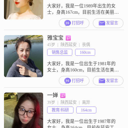
大家好，我是一位1989年出生的女
士，身高167cm，目前生活在美丽的
西安。我拥有大学本科学历，在一
打招呼
发留言
家不错的公司工作，月收入在5001
到8000元之间。我平时的生活比较
雅宝宝
注重品质，喜欢在闲暇的时候去跑
步健身，这让我保持了良好的身体
45岁  |  陕西延安  |  丧偶
状态和精神面貌。我认为自己是一
销售总监
160cm
个比较信任和包容的人，在与人相
处时，总是尽量理解和接纳对方。
大家好，我是一位出生于1981年的
我
女士，身高160cm，目前生活在美丽
的延安##3002##我的月收入在3000
打招呼
发留言
元以下，虽然不算高，但我知足常
乐，懂得生活的真谛##3002##我的
一婵
学历是高中及以下，但我相信，学
历并不是衡量一个人的全部标准，
39岁  |  陕西延安  |  离异
更重要的是我们的品格和能力
教育/科研
164cm
##3002##我性格开朗，总是爱笑，
善于与人相处，真
大家好，我是一位出生于1987年的
女士，身高164cm，目前在延安工