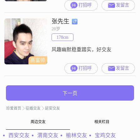
月收入在3001到5000元之间
打招呼
发留言
##3002##我拥有大学本科学历，平
时喜欢做一些有意义的事情
张先生
##3002##我性格比较善解人意，总
是希望能理解他人的想法和感受
28岁
##3002##生活中，我热爱每一个瞬
178cm
间，喜欢给生活增添一些仪式感，
这让我感到很幸福##3
风趣幽默稳重踏实，好交友
高富帅
打招呼
发留言
下一页
珍爱首页
征婚交友
延安交友
周边交友
相关栏目
西安交友
渭南交友
榆林交友
宝鸡交友