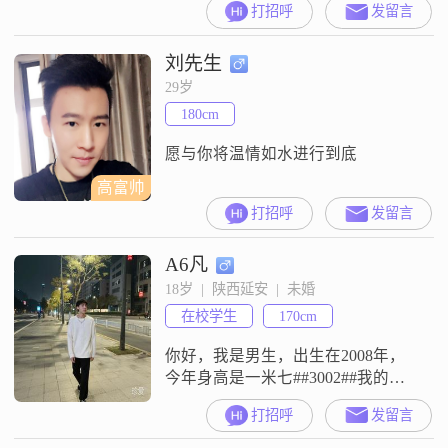
打招呼
发留言
倍对你，我目前在一家互联网公司
担任职业总经理，生活风平浪静，
刘先生
很想有个家，温暖的家，此生的你
到底在哪里？什么时候才能遇到命
29岁
中注定的那个你呢？感兴趣就来信
180cm
吧，来信必回哦
愿与你将温情如水进行到底
高富帅
打招呼
发留言
A6凡
18岁  |  陕西延安  |  未婚
在校学生
170cm
你好，我是男生，出生在2008年，
今年身高是一米七##3002##我的月
收入目前是在三千元以下，现在的
打招呼
发留言
工作地点是在延安，学历是高中及
以下##3002##我这个人的性格是稳