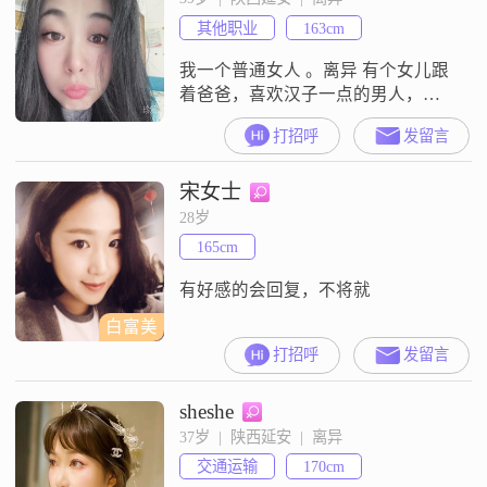
善于关心和照顾他人。我独立自
其他职业
163cm
信，能够处理生活中的各种问题，
同时也懂得依靠他人的力量。我真
我一个普通女人 。离异 有个女儿跟
诚可靠
着爸爸，喜欢汉子一点的男人，有
正常收入， 西安有房有车就可以 。
打招呼
发留言
我自己也有班上， 有经济收入。基
本可以养活自己。 你的存在就是让
宋女士
我有个归属感就可以啦。所以不用
担心我会惦记你家产什么的啊，家
28岁
暴男，小气到和动物都计较的人绕
165cm
道哦
有好感的会回复，不将就
白富美
打招呼
发留言
sheshe
37岁  |  陕西延安  |  离异
交通运输
170cm