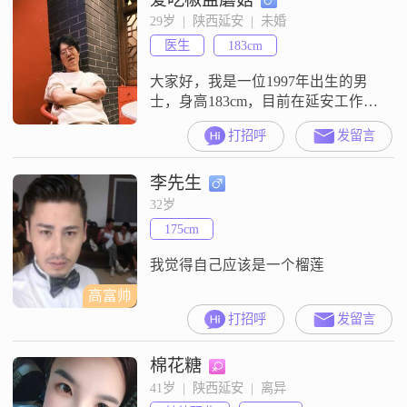
欢提前规划未来##3002##我特别注
29岁  |  陕西延安  |  未婚
重生活品质，在工作之余，我喜欢
医生
183cm
去探寻各种美食店铺，也爱自己下
厨做菜烹饪，觉得
大家好，我是一位1997年出生的男
士，身高183cm，目前在延安工作，
月收入在5001到8000元之间
打招呼
发留言
##3002##我拥有大学本科学历，平
时喜欢玩电子游戏##3002##我觉得
李先生
电子游戏不仅能让我放松，还能锻
炼我的反应能力和团队合作精神
32岁
##3002##在生活中，我非常注重真
175cm
诚相待和相互尊重##3002##我相
信，只有真
我觉得自己应该是一个榴莲
高富帅
打招呼
发留言
棉花糖
41岁  |  陕西延安  |  离异