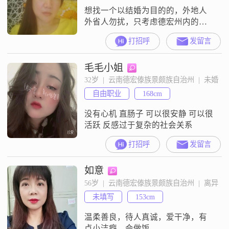
想找一个以结婚为目的的，外地人
外省人勿扰，只考虑德宏州内的，
对待感情专一，注重家庭爱家，有
打招呼
发留言
责任心，坦诚相待，遇事能包容，
能换位思考，没有大男子主义，生
毛毛小姐
活有规律，不抽烟，少喝酒，为人
正直善良，无不良嗜好的男士。
32岁  |  云南德宏傣族景颇族自治州  |  未婚
自由职业
168cm
没有心机 直肠子 可以很安静 可以很
活跃 反感过于复杂的社会关系
打招呼
发留言
如意
56岁  |  云南德宏傣族景颇族自治州  |  离异
未填写
153cm
温柔善良，待人真诚，爱干净，有
点小洁癖，会做饭