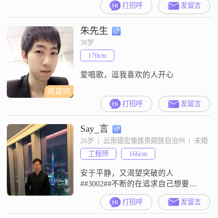
打招呼
发留言
到5000元之间，学历为中专。我性
格开朗，总是爱笑，面对生活保持
朱先生
乐观积极的态度。我认为真诚和可
靠是人际交往中最基本的品质，所
30岁
以我一直努力做到这两点。在生活
170cm
中，我喜欢享受当下的每一刻，随
和易相处是我的特点。我热爱看电
爱唱歌，逗我喜欢的人开心
影和
高富帅
打招呼
发留言
Say_言
26岁  |  云南德宏傣族景颇族自治州  |  未婚
工程师
166cm
安于平静，又渴望突破的人
##3002##不断的在追求自己想要的
生活##3002##
打招呼
发留言