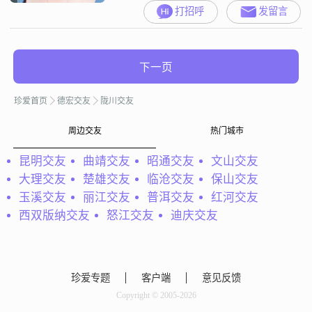
带一孩子，男孩，想找一个云南德
打招呼
发留言
宏陇川的脾气好，能对孩子好的
他，以结婚为目地，若介意有孩子
且男孩，非诚勿扰
下一页
珍爱首页
德宏交友
陇川交友
周边交友
热门城市
昆明交友
曲靖交友
昭通交友
文山交友
大理交友
楚雄交友
临沧交友
保山交友
玉溪交友
丽江交友
普洱交友
红河交友
西双版纳交友
怒江交友
迪庆交友
珍爱专题
客户端
意见反馈
Copyright © 2005-2026