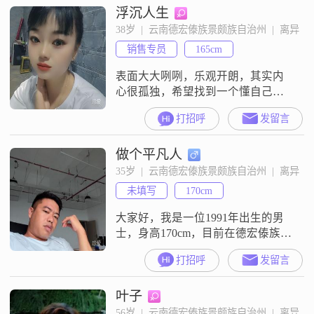
浮沉人生
38岁  |  云南德宏傣族景颇族自治州  |  离异
销售专员
165cm
表面大大咧咧，乐观开朗，其实内
心很孤独，希望找到一个懂自己的
有缘人
打招呼
发留言
做个平凡人
35岁  |  云南德宏傣族景颇族自治州  |  离异
未填写
170cm
大家好，我是一位1991年出生的男
士，身高170cm，目前在德宏傣族景
颇族自治州工作##3002##我的月收
打招呼
发留言
入在5001到8000元之间，拥有大学
本科学历##3002##我觉得自己是一
叶子
个稳重可靠的人，对待生活和工作
都比较认真，总是希望能做到最好
56岁  |  云南德宏傣族景颇族自治州  |  离异