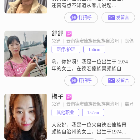
还真有点不知道从哪儿说起
##3002##那就说说我的一天吧
打招呼
发留言
##3002##早年一直在东莞打拼，房
子也买在东莞南城##3002##性格直
舒舒
爽，事儿没做完心里不踏实，所以
做事喜欢利索点，不爱拖拖拉拉
52岁  |  云南德宏傣族景颇族自治州  |  丧偶
##3002##但也因为这样，我把日子
医疗/护理
156cm
过得挺有节奏感的
##2014####2014##家里收拾得干
嗨，你好呀！我是一位出生于 1974
年的女士，在德宏傣族景颇族自治
州生活##3002##我的身高是 156 厘
打招呼
发留言
米，收入每月在 3000 元以下
##3002##学历是中专##3002##我觉
梅子
得自己是个挺不错的人##3002##性
格方面，我温柔体贴，也很善解人
52岁  |  云南德宏傣族景颇族自治州  |  离异
意，能理解和体谅他人的想法和感
其他职业
157cm
受##3002##平时我开朗爱笑
大家好，我是一位来自德宏傣族景
颇族自治州的女士，出生于1974
年，身高157cm。我的月收入在3001