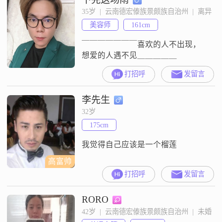
35岁  |  云南德宏傣族景颇族自治州  |  离异
美容师
161cm
￣￣￣￣￣￣￣喜欢的人不出现，
想爱的人遇不见＿＿＿＿＿
打招呼
发留言
李先生
32岁
175cm
我觉得自己应该是一个榴莲
高富帅
打招呼
发留言
RORO
42岁  |  云南德宏傣族景颇族自治州  |  未婚