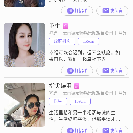
打招呼
发留言
重生
42岁  |  云南德宏傣族景颇族自治州  |  离异
政府机构
155cm
幸福可能会迟到，但不会缺席。如
果可以，我们一起幸福下去！
打招呼
发留言
指尖蝶泪
39岁  |  云南德宏傣族景颇族自治州  |  离异
医生
159cm
生活里想和另一半相濡与沫的生
活，生活终归平淡，但那平淡才是
最值得呵护珍惜和守护的，本人真
打招呼
发留言
心诚意的希望遇到一个善良性格好