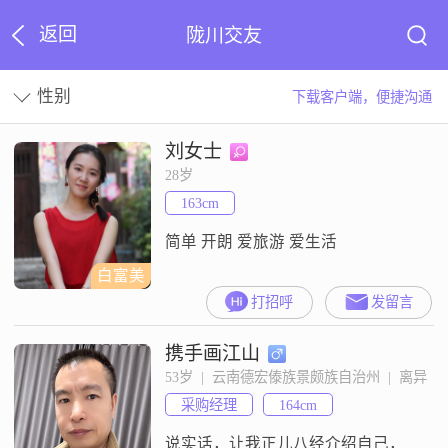
返回
陇川交友
性别
下载客户端，便捷沟通
刘女士
28岁
163cm
简单 开朗 爱旅游 爱生活
白富美
打招呼
发留言
携手画江山
53岁  |  云南德宏傣族景颇族自治州  |  离异
采购经理
164cm
说实话，让我正儿八经介绍自己，