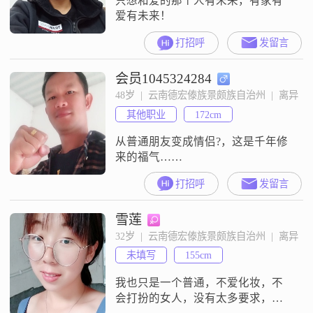
只想和爱的那个人有未来，有家有
爱有未来！
打招呼
发留言
会员1045324284
48岁  |  云南德宏傣族景颇族自治州  |  离异
其他职业
172cm
从普通朋友变成情侣?，这是千年修
来的福气……
打招呼
发留言
雪莲
32岁  |  云南德宏傣族景颇族自治州  |  离异
未填写
155cm
我也只是一个普通，不爱化妆，不
会打扮的女人，没有太多要求，我