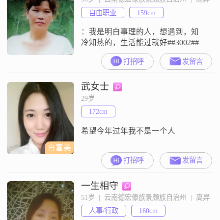
##3002##性格方面，我比较乐观积
自由职业
159cm
极，不管遇到什么困难，都尽量以
积极的态
：我是明白事理的人，想遇到，知
冷知热的，生活能过就好##3002##
打招呼
发留言
武女士
29岁
172cm
希望今年过年我不是一个人
白富美
打招呼
发留言
一生相守
51岁  |  云南德宏傣族景颇族自治州  |  离异
人事/行政
160cm