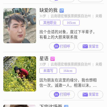
的男人，他收入一般，外面一般，
缺爱的我
即使有过去都无所谓，内在胜过一
切，两个人看眼缘看缘份，真的让
31岁  |  云南德宏傣族景颇族自治州  |  未婚
我遇到一个眼里都是我的人，我一
其他职业
165cm
定倍感珍惜这份缘分，不会负你！
本人是认真负责的说自己是一个很
找个合适的对象，度过下半辈子，
善良，无不良嗜好，会过
有看上的大胆来联系我
打招呼
发留言
星语
33岁  |  云南德宏傣族景颇族自治州  |  未婚
未填写
164cm
因为朋友在这里的缘分，我也想相
信一次，诚邀一人，相濡以沫，共
赴余生，其他勿扰！
打招呼
发留言
下完这场雨