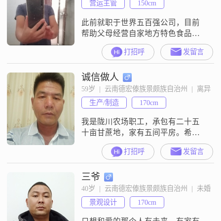
营运主管
150cm
此前就职于世界五百强公司，目前
帮助父母经营自家地方特色食品加
工厂，目标是构建自家产业产业
打招呼
发留言
链。孤军奋战，人手，精力严重不
足，进入此平台，愿觅一人心，共
诚信做人
创事业兴！要求：性格温和，有责
任，有担当，有包容忠诚于家人忠
59岁  |  云南德宏傣族景颇族自治州  |  离异
诚于事业，对本人事业能够建设性
生产/制造
170cm
出谋划策，不在乎对方是否有过婚
史。
我是陇川农场职工，承包有二十五
十亩甘蔗地，家有五间平房。希望
在珍爱网上找到心爱的伴侣。
打招呼
发留言
三爷
40岁  |  云南德宏傣族景颇族自治州  |  未婚
景观设计
170cm