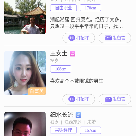
自由职业
178cm
潮起潮落 回归原点。经历了太多，
只想过一段平平常常的日子，找一
个能相伴到老的。
打招呼
发留言
王女士
26岁
168cm
喜欢高个不戴眼镜的男生
白富美
打招呼
发留言
细水长流
42岁  |  江西萍乡  |  未婚
采购经理
167cm