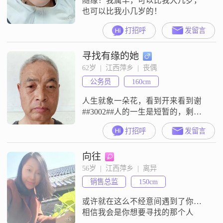
随缘！我属羊，可以比我大几岁，
也可以比我小几岁的！
打招呼
发留言
寻找有缘的她
62岁  |  江西萍乡  |  丧偶
公务员
160cm
人生就象一朵花，看到开来看到谢
##3002##人的一生是短暂的，剩下
的余生要为自己活一回，过好余下
打招呼
发留言
的日子##3002##本人不抽烟不喝
酒，更不打牌##3002##喜欢打牌的
向往
别扰！
56岁  |  江西萍乡  |  离异
销售总监
150cm
或许就在这么不经意间遇到了你…
相信我会是你想要寻找的那个人