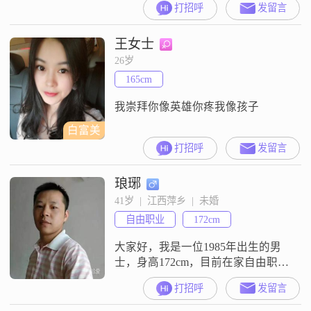
打招呼
发留言
但我相信身高并不是衡量一个人的
全部标准。目前，我的月收入在
王女士
5001到8000元之间，能够保证基本
的生活需求，并且有一定的经济基
26岁
础。我的学历是高中及以下，但我
165cm
一直保持着学习的习惯，努力提升
自己的能力和素质。在生活中，我
我崇拜你像英雄你疼我像孩子
性格稳
白富美
打招呼
发留言
琅琊
41岁  |  江西萍乡  |  未婚
自由职业
172cm
大家好，我是一位1985年出生的男
士，身高172cm，目前在家自由职
业，工商管理，职业工作国际商贸
打招呼
发留言
方面的，平时喜欢进行哲学思考，
这让我在生活中更加注重内在的修