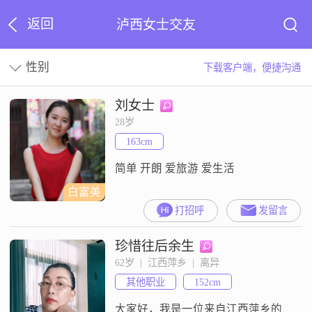
返回
泸西女士交友
性别
下载客户端，便捷沟通
刘女士
28岁
163cm
简单 开朗 爱旅游 爱生活
白富美
打招呼
发留言
珍惜往后余生
62岁  |  江西萍乡  |  离异
其他职业
152cm
大家好，我是一位来自江西萍乡的