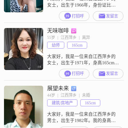
女士，出生于1966年，身份证比实
际年龄大2岁，我经常说这是时代的
打招呼
发留言
产物，由不得自己##3002##我的身
高只有152cm，典型的南方人
无味咖啡
##d83d####de01##我是一个中性情
人，笑点低哦##d83d####de04##我
55岁  |  江西萍乡  |  离异
的爱好喜欢唱歌，现在正在学习非
幼师
165cm
州鼓##3002##我没有什么高学
大家好，我是一位来自江西萍乡的
女士，出生于1971年，身高165cm。
我拥有大专学历，在一所学校任
打招呼
发留言
教，每月收入在8000到12000元之
间。我对生活充满热情，始终保持
展望未来
乐观积极的态度。我性格随和，善
解人意，真诚可靠，总是愿意倾听
44岁  |  江西萍乡  |  未婚
他人的心声，给予他们关怀和支
建筑/房地产
165cm
持。在生活中，我注重细节，追求
精致的生活方式，这让我感到非常
大家好，我是一位来自江西萍乡的
满足和
男士，出生于1982年。我的身高大
约是165厘米，虽然不算特别高大，