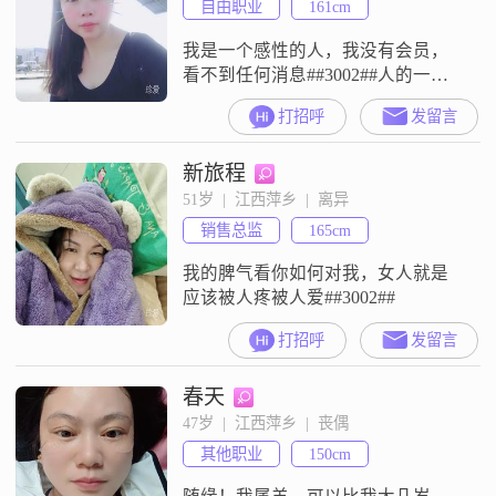
自由职业
161cm
我是一个感性的人，我没有会员，
看不到任何消息##3002##人的一生
是多么的短暂，我们愿把美好留给
打招呼
发留言
未来的道路，要做就做最好，别让
自己留下遗憾##3002##
新旅程
51岁  |  江西萍乡  |  离异
销售总监
165cm
我的脾气看你如何对我，女人就是
应该被人疼被人爱##3002##
打招呼
发留言
春天
47岁  |  江西萍乡  |  丧偶
其他职业
150cm