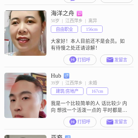
海洋之舟
50岁  |  江西萍乡  |  离异
自由职业
156cm
大家好！本人目前还不是会员。如
有待慢之处还请谅解！
打招呼
发留言
Hub
39岁  |  江西萍乡  |  未婚
建筑/房地产
167cm
我是一个比较简单的人 话比较少 内
向 想找一个活泼一点的 平时都是三
点一线 晚上几乎不出门
打招呼
发留言
亚裔