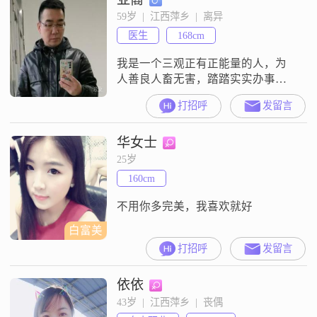
59岁  |  江西萍乡  |  离异
医生
168cm
我是一个三观正有正能量的人，为
人善良人畜无害，踏踏实实办事坦
坦荡荡做人，无不良嗜好##3002##
打招呼
发留言
希望对方是一个身体健康，有修养
落落大方有素质善良的梨形身材朋
华女士
友##3002##
25岁
160cm
不用你多完美，我喜欢就好
白富美
打招呼
发留言
依依
43岁  |  江西萍乡  |  丧偶