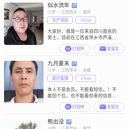
似水流年
养和成长。我性格上比较自信果
断，追求简单而充实的生活方式。
55岁  |  江西萍乡  |  离异
我对潜水有着浓厚的兴趣，这项运
生产领班
165cm
动不仅让我享受到了探索未知的乐
趣，还锻炼了我的毅力和勇气。在
大家好，我是一位来自四川南充的
感情方面，我非
男士，目前在江西省萍乡市芦溪县
中铁三局上班，出生于1971年。我
打招呼
发留言
的身高165厘米，虽然不算特别高，
但我相信身高并不是最重要的，人
九月夏末
品和责任心才是关键。我目前的月
收入在5001到8000元之间，能够保
51岁  |  江西萍乡  |  未婚
证基本的生活需求和一些小的享
医疗管理
170cm
受。我的学历是大专，但我一直认
为，学历并不是衡量一个人价值的
本人不是会员。不能看短信。！不
唯一标
能回个位，也不能看你来的信息！
本人不是会员，不能看短信。不能
打招呼
发留言
回信！
熊出没
48岁  |  江西萍乡  |  离异