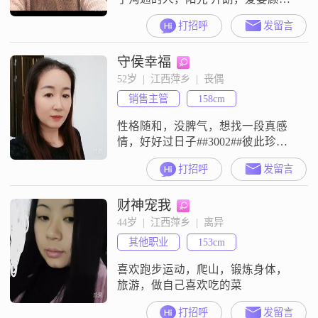
家，懂生活，有情趣，收入稳定，
打招呼
发留言
有车有房，养老无忧，余生渴望与
你携手看世界。
守侯幸福
52岁  |  江西萍乡  |  丧偶
销售主管
158cm
性格随和，没脾气，想找一段真感
情，好好过日子##3002##彼此珍惜
余生
打招呼
发留言
财神宠我
44岁  |  江西萍乡  |  离异
其他职业
153cm
喜欢跑步运动，爬山，锻炼身体，
旅游，做自己喜欢吃的菜
打招呼
发留言