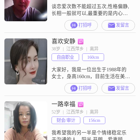
谈恋爱次数不能超过五次,性格偏静,
长相一般就可以,最重要的是内心要
善良,要善解人意.
打招呼
发留言
喜欢安静
38岁  |  江西萍乡  |  离异
自由职业
160cm
大家好，我是一位出生于1988年的
女士，身高160cm，目前生活在美丽
的萍乡。我的月收入在3001到5000
打招呼
发留言
元之间，虽然不是很高，但足以让
我过上自己想要的生活。我性格温
一路幸福
柔体贴，善解人意，总是能设身处
地地为他人着想。我细腻敏感，能
52岁  |  江西萍乡  |  离异
敏锐地察觉到周围人的情绪变化，
财会/审计
156cm
并给予他们适当的关心和支持。我
随和易相处，不喜欢与人争执，总
我希望我的另一半是个情绪稳定乐
是
于沟通的人，阳光 开朗，爱妻顾