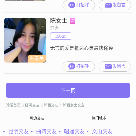
打招呼
发留言
陈女士
27岁
150cm
无言的爱是抵达心灵最快途径
白富美
打招呼
发留言
下一页
珍爱首页
红河交友
泸西交友
泸西女士交友
周边交友
热门城市
昆明交友
曲靖交友
昭通交友
文山交友