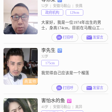
我对人对事都非常真诚，相信真诚
52岁  |  安徽马鞍山  |  丧偶
是人际交往的基础##3002##性格
政府机构
129cm
上，我比较乐观积极，面对生活中
的
大家好，我是一位1974年出生的男
士，身高174cm，目前在马鞍山工作
##3002##我的月收入在3001到5000
打招呼
发留言
元之间，学历是高中及以下
##3002##我性格乐观积极，对待生
李先生
活总是充满热情##3002##在我的价
值观里，家庭是非常重要的，我认
32岁
为一个温馨的家庭是人生中最大的
175cm
幸福##3002##我这个人比较有耐
心，也很
我觉得自己应该是一个榴莲
高富帅
打招呼
发留言
害怕水的鱼
40岁  |  安徽马鞍山  |  离异