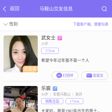
返回
马鞍山交友信息
性别
下载客户端，便捷沟通
武女士
29岁
172cm
希望今年过年我不是一个人
白富美
打招呼
发留言
乐宸
44岁  |  安徽马鞍山  |  离异
销售总监
173cm
大家好，我是1982年出生的男士，