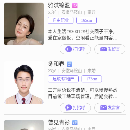
雅淇锦盈
家都说我是一个耐心包容的人，平
时心态比较乐观积极，做事也挺有
51岁  |  安徽马鞍山  |  离异
责任感##3002##我自己的情绪一直
自由职业
165cm
比较稳定，觉得相处起来会比较轻
松##3002
本人生活##3001##社交圈子干净，
爱在家做饭，空闲看正能量内容，
关注股市经济##3001##日常看书，
打招呼
发留言
坚持运动，性格情绪稳定，待人专
一踏实，期待安稳有质感的相伴生
冬和春
活##3002##觅48-57岁男士，超龄勿
扰##3002##希望你生活圈子简单，
23岁  |  安徽马鞍山  |  未婚
情绪稳定，收入稳定，感情专一，
建筑/房地产
173cm
遇事有担当##3001##懂得解决问
题；平
三言两语说不清楚，可以慢慢熟悉
目前做工地现场管理，后期会转为
室内工作##3002##喜欢开车自驾，
打招呼
发留言
摄影，听音乐，偶尔可能会玩游戏
很少，不抽烟##3002##不吃槟榔
曾见青衫
##3002##极少数必要的情况下才会
喝酒##3002##没有什么不良嗜好
55岁  |  安徽马鞍山  |  离异