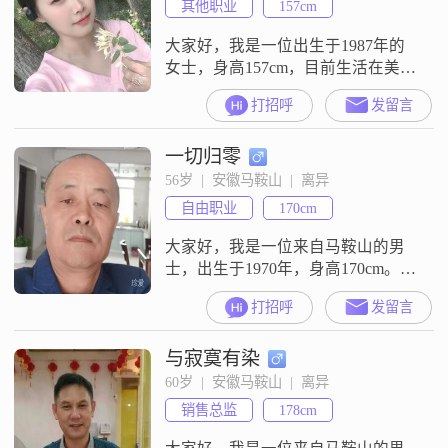
其他职业
157cm
大家好，我是一位出生于1987年的
女士，身高157cm，目前生活在美丽
的马鞍山##3002##我的月收入在
打招呼
发留言
3001到5000元之间，虽然不是很
高，但足够维持我简单而舒适的生
一切归零
活##3002##我性格温柔体贴，总是
愿意倾听他人的心声，给予他们关
56岁  |  安徽马鞍山  |  离异
怀和支持##3002##我开朗爱笑，乐
自由职业
170cm
观积极，无论面对什么困难，都能
保持一颗平和
大家好，我是一位来自马鞍山的男
士，出生于1970年，身高170cm。我
的月收入在5001到8000元之间，学
打招呼
发留言
历为高中及以下。我性格真诚可
靠，喜欢通过做菜烹饪来享受生
与寂寞有染
活，也常常去钓鱼来静心。我认为
生活应该活在当下，珍惜每一个瞬
60岁  |  安徽马鞍山  |  离异
间。我对待感情非常执着，是个重
销售总监
178cm
感情的人，相互理解，包容，我懂
你辛苦，你知我不易，期待与对方