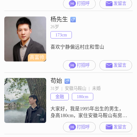
打招呼
发留言
学历是大专。我是一个稳重可靠的
人，平时做事很有责任感，对待生
杨先生
活也一直保持乐观积极的态度。在
和人相处的时候，我很有耐心，也
26岁
比较包容，平时性格成熟稳重，对
173cm
人也真诚可靠。平时我比较注重健
康养生，生活习惯上勤俭节约。如
喜欢宁静偏远村庄和雪山
高富帅
打招呼
发留言
苟始
31岁  |  安徽马鞍山  |  未婚
金融
180cm
大家好，我是1995年出生的男生，
身高180cm，家住安徽马鞍山有房有
车，现在广州工作，我的学历是大
打招呼
发留言
专，目前的月收入在12001到20000
元之间##3002##关于我的性格，大