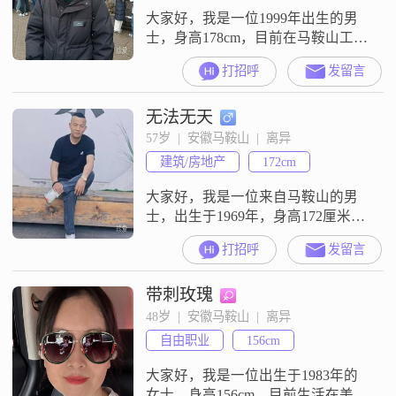
大家好，我是一位1999年出生的男
士，身高178cm，目前在马鞍山工作
##3002##我的月收入在5001到8000
打招呼
发留言
元之间，学历是大专##3002##我性
格上比较稳重可靠，责任感很强，
无法无天
做事总是力求做到最好##3002##我
觉得生活应该活在当下，珍惜眼前
57岁  |  安徽马鞍山  |  离异
人，所以对待感情我也是真诚可靠
建筑/房地产
172cm
的态度，希望能够找到一个可以相
互扶持的
大家好，我是一位来自马鞍山的男
士，出生于1969年，身高172厘米
##3002##我在工作中表现出色，月
打招呼
发留言
收入在12001到20000元之间
##3002##我的学历是大专，虽然不
带刺玫瑰
是特别高，但我在工作中积累了丰
富的经验，能够胜任各种挑战
48岁  |  安徽马鞍山  |  离异
##3002##我性格稳重可靠，做事认
自由职业
156cm
真负责，总是把责任放在第一位
##3002##在生活
大家好，我是一位出生于1983年的
女士，身高156cm，目前生活在美丽