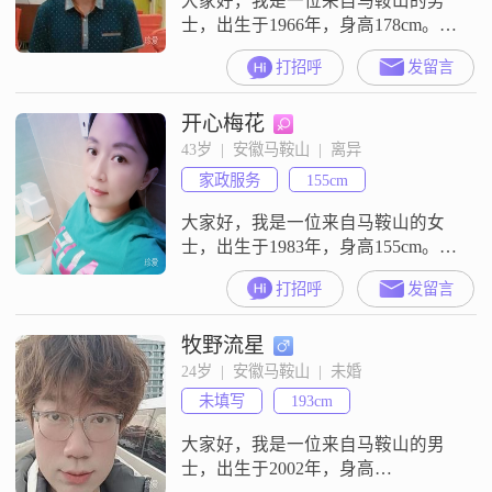
大家好，我是一位来自马鞍山的男
双向奔
士，出生于1966年，身高178cm。我
的月收入在8001到12000元之间，目
打招呼
发留言
前的工作地也是在马鞍山。虽然我
的学历是高中及以下，但我一直保
开心梅花
持着积极向上的生活态度。我性格
稳重可靠，自信果断，外向健谈。
43岁  |  安徽马鞍山  |  离异
在生活中，我非常注重责任感，无
家政服务
155cm
论是对家庭还是对朋友，我都会尽
心尽力去照顾和帮助。我对待生活
大家好，我是一位来自马鞍山的女
士，出生于1983年，身高155cm。我
的月收入在5001到8000元之间，学
打招呼
发留言
历为高中及以下。我性格温柔体
贴，善解人意，细腻敏感，富有同
牧野流星
理心。对我来说，家庭是生活中最
重要的一部分，我总是把家庭放在
24岁  |  安徽马鞍山  |  未婚
首位。我追求简单而幸福的生活
未填写
193cm
中，喜欢通过瑜伽来塑形和放松心
情。我认为，理性冷静的态度能够
大家好，我是一位来自马鞍山的男
帮助我
士，出生于2002年，身高