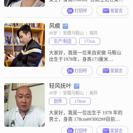
的马鞍山##3002##我拥有大专学
打招呼
发留言
历，在一家普通公司工作，月收入
大概在3001到5000元之间##3002##
风痕
我性格开朗，总是爱笑，我觉得笑
容是人与人之间最好的沟通方式
48岁  |  安徽马鞍山  |  离异
##3002##在生活中，我非常独立，
生产/制造
173cm
能够自己处理大部分问题，同时也
非常有自信，
大家好，我是一位来自安徽 马鞍山
出生于1978年，身高173厘米
##3002##我的月收入在5001到8000
打招呼
发留言
元之间，目前从事一份稳定的工作
##3002##我一直保持着乐观积极的
轻风抚叶
生活态度，真诚可靠是我的为人准
则##3002##在生活中，喜欢尝试各
48岁  |  安徽马鞍山  |  离异
种不同的美食喜欢旅游去不同的地
厨师
178cm
方，这也让我的生活充满了乐趣和
惊喜##300
大家好，我是一位出生于 1978 年的
男士，身高 178cm##3002##目前在
马鞍山工作，月收入在 8001 - 12000
打招呼
发留言
元之间，学历是高中及以下