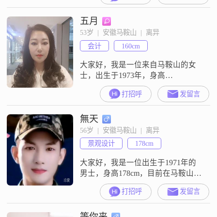
##3002##我这个人责任感比较强，
五月
做事情有耐心也懂得包容##3002##
我觉得生活简单点挺好，不太喜欢
53岁  |  安徽马鞍山  |  离异
太复杂的日子##3002##但我又乐于
会计
160cm
尝试新鲜事物，觉得这样
大家好，我是一位来自马鞍山的女
士，出生于1973年，身高
159cm##3002##我拥有大专学历，在
打招呼
发留言
一家普通企业工作，月收入在3001
到5000元之间##3002##我性格真诚
無天
可靠，对待生活充满热情，始终把
家庭放在第一位##3002##我热爱生
56岁  |  安徽马鞍山  |  离异
活，喜欢精致的生活方式##3002##
景观设计
178cm
无论是日常的饮食还是居住环境的
布置，我
大家好，我是一位出生于1971年的
男士，身高178cm，目前在马鞍山工
作##3002##我的月收入在8001到
打招呼
发留言
12000元之间，学历是大专##3002##
我觉得自己是一个成熟稳重的人，
等你来
生活中总是以责任感为先##3002##