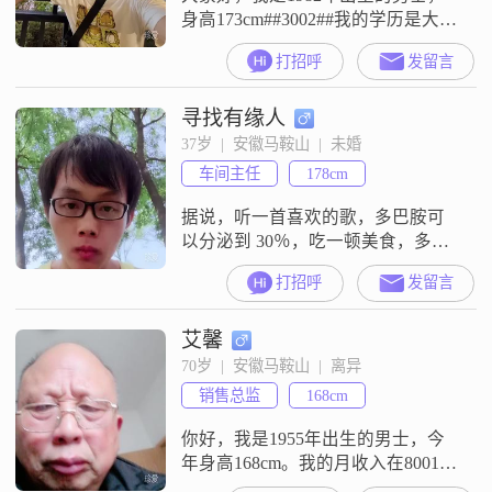
身高173cm##3002##我的学历是大
专，现在在马鞍山工作，月收入在
打招呼
发留言
8001到12000元之间##3002##我的性
格比较随和，容易相处，平时也比
寻找有缘人
较幽默风趣，情绪比较稳定
##3002##我对生活的态度是活在当
37岁  |  安徽马鞍山  |  未婚
下，比较注重健康养生，平时也会
车间主任
178cm
注意平衡工作与生活##3002##平时
空闲的
据说，听一首喜欢的歌，多巴胺可
以分泌到 30％，吃一顿美食，多巴
胺可以分泌到 60%，遇到一个喜欢
打招呼
发留言
的人和他谈恋爱可以分泌 100%。能
否遇到喜欢的人只能听天命，但听
艾馨
喜欢的歌和吃美食几乎都是我们力
所能及就能实现的小美好。
70岁  |  安徽马鞍山  |  离异
销售总监
168cm
你好，我是1955年出生的男士，今
年身高168cm。我的月收入在8001元
到12000元之间，工作地在马鞍山，