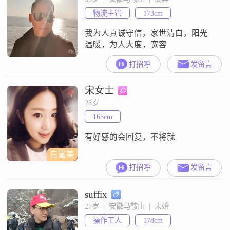
##3002##希望尽快见面##3002##
物流主管
173cm
我为人真诚守信，家世清白，阳光
温暖，为人大度，宽容
打招呼
发留言
宋女士
28岁
165cm
有好感的会回复，不将就
白富美
打招呼
发留言
suffix
27岁  |  安徽马鞍山  |  未婚
操作工人
178cm