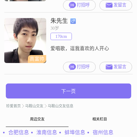
193cm##3002##我在工作中表现出
打招呼
发留言
色，目前月收入在8001到12000元之
间##3002##虽然我的学历是大专，
朱先生
但我一直在努力提升自己，不断学
习新的知识和技能##3002##我性格
30岁
稳重可靠，幽默风趣，总是能给人
170cm
带来轻松愉快的氛围##3002##我随
和易相处
爱唱歌，逗我喜欢的人开心
高富帅
打招呼
发留言
下一页
珍爱首页
马鞍山交友
马鞍山交友信息
周边交友
相关栏目
合肥信息
淮南信息
蚌埠信息
宿州信息