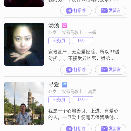
键在于能否存在沟通，话不多说，
打招呼
发留言
实践出真知！
汤汤
37岁  |  安徽马鞍山  |  未婚
公务员
165cm
家教甚严，无恋爱经验，所以 非诚
勿扰 。。不接受异地恋，姐弟
恋。。谢谢。。
打招呼
发留言
寻爱
47岁  |  安徽马鞍山  |  离异
公务员
185cm
我是一个心地善良、上进、有爱心
的人，一旦爱上便毫无保留地付
出，我有过五年的婚姻，但在五年
打招呼
发留言
的婚姻里我问心无愧，我是实实在