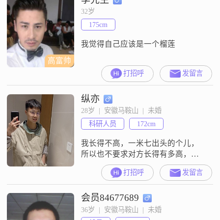
32岁
175cm
我觉得自己应该是一个榴莲
高富帅
打招呼
发留言
纵亦
28岁  |  安徽马鞍山  |  未婚
科研人员
172cm
我长得不高，一米七出头的个儿，
所以也不要求对方长得有多高，但
不是很胖就行。其余的都还好，除
打招呼
发留言
了眼睛有点小哈哈哈。家里面情况
良好，父母健康，而且都是公务员
会员84677689
条件不错，买房子啥的也都不是问
题，但我还是想靠自己啦（很明
36岁  |  安徽马鞍山  |  未婚
显，我还没接受过社会的毒打）。