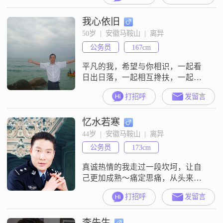
在地付出了，然而她始终不能对我
我心依旧
付出，一个人的付出了五年，最后
自己太累了，想休息了。我有个可
50岁  |  安徽马鞍山  |  离异
爱的儿子，他现在和我一起过。我
公务员
167cm
希望未来的她是一个有爱心的人，
相貌的长得怎么样并不重要。 只要
平凡的我，希望与你相识，一起看
她能把我的儿子当做她
日出日落，一起相互搀扶，一起度
过美好人生。
打招呼
发留言
忆水若寒
44岁  |  安徽马鞍山  |  离异
公务员
173cm
真诚热情的我走过一段坎坷，让自
己更加成熟～痛定思痛，从头来过
～
打招呼
发留言
李先生