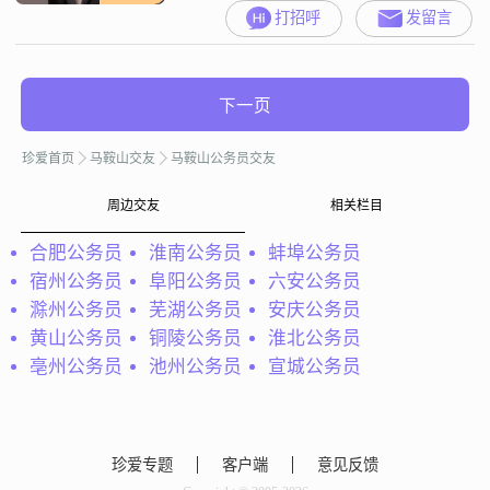
打招呼
发留言
下一页
珍爱首页
马鞍山交友
马鞍山公务员交友
周边交友
相关栏目
合肥公务员
淮南公务员
蚌埠公务员
宿州公务员
阜阳公务员
六安公务员
滁州公务员
芜湖公务员
安庆公务员
黄山公务员
铜陵公务员
淮北公务员
亳州公务员
池州公务员
宣城公务员
珍爱专题
客户端
意见反馈