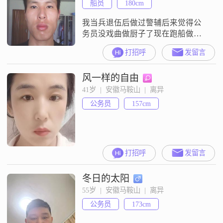
船员
180cm
对另一半的要求也没啥，身材别很
胖，面容一般就好啦。重要的是性
我当兵退伍后做过警辅后来觉得公
格，我希望对方人格是独
务员没戏曲做厨子了现在跑船做大
厨希望以后有机会去国外做大厨能
打招呼
发留言
有自己的一份事业和一个安徽的最
好是马鞍山踏实的孝顺有份工作的
风一样的自由
好姑娘给俺当老婆一起过普通老百
姓最平淡的生活太拜金的或者家里
41岁  |  安徽马鞍山  |  离异
条件比我好很多的您别考虑我我承
公务员
157cm
受不起
打招呼
发留言
冬日的太阳
55岁  |  安徽马鞍山  |  离异
公务员
173cm