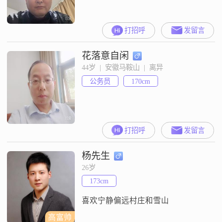
打招呼
发留言
花落意自闲
44岁  |  安徽马鞍山  |  离异
公务员
170cm
打招呼
发留言
杨先生
26岁
173cm
喜欢宁静偏远村庄和雪山
高富帅