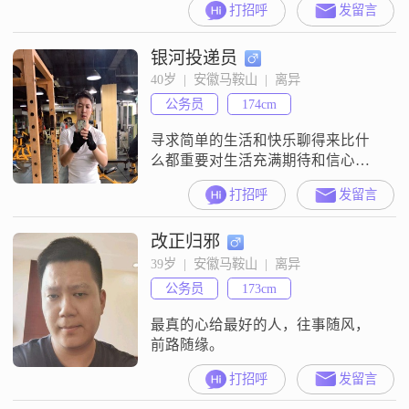
打招呼
发留言
##3002##
银河投递员
40岁  |  安徽马鞍山  |  离异
公务员
174cm
寻求简单的生活和快乐聊得来比什
么都重要对生活充满期待和信心不
离不弃，共度余生爱意东升西落，
打招呼
发留言
浪漫至死不渝
改正归邪
39岁  |  安徽马鞍山  |  离异
公务员
173cm
最真的心给最好的人，往事随风，
前路随缘。
打招呼
发留言