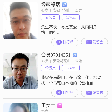
缘起缘落
43岁  |  安徽马鞍山  |  离异
公务员
177cm
余生不长，寻觅真爱，风雨同舟，
携手同行。
打招呼
发留言
会员97914351
35岁  |  安徽马鞍山  |  未婚
公务员
174cm
我家在马鞍山，在当涂工作，希望
找一个马鞍山本地的（包括当
涂），不求长的多好看，但求人品
打招呼
发留言
好、工作轻松稳定的女朋友。
王女士
26岁