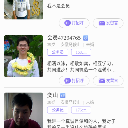
我不是会员
打招呼
发留言
会员47294765
39岁  |  安徽马鞍山  |  未婚
公务员
168cm
相濡以沫，相敬如宾，相互学习，
共同进步！共同筑造一个温馨小家
庭！
打招呼
发留言
奕山
38岁  |  安徽马鞍山  |  未婚
公务员
176cm
我是一个真诚且温和的人，我对于
我的另一半没什么特殊的要求，关