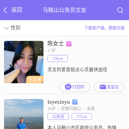
返回
马鞍山公务员交友
性别
下载客户端，便捷沟通
陈女士
27岁
150cm
无言的爱是抵达心灵最快途径
白富美
打招呼
发留言
luyexinyu
44岁  |  安徽马鞍山  |  未婚
公务员
175cm
本人马鞍山市区政府公务员，热情