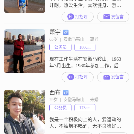
开朗，热爱生活，喜欢健身、游
泳、爬山、旅游。年轻时追求事
打招呼
发留言
业，一个人长期奔赴外地，很少接
触异性，错过结婚最佳年龄，至今
萧宇
单身未婚，无不良嗜好，作息规
律，希望有缘人心态阳光，性格开
63岁  |  安徽马鞍山  |  离异
朗，情绪稳定，条件成熟时就闪
公务员
180cm
婚。
现在工作生活在安徽马鞍山，1963
年3月出生，1980年参加工作，后转
入公安系统，从警已经30余年，有
打招呼
发留言
一女儿已经出嫁。我是一个标准的
“宅男”，基本上是单位家里两点一线
西布
的生活。可能受职业的影响，有时
言语会有一些直白，会有一点大男
29岁  |  安徽马鞍山  |  未婚
子主义，但通常都会设身处地为对
公务员
173cm
方着想。平时不乏风趣幽默跟我接
触过您就会明白了。我相信缘分，
我是一个积极向上的人，爱运动的
期待
人，不抽烟不喝酒，无不良嗜好，
平时喜欢打打篮球，跑跑步