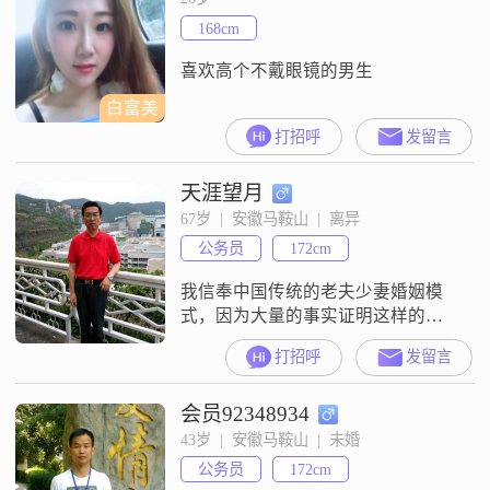
168cm
喜欢高个不戴眼镜的男生
白富美
打招呼
发留言
天涯望月
67岁  |  安徽马鞍山  |  离异
公务员
172cm
我信奉中国传统的老夫少妻婚姻模
式，因为大量的事实证明这样的婚
姻较为稳定，有了稳定的婚姻才能
打招呼
发留言
谈到幸福和安康。另，本人只想以
结婚为目的谈对象，闲聊者勿扰。
会员92348934
43岁  |  安徽马鞍山  |  未婚
公务员
172cm