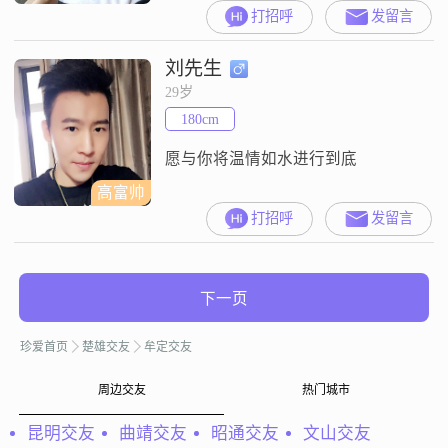
唯有一颗心。
打招呼
发留言
刘先生
29岁
180cm
愿与你将温情如水进行到底
高富帅
打招呼
发留言
下一页
珍爱首页
楚雄交友
牟定交友
周边交友
热门城市
昆明交友
曲靖交友
昭通交友
文山交友