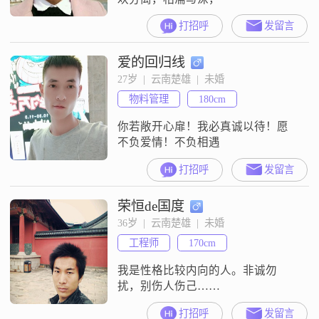
打招呼
发留言
爱的回归线
27岁  |  云南楚雄  |  未婚
物料管理
180cm
你若敞开心扉！我必真诚以待！愿
不负爱情！不负相遇
打招呼
发留言
荣恒de国度
36岁  |  云南楚雄  |  未婚
工程师
170cm
我是性格比较内向的人。非诚勿
扰，别伤人伤己……
打招呼
发留言