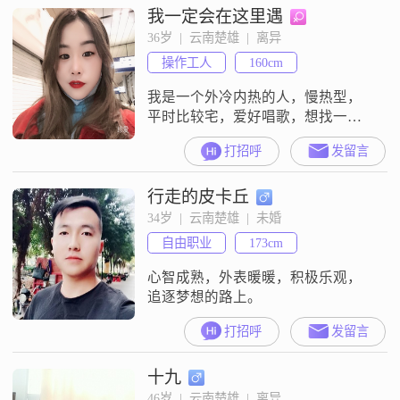
我一定会在这里遇
36岁  |  云南楚雄  |  离异
操作工人
160cm
我是一个外冷内热的人，慢热型，
平时比较宅，爱好唱歌，想找一个
对我和儿子足够爱，能包容我，宠
打招呼
发留言
我的大叔
行走的皮卡丘
34岁  |  云南楚雄  |  未婚
自由职业
173cm
心智成熟，外表暖暖，积极乐观，
追逐梦想的路上。
打招呼
发留言
十九
46岁  |  云南楚雄  |  离异