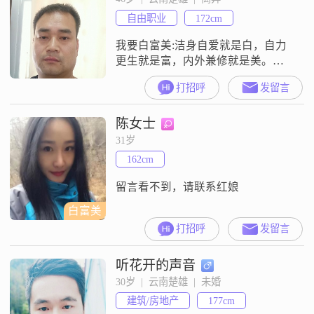
自由职业
172cm
我要白富美:洁身自爱就是白，自力
更生就是富，内外兼修就是美。来
个白富美和我好好的过吧。真诚，
打招呼
发留言
真心，真实，是为人之本，如心术
不正，目的不纯请绕道
陈女士
31岁
162cm
留言看不到，请联系红娘
白富美
打招呼
发留言
听花开的声音
30岁  |  云南楚雄  |  未婚
建筑/房地产
177cm