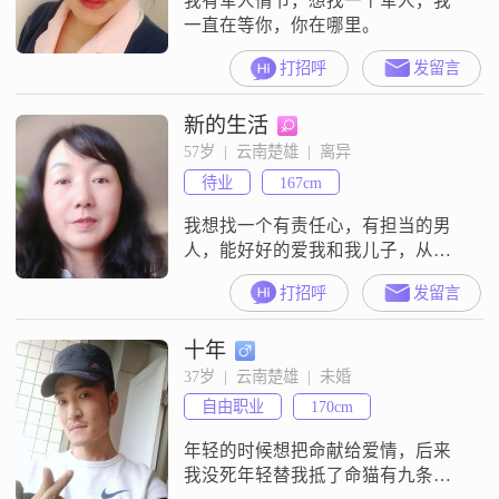
我有军人情节，想找一个军人，我
一直在等你，你在哪里。
打招呼
发留言
新的生活
57岁  |  云南楚雄  |  离异
待业
167cm
我想找一个有责任心，有担当的男
人，能好好的爱我和我儿子，从新
开始新的幸福生活
打招呼
发留言
十年
37岁  |  云南楚雄  |  未婚
自由职业
170cm
年轻的时候想把命献给爱情，后来
我没死年轻替我抵了命猫有九条命