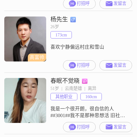
打招呼
发留言
杨先生
26岁
173cm
喜欢宁静偏远村庄和雪山
高富帅
打招呼
发留言
春眠不觉晓
51岁  |  云南楚雄  |  离异
其他职业
160cm
我是一个很开朗，很自信的人
##3001##我不是那种思想活 旧社会
的那种丶往后的余生想找一个知热
打招呼
发留言
知冷满眼都是我的人丶相敬如宾