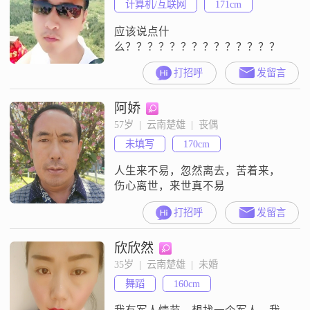
计算机/互联网
171cm
应该说点什
么？？？？？？？？？？？？？？
打招呼
发留言
阿娇
57岁  |  云南楚雄  |  丧偶
未填写
170cm
人生来不易，忽然离去，苦着来，
伤心离世，来世真不易
打招呼
发留言
欣欣然
35岁  |  云南楚雄  |  未婚
舞蹈
160cm