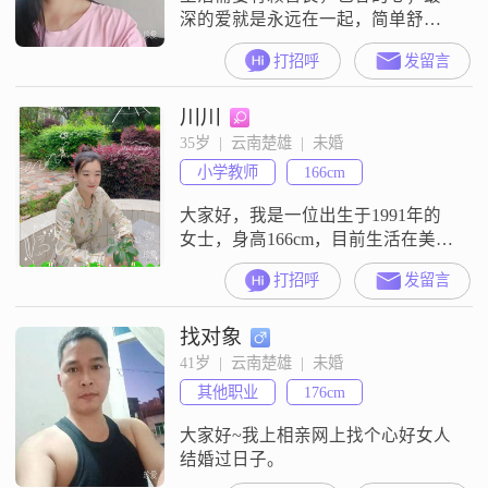
深的爱就是永远在一起，简单舒
心，温馨如愿……本人成熟稳重，
打招呼
发留言
知书达理，职业:教师，为了生活方
便，休息同步，期待单位固定工作
川川
者；期待刚好遇见你，爱情，生活
幸福圆满。(小女子属马，虎狗羊的
35岁  |  云南楚雄  |  未婚
暖男为最佳)
小学教师
166cm
大家好，我是一位出生于1991年的
女士，身高166cm，目前生活在美丽
的楚雄。我拥有大学本科学历，在
打招呼
发留言
工作中勤奋努力，月收入在5001到
8000元之间。我性格独立自信，对
找对象
待生活和工作都有着自己的坚持和
追求。我细腻敏感，能够敏锐地察
41岁  |  云南楚雄  |  未婚
觉到周围人的情绪变化，这也让我
其他职业
176cm
在人际交往中更加得心应手。同
时，我也是一个真诚可靠的人，无
大家好~我上相亲网上找个心好女人
论是
结婚过日子。