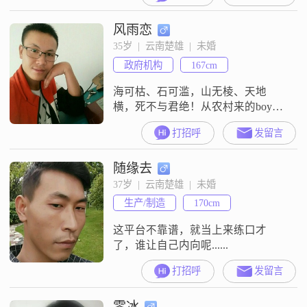
风雨恋
35岁  |  云南楚雄  |  未婚
政府机构
167cm
海可枯、石可滥，山无棱、天地
横，死不与君绝！从农村来的boy，
我的人生历经经历稳重，勤俭
打招呼
发留言
随缘去
37岁  |  云南楚雄  |  未婚
生产/制造
170cm
这平台不靠谱，就当上来练口才
了，谁让自己内向呢......
打招呼
发留言
零冰