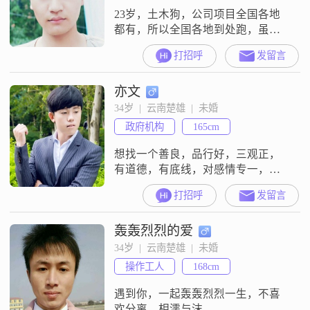
23岁，土木狗，公司项目全国各地
都有，所以全国各地到处跑，虽然
现在才跑过福建???，就是很不安定
打招呼
发留言
那种。一年到头全是在一群糙男人
群里。没有机会结识新朋友，借这
亦文
个平台寻觅幸福。可以肯定的一点
就是我肯定是奔着结婚的念头去
34岁  |  云南楚雄  |  未婚
的，有我一口喝的就有你一口吃
政府机构
165cm
的，我不追求轰轰烈烈，只求安安
稳稳。当然不是不求上进那种，只
想找一个善良，品行好，三观正，
希望人生不要起起伏
有道德，有底线，对感情专一，忠
诚，顾家多一点的另一半。目前不
打招呼
发留言
接受离异，有小孩等情况。不介意
过去有情感经历，但和我在一起要
轰轰烈烈的爱
真心对我。
34岁  |  云南楚雄  |  未婚
操作工人
168cm
遇到你，一起轰轰烈烈一生，不喜
欢分离，相濡与沫，