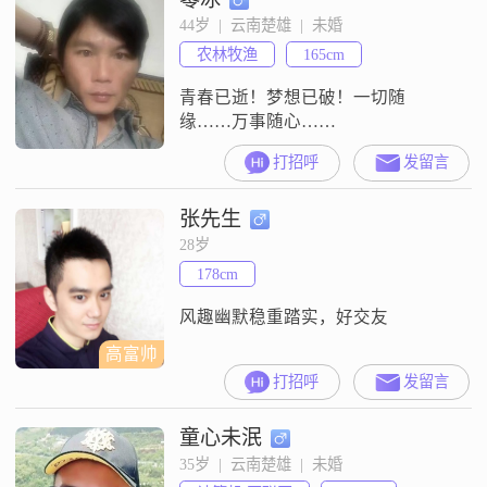
44岁  |  云南楚雄  |  未婚
农林牧渔
165cm
青春已逝！梦想已破！一切随
缘……万事随心……
打招呼
发留言
张先生
28岁
178cm
风趣幽默稳重踏实，好交友
高富帅
打招呼
发留言
童心未泯
35岁  |  云南楚雄  |  未婚