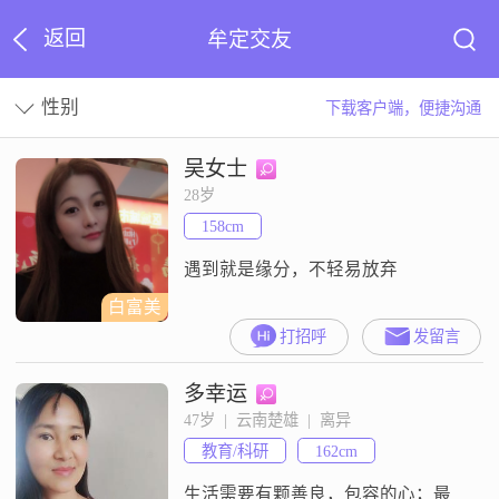
返回
牟定交友
性别
下载客户端，便捷沟通
吴女士
28岁
158cm
遇到就是缘分，不轻易放弃
白富美
打招呼
发留言
多幸运
47岁  |  云南楚雄  |  离异
教育/科研
162cm
生活需要有颗善良，包容的心；最