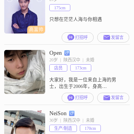
175cm
只想在茫茫人海与你相遇
高富帅
打招呼
发留言
Open
20岁  |  陕西汉中  |  未婚
店员
173cm
大家好，我是一位来自上海的男
士，出生于2006年，身高
173cm##3002##目前在上海工作，月
打招呼
发留言
收入超过50000元，拥有大学本科学
历##3002##我性格真诚可靠，对待
NeiSon
生活和工作都秉持着活在当下的态
度，追求稳定和安逸##3002##在生
30岁  |  陕西汉中  |  未婚
活中，我热爱烹饪，尤其喜欢自己
生产/制造
170cm
动手做菜，觉得这是一种放松和享