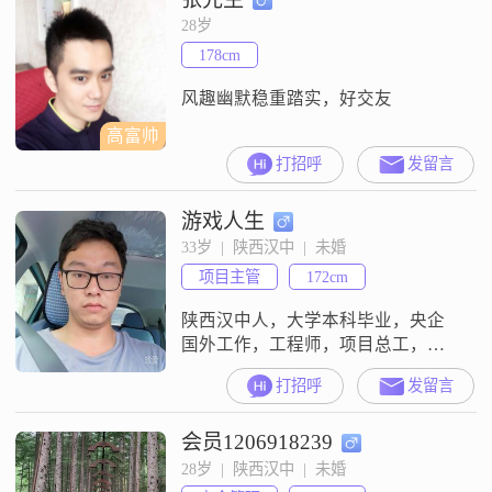
事，父子关糸很和谐，我是很有责
28岁
任心的，如果遇到有缘的伴侣，我
178cm
会尽心尽力为我的另一守护一生。
儿子今年在西安刚参加工作，
风趣幽默稳重踏实，好交友
高富帅
打招呼
发留言
游戏人生
33岁  |  陕西汉中  |  未婚
项目主管
172cm
陕西汉中人，大学本科毕业，央企
国外工作，工程师，项目总工，有
寻找结婚对象的有缘人可以来找我
打招呼
发留言
哟
会员1206918239
28岁  |  陕西汉中  |  未婚