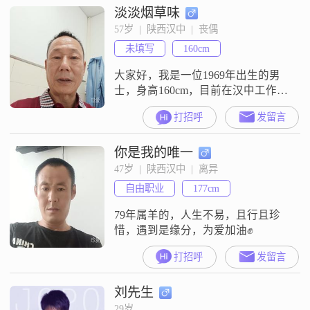
淡淡烟草味
总是能给身边的人带来欢笑。我特
别注重家庭，认为家庭是最重要的
57岁  |  陕西汉中  |  丧偶
后盾，所以会尽自己最大的努力去
未填写
160cm
维护和家人的关系。在生活中，我
是个很乐观积极的人，喜欢活在当
大家好，我是一位1969年出生的男
下，
士，身高160cm，目前在汉中工作。
我的月收入在5001到8000元之间，
打招呼
发留言
虽然学历是高中及以下，但我一直
保持着稳重可靠的工作态度和生活
你是我的唯一
方式。在生活中，我特别注重责任
感，无论是对家庭还是对朋友，我
47岁  |  陕西汉中  |  离异
都会尽自己最大的努力去照顾和帮
自由职业
177cm
助。我认为成熟稳重是非常重要的
品质，所以在处理事情时，我总是
79年属羊的，人生不易，且行且珍
会
惜，遇到是缘分，为爱加油✊
打招呼
发留言
刘先生
29岁