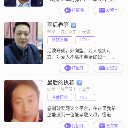
个女儿15，经历过背叛的痛，希望
打招呼
发留言
找一个对婚姻忠诚的终身伴侣，相
爱余生！
雨后春笋
59岁  |  陕西汉中  |  丧偶
餐饮管理
170cm
活泼开朗，外向型，对人成实可
靠，对爱人不离不弃始终如一，白
头偕老直到永远##3002##
打招呼
发留言
最后的执着
51岁  |  陕西汉中  |  离异
其他职业
165cm
感谢珍爱网这个平台，在这里我希
望能遇到一位能孝敬父母，懂道
理，有气质相互尊重的女生共度余
打招呼
发留言
生，谢谢?！