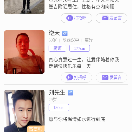
本人在76号工厂上班，在大河坎尤
曼吉附近居住，性格有点内向腼
腆，但好客喜欢交朋友
打招呼
发留言
逆天
50岁  |  陕西汉中  |  离异
厨师
177cm
真心真意过一生，让爱伴随着你我
走到快快乐乐每一天
打招呼
发留言
刘先生
29岁
180cm
愿与你将温情如水进行到底
高富帅