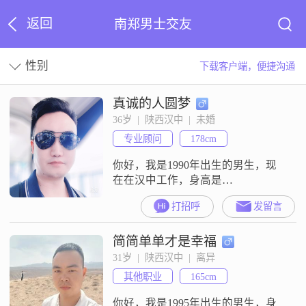
返回
南郑男士交友
性别
下载客户端，便捷沟通
真诚的人圆梦
36岁  |  陕西汉中  |  未婚
专业顾问
178cm
你好，我是1990年出生的男生，现
在在汉中工作，身高是
178cm##3002##我的学历是大学本
打招呼
发留言
科，目前的月收入在3000元以下
##3002##我这个人的性格特点是外
简简单单才是幸福
向健谈，平时比较稳重可靠
##3002##我自认为算是一个幽默风
31岁  |  陕西汉中  |  离异
趣的人，性格上自信果断，平时也
其他职业
165cm
保持着乐观积极的心态##3002##在
生活中，我是一个责任感强
你好，我是1995年出生的男生，身