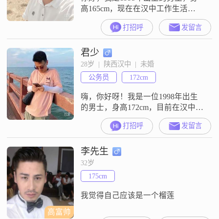
高165cm，现在在汉中工作生活
##3002##我的学历是大专，目前月
打招呼
发留言
收入在8001到12000元之间##3002##
性格方面，大家平时对我的评价是
君少
稳重可靠，我也确实觉得自己是个
责任感比较强的人##3002##平时为
28岁  |  陕西汉中  |  未婚
人随和，比较好相处，不喜欢斤斤
公务员
172cm
计较##3002##在个人观念上，我认
为
嗨，你好呀！我是一位1998年出生
的男士，身高172cm，目前在汉中工
作，月收入大概在5001到8000元之
打招呼
发留言
间##3002##我拥有大学本科学历，
平时工作挺忙的，但我很享受现在
李先生
的生活状态##3002##我觉得自己是
个成熟稳重的人，不太喜欢浮夸的
32岁
东西，更注重实际##3002##在生活
175cm
中，我比较勤俭节约，不会随意浪
费##3
我觉得自己应该是一个榴莲
高富帅