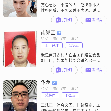
受的方式##3002
真心想找一个爱的人一起携手本人
性格内敛，不怎么善于表达。说的
少，做的多
打招呼
发留言
南郑区
50岁  |  陕西汉中  |  离异
工厂经理
172cm
我是南郑农村人自由工作经营食品
加工厂，如果能找到合适的另一
半，助力我事业发达，有难同当有
打招呼
发留言
福共享的人，我希望找一位勤奋，
有经商当老板愿望的最好，本人自
华龙
主创业
47岁  |  陕西汉中  |  离异
总经理
172cm
三观正，消息必回，情绪稳定，工
作轻松82年的狗，户口本大3，又一