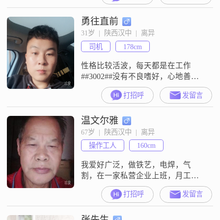
勇往直前
31岁  |  陕西汉中  |  离异
司机
178cm
性格比较活波，每天都是在工作
##3002##没有不良嗜好，心地善
良！喜欢小狗小猫
打招呼
发留言
温文尔雅
67岁  |  陕西汉中  |  离异
操作工人
160cm
我爱好广泛，做铁艺，电焊，气
割，在一家私营企业上班，月工资
叁仟以上，身边有一儿子在西安理
打招呼
发留言
工大学己读大三了，希望找个年龄
相仿的伴侣，有意者请联糸，我希
张先生
望对方能通情达理，爱卫生，很懂