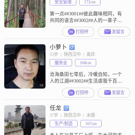
安全管理
171cm
第一点##3001##彼此趣味相同，有
共同的语言##3002##人的一辈子还
是比较漫长的，从两个人结婚开始
打招呼
发留言
你们就组成了自己的家庭，都需要
彼此的陪伴，只有她能够陪伴我过
小萝卜
一辈子，即使是子女也不可能，他
们长大了，终归还是要有自己的家
53岁  |  陕西汉中  |  离异
庭，因此我觉得理想中的她要和我
服务业
168cm
能有一些相同的爱好##3002##两个
人在一起的时候能够有很多话
沧海桑田七零后，冷暖自知，一个
人的江湖##3002##生活虐我千百
遍，我待生活如初恋##3002##平凡
打招呼
发留言
简单乐观，无畏风雨，向往回家有
灯有烟火气的美好生活！愿在珍爱
任龙
有缘遇见真爰，遇见灯火阑珊处那
位对的你！愿余生相随相伴，一起
37岁  |  陕西汉中  |  未婚
看朝云暮霞，一起赏春花秋月！
生产/制造
167cm