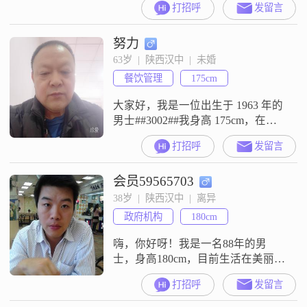
打招呼
发留言
努力
63岁  |  陕西汉中  |  未婚
餐饮管理
175cm
大家好，我是一位出生于 1963 年的
男士##3002##我身高 175cm，在汉
中工作，学历是大专##3002##我的
打招呼
发留言
月收入在 5001 - 8000 元之间
##3002##我觉得自己是个挺不错的
会员59565703
人##3002##性格方面，我稳重可
靠，不会轻易冲动行事##3002##而
38岁  |  陕西汉中  |  离异
且我始终保持着乐观积极的态度，
政府机构
180cm
不管遇到啥困难，都
嗨，你好呀！我是一名88年的男
士，身高180cm，目前生活在美丽的
汉中。我的月收入在8001到12000元
打招呼
发留言
之间，是一名大学本科生。我觉得
自己是个挺有趣的人，幽默风趣，