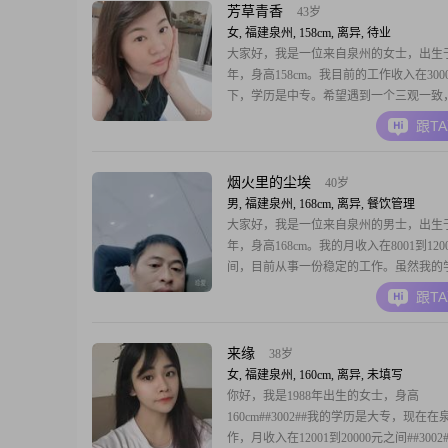
自然##
芳草青香
43岁
女, 福建泉州, 158cm, 离异, 待业
大家好，我是一位来自泉州的女士，出生于1
年，身高158cm。我目前的工作收入在300
下，学历是中专。希望遇到一个三观一致
赴的爱人！
跟T
烟火里的尘埃
40岁
男, 福建泉州, 168cm, 离异, 餐饮管理
大家好，我是一位来自泉州的男士，出生于1
年，身高168cm。我的月收入在8001到120
间，目前从事一份稳定的工作。虽然我的
中及以下，但我一直保持着学习的热情，
跟T
自己。我性格稳重可靠，责任感强，始终
在第一位。我喜欢在城市中漫步，感受这
气息，寻找生活的乐趣。在与人交往中，
来缘
38岁
女, 福建泉州, 160cm, 离异, 未填写
你好，我是1988年出生的女士，身高
160cm##3002##我的学历是大专，现在在
作，月收入在12001到20000元之间##300