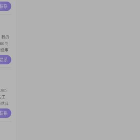
2##生
A联系
相处，
暇的时
。我的
01到
时做事
，性格
A联系
遇到事
责任不
的
85
的工
#虽然我
，不断
A联系
解人意的
分享自