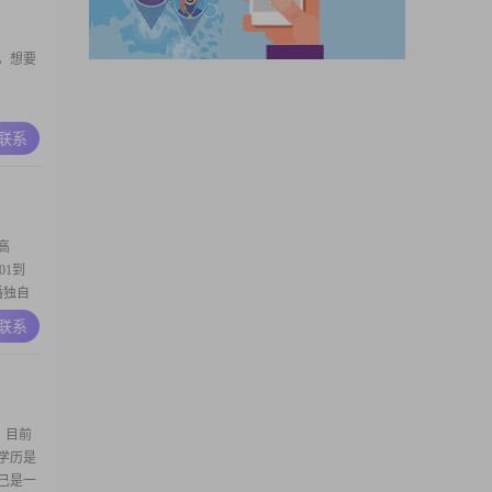
，想要
A联系
高
01到
婚独自
个母亲
A联系
有什么
意让孩
活态度
，目前
，学历是
自己是一