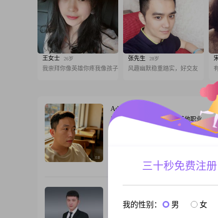
王女士
张先生
26岁
28岁
我崇拜你像英雄你疼我像孩子
风趣幽默稳重踏实，好交友
Adam
36岁
男, 福建泉州, 175cm, 离异, 其他职业
你好，我是1990年出生的男生，身高175c
在泉州工作##3002##我的学历是大学本
在50000元以上##3002##我是一个自信
平时做事稳重可靠，性格上幽默风趣，待
三十秒免费注册
跟T
熟稳重##3002##我本身比较外向健谈，
沟通起来比较顺畅##3002##在相处过程
任感比较强，
风止意平
33岁
男, 福建泉州, 178cm, 离异, 投资
我的性别：
男
女
我是1993年出生的男士，身高178cm##300