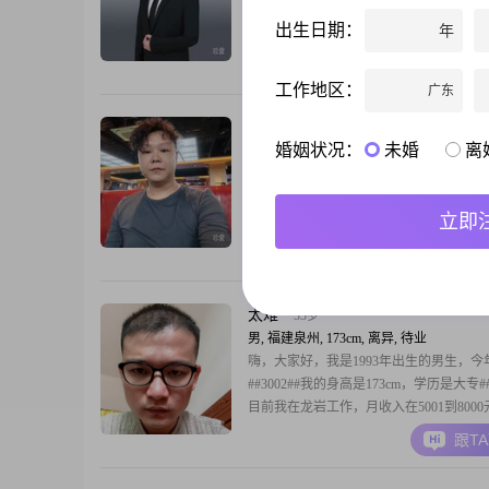
月收入在8001到12000元之间，现在在泉
出生日期：
年
##3002##我的学历是大学本科##3002##
人特征，身边的人评价我是一个稳重可靠
跟T
常做事比较成熟稳重##3002##我性格幽
工作地区：
广东
时随和易相处，态度真诚可靠##3002##
时
解愁者
41岁
婚姻状况：
未婚
离
男, 福建泉州, 175cm, 离异, 其他职业
你好，我是1985年出生的，今年39岁##300
是男士，身高175cm##3002##我的学历是
立即
##3002##目前我的月收入在20001元到50
区间##3002##我的工作地点在泉州##3002
跟T
个人的一些特点，身边的人对我的评价是
靠，平时随和易相处，而且责任感强##300
太难
33岁
男, 福建泉州, 173cm, 离异, 待业
嗨，大家好，我是1993年出生的男生，今年
##3002##我的身高是173cm，学历是大专##3
目前我在龙岩工作，月收入在5001到800
间##3002##关于我的性格，我觉得自己
跟T
当下的人，平时心态比较平和##3002##
我随和易相处，没什么架子，平时待人接