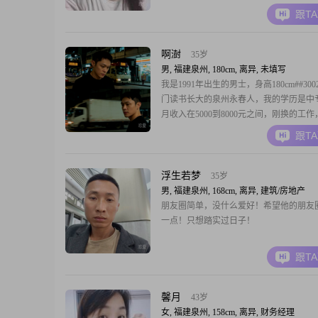
个温柔体贴的人，平时也比较善解人意##30
跟T
格上我比较开朗，平时也爱笑##3002##
立自信的人，对待生活乐观积极##3002#
比较细腻敏感
啊澍
35岁
男, 福建泉州, 180cm, 离异, 未填写
我是1991年出生的男士，身高180cm##300
门读书长大的泉州永春人，我的学历是中
月收入在5000到8000元之间，刚换的工
目前在石狮##3002##实在的闽南人##3002
跟T
的性格，平时气氛轻松##3002##我也是
下的人，比较注重眼前的生活，不会想太
生的事#
浮生若梦
35岁
男, 福建泉州, 168cm, 离异, 建筑/房地产
朋友圈简单，没什么爱好！希望他的朋友
一点！只想踏实过日子！
跟T
馨月
43岁
女, 福建泉州, 158cm, 离异, 财务经理