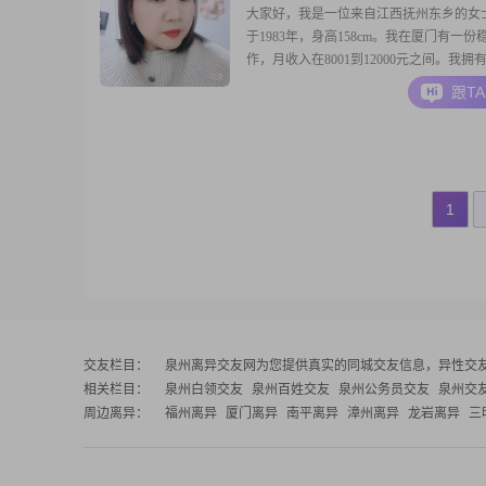
大家好，我是一位来自江西抚州东乡的女
于1983年，身高158cm。我在厦门有一份
作，月收入在8001到12000元之间。我拥
历，在工作中我一直保持着认真负责的态
跟T
得自己是一个善解人意的人，能够理解和
的想法和感受。在生活中，我总是乐观积
各种挑战和困难，相信只要努力，总是会
1
交友栏目：
泉州离异交友网
为您提供真实的同城交友信息，异性交
相关栏目：
泉州白领交友
泉州百姓交友
泉州公务员交友
泉州交
周边离异：
福州离异
厦门离异
南平离异
漳州离异
龙岩离异
三