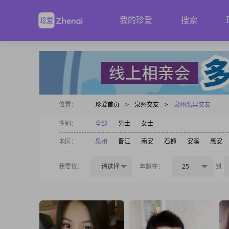
我的珍爱
搜索
位置：
珍爱首页
>
泉州交友
>
泉州离异交友
性别：
全部
男士
女士
地区：
泉州
晋江
南安
石狮
安溪
惠安
我要找：
请选择
年龄在：
25
到