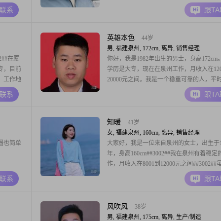
02##性
个耐心包容的人，平时也挺真诚可靠的##300
A联系
跟T
我是一个独
活上我比较勤俭节约，性格随和，比较容易
#我的心思
平时心态也比较乐观积极##3002##平时闲
候，我是一个电影爱
英雄本色
44岁
男, 福建泉州, 172cm, 离异, 销售经理
2##在厦
你好，我是1982年出生的男士，身高172cm
专，目前
学历是大专，现在在泉州工作，月收入在120
作，工作地
20000元之间。我是一个稳重可靠的人，平
##关于我
比较踏实。我也挺幽默风趣的，喜欢开玩笑
A联系
跟T
一个活在当
外向健谈，跟人聊天不冷场。我自信果断，
多还没发
情能拿定主意。我责任感强，觉得该承担的
会推脱。我乐观积极，遇到困难也愿意往好
知暖
41岁
女, 福建泉州, 160cm, 离异, 销售经理
圈也简单
大家好，我是一位来自泉州的女士，出生于19
年，身高160cm##3002##我在泉州有着稳定
作，月收入在8001到12000元之间##3002#
的学历是中专，但我一直保持着学习的热情
A联系
跟T
提升自己##3002##在生活中，我是一个善
人，善于倾听他人的想法和感受，也很乐意
己的故事和经历##3
风吹风
38岁
男, 福建泉州, 175cm, 离异, 生产/制造