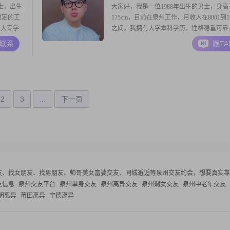
士，出生
大家好，我是一位1988年出生的男士，身高
稳定的工
175cm，目前在泉州工作，月收入在8001到12
有大专学
之间。我拥有大学本科学历，性格稳重可靠
度。我觉
健谈，真诚待人，非常重视家庭，努力在工
A联系
跟T
尊重他人
活之间找到平衡。平时我喜欢看电影，这是
极地面对
松的方式之一。此外，我对摄影摄像也有浓
有好
趣，喜欢记录生活中的美好瞬间。在闲暇时
2
3
...
下一页
友、找女朋友、找男朋友、帅哥美女富婆交友、同城邂逅等
泉州交友约会，想要真实靠
友信息
泉州交友平台
泉州单身交友
泉州离异交友
泉州剩女交友
泉州中老年交友
明离异
莆田离异
宁德离异