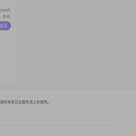
000元
，外向
作与生
A联系
我最放
厚的兴
，我还
谱的单身交友服务请上珍爱网。