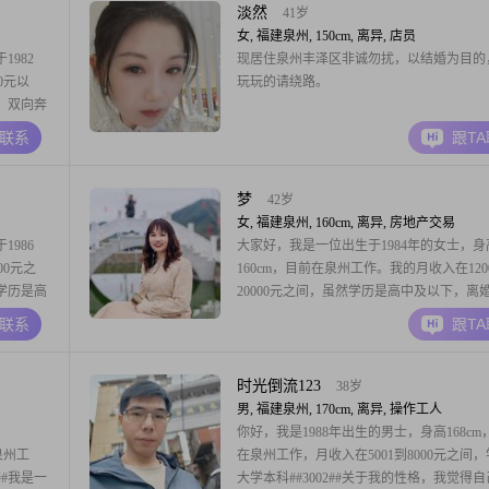
诚实在，身边朋友都说我是
淡然
41岁
女, 福建泉州, 150cm, 离异, 店员
982
现居住泉州丰泽区非诚勿扰，以结婚为目的
0元以
玩玩的请绕路。
，双向奔
A联系
跟T
梦
42岁
女, 福建泉州, 160cm, 离异, 房地产交易
986
大家好，我是一位出生于1984年的女士，身
00元之
160cm，目前在泉州工作。我的月收入在120
学历是高
20000元之间，虽然学历是高中及以下，离
不断提升
带一儿一女，介意请绕行，个人觉得做为一
A联系
跟T
把家庭放
如果连自己的孩子都能放弃，相信世界上没
座城市的
他舍不得的了，宁愿自己努力工作，也不愿
我始终
子去承担错误，我一直保持着乐观积极的生
时光倒流123
38岁
男, 福建泉州, 170cm, 离异, 操作工人
你好，我是1988年出生的男士，身高168cm
泉州工
在泉州工作，月收入在5001到8000元之间
2##我是一
大学本科##3002##关于我的性格，我觉得