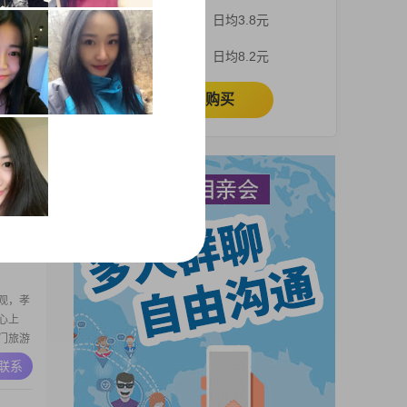
喜欢中国
3个月
日均3.8元
##虽然
的有缘
A联系
1个月
日均8.2元
立即购买
2##我
与人相处
容，觉得
作与生
A联系
态
家共同进
观，孝
心上
出门旅游
冷静有自
A联系
时十分顾
#为人真