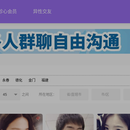
珍心会员
异性交友
永春
德化
金门
福建
45
之间
所在地区：
省/直辖市
市/区