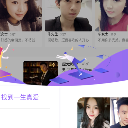
宋女士
朱先生
华女士
28岁
30岁
25岁
有好感的会回复，不将就
爱唱歌，逗我喜欢的人开心
不用你多完美，我
虚无的爷
43岁
男, 福建泉州, 170cm, 离异, 总监
m，目前
大家好，我是1983年出生的男士，身高
科，月收入
170cm##3002##我的学历是大学本科##3002
果断的人，
在的工作地在泉州，月收入在12001元到200
人接物成
间##3002##我的性格特征包括自信果断，
 找到一生真爱
A联系
跟T
和身边的人
重，追求事业成功##3002##我目前在泉州
中，我的责
活，希望在这里找到合适的另一半##3002#
入情况比较稳
星空
41岁
女, 福建泉州, 160cm, 离异, 金融
2##我的
我是一个简单的人，希望能简单快乐的生活