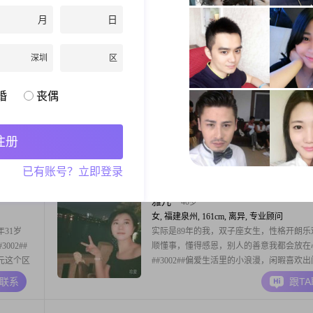
州工作
##3002##有一份稳定体面的工作##3002##
月
日
关于我的个
的传统文化，喜欢音乐，喜欢大自然##3002
的人，平
经历过感情挫折，但是还是希望能找到自己
A联系
跟T
默风趣，平
人##3002##
深圳
区
在做决定的
maggie
36岁
婚
丧偶
女, 福建泉州, 163cm, 离异, 服务业
2##性别
90年，晋江人，离异带男孩，自主创业##300
中专
的性格是温柔体贴##3001##善解人意，在
注册
000元这个
时，我比较看重互相尊重##3001##信任包
##关于我
这是相处的基础##3002##平时我会平衡工
A联系
跟T
已有账号？立即登录
稳重可
活，也注重生活品质，享受慢节奏的生活状
2#
##3002##在个人成长方面，我希望能和大
步##3002##我
雅儿
40岁
女, 福建泉州, 161cm, 离异, 专业顾问
31岁
实际是89年的我，双子座女生，性格开朗乐
002##
顺懂事，懂得感恩，别人的善意我都会放在
0元这个区
##3002##偏爱生活里的小浪漫，闲暇喜欢
是一个活在
散心##3002##平日里活泼爱笑，遇事成熟
A联系
跟T
朋友们都说
己的想法##3002##工作上进有事业心，同
物也比较
家，满心期待拥有温暖安稳的小家##3002#