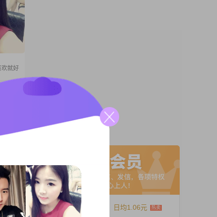
喜欢就好
##我现
00元之
成熟稳
A联系
工作生
#我的收
12个月
日均1.06元