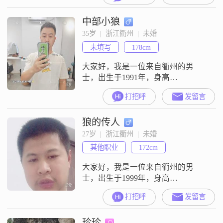
##3002##我觉得自己是个善解人意
中部小狼
的人，能够理解和体谅他人的想法
和感受##3002##在生活中，我真诚
35岁  |  浙江衢州  |  未婚
可靠，对待身边的每一个人都充满
未填写
178cm
真心##3002##我追
大家好，我是一位来自衢州的男
士，出生于1991年，身高
178cm##3002##我的月收入在8001到
打招呼
发留言
12000元之间，目前从事一份稳定的
工作##3002##我拥有大专学历，在
狼的传人
工作中我一直保持着认真负责的态
度##3002##我个人性格稳重可靠，
27岁  |  浙江衢州  |  未婚
幽默风趣，善于与人沟通##3002##
其他职业
172cm
在生活中，我自信果断，外向健
谈，总是能
大家好，我是一位来自衢州的男
士，出生于1999年，身高
172cm##3002##我的月收入在50000
打招呼
发留言
元以上，目前在这个城市有着稳定
的工作和收入##3002##虽然学历没
珍珍
有填写，但我相信我的能力和经验