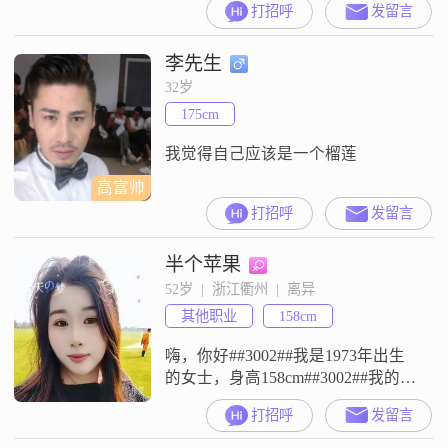
打招呼
发留言
州，学历是中专##3002##我这个人
性格比较直接，平时是幽默风趣的
李先生
类型，大家都说我乐观积极
##3002##我性格外向健谈，喜欢和
32岁
人交流##3002##我比较看重活在当
175cm
下的状态，性格随和易相处，平时
对人也很
我觉得自己应该是一个榴莲
高富帅
打招呼
发留言
半个苹果
52岁  |  浙江衢州  |  离异
其他职业
158cm
嗨，你好##3002##我是1973年出生
的女士，身高158cm##3002##我的月
收入在3001到5000元之间，现在在
打招呼
发留言
衢州工作##3002##学历是高中及以
下##3002##我是一个温柔体贴的