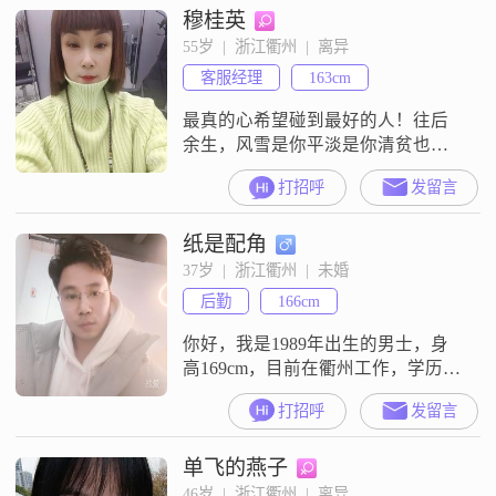
穆桂英
人，也很善解人意##3002##平时待
人真诚可靠，做事情比较踏实
55岁  |  浙江衢州  |  离异
##3002##在生活上，我把家庭放在
客服经理
163cm
优先的位置，性格乐观
最真的心希望碰到最好的人！往后
余生，风雪是你平淡是你清贫也是
你！
打招呼
发留言
纸是配角
37岁  |  浙江衢州  |  未婚
后勤
166cm
你好，我是1989年出生的男士，身
高169cm，目前在衢州工作，学历是
大专，月收入在5001到8000元之间
打招呼
发留言
##3002##我是一个比较务实踏实的
人，平时做事稳重可靠，不喜欢那
单飞的燕子
些虚头巴脑的东西##3002##在与人
相处方面，我觉得相互尊重是基
46岁  |  浙江衢州  |  离异