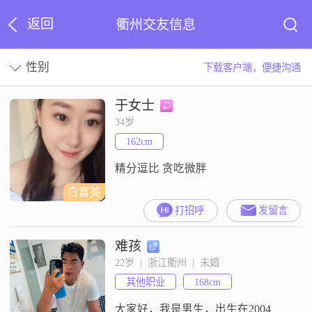
返回
衢州交友信息
性别
下载客户端，便捷沟通
于女士
34岁
162cm
精分逗比 贪吃微胖
白富美
打招呼
发留言
难孩
22岁  |  浙江衢州  |  未婚
其他职业
168cm
大家好，我是男生，出生在2004