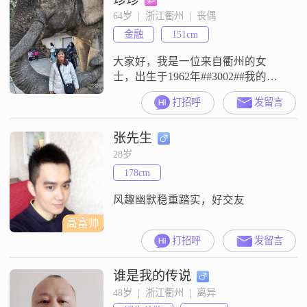
能够让我在生活中不断进步
64岁  |  浙江衢州  |  丧偶
##3002##我性格幽默风趣，总是能
金融
151cm
找到让周围人开心的方式##3002##
自信果断是我的特点之
大家好，我是一位来自衢州的女
士，出生于1962年##3002##我的身
高是151厘米，可能在人群中不是特
打招呼
发留言
别显眼，但我相信，一个人的魅力
不仅仅体现在身高上##3002##我目
张先生
前的工作收入在3001到5000元之
间，虽然不算特别高，但足够维持
28岁
我简单而幸福的生活##3002##我性
178cm
格温柔体贴，善解人意，总是愿意
站在他人的角度
风趣幽默稳重踏实，好交友
高富帅
打招呼
发留言
谁是我的传说
48岁  |  浙江衢州  |  离异