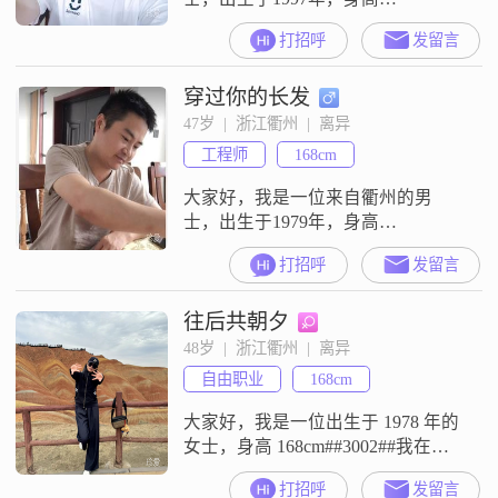
174cm##3002##目前，我的月收入在
打招呼
发留言
5001到8000元之间，虽然不是特别
高，但也能保证基本的生活需求
穿过你的长发
##3002##我的学历是中专，虽然在
学术上没有太多的追求，但我一直
47岁  |  浙江衢州  |  离异
在努力提升自己的专业技能和工作
工程师
168cm
能力##3002##性格方面，我比较随
和，容易相处##30
大家好，我是一位来自衢州的男
士，出生于1979年，身高
168cm##3002##我在工作中努力进
打招呼
发留言
取，目前月收入在10001到20000元
之间##3002##情绪稳定，有事业
往后共朝夕
心，有时间会去旅游打卡，希望遇
到一个三观正有共同话题的女神处
48岁  |  浙江衢州  |  离异
对象##3002##请各位女王聊天之前
自由职业
168cm
看资料，谨慎招呼，纯聊天
##3001##出老千等请
大家好，我是一位出生于 1978 年的
女士，身高 168cm##3002##我在衢
州工作，学历是大专##3002##我的
打招呼
发留言
月收入在 3001 - 5000 元之间