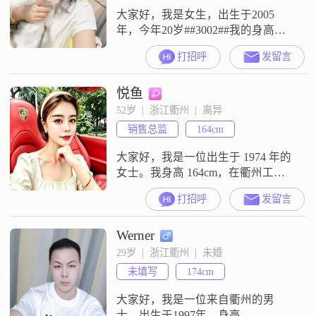
大家好，我是女生，出生于2005
年，今年20岁##3002##我的身高是
167cm##3002##我现在在衢州工作
打招呼
发留言
##3002##我的学历是中专##3002##
目前的月收入在3001元到5000元这
悦鱼
个区间##3002##我是一个真诚可靠
的人，平时性格比较开朗，也爱笑
52岁  |  浙江衢州  |  离异
##3002##在和别人的相处中，我表
销售总监
164cm
现得比较温柔体贴
大家好，我是一位出生于 1974 年的
女士。我身高 164cm，在衢州工
作，学历是大专。我的月收入在
打招呼
发留言
8001 - 12000 元之间。我觉得自己是
个挺不错的人。在生活中，我性格
Werner
温柔体贴，善解人意，总是希望能
多理解他人一些。我也很开朗爱
29岁  |  浙江衢州  |  未婚
笑，愿意把快乐传递给身边的人。
未填写
174cm
而且我很独立自信，能够依靠自己
的能力去处理生活中的各种
大家好，我是一位来自衢州的男
士，出生于1997年，身高