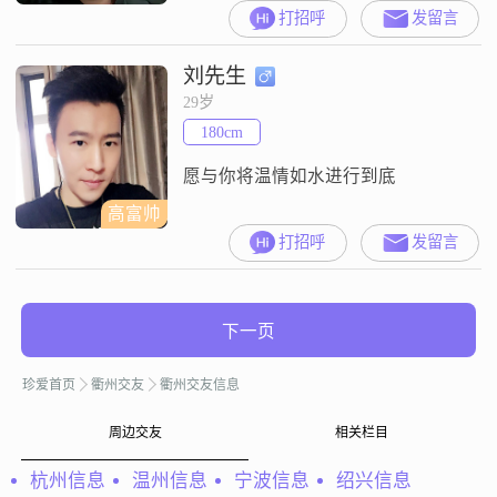
的月收入在8001到12000元之间，目
打招呼
发留言
前从事着一份稳定的工作。虽然我
的学历是中专，但我一直保持着学
刘先生
习和进步的态度。我非常重视家
庭，认为家庭是生活中最重要的一
29岁
部分。我为人真诚可靠，耐心包
180cm
容，善于倾听他人的想法和感受。
我喜欢规划未来，对生活有着明确
愿与你将温情如水进行到底
的目标
高富帅
打招呼
发留言
下一页
珍爱首页
衢州交友
衢州交友信息
周边交友
相关栏目
杭州信息
温州信息
宁波信息
绍兴信息