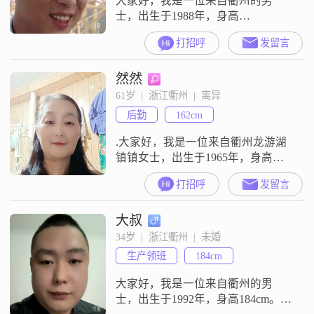
大家好，我是一位来自衢州的男
士，出生于1988年，身高
176cm##3002##目前，我的月收入在
打招呼
发留言
5001到8000元之间，拥有大专学历
##3002##在生活中，我非常注重互
然然
相鼓励，认为这是建立良好关系的
基础##3002##我经常进行器械训
61岁  |  浙江衢州  |  离异
练，这不仅让我保持健康的体魄，
后勤
162cm
也培养了我坚持不懈的精神
##3002##我认为活在
.大家好，我是一位来自衢州龙游湖
镇镇女士，出生于1965年，身高
162cm.我的月收入在5001到8000元
打招呼
发留言
之间，.目前的工作地也是衢州龙游
（十里坪监狱退休职工，）学历方
大叔
面，我完成了高中教育。我没交会
员.联系不到本人.谢谢大家厚爱。我
34岁  |  浙江衢州  |  未婚
性格温柔体贴，善解人意，喜欢理
生产领班
184cm
解和帮助他人。在生活中，我独立
自信，乐观积极，总是以一颗
大家好，我是一位来自衢州的男
士，出生于1992年，身高184cm。我