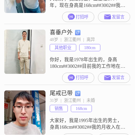
年，现在身高是168cm##3002##我的
月收入在5001到8000元这个范围，
打招呼
发留言
目前的工作地点在衢州##3002##我
的学历是中专##3002##我这个人责
喜垂户外
任感比较强，做事成熟稳重，平时
比较追求事业上的成功，也喜欢规
48岁  |  浙江衢州  |  离异
划自己的未来##3002##平时生活
其他职业
180cm
里，我喜欢亲近自然，也喜欢记录
生活
你好，我是1978年出生的，身高
180cm##3002##目前我的工作地在衢
州，学历是大专，月收入在20001到
打招呼
发留言
50000元这个区间##3002##我是一个
稳重可靠的人，平时做事很有责任
尾戒已带
感，对待生活一直保持乐观积极的
态度##3002##在我的观念里，家庭
31岁  |  浙江衢州  |  未婚
是非常重要的，所以我始终把家庭
销售
168cm
放在很重要的位置##3002##我为
大家好，我是1995年出生的男士，
身高168cm##3002##我的月收入在
5001到8000元之间，工作地点在衢