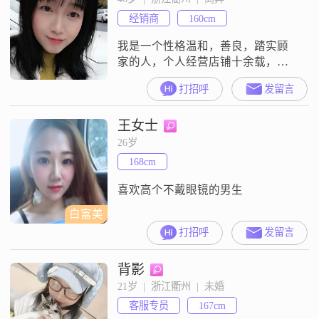
础，所以我一直坚持平等沟通，有
经销商
160cm
话直说，不喜欢拐弯抹角，也拒绝
猜忌##3002#
我是一个性格温和，善良，踏实顾
家的人，个人经营店铺十余载，为
人诚信，无不良嗜好，想找一个三
打招呼
发留言
观正的良人
王女士
26岁
168cm
喜欢高个不戴眼镜的男生
白富美
打招呼
发留言
背影
21岁  |  浙江衢州  |  未婚
客服专员
167cm