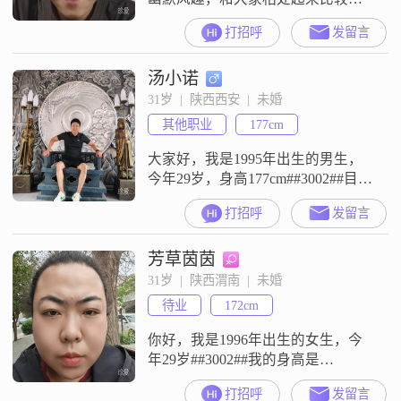
松##3002##我对待感情和生活都真
打招呼
发留言
诚可靠，做事风格成熟稳重，心态
上一直保持乐观积极##3002##我平
汤小诺
时热衷自我提升，会坚持阅读写
作，也会去健身增肌，有时候还会
31岁  |  陕西西安  |  未婚
进行乐器演奏##3002##我觉得两个
其他职业
177cm
人在一起，三观契合很重要
大家好，我是1995年出生的男生，
今年29岁，身高177cm##3002##目前
我的工作地在西安，月收入在50000
打招呼
发留言
元以上，学历是大专##3002##我是
一个性格比较外向的人，平时比较
芳草茵茵
健谈##3002##朋友们对我的评价是
稳重可靠，我也觉得自己是一个责
31岁  |  陕西渭南  |  未婚
任感比较强的人##3002##在与人相
待业
172cm
处的时候，我性格里还有幽默风趣
你好，我是1996年出生的女生，今
年29岁##3002##我的身高是
172cm##3002##我的学历是大专
打招呼
发留言
##3002##我现在在渭南工作