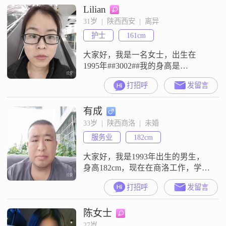
Lilian
冷静，习惯随遇而安，挺享受慢节
奏的生活状态，也喜欢有自己的独
31岁  |  陕西西安  |  离异
处时光##3002##闲暇时候我常做的
护士
161cm
事是美食探店，也喜欢研究创业相
关的内容##300
大家好，我是一名女士，出生在
1995年##3002##我的身高是
161cm##3002##目前我的月收入在
打招呼
发留言
3001到5000元这个区间##3002##我
的工作地点在西安##3002##我的学
有成
历是大学本科##3002##我是一个独
立自信的人，同时也很善解人意
33岁  |  陕西商洛  |  未婚
##3002##在生活中，我比较注重平
服务业
182cm
衡工作与生活，不会把自己逼
大家好，我是1993年出生的男生，
身高182cm，现在在商洛工作，学历
是大专，月收入在5001到8000元之
打招呼
发留言
间##3002##我这个人性格比较稳重
可靠，平时责任感比较强，对待事
陈女士
情一直保持真诚可靠的态度
##3002##生活中我把家庭看得很
27岁