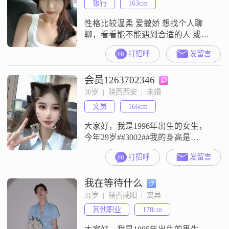
银行
163cm
平衡，也会注重生活品质##3002##
平时我喜欢看
性格比较温柔 爱撒娇 想找个人聊
聊，看看能不能遇到合适的人 或者
你有养宠物，或者你也喜欢普拉提
打招呼
发留言
##3001##游泳，都可以来打个招呼
##3002##希望在这里能遇到一个真
会员1263702346
诚的人，我们可以从聊天开始，慢
慢了解彼此##3002##
30岁  |  陕西西安  |  未婚
文员
166cm
大家好，我是1996年出生的女生，
今年29岁##3002##我的身高是
166cm，现在在西安工作生活
打招呼
发留言
##3002##我的学历是大学本科，每
月收入在5001元到8000元之间
我在等待什么
##3002##我的性格是独立自信的，
平时也保持着乐观积极的心态
31岁  |  陕西咸阳  |  离异
##3002##朋友们都说我温柔体贴，
其他职业
178cm
也比较善解人意##3002##我本身是
个性格开