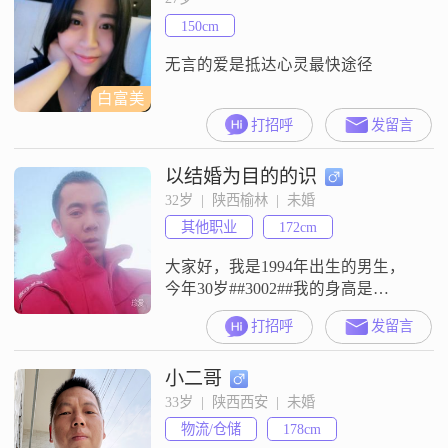
重，觉得家是重要的依靠##3002##
150cm
平时也比较勤俭节约，过日子讲究
实在##3002
无言的爱是抵达心灵最快途径
白富美
打招呼
发留言
以结婚为目的的识
32岁  |  陕西榆林  |  未婚
其他职业
172cm
大家好，我是1994年出生的男生，
今年30岁##3002##我的身高是
172cm##3002##我现在在榆林这边工
打招呼
发留言
作生活##3002##关于收入情况，我
现在的月收入在5001元到8000元这
小二哥
个区间##3002##我的学历是高中及
以下##3002##平时大家对我的评价
33岁  |  陕西西安  |  未婚
里，说我责任感强，遇到事情能担
物流/仓储
178cm
当起来##3002##我