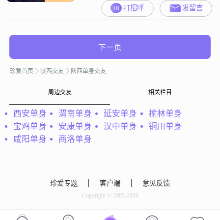
打招呼
发留言
下一页
珍爱首页
陕西交友
陕西单身交友
周边交友
相关栏目
西安单身
渭南单身
延安单身
榆林单身
宝鸡单身
安康单身
汉中单身
铜川单身
咸阳单身
商洛单身
珍爱专题
客户端
意见反馈
Copyright © 2005-2026