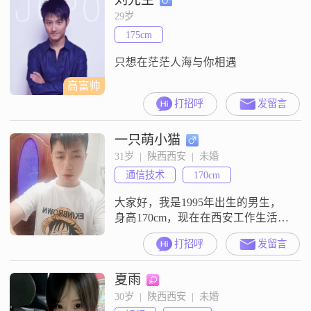
和易相处的人，性格上比较包容理
29岁
解，情绪也很稳定，大家都说我真
175cm
诚可靠，平时也挺幽默风趣的##
只想在茫茫人海与你相遇
高富帅
打招呼
发留言
一只萌小猫
31岁  |  陕西西安  |  未婚
通信技术
170cm
大家好，我是1995年出生的男生，
身高170cm，现在在西安工作生活
##3002##我的学历是高中及以下，
打招呼
发留言
目前月收入在3000元以下##3002##
我觉得自己是个责任感强的人，做
夏雨
事稳重可靠，平时性格幽默风趣，
对人也很有耐心，比较包容
30岁  |  陕西西安  |  未婚
##3002##我比较看重工作和生活的