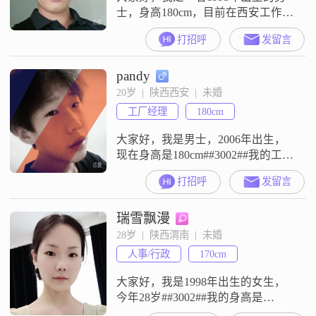
士，身高180cm，目前在西安工作，
月收入在8001到12000元之间。我拥
打招呼
发留言
有博士学位，对待生活和工作都秉
持着认真和努力的态度。我觉得自
pandy
己是一个稳重可靠的人，在生活和
工作中都能够承担起应有的责任。
20岁  |  陕西西安  |  未婚
同时，我也比较幽默风趣，善于与
工厂经理
180cm
人交流，能够给身边的人带来快乐
和轻松的氛围。我非常追求事业成
大家好，我是男士，2006年出生，
现在身高是180cm##3002##我的工作
地在西安，目前的月收入在3000元
打招呼
发留言
以下，学历是高中及以下##3002##
在性格方面，我是一个耐心包容的
瑞雪飘漫
人，平时待人接物会比较有耐心，
也能包容不同的想法和习惯
28岁  |  陕西渭南  |  未婚
##3002##我觉得自己是一个真诚可
人事/行政
170cm
靠的人，与人相处的时候会保持真
诚的态度##300
大家好，我是1998年出生的女生，
今年28岁##3002##我的身高是
170cm##3002##我的学历是大专