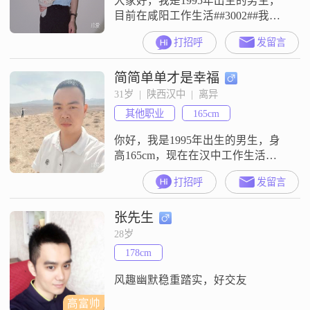
大家好，我是1995年出生的男生，
目前在咸阳工作生活##3002##我的
身高是178cm，学历是大专，月收入
打招呼
发留言
在5001到8000元这个区间##3002##
关于我自己，我认为家庭是比较重
简简单单才是幸福
要的，平时会把家庭放在心里比较
重的位置##3002##我平时也喜欢玩
31岁  |  陕西汉中  |  离异
电子游戏，在空闲的时候会花时间
其他职业
165cm
在这上面##3002##另外，我这个人
你好，我是1995年出生的男生，身
高165cm，现在在汉中工作生活
##3002##我的学历是大专，目前月
打招呼
发留言
收入在8001到12000元之间##3002##
性格方面，大家平时对我的评价是
张先生
稳重可靠，我也确实觉得自己是个
责任感比较强的人##3002##平时为
28岁
人随和，比较好相处，不喜欢斤斤
178cm
计较##3002##在个人观念上，我认
为
风趣幽默稳重踏实，好交友
高富帅