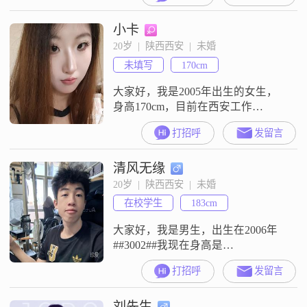
##3002##我的月收入在3001元到
小卡
5000元这个区间##3002##关于我的
性格，我是一个温柔体贴的人，平
20岁  |  陕西西安  |  未婚
时也比较善解人意##3002##我性格
未填写
170cm
开朗，平时爱笑##3002##
大家好，我是2005年出生的女生，
身高170cm，目前在西安工作
##3002##我的学历是大学本科
打招呼
发留言
##3002##我是一个善解人意的人，
性格细腻敏感，平时待人真诚可靠
清风无缘
##3002##在感情和生活里，我追求
稳定安逸的状态，希望能有一个可
20岁  |  陕西西安  |  未婚
以长久走下去的关系##3002##我平
在校学生
183cm
时比较注重时尚穿搭，也很看重生
活中的安全感##3
大家好，我是男生，出生在2006年
##3002##我现在身高是
183cm##3002##我的月收入在12001
打招呼
发留言
元到20000元这个区间##3002##我目
前在西安工作##3002##我的学历是
刘先生
大学本科##3002##平时我是一个随