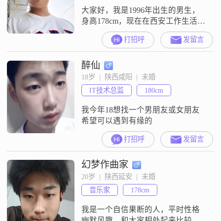
大家好，我是1996年出生的男生，
身高178cm，现在在西安工作生活
##3002##我的学历是大专，月收入
打招呼
发留言
在8001元到12000元这个区间
##3002##关于我的性格，我觉得自
醉仙
己是个稳重可靠的人，平时做事比
较踏实##3002##同时我也挺幽默风
18岁  |  陕西咸阳  |  未婚
趣的，自信果断，遇到事情能拿定
IT技术总监
180cm
主意##3002##在生活中，我是一个
以家庭
我今年18想找一个男朋友或女朋友
希望可以遇到有缘的
打招呼
发留言
幻梦作曲家
20岁  |  陕西延安  |  未婚
音乐家
178cm
我是一个自信果断的人，平时性格
幽默风趣，和大家相处起来比较轻