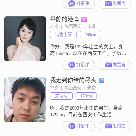
打招呼
发留言
##3002##我现在的工作地点在渭
南，月收入在3001到5000元之间
平静的港湾
##3002##关于我的性格，我是一个
温柔体贴的人##3002##平时我也会
33岁  |  陕西西安  |  未婚
比较细腻敏感，对待事情和身边的
销售主管
160cm
人，我都希望能真诚可靠地去相处#
你好，我是1993年出生的女士，身
高160cm，现在在西安工作，学历是
中专，月收入在12001到20000元之
打招呼
发留言
间##3002##我是一个善解人意的
人，平时比较独立自信，性格乐观
我走到你给的尽头
积极，随和易相处，也富有同理
心，做人真诚可靠##3002##在生活
23岁  |  陕西西安  |  未婚
里我比较享受当下，觉得过好每一
未填写
179cm
天很重要，同时我也是家庭优先的
类型，很看重家人的
嗨，我是2003年出生的男生，身高
179cm，目前在西安工作生活
##3002##我的学历是硕士，月收入
打招呼
发留言
目前在3000元以下##3002##性格方
面我比较稳重可靠，平时做事理性