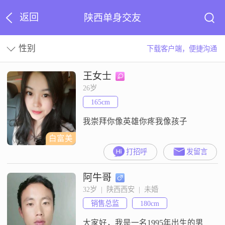
返回
陕西单身交友
性别
下载客户端，便捷沟通
王女士
26岁
165cm
我崇拜你像英雄你疼我像孩子
白富美
打招呼
发留言
阿牛哥
32岁  |  陕西西安  |  未婚
销售总监
180cm
大家好，我是一名1995年出生的男