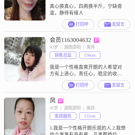
真心换真心，四两换半斤，宁缺毋
滥，静待有缘人
打招呼
发留言
会员1163004632
43岁  |  湖南邵阳  |  离异
销售总监
156cm
我是一个性格直爽开朗的人希望对
方有上进心，责任心，稳定的收入
希望遇见一个满眼都是我，对我偏
打招呼
发留言
爱的人
凤
45岁  |  湖南邵阳  |  离异
家政服务
155cm
1.我是一个性格开朗乐观的人 2.我想
找个事事有商有量，凡事都换位思