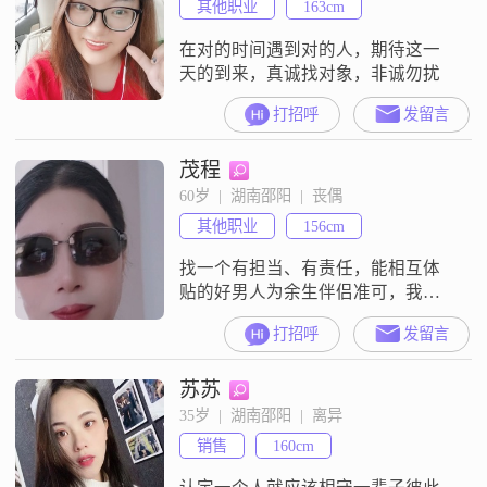
其他职业
163cm
在对的时间遇到对的人，期待这一
天的到来，真诚找对象，非诚勿扰
打招呼
发留言
茂程
60岁  |  湖南邵阳  |  丧偶
其他职业
156cm
找一个有担当、有责任，能相互体
贴的好男人为余生伴侣准可，我有
油茶产业2百亩左右，今年投产了，
打招呼
发留言
有愿意来为我分享的帅哥吗？
苏苏
35岁  |  湖南邵阳  |  离异
销售
160cm