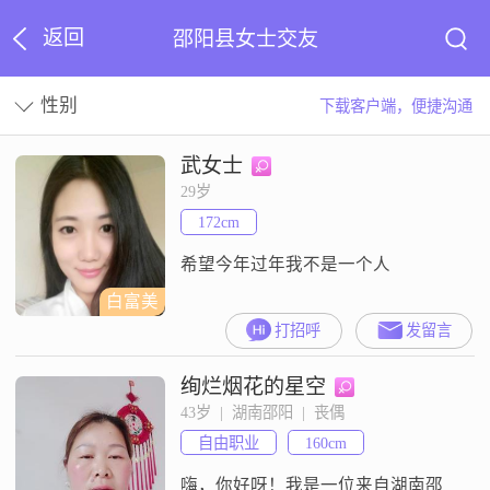
返回
邵阳县女士交友
性别
下载客户端，便捷沟通
武女士
29岁
172cm
希望今年过年我不是一个人
白富美
打招呼
发留言
绚烂烟花的星空
43岁  |  湖南邵阳  |  丧偶
自由职业
160cm
嗨，你好呀！我是一位来自湖南邵