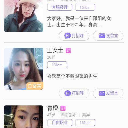
客服经理
163cm
大家好，我是一位来自邵阳的女
士，出生于1971年，身高
163cm##3002##我拥有大专学历，目
打招呼
发留言
前在邵阳工作，月收入3000元以下
##3002##我性格温柔体贴，随和易
王女士
相处，真诚可靠，家庭对我来说非
常重要，我总是把家庭放在第一位
26岁
##3002##在生活中，我善解人意，
168cm
追求简单幸福和稳定安逸的生活方
式##3002##我喜
喜欢高个不戴眼镜的男生
白富美
打招呼
发留言
青橙
47岁  |  湖南邵阳  |  离异
自由职业
161cm