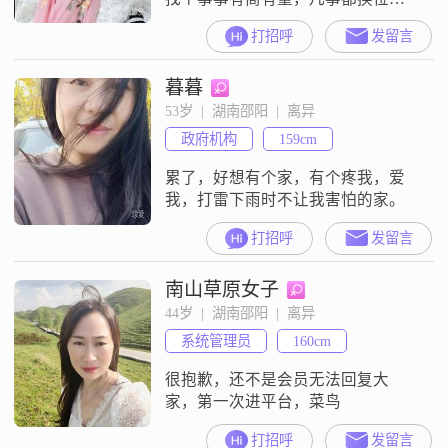
考，相遇是缘分走到一起更是上天
打招呼
发留言
安排 3.我喜欢唱歌，看书，散步，
旅游，研究菜系，和我的另一半畅
暮暮
所欲言 4.都成一家人了不要分彼此
的好，你的家人也是我的亲人我希
53岁  |  湖南邵阳  |  离异
望跟我一样对待我爸妈孩子事事不
政府机构
159cm
要计较方能走的长远。
累了，好想有个家，有个疼我，爱
我，打雷下雨时不让我害怕的家。
打招呼
发留言
南山草原女子
44岁  |  湖南邵阳  |  离异
系统管理员
160cm
很抱歉，还不是会员无法回复大
家，第一次进平台，菜鸟
打招呼
发留言