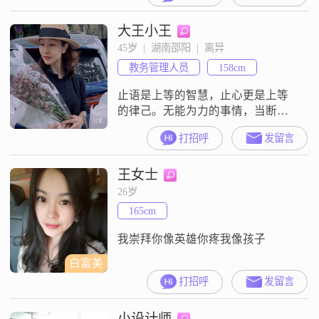
大王小王
45岁  |  湖南邵阳  |  离异
教务管理人员
158cm
止语是上等的智慧，止心更是上等
的律己。无能为力的事情，当断；
生命里无缘的人，当舍；心中烦欲
打招呼
发留言
执念，当离。自尊自强自爱自足，
从容不迫，优雅度日。
王女士
26岁
165cm
我崇拜你像英雄你疼我像孩子
白富美
打招呼
发留言
小设计师