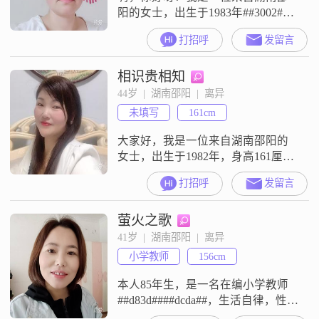
阳的女士，出生于1983年##3002##
我的身高大约是160厘米，虽然不是
打招呼
发留言
特别高，但我相信身高并不是最重
要的，重要的是我们的内心是否契
相识贵相知
合##3002##我每个月的收入在3000
元以下，虽然不算多，但足够我过
44岁  |  湖南邵阳  |  离异
上简单而精致的生活##3002##我性
未填写
161cm
格开朗，总是爱笑，我觉得笑容是
世界上最美好的
大家好，我是一位来自湖南邵阳的
女士，出生于1982年，身高161厘米
##3002##我在当地有着稳定的工
打招呼
发留言
作，月收入在5001到8000元之间
##3002##虽然我的学历是中专，但
萤火之歌
我一直保持着学习的热情，努力提
升自己的能力和素质##3002##性格
41岁  |  湖南邵阳  |  离异
方面，我自认为是一个温柔体贴的
小学教师
156cm
人，善于理解和关心他人##3002##
我平时
本人85年生，是一名在编小学教师
##d83d####dcda##，生活自律，性情
温和##3002##经历过一段婚姻，育