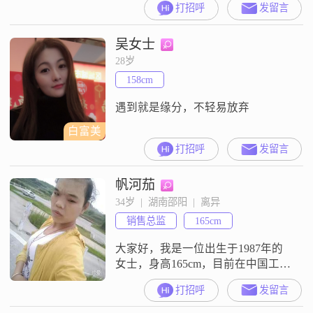
打招呼
发留言
有一儿一女，女儿随我生活
##3002##过往教会我责任与成长，
吴女士
也让我更加明晰自己对家庭的期待
##3002####3010##关于我
28岁
##3011####d83c####df38##· 生活：
158cm
简单##300
遇到就是缘分，不轻易放弃
白富美
打招呼
发留言
帆河茄
34岁  |  湖南邵阳  |  离异
销售总监
165cm
大家好，我是一位出生于1987年的
女士，身高165cm，目前在中国工
作，月收入在3001到5000元之间
打招呼
发留言
##3002##我拥有大专学历，平时喜
欢摄影和修图，这让我能够记录生