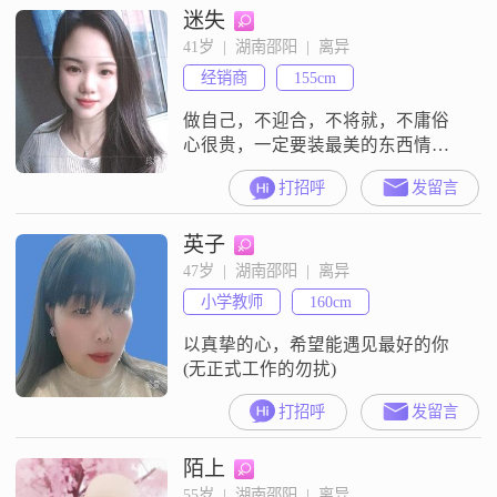
迷失
活中的美好瞬间，并通过后期处理
让它们更加完美##3002##性格方
41岁  |  湖南邵阳  |  离异
面，我自认为是一个善解人意的
经销商
155cm
人，善于倾听他人的想法和感受
##3002##我享受当下
做自己，不迎合，不将就，不庸俗
心很贵，一定要装最美的东西情绪
很贵，一定要接触让你愉快的人
打招呼
发留言
英子
47岁  |  湖南邵阳  |  离异
小学教师
160cm
以真挚的心，希望能遇见最好的你
(无正式工作的勿扰)
打招呼
发留言
陌上
55岁  |  湖南邵阳  |  离异