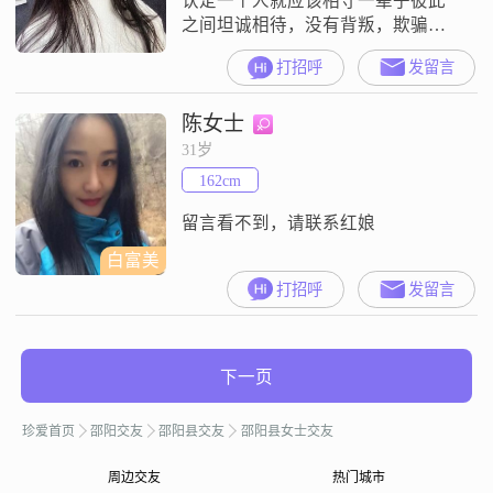
认定一个人就应该相守一辈子彼此
之间坦诚相待，没有背叛，欺骗，
互相欣赏对方信任对方，
打招呼
发留言
陈女士
31岁
162cm
留言看不到，请联系红娘
白富美
打招呼
发留言
下一页
珍爱首页
邵阳交友
邵阳县交友
邵阳县女士交友
周边交友
热门城市