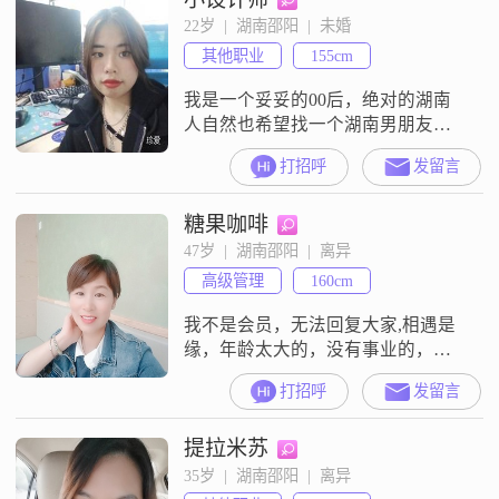
22岁  |  湖南邵阳  |  未婚
其他职业
155cm
我是一个妥妥的00后，绝对的湖南
人自然也希望找一个湖南男朋友没
有太多的要求就希望我的另一半是
打招呼
发留言
个暖男，会照顾我，陪我玩，配我
闹，不用有太大的脾气我害怕呀，
糖果咖啡
我平时就是一个智商不高还有可能
会把你传染，不过没关系就这样一
47岁  |  湖南邵阳  |  离异
直像小孩子一样无忧无虑的玩。对
高级管理
160cm
于两个人的感情我觉得他是互相
的，不是一个单方面付出，他就是
我不是会员，无法回复大家,相遇是
需要两个人一起运营他
缘，年龄太大的，没有事业的，个
子矮的，长相太丑的都请不要联系
打招呼
发留言
提拉米苏
35岁  |  湖南邵阳  |  离异