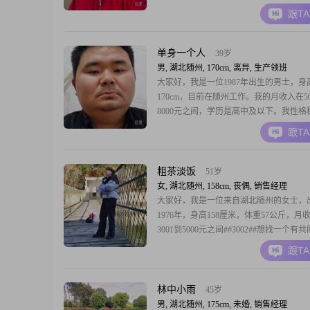
稳重可靠，家庭对我来说非常重要，我总
跟T
放在第一位##3002##我是一个真诚可靠
感情和生活都非常认真##3002##我注重
平时会注意饮食和
单身一个人
39岁
男, 湖北随州, 170cm, 离异, 生产领班
大家好，我是一位1987年出生的男士，身
170cm，目前在随州工作。我的月收入在50
8000元之间，学历是高中及以下。我性格
靠，责任感强，总是乐观积极地面对生活
跟T
易相处，不喜欢计较太多，与人交往时总
诚和善意。在生活中，我勤俭节约，不铺
注重实用和性价比。我有一些特别的兴趣
粗茶淡饭
51岁
如哲学
女, 湖北随州, 158cm, 丧偶, 销售经理
大家好，我是一位来自湖北随州的女士，
1976年，身高158厘米，体重57公斤，月
3001到5000元之间##3002##想找一个有
好的男士相伴，互相取暖共渡余生，不喜
跟T
味，酒可以少量，身高1米7以上，年龄在5
间##3002##我性格开朗，喜欢唱歌听歌
意者欢迎与我联系，我们可
林中小雨
45岁
男, 湖北随州, 175cm, 未婚, 销售经理