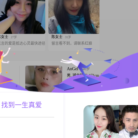
陈女士
陈女士
27岁
31岁
无言的爱是抵达心灵最快途径
留言看不到，请联系红娘
AnGel
40岁
男, 湖北随州, 171cm, 离异, 销售总监
高
大家好，我是一位1986年出生的男士，身高
00到
171cm，目前在随州工作##3002##我的月收
靠，责任
8001到12000元之间，学历是大专##3002#
重健康养
方面，我自认为比较耐心包容，责任感强，
 找到一生真爱
A联系
跟T
互尊重是
靠，真诚待人##3002##对我来说，家庭是
我能够放
的，我会把家庭放在第一位##3002##平时
应该是真
和，容易相处，不
沉默
53岁
男, 湖北随州, 174cm, 离异, 销售总监
高
大家好，我是一位1973年出生的男士，身高