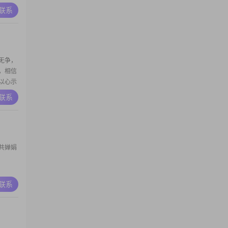
步带来
A联系
然的壮
无争，
，相信
以心示
，我必
A联系
共婵娟
A联系