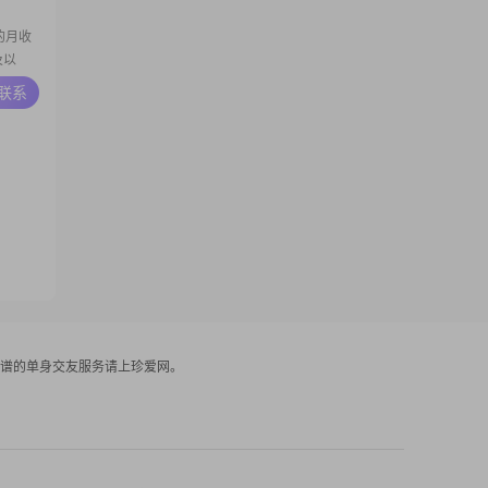
我的月收
及以
工作热
A联系
工作都充
注重个人
谱的单身交友服务请上珍爱网。