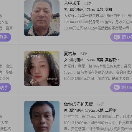
苦中求乐
63岁
男, 湖北随州, 171cm, 离异, 司机
高
大家好，我是一位来自湖北随州的男士，出
收入在
1963年##3002##我身高171厘米，月收入在8
但我一直秉
12000元之间##3002##虽然我的学历是中专
重要的是
一直保持着学习的热情，不断提升自己##300
A联系
跟T
算高，但我
性格稳重可靠，责任感强，总是把家庭放在
工作，不
##3002##在生活中，我随和易相处，真诚
不计较一时的
夏枯草
34岁
女, 湖北随州, 159cm, 离异, 其他职业
士，出生
大家好，我是一位1992年出生的女士，身高
意，能够
159cm，目前生活在美丽的随州。我的月收
立自信，
8001到12000元之间，虽然学历是高中及以
式。我注
我一直保持着独立自信的生活态度。我相信
A联系
跟T
日常生活
中的幸福和满足感并不完全取决于学历的高
有太多的
是取决于我们如何去生活，如何去感受。我
的人，能
富有同理心的人，热爱生活，真诚可靠。我
做你的守护天使
49岁
事都
男, 湖北随州, 173cm, 未婚, 工程师
高
1977年男，高173cm，随州国企工作，月收
收入在
8001到12000元之间##3002##大专，性格稳
##我性格
靠，责任感强，对待事物总是认真负责##300