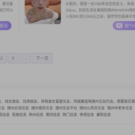
，遇见最
大家好，我是一位1988年出生的女士，身高
我们可以
166cm，目前生活在美丽的随州##3002##
入在8001到12000元之间，虽然学历是高中
下，但我一直保持着积极向上的生活态度和
A联系
跟T
情##3002##我性格真诚可靠，对待生活和
满热情##3002##我喜欢精致的生活方式，
形象和健康管理，经常进行
2
3
...
下一页
友、找女朋友、找男朋友、帅哥美女富婆交友、同城邂逅等
随州交友约会，想要真实靠
交友
随州白领交友
随州离异交友
随州交友平台
随州公务员交友
随州中老年交友
昌信息
恩施信息
荆州信息
黄冈信息
荆门信息
孝感信息
襄阳信息