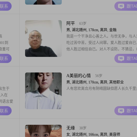
是把家庭
生活中，我特别喜欢亲近自然，享受城市漫
A联系
跟T
的人，对待
的宁静与惬意，也热爱登山徒步，感受大自
健康养生，
丽景色##3002##
阿平
63岁
男, 湖北随州, 178cm, 离异, 金融
高
我是一个干净且心善之人。与世无争，与人
01到
吃过苦中苦，受过人间罪。爱人胜过爱自已
稳重可
他人胜过相信自已。对人不设防，不猜忌，
。我随和
人。但是，人不犯我，我不犯人，人若犯我
A联系
跟T
是本着真
犯人。
张浪费，
爱好，比
A美丽的心情
56岁
男, 湖北随州, 170cm, 离异, 其他职业
出生于
人有悲欢离合月有阴晴圆缺但愿人长久千里
收入在
共同语言愛
欢闻烟
A联系
跟T
3至60之
，运动，有
无缘
38岁
女, 湖北随州, 166cm, 离异, 美容师