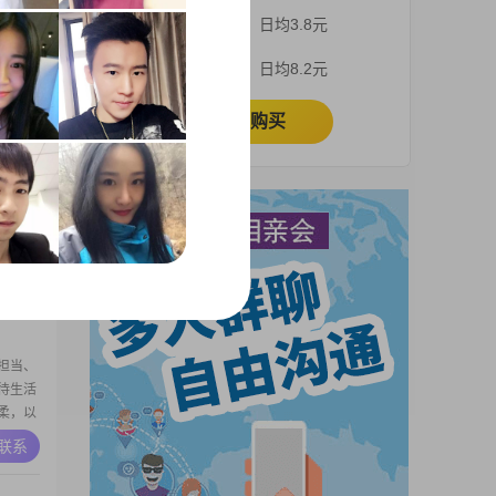
2##我
3个月
日均3.8元
中及以下
和易相处
A联系
1个月
日均8.2元
我的重
我勤俭节
立即购买
生于
中的各
意，能
和易相
A联系
挑，但
份稳定
够满足基
担当、
待生活
柔，以
产品勿扰
A联系