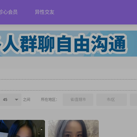
珍心会员
异性交友
45
之间
所在地区：
省/直辖市
市/区