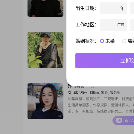
173cm，目前在随州工作##3002##我的月
出生日期：
年
12001到20000元之间，学历是大专##300
自己是一个幽默风趣的人，平时喜欢用一
跟T
来调节气氛，让周围的人感到轻松愉快##30
工作地区：
广东
时，我也是一个稳重可靠的人，在生活和
能够让人感到信任和放心
有缘自会相识
59岁
婚姻状况：
未婚
离
女, 湖北随州, 158cm, 离异, 未填写
嗨，你好呀！我是一位出生于 1974 年的
随州工作##3002##我的身高大概 158cm 呢##
立即
我在工作上还算努力，每个月的收入能有 50
以上，在经济方面还是比较独立的##3002
跟T
历是中专，可能在有些人眼里不算高，但
信能力和经验更重要##3002##我觉得自
点
珍惜善良
46岁
女, 湖北随州, 158cm, 离异, 服务业
80年属猴，成熟独立，三观端正，讨厌虚
生活简单顾家，作息规律，懂得体谅人。
重、专一有担当、情绪稳定的男士，奔着
子，不搞暧昧，非诚勿扰。
跟T