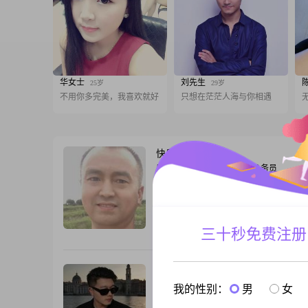
华女士
刘先生
25岁
29岁
不用你多完美，我喜欢就好
只想在茫茫人海与你相遇
快乐余生
51岁
男, 湖北随州, 173cm, 离异, 公务员
大家好，我是一位1975年出生的男士，身
172cm，目前在随州工作。我的月收入在50
7000元之间，学历是大专。我性格稳重可
感强，待人真诚，生活中我勤俭节约，注
三十秒免费注册
跟T
生。我喜欢追求稳定安逸的生活，认为相
人际关系的基础。我热爱登山徒步，这让
松心情，享受大自然的美好。我认为感情
北方
29岁
诚相
男, 湖北随州, 173cm, 未婚, 自由职业
我的性别：
男
女
大家好，我是一位1997年出生的男士，身