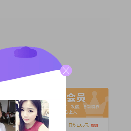
入在
#在性格
稳重可
A联系
非常重要
我性格随
12个月
日均1.06元