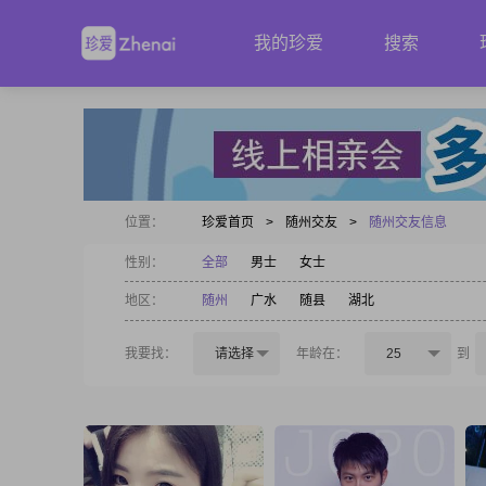
我的珍爱
搜索
位置：
珍爱首页
>
随州交友
>
随州交友信息
性别：
全部
男士
女士
地区：
随州
广水
随县
湖北
我要找：
请选择
年龄在：
25
到