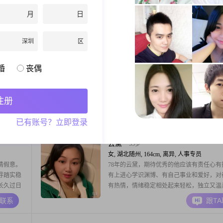
收入在
174cm，四川荥经人，目前在随州工作##300
月
日
2##我觉得
的月收入在5001到8000元之间，学历是高
些小玩笑
##3002##我性格稳重可靠，责任感强，随
A联系
跟T
02##同
##3002##我认为活在当下最重要，家庭是
深圳
区
工作中都
心，我会为了家庭的幸福而努力##3002##
约，真诚可靠，对
天使之翼
51岁
婚
丧偶
女, 湖北随州, 158cm, 丧偶, 医疗管理
女士，在
大家好，我是一位来自湖北随州的女士，出
3002##
1975年。我性格开朗，总是爱笑，面对生活
注册
000 元
种情况都能保持乐观积极的态度。我善解人
##我的学
细腻地察觉到他人的情绪变化，并且非常随
A联系
跟T
已有账号？立即登录
我一直相
处。我的身高是158厘米，虽然不算特别高
己最大的特
我相信内在的品质更加重要。我在随州有一
的工作，月收入在3001到5000元之间，能
云黛
53岁
女, 湖北随州, 164cm, 离异, 人事专员
情假意。
78年的云黛，期待优秀的他应该有责任心有
寻踏实稳
有上进心学识渊博、有自己事业和爱好，对
长久过日
有热情，情绪稳定相处起来轻松，独立又温
暧阳为序，赴人间烟火💐💐🎉🎉炒股推销
A联系
跟T