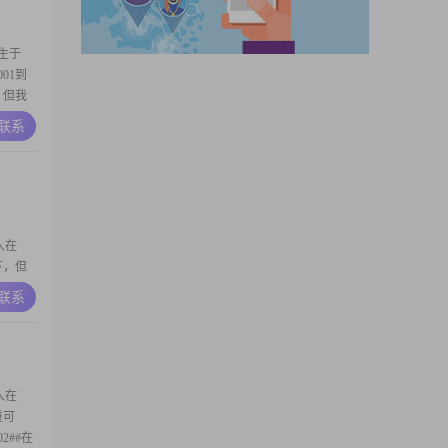
生于
001到
，但我
2##我
A联系
第一位
待人，从
入在
下，但
，生活
A联系
低，而
是一个
对人对
入在
重可
2##在