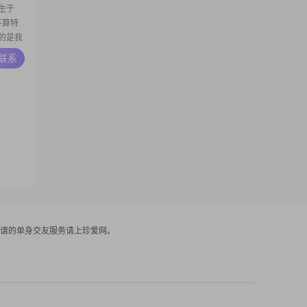
生于
然不算特
的是我
的月收入
A联系
，但我能
##我的
谱的单身交友服务请上珍爱网。