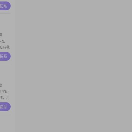
#我性格
A联系
望能站
2##我
高
入在
2##我
庭，责
A联系
我认为家
希望未
高
我的学历
作，月
中最为人
A联系
#在生活
用我的