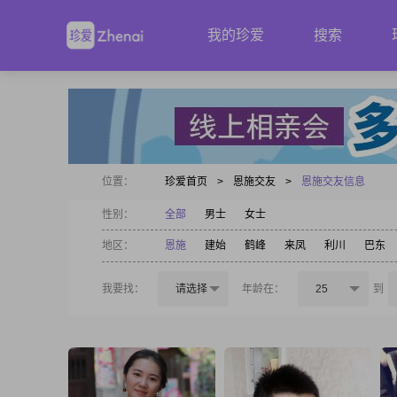
我的珍爱
搜索
位置：
珍爱首页
>
恩施交友
>
恩施交友信息
性别：
全部
男士
女士
地区：
恩施
建始
鹤峰
来凤
利川
巴东
我要找：
请选择
年龄在：
25
到