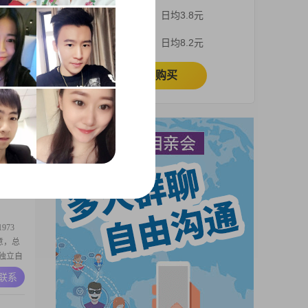
元之间，
3个月
日均3.8元
及以下
性格比较
A联系
1个月
日均8.2元
人交往的
我目前是
立即购买
01到
靠，责
在与人
A联系
人，注
事业成
生活条
73
意，总
独立自
拔的态
A联系
一直在
自己的