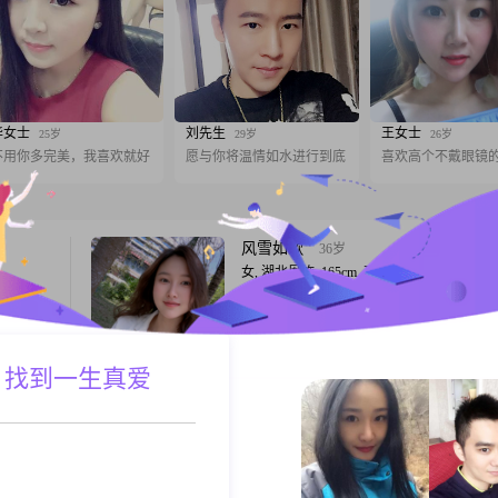
华女士
刘先生
王女士
25岁
29岁
26岁
不用你多完美，我喜欢就好
愿与你将温情如水进行到底
喜欢高个不戴眼镜
风雪如歌
36岁
女, 湖北恩施, 165cm, 离异, 美容师
，身高
嗨，大家好，我是1991年出生的女生，今年3
学历是大
##3002##我的身高是165cm，目前在恩施
我是一个
生活##3002##关于收入情况，我每个月的
事情真诚
在8001到12000元这个区间##3002##学历
 找到一生真爱
A联系
跟T
力追求事
以下##3002##做中医养生行业，喜欢研究中
，不管是
##3002##喜欢种花种菜，喜欢自己做饭，
样心里更
生活
沉寂的秋叶
59岁
女, 湖北恩施, 150cm, 离异, 销售总监
02##我
你好，我是1967年出生的女士，今年身高