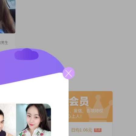
的男生
5岁
这边工作
收入大概
是高中及
A联系
医
比较热爱
12个月
日均1.06元