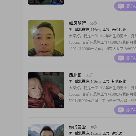
稳重可靠，对待事情非常耐心，也很包容##3
跟T
在生活中，我比较勤俭节约，不喜欢浪费##3
我热衷于自我提升，经常会看一些书或者
培训课程##3
如风随行
55岁
男, 湖北恩施, 176cm, 离异, 医药代表
大家好，我是一位1982年出生的男士，身
176cm，目前在恩施工作##3002##我的月
12001到20000元之间，拥有大专学历##30
格稳重可靠，责任感强，真诚待人##3002
跟T
中，我一直秉持着认真负责的态度，对待
庭都非常用心##3002##我认为自己是一
的人，重视家庭
西北狼
38岁
男, 湖北恩施, 163cm, 离异, 其他职业
大家好，我是一位1988年出生的男士，身
163cm，目前在恩施工作##3002##我的月
5001到8000元之间，学历是高中及以下##30
然我的身高不算特别高，但我相信，一个
跟T
和能力才是最重要的##3002##我是一个
的人，无论是在工作还是生活中，我都会
大的努力去完成任务和责任
你的最爱
38岁
男, 湖北恩施, 175cm, 离异, 建筑师