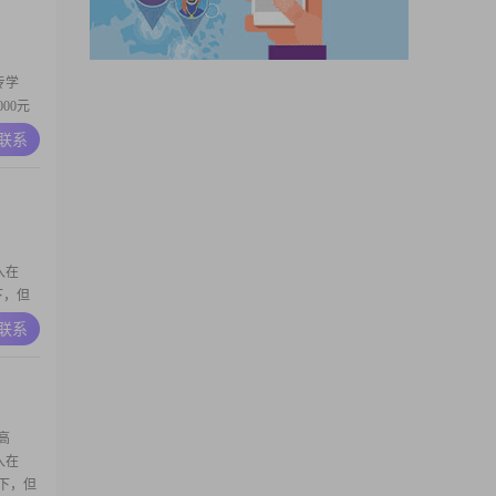
上，但
专学
00元
人的感
A联系
的生活
安排，
柔体
入在
下，但
02##
A联系
在第一
和理解他
高
入在
以下，但