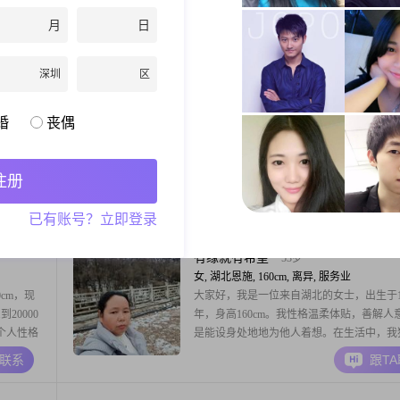
2##我的
150cm##3002##我的月收入在3001到5000
月
日
高中及以下
现在在恩施工作##3002##我的学历是高中
001元到
##3002##我是一个随和易相处的人，平时
A联系
跟T
处世方面，
温柔体贴，也比较善解人意##3002##在与
深圳
区
0
过程中，我是一个真诚可靠的人##3002##
单身状态，
shepherd
42岁
婚
丧偶
男, 湖北恩施, 180cm, 离异, 餐饮管理
女士，在
大家好，我是一位1986年出生的男士，身高
历是高中
180cm，目前在恩施工作。我的月收入在200
注册
营生活和
50000元之间，学历是大专。我性格稳重可
上，做个
任感强，总是以乐观积极的态度面对生活。
A联系
跟T
已有账号？立即登录
自己最大
相处时，我耐心包容，随和易相处，真诚待
受。同时
重健康养生，认为家庭是最重要的。我追求
事情
功，希望通过自己的努力为家人创造更好的
有缘就有希望
53岁
件
女, 湖北恩施, 160cm, 离异, 服务业
cm，现
大家好，我是一位来自湖北的女士，出生于19
到20000
年，身高160cm。我性格温柔体贴，善解人
这个人性格
是能设身处地地为他人着想。在生活中，我
有什么想
信，乐观积极，面对困难时总能保持坚韧不
A联系
跟T
感情里，我
度。我的学历是中专，虽然不是很高，但我
相支持
努力提升自己，通过不断学习和实践来丰富