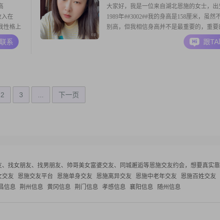
高
大家好，我是一位来自湖北恩施的女士，出
收入在
1989年##3002##我的身高是158厘米，虽
#我性格上
别高，但我相信身高并不是最重要的，重要
02##我
们的心灵相通和相互理解##3002##我目前
A联系
跟T
来说也非
在3001到5000元之间，虽然不算特别富裕
#我对待人
够自给自足，并且有一定的经济基础##3002
学历是高中及以下，但
2
3
...
下一页
友、找女朋友、找男朋友、帅哥美女富婆交友、同城邂逅等
恩施交友约会，想要真实靠
女交友
恩施交友平台
恩施单身交友
恩施离异交友
恩施中老年交友
恩施百姓交友
昌信息
荆州信息
黄冈信息
荆门信息
孝感信息
襄阳信息
随州信息