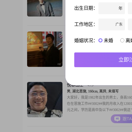
是一名男士，目前的工作地点在恩施##300
出生日期：
年
身高是162cm##3002##关于学历，我是
##3002##在收入方面，我目前的月收入在3
跟T
5000元这个区间##3002##在性格和为人
工作地区：
广东
身边的人都觉得我是一个稳重可靠的人##3
随缘
49岁
婚姻状况：
未婚
离
女, 湖北恩施, 160cm, 离异, 其他职业
嗨，你好呀！我是一位出生于 1977 年的
恩施工作。我的身高大概 160cm，虽然学
立即
及以下，但我相信这并不影响我去好好经
感情。我现在每个月收入能有 8000元以
跟T
体经营，经济上还算比较独立的。我觉得
的特点就是温柔体贴，懂得照顾他人的感
我也独立自信，能够处理好生活中的各种
悦容山庄
45岁
男, 湖北恩施, 160cm, 离异, 未填写
大家好，我是1982年出生的男士，身高160
在在恩施工作##3002##我的月收入在12001
元之间，学历是高中及以下##3002##我
比较直接，平时热情开朗，也善于沟通，
跟T
法都会直说，不喜欢绕弯子##3002##在
觉得三观契合很重要，也希望两个人能互