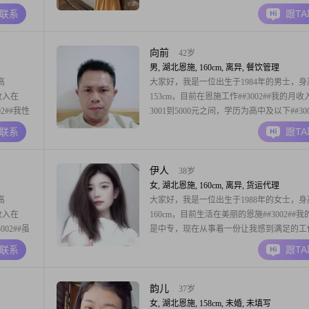
002##
我一直保持着积极向上的生活态度##3002#
A联系
跟T
002##
温柔体贴，善解人意，随和易相处，总是希
参加一些
在他人的角度去考虑问题，富有同理心##300
对待生活非常细腻敏感
向前
42岁
男, 湖北恩施, 160cm, 离异, 餐饮管理
高
大家好，我是一位出生于1984年的男士，身
收入在
153cm，目前在恩施工作##3002##我的月收
02##我性
3001到5000元之间，学历为高中及以下##300
##在生活
性格成熟稳重，待人真诚可靠，非常重视家
A联系
跟T
工作和家
任感强，对待生活总是乐观积极##3002##
个比较传统
庭是生活的重心，愿意为家人付出一切，也
来的另一半能够理解和支
伊人
38岁
女, 湖北恩施, 160cm, 离异, 货运代理
高
大家好，我是一位出生于1988年的女士，身
收入在
160cm，目前生活在美丽的恩施##3002##
02##虽
是中专，现在从事着一份让我感到满足的工
人的品质
收入在3001到5000元之间##3002##我性格
A联系
跟T
责任感很强
称道的是我的善解人意和真诚可靠##3002#
尽自己最
中，我总是尽力去理解他人的感受和需求，
真诚去赢得朋友和家人
韵儿
37岁
女, 湖北恩施, 158cm, 未婚, 未填写