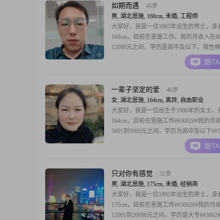
##3001##
如期而遇
45岁
男, 湖北恩施, 160cm, 未婚, 工程师
大家好，我是一位1985年出生的男士，身
160cm，目前在恩施工作。我的月收入在80
12000元之间，学历是高中及以下。我性
靠，真诚待人，勤俭节约，有很强的责任
跟T
活中，我随和易相处，耐心包容，乐观积
事物总是成熟稳重，家庭对我来说非常重
一个爱好，那就是跑步。我喜欢在清晨或
一辈子坚定的爱
46岁
时候
女, 湖北恩施, 164cm, 离异, 自由职业
大家好，我是一位出生于1980年的女士，
164cm，目前在恩施工作##3002##我的月
3001到5000元之间，学历为高中及以下##30
性格理性冷静，在生活中非常注重仪式感
跟T
单而真实的幸福##3002##平时我喜欢美
喜欢登山徒步，这些活动让我感到充实和
##3002##我认为在感
只对你有感觉
31岁
男, 湖北恩施, 175cm, 未婚, 经销商
大家好，我是一位1995年出生的男士，身
175cm，目前在恩施工作##3002##我的月
12001到20000元之间，学历是大专##300