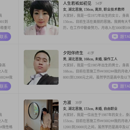
知识和经验。目前，我的月收入在3000元以
人生若袛如初见
54岁
我
女, 湖北恩施, 150cm, 离异, 职业技术教师
高
大家好，我是一位1972年出生的女士，身高
01到
150cm，目前生活在美丽的恩施。我拥有大
格稳重可
历，在工作中勤奋努力，月收入在5000到100
感。在生
之间。我性格开朗，总是爱笑，善于理解他
A联系
跟T
极，对待
受，随和易相处。热爱生活的我，喜欢精致
要。我有
方式，无论是日常的小细节还是偶尔的特别
者傍晚的
都能让我感到满足和快乐。在生活中，我温
夕阳伴终生
41岁
贴，乐
男, 湖北恩施, 168cm, 未婚, 操作工人
身高
大家好，我是一位1985年出生的男士，身高
收入在
168cm，目前在恩施工作##3002##我的月收
02##我
8001到12000元之间，虽然学历是高中及以
，追求简
我一直以真诚可靠的态度对待生活和工作##30
A联系
跟T
食烹饪，也
我性格成熟稳重，责任感强，始终把家庭放
快乐
位##3002##我为人随和易相处，善于倾听
人，有耐心且包容心强##
方淑
39岁
女, 湖北恩施, 153cm, 未婚, 自由职业
高
大家好，我是一位出生于1987年的女士，身
收入在
153cm，目前在恩施工作##3002##我的月收
2##我性格
12001到20000元之间，虽然学历是高中及