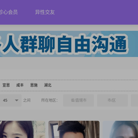
珍心会员
异性交友
宣恩
咸丰
恩施
湖北
45
之间
所在地区：
省/直辖市
市/区