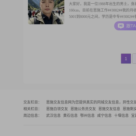
大家好，我是一位1988年出生的男士，身
160cm，目前在恩施工作##3002##我的月
5001到8000元之间，学历是中专##3002#
比较耐心包容，稳重可靠，随和易相处##30
跟T
认为成熟稳重是很重要的品质，家庭对我
常重要，我会把家庭放在第一位##3002#
真诚可靠，希望在
1
交友栏目：
恩施交友信息网
为您提供真实的同城交友信息，异性交
相关栏目：
恩施白领交友
恩施公务员交友
恩施交友信息
恩施剩
周边信息：
武汉信息
黄石信息
鄂州信息
咸宁信息
十堰信息
宜