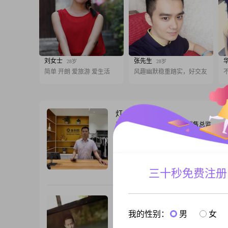
刘女士
张先生
28岁
28岁
简单 开朗 爱旅游 爱生活
风趣幽默稳重踏实，好交友
灯火阑珊处
52岁
男, 湖北恩施, 175cm, 离异, 销售总监
你好，我是1982年出生的男生，今年43岁
175cm，现在在恩施这边工作生活。我的
专，目前月收入在50000元以上。性格上
稳重可靠的人，平时也很乐观积极，对待
三十秒免费注册
跟T
可靠。在事业上我有自己的追求，一直努
业上的稳步发展，也习惯为生活做好规划
工作还是生活，我都喜欢提前安排好，这
一个人生活
41岁
男, 湖北恩施, 162cm, 离异, 服务业
我的性别：
男
女
大家好，我是1985年出生的，今年39岁##30