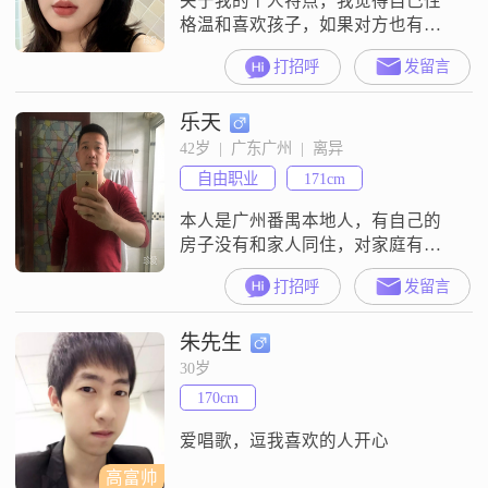
关于我的个人特点，我觉得自己性
格温和喜欢孩子，如果对方也有孩
子也会像对待自己孩子一样照顾。
打招呼
发留言
平时也很有同理心，比较温柔体
贴。我挺热爱生活的，一直在追求
乐天
那种简单的小幸福。也会研究美食
烹饪，比较享受安逸生活的状态。
42岁  |  广东广州  |  离异
我希望在这里能遇到一个聊得来的
自由职业
171cm
人。如果你也是认真想找对象，也
向往那种踏实过日子的生活，那我
本人是广州番禺本地人，有自己的
们可以试着先从朋友开始
房子没有和家人同住，对家庭有责
任心，热爱生活敢于面对生活，重
打招呼
发留言
守诚诺。经历过人生的起伏，感受
到了家人的温暖。愿能找到哪个可
朱先生
以一起奋斗一起看日出一起做饭一
起去游玩，能接受双方的不足，能
30岁
手拉着手一起到老相濡以沫的人。
170cm
爱唱歌，逗我喜欢的人开心
高富帅