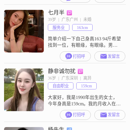
良，身体健康，性格开朗深圳本地
七月半
的伴侣一同走完余生，本人资料真
实，谢谢关注
39岁  |  广东广州  |  未婚
服务业
163cm
简单介绍一下自己身高163 94斤希望
找到一位，有眼缘，有眼缘。男
士。打扮过于精致和太时尚男孩子
打招呼
发留言
不要和我说话，不喜欢
静非诚勿扰
36岁  |  广东深圳  |  离异
自由职业
159cm
大家好，我是1990年出生的女士，
今年身高是159cm。我的月收入在
12001元到20000元这个区间，目前
打招呼
发留言
的工作地点在深圳福田。我是一个
随和易相处的人，平时和大家相处
杨先生
起来没有什么压力，比较真诚可