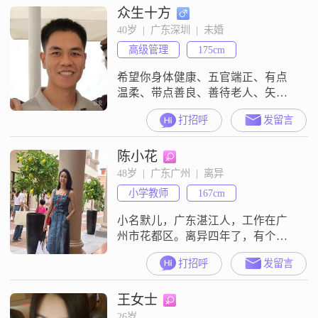
众生十方
40岁  |  广东深圳  |  未婚
高级管理
175cm
希望你身体健康、五官端正、有点
温柔、带点善良、善待老人、矢志
不渝、白头偕老，热爱生活中美好
打招呼
发留言
的东西，还没有失去纯真……自我
介绍：广州工作，自有品牌……从
陈小花
事:进口红酒、有机食品、有机农
场……崇尚品质:上进、坚韧、忠
48岁  |  广东广州  |  离异
诚、宽容、阳光……总体而言属于
小学教师
167cm
对社会有益无害的一类
小名默儿，广东湛江人，工作在广
州市花都区。离异四年了，有个十
多岁的女儿。事业编单位工作。喜
打招呼
发留言
欢泡茶、画画、写字、听歌、看
书、健身、跳舞,我性格开朗活泼、
王女士
随和善良；希望我的另一半温柔随
和细心，性格阳光开朗乐观，会做
26岁