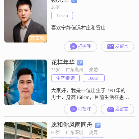
靠。我热爱生活，觉得日子要踏踏
26岁
实实地过。性格上我比较温柔体
173cm
贴，也富有同理心，能站在别人的
角度去考虑问题。我来到这里，就
喜欢宁静偏远村庄和雪山
是想真
高富帅
打招呼
发留言
花样年华
35岁  |  广东惠州  |  未婚
生产/制造
168cm
大家好，我是一位出生于1991年的
男士，身高168cm，目前生活在惠
州。我的月收入在8001到12000元之
打招呼
发留言
间，拥有大专学历。我性格幽默风
趣，喜欢在生活中找寻乐趣，也善
愿和你风雨同舟
于用幽默的方式与人沟通，让气氛
变得轻松愉快。同时，我也是一个
60岁  |  广东深圳  |  离异
责任感很强的人，无论是对工作还