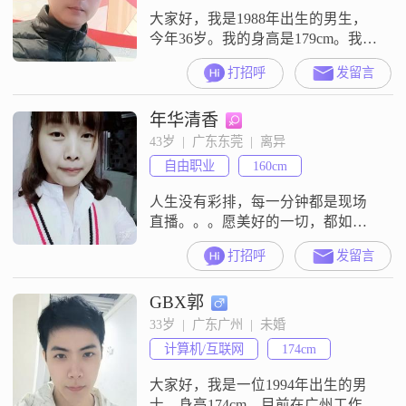
大家好，我是1988年出生的男生，
今年36岁。我的身高是179cm。我的
学历是大专。我现在的工作地点在
打招呼
发留言
汕头，我的月收入在8001元到12000
元这个区间。关于我个人的性格特
年华清香
点，我是一个幽默风趣的人，平时
比较爱开玩笑，希望能让身边的人
43岁  |  广东东莞  |  离异
感到轻松。同时，我也是一个责任
自由职业
160cm
感强的人，对于自己该承担的事情
会认真对待。在与人相处方面，
人生没有彩排，每一分钟都是现场
直播。。。愿美好的一切，都如喜
剧片一样有一个完美的结局。。。
打招呼
发留言
爱是人生中不可缺少的，如水如火
如空气。。。愿此生少些许遗憾，
GBX郭
多实现一些美好的期待。。。。
33岁  |  广东广州  |  未婚
计算机/互联网
174cm
大家好，我是一位1994年出生的男
士，身高174cm，目前在广州工作，