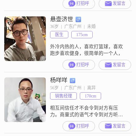
打招呼
发留言
条件比我好而委屈自己做不想做的
事。那些想占便宜的男士请绕道，
悬壶济世
寻找两广双向奔赴，拥有真心有缘
人，或者异地在广州定居的，希望
36岁  |  广东广州  |  未婚
对方成熟稳重别太胖，征信良好无
医生
175cm
负债，有共同喜好，圈子干净，能
互相学习，互相尊重信任，互相支
外冷内热的人，喜欢打篮球，喜欢
持互相体谅，在生活中
跑步喜欢健身，很简单的一个人，
打招呼
发留言
杨咩咩
56岁  |  广东广州  |  离异
销售经理
170cm
相互间信任才不会令到对方有压
力。商量式的语气才令到对方听得
舒服。
打招呼
发留言