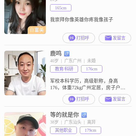
菜更好，每天回家顾家，有责任
165cm
心，孝敬父母喜欢孩子。懂得珍惜
所爱的人。46-55岁以下，不会再想
我崇拜你像英雄你疼我像孩子
生孩子。备注以下
白富美
打招呼
发留言
鹿鸣
40岁  |  广东广州  |  未婚
教育/科研
176cm
军校本科学历，高级职称，身高
176，体重72kg广州定居，房子户口
广州；广东某大学专任老师；人生
打招呼
发留言
苦短，真诚找个伴！
等的就是你
38岁  |  广东汕头  |  离异
其他职业
179cm