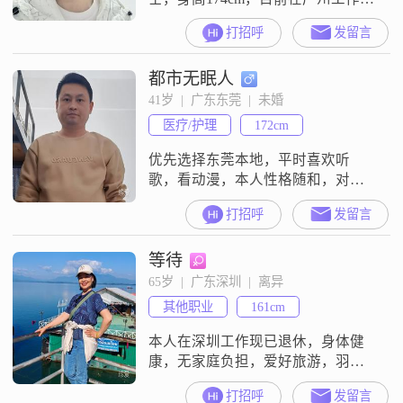
月收入在8001到12000元之间。我拥
打招呼
发留言
有大专学历，性格随和易相处，真
诚可靠，对待家庭非常重视。我觉
都市无眠人
得自己是一个比较简单直接的人，
喜欢用实际行动来表达自己的想法
41岁  |  广东东莞  |  未婚
和感受。在生活中，我注重与家人
医疗/护理
172cm
和朋友的相处，认为家庭的和谐是
最重要的。我愿意花时间去陪伴家
优先选择东莞本地，平时喜欢听
歌，看动漫，本人性格随和，对待
人比较真诚。
打招呼
发留言
等待
65岁  |  广东深圳  |  离异
其他职业
161cm
本人在深圳工作现已退休，身体健
康，无家庭负担，爱好旅游，羽毛
球，乒乓球，画画写字，整理家务
打招呼
发留言
等等，想找一个通情达理，心地善