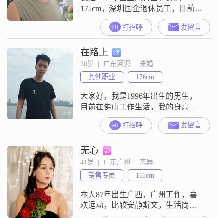
172cm，深圳国企退休员工，目前生
活在中山，我的学历是中专，技
打招呼
发留言
师。我平时喜欢喝茶 摄影 自驾旅
行，喜欢路上的风景也喜欢徒步。
在路上
希望在这里能够遇见一位，简单靠
谱志同道合的人为伴，携手余生。
30岁  |  广东河源  |  未婚
其他职业
176cm
大家好，我是1996年出生的男生，
目前在佛山工作生活。我的身高是
173cm，学历是高中及以下，月收入
打招呼
发留言
在3001到5000元这个范围里。我是
一个性格比较直接的人，平时给人
无心
的感觉是稳重可靠，做事有责任
感，也很真诚。我性格外向健谈，
41岁  |  广东广州  |  离异
平时比较乐观积极，也带点幽默风
销售专员
163cm
趣，所以相处起来不会让人觉得枯
燥。在为人处世上，我比较注重相
本人87年出生广西，广州工作，喜
互尊
欢运动，比较安静斯文，生活简
单，不会阿谀奉承，不会因为对方