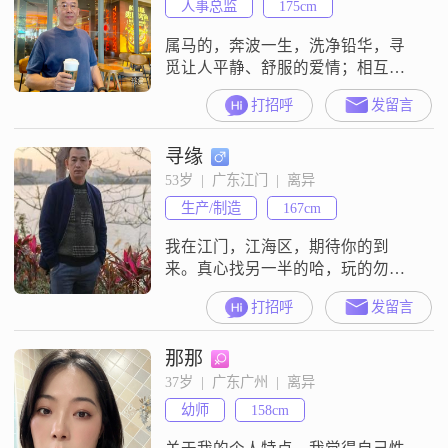
人事总监
175cm
是对生活，我都会尽心尽力去做好
每一件事。我认为，责任感是作为
属马的，奔波一生，洗净铅华，寻
一
觅让人平静、舒服的爱情；相互依
偎彼此见证后半生美好的日子。湖
打招呼
发留言
北人，88年大学毕业，定居无锡，
但最后10年在深圳工作。即将退
寻缘
休，回到江南，开启美好生活。爱
好体育，曾是校队篮球前锋，游泳
53岁  |  广东江门  |  离异
也不错，身材匀称，脸相沧桑，身
生产/制造
167cm
体健康，有点儒雅。
我在江门，江海区，期待你的到
来。真心找另一半的哈，玩的勿扰
吼。
打招呼
发留言
那那
37岁  |  广东广州  |  离异
幼师
158cm