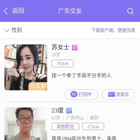
返回
广东交友
性别
下载客户端，便捷沟通
苏女士
28岁
163cm
找一个牵了手就不分手的人
白富美
打招呼
发留言
23度
62岁  |  广东中山  |  离异
其他职业
172cm
我是1964年出生的男士，身高