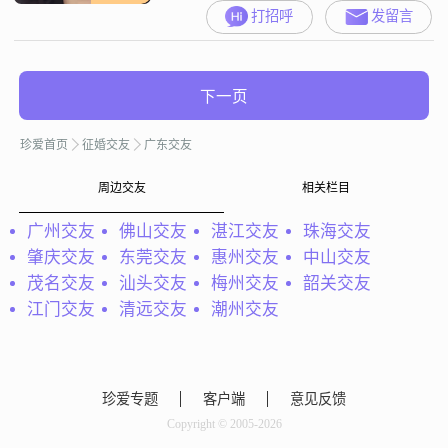
打招呼
发留言
下一页
珍爱首页
征婚交友
广东交友
周边交友
相关栏目
广州交友
佛山交友
湛江交友
珠海交友
肇庆交友
东莞交友
惠州交友
中山交友
茂名交友
汕头交友
梅州交友
韶关交友
江门交友
清远交友
潮州交友
珍爱专题
客户端
意见反馈
Copyright © 2005-2026