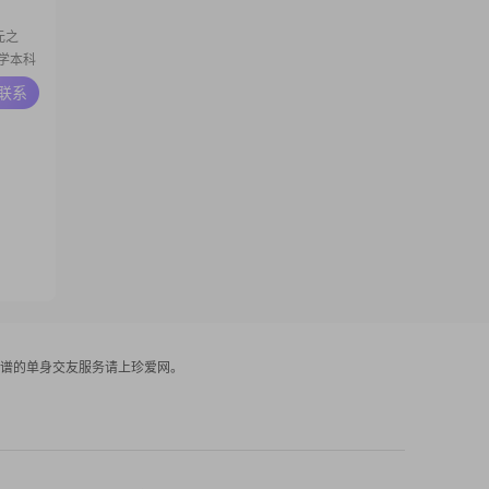
0元之
大学本科
A联系
##对于
望在这里
谱的单身交友服务请上珍爱网。