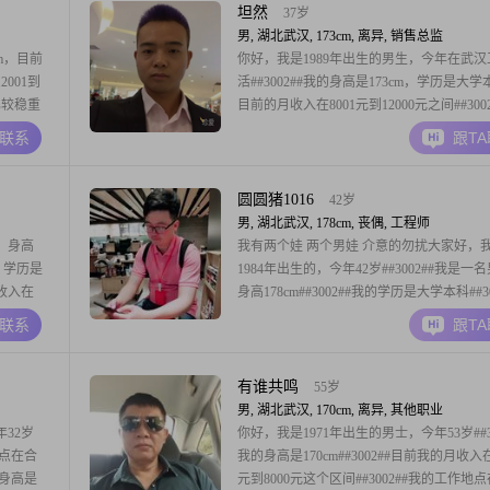
坦然
37岁
男, 湖北武汉, 173cm, 离异, 销售总监
m，目前
你好，我是1989年出生的男生，今年在武汉
001到
活##3002##我的身高是173cm，学历是大
格比较稳重
目前的月收入在8001元到12000元之间##300
断，责任
的性格比较自信果断，平时做事很有责任感
A联系
跟T
还可以
生活也一直保持乐观积极的态度##3002##
很重要的，
耐心包容，随和易相处，待人真诚可靠##300
生活习惯
圆圆猪1016
42岁
男, 湖北武汉, 178cm, 丧偶, 工程师
，身高
我有两个娃 两个男娃 介意的勿扰大家好，
汉，学历是
1984年出生的，今年42岁##3002##我是一
月收入在
身高178cm##3002##我的学历是大学本科##30
格方面，我
我现在的工作地点在武汉，月收入在12001到2
A联系
跟T
，能给人
元之间##3002##关于我的性格，我自己总
极的心态，
##3002##我是一个自信果断的人，平时也比
有谁共鸣
55岁
男, 湖北武汉, 170cm, 离异, 其他职业
32岁
你好，我是1971年出生的男士，今年53岁##30
地点在合
我的身高是170cm##3002##目前我的月收入在
的身高是
元到8000元这个区间##3002##我的工作地