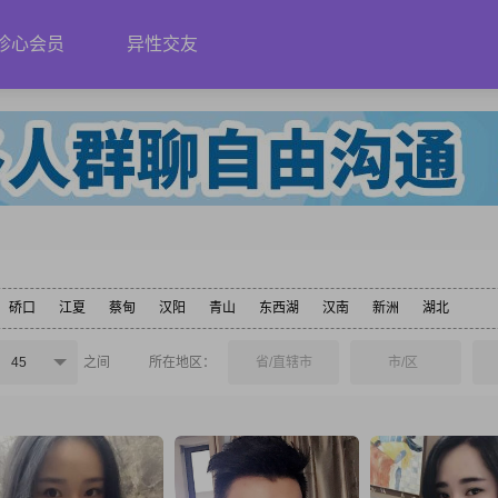
珍心会员
异性交友
硚口
江夏
蔡甸
汉阳
青山
东西湖
汉南
新洲
湖北
45
之间
所在地区：
省/直辖市
市/区