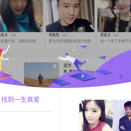
陈女士
刘先生
苏女士
31岁
29岁
28岁
留言看不到，请联系红娘
愿与你将温情如水进行到底
找一个牵了手就不
远方
64岁
男, 湖北武汉, 174cm, 离异, 服务业
樣性情廣
你好，我是1962年出生的，我身高174cm，
書聽歌，
武汉工作生活。学历是大学本科，月收入在50
貼人。以
8000元之间。我的性格比较乐观积极，平时
留老的传
真诚可靠的人。对待生活，我比较注重活在
 找到一生真爱
A联系
跟T
也追求稳定安逸的日子。平时我很注重健康
觉得身体是生活的基础。空闲的时候，我喜
旅行，也喜欢登山徒步，通过这些运动来保
卢克锁尼
54岁
男, 湖北武汉, 176cm, 离异, 经销商
烈烈地恋
本人忠厚老实，为人实在本分，对另一半爱