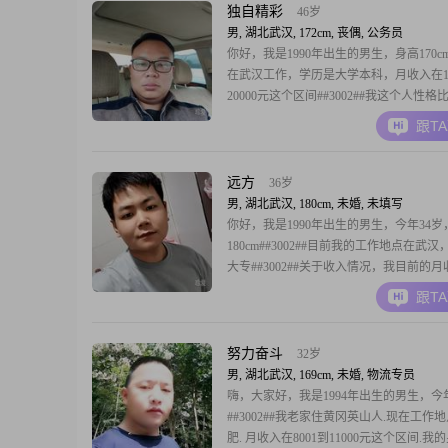
独自精彩
46岁
男, 湖北武汉, 172cm, 丧偶, 公务员
你好，我是1990年出生的男生，身高170c
在武汉工作，学历是大学本科，月收入在12
20000元这个区间##3002##我这个人性
可靠，平时也挺幽默风趣的，做事自信果
跟T
感比较强，对人对事也很有耐心，包容心
##3002##我为人真诚可靠，觉得家庭是
平时生活里也比较勤俭节约，
远方
36岁
男, 湖北武汉, 180cm, 未婚, 未填写
你好，我是1990年出生的男生，今年34岁
180cm##3002##目前我的工作地点在武
大专##3002##关于收入情况，我目前的
5001元到8000元这个区间##3002##在性
跟T
是一个稳重可靠的人，平时做事比较踏实
安全感##3002##同时我也保持着乐观积
面对生活里
努力奋斗
32岁
男, 湖北武汉, 169cm, 未婚, 物流专员
嗨，大家好，我是1994年出生的男生，今年
##3002##我老家住黄冈英山人.现在工作
肥. 月收入在8001到11000元这个区间.我