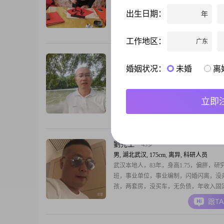
爱，踏踏实实地守业，不过，拜金女免，
出生日期：
年
的免
跟T
工作地区：
广东
随心就好
50岁
婚姻状况：
未婚
离
男, 湖北武汉, 175cm, 离异, 经销商
本人离异，老家河南南阳，目前在桂林生
和桂林都有事业，我的性格比较双面性，
立即
静，爱好喝茶，运动，看书，喜欢旅游，
败的婚姻，更清晰自己想要什么样的未来
跟T
双向奔赴，不是一方索取，希望在这里能
我心动的你，你不需要多优秀，我喜欢就
以结婚为目的的勿扰，做推销，资金盘，
劉先生
43岁
绕行，谢谢！
男, 湖北武汉, 175cm, 离异, 科研人员
武汉本地人，83年，身高1.75，偏胖，研
班，事业单位，事业编制，闪婚闪离，没
孩，两套房，没买车，无负债，年收入固定
右，存款70万。性格温顺，不爱发脾气，
跟T
稳定的生活