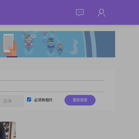
必须有相片
重新搜索
区/县