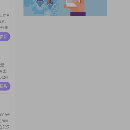
工作生
学本科，
2##我
，对待
A联系
平时为人
2##在
我是
名男士，
02##
0000
A联系
结了一下
较
02##
5001
点在武汉