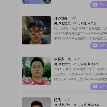
169cm. 学历是中专##3002##关于我的
跟T
自己是一个乐观积极的人，平时心态比较
##3002##朋友们都说我责任感强，做事
可靠##30
开心就好
30岁
男, 湖北武汉, 173cm, 未婚, 网页设计
嗨，大家好，我是1996年出生的男生，今年
##3002##我的身高是173cm##3002##我
学本科##3002##我现在的工作地点在武
在12001元到20000元这个区间##3002#
跟T
格，身边的朋友和家人对我的评价是稳重
时做事比较有责任感，对待生活也保持着
的态度
笑容多一点
46岁
男, 湖北武汉, 172cm, 离异, 其他职业
大家好，我是1980年出生的男士，身高172
在在武汉工作生活##3002##学历是高中
收入在5001到8000元之间##3002##我的
重可靠，平时做事很有责任感，大家都说
跟T
重，而且为人真诚可靠##3002##我这个
稳定安逸的生活，平时懂得勤俭节约，不
##3002##
随风
38岁
男, 湖北武汉, 160cm, 未婚, 销售经理