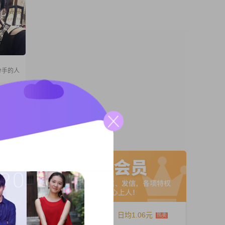
分手的人
目前在
01到
是一个
当下，
A联系
养生，
欢外出
持
12个月
日均1.06元
护有