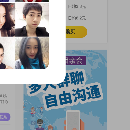
店店，
3个月
日均3.8元
期正在
们，来吧
A联系
1个月
日均8.2元
的，
立即购买
入超过
中，我
负责，
A联系
个乐观
活中的
重要
幽默。
官好的
A联系