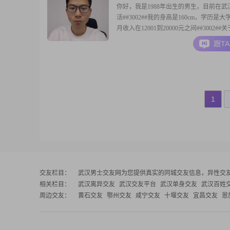
你好，我是1988年出生的男生，目前在武
活##3002##我的身高是160cm，学历是
月收入在12001到20000元之间##3002#
格，大家都说我责任感强，平时乐观积极
跟T
相处，也有耐心包容，真诚可靠，平时情
定##3002##平时空闲的时候，我喜欢玩
也喜欢做菜烹饪
1
交友栏目：
武汉男士交友网
为您提供真实的同城交友信息，异性交
相关栏目：
武汉离异交友
武汉交友平台
武汉单身交友
武汉百姓
周边交友：
黄石交友
鄂州交友
咸宁交友
十堰交友
宜昌交友
恩