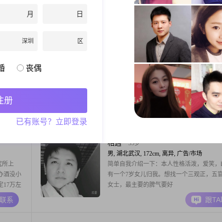
身材不好
加。对老人有绝对孝敬之心，现经营1家小
月
日
混点生活费，目前阔以把肚儿混圆圆啦。后
努力中。人生真的短，搞不过时间啊 伙计
A联系
跟T
宝贝，只有干才有出路。活着一切都是美好
深圳
区
only
40岁
婚
丧偶
男, 湖北武汉, 182cm, 离异, 投资
活，武汉
大家好，我是一位1986年出生的男士，身高
可动可
182cm，目前居住在美丽的武汉。我的月收
注册
经历过失
50000元，拥有硕士学历。在我的职业生涯
，婚姻是
始终保持着稳重可靠的态度，对待工作认真
A联系
跟T
已有账号？立即登录
够遇到让
不断追求事业上的成功。性格方面，我是一
好，，不
积极的人，相信通过自己的努力可以克服生
传销的请
各种困难。在生活中，我注重家庭和朋友的
相遇
35岁
性，喜欢
男, 湖北武汉, 172cm, 离异, 广告/市场
究所上
简单自我介绍一下：本人性格活泼，爱笑，
办酒没小
有一个7岁女儿归我。想找一个三观正，五
17万左
女士，最主要的脾气要好
追求平淡
A联系
跟T