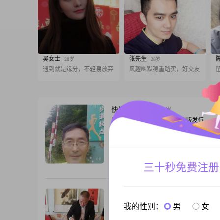
吴女士
张先生
28岁
28岁
遇到就是缘分，不轻易放弃
风趣幽默稳重踏实，好交友
快樂人生陸华
72岁
男, 湖北武汉, 180cm, 离异, 出版发行
我是一個充滿陽光快樂的人希望你也是一
泛知書達禮之人。我喜歡遊泳，爬山，看
有一顆善良的心，膽大心細，能理解和體
誠意待人接物。還行心态似年轻人，能保
三十秒免费注册
跟T
统，能接受新的事物。
易百年传承中医
57岁
男, 湖北武汉, 167cm, 离异, 总经理
我的性别：
男
女
安安静静地生活，平平静静地守护，轰轰