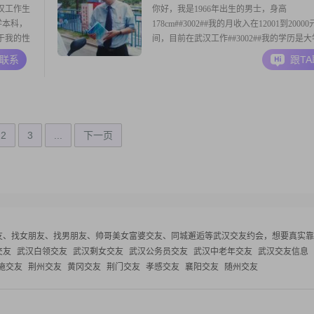
汉工作生
你好，我是1966年出生的男士，身高
大学本科，
178cm##3002##我的月收入在12001到2000
#关于我的性
间，目前在武汉工作##3002##我的学历是
，随和易
##3002##我是一个真诚可靠的人，责任感强
A联系
跟T
绪比较稳
##3002##平时我有阅读和写作的习惯##3002
电子游戏，
感情，我期盼的是双向奔赴##3002##我希
遇到合适的
2
3
...
下一页
友、找女朋友、找男朋友、帅哥美女富婆交友、同城邂逅等
武汉交友约会，想要真实靠
交友
武汉白领交友
武汉剩女交友
武汉公务员交友
武汉中老年交友
武汉交友信息
施交友
荆州交友
黄冈交友
荆门交友
孝感交友
襄阳交友
随州交友