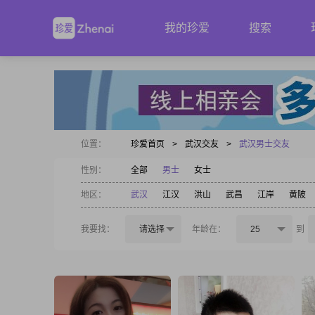
我的珍爱
搜索
位置：
珍爱首页
>
武汉交友
>
武汉男士交友
性别：
全部
男士
女士
地区：
武汉
江汉
洪山
武昌
江岸
黄陂
我要找：
请选择
年龄在：
25
到