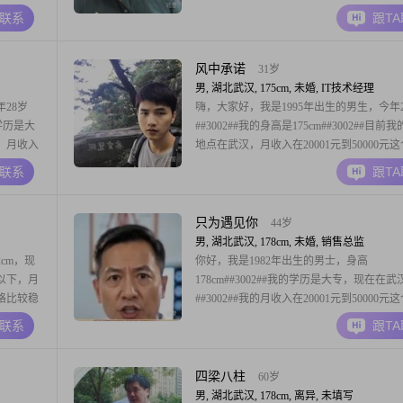
性格，我觉得
##3002##我的学历是中专##3002##关于我
A联系
跟T
平和
些特点，朋友们对我的评价是耐心包容，真
情比较稳重
靠，责任感强##3002##我是一个比较踏实
风中承诺
31岁
男, 湖北武汉, 175cm, 未婚, IT技术经理
28岁
嗨，大家好，我是1995年出生的男生，今年2
的学历是大
##3002##我的身高是175cm##3002##目前
汉，月收入
地点在武汉，月收入在20001元到50000元
#关于我的性
##3002##我的学历是硕士##3002##关于我
A联系
跟T
可靠，平
些特征，大家可以看到，我平时是一个成熟
乐观积极
人，性格随和，比较容易相处##3002##在
只为遇见你
44岁
男, 湖北武汉, 178cm, 未婚, 销售总监
cm，现
你好，我是1982年出生的男士，身高
及以下，月
178cm##3002##我的学历是大专，现在在
性格比较稳
##3002##我的月收入在20001元到50000元
我成熟稳
##3002##关于我的性格，我是一个随和易
A联系
跟T
人比较追求
人，平时和大家打交道的时候，我尽量保持
铺张浪费
心态，不给人压力##3002##同时，身边的
我是一个稳重可靠的人
四梁八柱
60岁
男, 湖北武汉, 178cm, 离异, 未填写