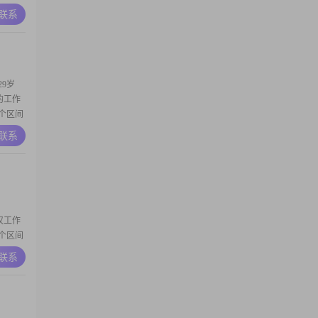
个人的一
A联系
诚可
9岁
我的工作
这个区间
个人的一
A联系
稳重的
工作上
武汉工作
这个区间
相处的
A联系
平和的
人也觉得