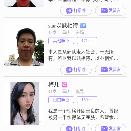
度夕阳；幸福就是：你永远开心快
打招呼
发留言
乐！
star以诚相待
45岁  |  重庆  |  未婚
其他职业
171cm
本人是从部队走入社会，一无所
有，所以我以诚相待，以心相知：
以礼相通，以和为贵：但真正明白
打招呼
发留言
这句话的时候：以三十出头了：家
穷人丑，农村户口，只有二千块钱
梅儿
的工资，你看能不能养家糊口？城
市套路深，我要回农村，种块红苕
41岁  |  重庆  |  离异
地，吃点红苕根！！！
自由职业
160cm
我是一个性格开朗善良的人，曾经
被另一半伤得体无完肤，希望余生
能找一个真正爱我的人
打招呼
发留言