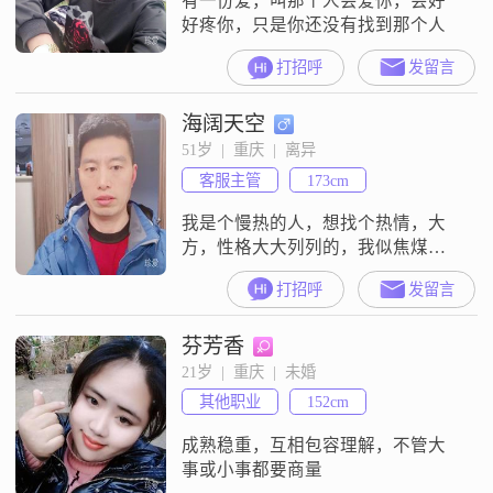
有一份爱，叫那个人会爱你，会好
好疼你，只是你还没有找到那个人
打招呼
发留言
海阔天空
51岁  |  重庆  |  离异
客服主管
173cm
我是个慢热的人，想找个热情，大
方，性格大大列列的，我似焦煤，
一但燃烧起来整个家庭都很暖！我
打招呼
发留言
反对异地生活，常在一起，大事商
量，小事自己做主，不拘小节！在
芬芳香
情感上反对爱昧，有失安全感，有
事不藏着，生闷气##3002##当天的
21岁  |  重庆  |  未婚
气当天消！初次来到平台还不是会
其他职业
152cm
员，不是高傲，的确失礼，整理好
自我，迎接有缘的那个她##3002##
成熟稳重，互相包容理解，不管大
事或小事都要商量