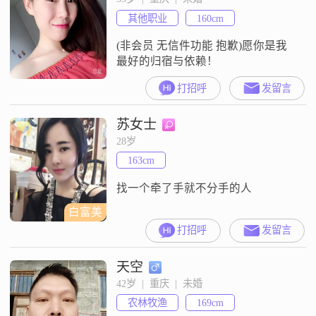
其他职业
160cm
(非会员 无信件功能 抱歉)愿你是我
最好的归宿与依赖！
打招呼
发留言
苏女士
28岁
163cm
找一个牵了手就不分手的人
白富美
打招呼
发留言
天空
42岁  |  重庆  |  未婚
农林牧渔
169cm