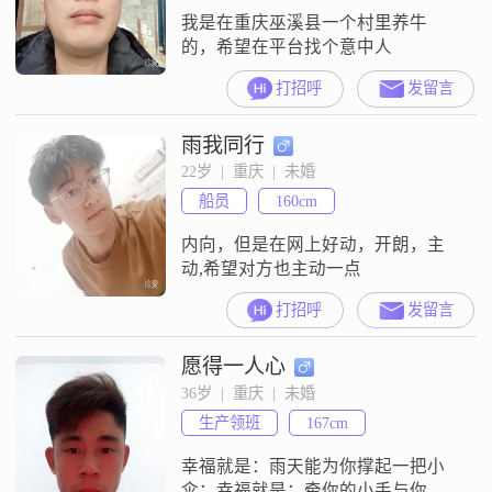
我是在重庆巫溪县一个村里养牛
的，希望在平台找个意中人
打招呼
发留言
雨我同行
22岁  |  重庆  |  未婚
船员
160cm
内向，但是在网上好动，开朗，主
动,希望对方也主动一点
打招呼
发留言
愿得一人心
36岁  |  重庆  |  未婚
生产领班
167cm
幸福就是：雨天能为你撑起一把小
伞；幸福就是：牵你的小手与你共