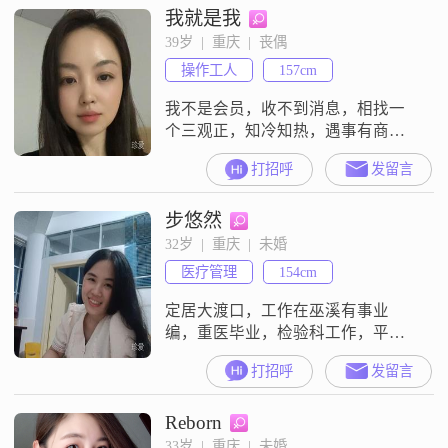
我就是我
信生活充满了希望和机会##3002##
在与人交往中，我真诚可靠，从不
39岁  |  重庆  |  丧偶
玩虚的，我觉得对待朋友和家人就
操作工人
157cm
应该真心实意##3002##我还挺幽默
风趣的，喜欢
我不是会员，收不到消息，相找一
个三观正，知冷知热，遇事有商
量，相互扶持，对婚姻家庭负责，
打招呼
发留言
过好一生的人，婚姻需两个人共同
经营，赚钱不光是男人的事，家务
步悠然
也并非是女人的事，非诚勿扰
32岁  |  重庆  |  未婚
医疗管理
154cm
定居大渡口，工作在巫溪有事业
编，重医毕业，检验科工作，平时
喜欢看剧，散步喜欢小动物养了两
打招呼
发留言
只鹦鹉，脾气好善良喜欢素颜，因
圈子小又在区县工作，很难找到合
Reborn
适的另一半，本人圈子干净奔结婚
而来##3002##
33岁  |  重庆  |  未婚