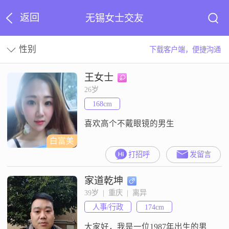
返回
无锡女士交友
性别
下载客户端，便捷沟通
王女士
26岁
168cm
喜欢高个不戴眼镜的男生
白富美
打招呼
发留言
家道乾坤
39岁  |  重庆  |  离异
人事/行政
174cm
大家好，我是一位1987年出生的男