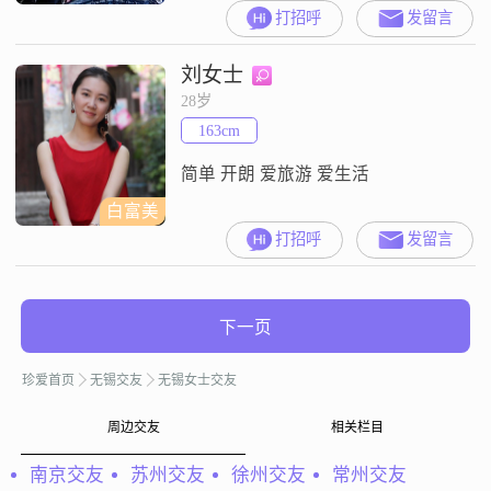
打招呼
发留言
刘女士
28岁
163cm
简单 开朗 爱旅游 爱生活
白富美
打招呼
发留言
下一页
珍爱首页
无锡交友
无锡女士交友
周边交友
相关栏目
南京交友
苏州交友
徐州交友
常州交友