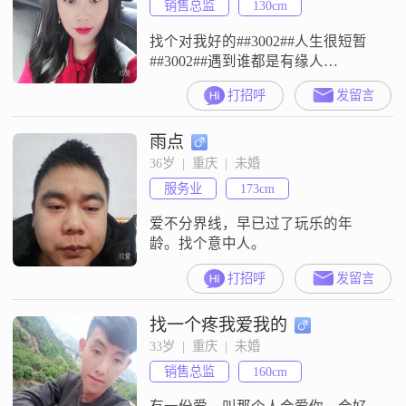
销售总监
130cm
找个对我好的##3002##人生很短暂
##3002##遇到谁都是有缘人
##3002##
打招呼
发留言
雨点
36岁  |  重庆  |  未婚
服务业
173cm
爱不分界线，早已过了玩乐的年
龄。找个意中人。
打招呼
发留言
找一个疼我爱我的
33岁  |  重庆  |  未婚
销售总监
160cm