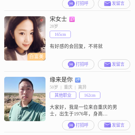
打招呼
发留言
##3002##在生活中，我一直保持着
乐观积极的态度，对待事物总是以
宋女士
善解人意的心态去理解##3002##我
认为自己是一个独立自信的女性，
28岁
能够处理好自己的生活和工作，同
165cm
时也非常注重与他人的和谐相处
##3002##我
有好感的会回复，不将就
白富美
打招呼
发留言
缘来是你
50岁  |  重庆  |  离异
其他职业
162cm
大家好，我是一位来自重庆的男
士，出生于1976年，身高
162cm##3002##我的月收入在5001到
打招呼
发留言
8000元之间，学历是高中及以下
##3002##我性格乐观积极，总是相