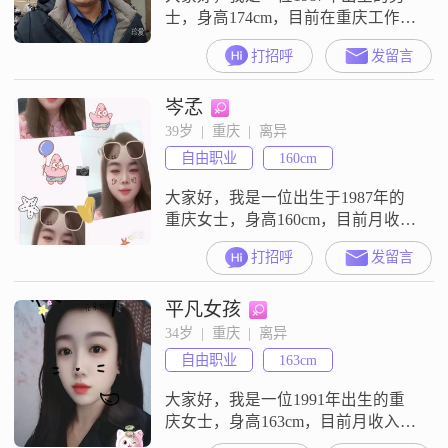
士，身高174cm，目前在重庆工作，
月收入在5001到8000元之间
打招呼
发留言
##3002##我拥有大学本科学历，平
时喜欢追求简单的生活方式，注重
岑孞
理性冷静地处理问题##3002##我热
爱公益事业，是一名志愿者，积极
39岁  |  重庆  |  离异
参与各种公益活动，希望能为社会
自由职业
160cm
贡献自己的一份力量##3002##此
外，我还对太极养
大家好，我是一位出生于1987年的
重庆女士，身高160cm，目前月收入
在5001-8000元之间##3002##我拥有
打招呼
发留言
中专学历，在工作中我一直保持着
认真负责的态度##3002##我性格细
平凡女孩
腻敏感，这使得我能够很好地理解
他人的感受和需求##3002##我热爱
34岁  |  重庆  |  离异
生活，总是以开朗爱笑的态度面对
自由职业
163cm
每一天，乐观积极地看待生活中的
各种挑
大家好，我是一位1991年出生的重
庆女士，身高163cm，目前月收入在
3001到5000元之间，拥有大专学历