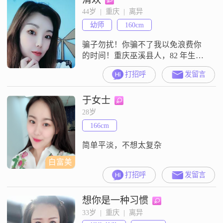
44岁  |  重庆  |  离异
幼师
160cm
骗子勿扰！你骗不了我以免浪费你
的时间！重庆巫溪县人，82 年生，
身高 158，体重 48 公斤， 双鱼座感
打招呼
发留言
情专一 且敏感， 在私立幼儿园做园
长，普通打工族收入，本人善良正
于女士
直，有爱心，责任心，孝顺父母，
尊重长辈，待人热情，一儿子 14
28岁
岁，读初三跟我一起性格:直爽，开
166cm
朗，能理解包容，有点逗比，感情
中不能容忍另一半背叛，不
简单平淡，不想太复杂
白富美
打招呼
发留言
想你是一种习惯
33岁  |  重庆  |  离异