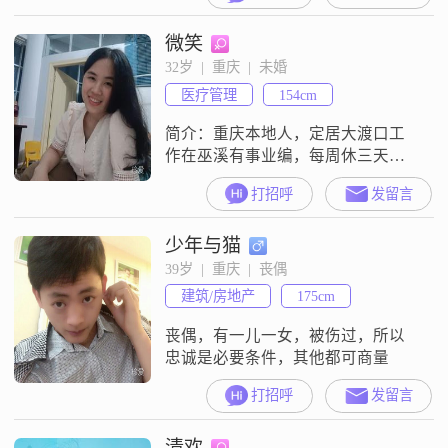
微笑
32岁  |  重庆  |  未婚
医疗管理
154cm
简介：重庆本地人，定居大渡口工
作在巫溪有事业编，每周休三天，
善良脾气好，阳光爱笑的女孩，圈
打招呼
发留言
子干净奔结婚而来，希望他工作稳
定专一顾家，能授受区县工作的现
少年与猫
实，寻奉节万州以及重庆主城区以
内有诚意的男生。
39岁  |  重庆  |  丧偶
建筑/房地产
175cm
丧偶，有一儿一女，被伤过，所以
忠诚是必要条件，其他都可商量
打招呼
发留言
清欢