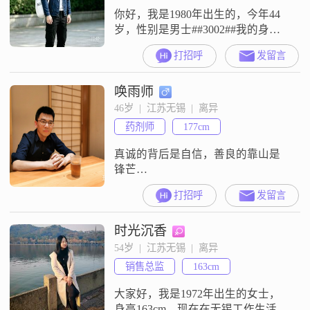
你好，我是1980年出生的，今年44
岁，性别是男士##3002##我的身高
是175cm，目前的工作地点在无锡，
打招呼
发留言
学历是大专，月收入在5001到8000
元这个区间##3002##我是一个稳重
唤雨师
可靠的人，平时性格幽默风趣，做
人真诚可靠，做事成熟稳重
46岁  |  江苏无锡  |  离异
##3002##在生活和工作中，我比较
药剂师
177cm
注重平衡工作与生活，不会只顾着
忙工作而忽略
真诚的背后是自信，善良的靠山是
锋芒
##2026####2026####2026####2026##
打招呼
发留言
时光沉香
54岁  |  江苏无锡  |  离异
销售总监
163cm
大家好，我是1972年出生的女士，
身高163cm，现在在无锡工作生活