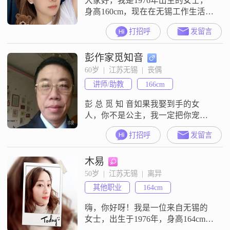
大家好，我是1976年出生的女士，
身高160cm，现在在无锡工作生活。
我的学历是高中及以下，月收入在
打招呼
发留言
3000元以下。我是一个温柔体贴的
人，平时也很注重生活品质。我性
彭作家觅知音
格直率真诚，为人谦逊低调，同时
也很有包容心。大家觉得我是一个
60岁  |  江苏无锡  |  丧偶
成熟稳重、真诚可靠的人。在生活
讲师/助教
166cm
中，我比较感性浪漫，也很注重仪
式感。我平时喜欢做旅行攻略，规
彭 总 觅 知 音如果我娶到手的女
划出行
人，你不是公主，我一定把你宠成
公主！携手余生！我将真情地用今
打招呼
发留言
生去 疼着你、娇惯着你、包容着
你、宠着你、陪伴着你、呵护着
木易
你、珍惜着你、搂着你、抱着你、
深爱着你 直到永远！你如果喜欢旅
50岁  |  江苏无锡  |  离异
游，我是你今生的拐杖和导游！你
其他职业
164cm
如果喜欢兜兜风，我是你今生免费
的贺驶员！你如果喜欢美食，我
嗨，你好呀！我是一位来自无锡的
女士，出生于1976年，身高164cm。