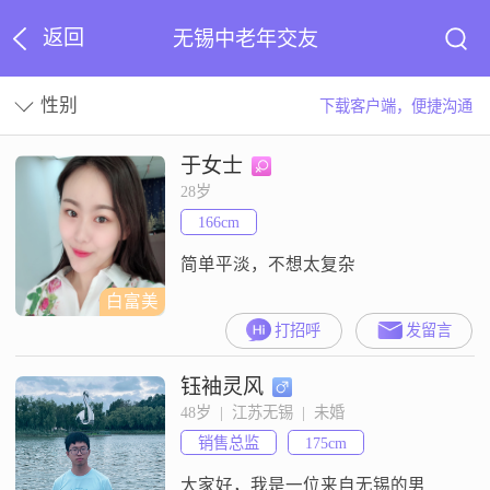
返回
无锡中老年交友
性别
下载客户端，便捷沟通
于女士
28岁
166cm
简单平淡，不想太复杂
白富美
打招呼
发留言
钰袖灵风
48岁  |  江苏无锡  |  未婚
销售总监
175cm
大家好，我是一位来自无锡的男