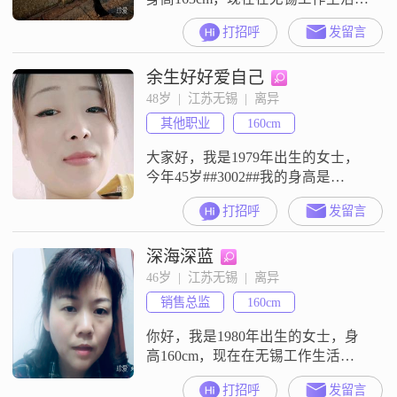
##3002##我的月收入在8001到12000
打招呼
发留言
元之间，学历是高中及以下
##3002##我的性格比较独立自信，
余生好好爱自己
平时为人乐观积极，随和容易相处
##3002##我挺热爱生活的，平时会
48岁  |  江苏无锡  |  离异
注重健康管理，也在努力追求事业
其他职业
160cm
上的成就##3002##我很喜欢那种精
致的生
大家好，我是1979年出生的女士，
今年45岁##3002##我的身高是
160cm##3002##我目前在无锡工作，
打招呼
发留言
月收入在5001到8000元之间
##3002##我的学历是高中及以下
深海深蓝
##3002##我想在这里简单介绍一下
我自己##3002##我是一个性格温柔
46岁  |  江苏无锡  |  离异
体贴的人，平时也比较善解人意
销售总监
160cm
##3002##在生活中，我是一个
你好，我是1980年出生的女士，身
高160cm，现在在无锡工作生活
##3002##我的学历是大专，目前的
打招呼
发留言
月收入在3001到5000元这个范围里