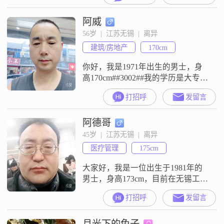
##3002##我的性格比较随和，平时
阿威
容易相处，待人真诚可靠##3002##
朋友们说我是个善解人意的人，心
56岁  |  江苏无锡  |  离异
思细腻敏感，也很有同理心，能站
建筑/房地产
170cm
在别人的角度去考虑问题##3002##
同时
你好，我是1971年出生的男士，身
高170cm##3002##我的学历是大专，
现在在无锡工作##3002##我的月收
打招呼
发留言
入在20001元到50000元这个区间
##3002##我是一个性格稳重可靠的
阿德哥
人，平时待人真诚可靠##3002##同
时我也比较外向健谈，喜欢和人交
45岁  |  江苏无锡  |  离异
流沟通##3002##现在我真诚地希望
医疗管理
175cm
通过这个平台，找到一位
大家好，我是一位出生于1981年的
男士，身高173cm，目前在无锡工
作。我的月收入在8001到12000元之
打招呼
发留言
间，拥有大学本科学历。我性格稳
重可靠，对待生活和工作都保持乐
月光下的兔子
观积极的态度。我相信真诚是人与