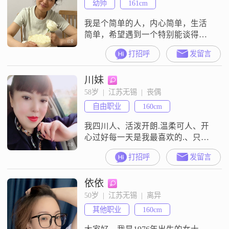
幼师
161cm
我是个简单的人，内心简单，生活
简单，希望遇到一个特别能谈得
来，有共同理念的人。
打招呼
发留言
川妹
58岁  |  江苏无锡  |  丧偶
自由职业
160cm
我四川人、活泼开朗.温柔可人、开
心过好每一天是我最喜欢的.、只愿
能遇有缘人共度余生
打招呼
发留言
依依
50岁  |  江苏无锡  |  离异
其他职业
160cm