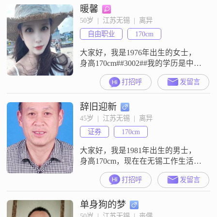
暖馨
子的，重感情的，能相互理解，平
淡的过完余生即可，
50岁  |  江苏无锡  |  离异
自由职业
170cm
大家好，我是1976年出生的女士，
身高170cm##3002##我的学历是中
专，现在在无锡工作，月收入在
打招呼
发留言
3001到5000元之间##3002##我觉得
自己是一个温柔体贴的人，平时对
辞旧迎新
待身边的人都会比较细心##3002##
我性格乐观积极，遇到事情习惯往
45岁  |  江苏无锡  |  离异
好的方面去想##3002##我心思比较
证券
170cm
细腻敏感，能注意到生活里的一些
小细
大家好，我是1981年出生的男士，
身高170cm，现在在无锡工作生活
##3002##我的学历是大专，月收入
打招呼
发留言
在5001-8000元这个范围##3002##我
这个人性格比较随和，平时和大家
单身狗的梦
相处起来都挺轻松的##3002##朋友
们都说我幽默风趣，我觉得这能让
50岁  |  江苏无锡  |  丧偶