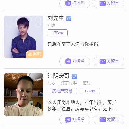
打招呼
发留言
心的！总结了一下，男的如果是真
心就别提性，处一段时间看看，女
刘先生
的如果是真心就别提钱，谈一段试
试。一起约个时间吃饭，看电影，
29岁
相处看是否合适，如果不是这样，
175cm
就别一天到晚贼喊捉贼，怀揣着不
良的目的，想占个便宜捞个偏门，
只想在茫茫人海与你相遇
大家都是成年人，饱经
高富帅
打招呼
发留言
江阴宏哥
45岁  |  江苏无锡  |  离异
房地产交易
172cm
本人江阴本地人，81年出生，离异
多年，独居，房与车都有，无不良
嗜好，无欠款，收入中等，我喜欢
打招呼
发留言
专一的女生，简单的人际关系，对
于另一半没有太高要求，真心过日