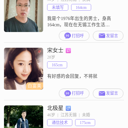
生活多一点乐趣##3002##我做事比
未填写
164cm
较有责任感，也比较成熟稳重，遇
我是个1976年出生的男士，身高
164cm，现在在无锡工作生活
##3002##目前的月收入在5001到
打招呼
发留言
8000元这个区间，学历是高中及以
下##3002##我性格上比较稳重可
宋女士
靠，平时为人随和，容易和大家相
处，待人真诚##3002##看待生活比
28岁
较乐观积极，工作的时候会认真投
165cm
入，生活里也懂得找平衡，不会只
顾着忙工作##300
有好感的会回复，不将就
白富美
打招呼
发留言
北极星
46岁  |  江苏无锡  |  未婚
通信技术
175cm