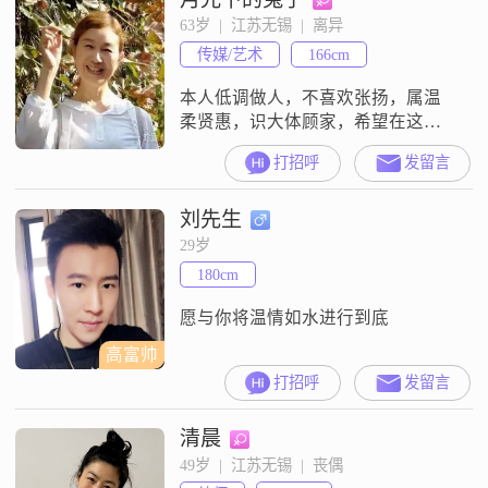
人之间交流的基础，因此我总是努
63岁  |  江苏无锡  |  离异
力做到真诚待人。在我的生活中，
传媒/艺术
166cm
家庭占据了非常重要的位置。我认
为，一个和谐的家庭是人生幸福的
本人低调做人，不喜欢张扬，属温
重
柔贤惠，识大体顾家，希望在这平
台找到有责任能担当的他人，未来
打招呼
发留言
可期过好晚年生活！另:本人不是会
员，看不到信息，请谅解！
刘先生
29岁
180cm
愿与你将温情如水进行到底
高富帅
打招呼
发留言
清晨
49岁  |  江苏无锡  |  丧偶