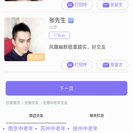
我在一家不错的公司工作，每个月
打招呼
发留言
的收入大概在5001到8000元之间。
我拥有大专学历，虽然不是特别
张先生
高，但也足以让我在社会上找到一
份稳定的工作。我性格开朗，总是
28岁
爱笑，我觉得生活就应该充满阳光
178cm
和快乐。我非常热爱生活，喜欢尝
试各种新鲜事物，让生活充满乐
风趣幽默稳重踏实，好交友
趣。同
高富帅
打招呼
发留言
下一页
珍爱首页
无锡交友
无锡中老年交友
周边交友
相关栏目
南京中老年
苏州中老年
徐州中老年