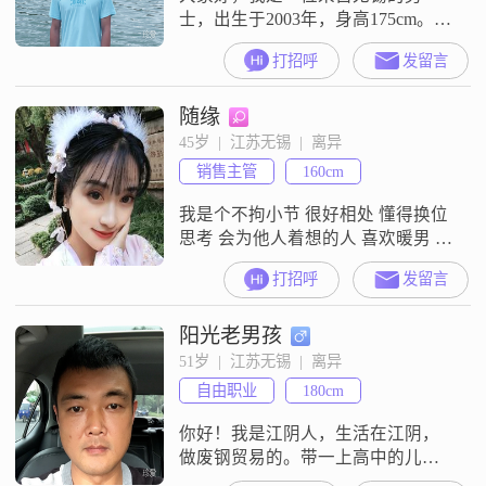
士，出生于2003年，身高175cm。目
前，我的月收入在3000元以下，虽
打招呼
发留言
然不算高薪，但我一直在努力提升
自己的能力和收入水平。我拥有大
随缘
学本科学历，自认为是一个比较有
知识、有文化的人。在生活中，我
45岁  |  江苏无锡  |  离异
性格耐心包容，乐观积极，无论遇
销售主管
160cm
到什么困难都会以平和的心态去面
对。同时，我也非常重视家庭，认
我是个不拘小节 很好相处 懂得换位
为家庭是
思考 会为他人着想的人 喜欢暖男 有
责任心的男人 拒绝家暴 冷战 冷暴力
打招呼
发留言
本人离异 81年 有一个儿子随前夫生
活 想找个离异没孩子的 或有孩子不
阳光老男孩
在身边生活的男士。
51岁  |  江苏无锡  |  离异
自由职业
180cm
你好！我是江阴人，生活在江阴，
做废钢贸易的。带一上高中的儿
子，诚信征婚！ 不要说网络上没真