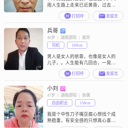
雨人生路上走来已近黄昏，过去的
已然过去，只希望以后的日子不再
打招呼
发留言
这样孤身一人，愿有缘分的你能早
日相遇，牵手到老。房子建在老家
兵哥
乡下，现已退休在家过着田园生
活。有一个儿子已成家在长沙工作
46岁  |  湖南邵阳  |  离异
不用操心了
司机
169cm
男人是女人的依靠，也像是女人的
儿子，。人生能有几回合，一晃就
老了，所以找一位没心计善良的另
打招呼
发留言
一半欢度人生，。让我们一起创建
一个温馨的家庭。
小刘
47岁  |  湖南邵阳  |  丧偶
自由职业
158cm
我是个中性刀子嘴豆腐心想找个成
熟稳重，有安全感的只想真心喜欢
的不画大饼油嘴滑舌，要有孝心对