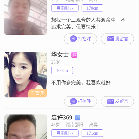
自由职业
170cm
想找一个三观合的人共渡余生！不
追求完美，但要快乐！
打招呼
发留言
华女士
25岁
160cm
不用你多完美，我喜欢就好
白富美
打招呼
发留言
嘉许369
48岁  |  湖南邵阳  |  离异
自由职业
171cm