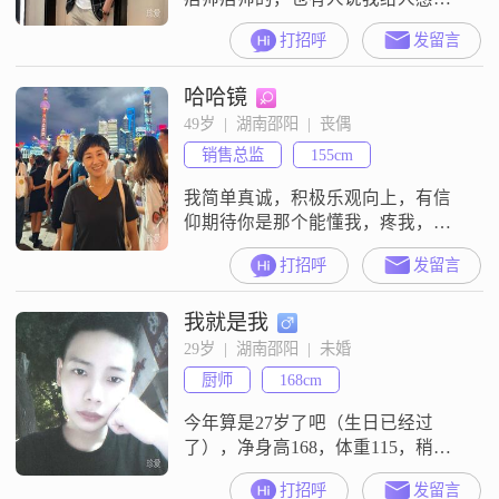
很善良稳重，其实我渴望安稳安心
打招呼
发留言
的生活着，共同创造美好，下班一
起买菜回家做个饭，看个电视剧，
哈哈镜
一起搞卫生偶尔旅游，偶尔嘻嘻哈
哈打打闹闹，不求大富大贵，更不
49岁  |  湖南邵阳  |  丧偶
羡慕灯红酒绿，只愿平平安安，用
销售总监
155cm
我的心来体贴和包容你，相信我是
值得的人。
我简单真诚，积极乐观向上，有信
仰期待你是那个能懂我，疼我，爱
我，给我精神力量的灵魂伴侣
打招呼
发留言
我就是我
29岁  |  湖南邵阳  |  未婚
厨师
168cm
今年算是27岁了吧（生日已经过
了），净身高168，体重115，稍微
可能有点矮了我也想长高点~呜呜
打招呼
发留言
呜，估计是因为初中读书那会中午