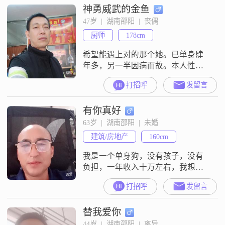
神勇威武的金鱼
47岁  |  湖南邵阳  |  丧偶
厨师
178cm
希望能遇上对的那个她。已单身肆
年多，另一半因病而故。本人性格
内向不善于言语，但有主见，希望
打招呼
发留言
找一个善解人意的她和我一起到
老。
有你真好
63岁  |  湖南邵阳  |  未婚
建筑/房地产
160cm
我是一个单身狗，没有孩子，没有
负担，一年收入十万左右，我想找
个相互理解，互相关心，的一个善
打招呼
发留言
良的伴侣，如果有意者请多多交
流，相伴一生
替我爱你
44岁  |  湖南邵阳  |  离异