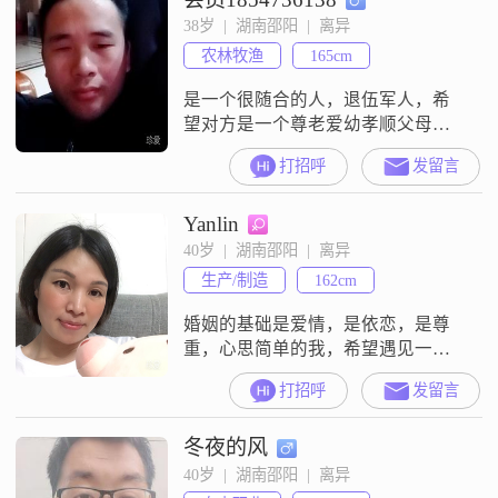
38岁  |  湖南邵阳  |  离异
农林牧渔
165cm
是一个很随合的人，退伍军人，希
望对方是一个尊老爱幼孝顺父母爱
护孩子有什么事能一起商量，一起
打招呼
发留言
走到白头，
Yanlin
40岁  |  湖南邵阳  |  离异
生产/制造
162cm
婚姻的基础是爱情，是依恋，是尊
重，心思简单的我，希望遇见一个
有责任心的你，能教我人情世故，
打招呼
发留言
护我周全，待我如家人，，，（
猴，猪，蛇生肖者请绕道 ）
冬夜的风
40岁  |  湖南邵阳  |  离异