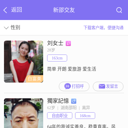
返回
新邵交友
性别
下载客户端，便捷沟通
刘女士
28岁
163cm
简单 开朗 爱旅游 爱生活
白富美
打招呼
发留言
獨家記憶
62岁  |  湖南邵阳  |  离异
自由职业
168cm
64年的我诚实善良，稳重直率。风