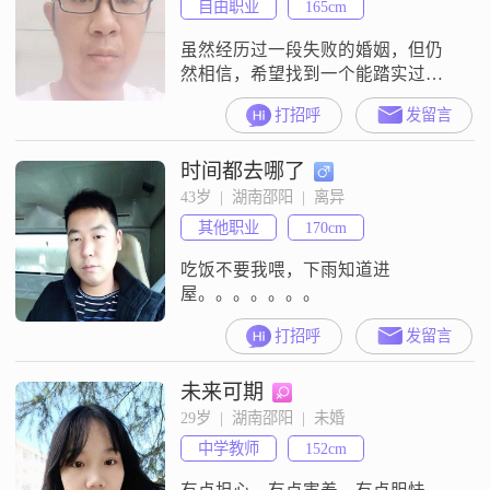
自由职业
165cm
虽然经历过一段失败的婚姻，但仍
然相信，希望找到一个能踏实过日
子的人，面朝大海，春暖花开
打招呼
发留言
时间都去哪了
43岁  |  湖南邵阳  |  离异
其他职业
170cm
吃饭不要我喂，下雨知道进
屋。。。。。。。
打招呼
发留言
未来可期
29岁  |  湖南邵阳  |  未婚
中学教师
152cm