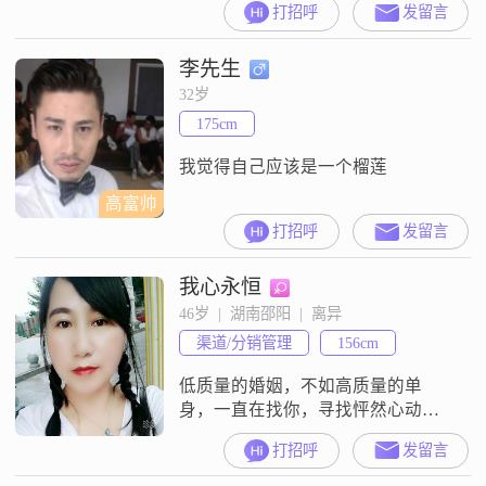
打招呼
发留言
感情专一##3002##真心过日子的人
##3002##
李先生
32岁
175cm
我觉得自己应该是一个榴莲
高富帅
打招呼
发留言
我心永恒
46岁  |  湖南邵阳  |  离异
渠道/分销管理
156cm
低质量的婚姻，不如高质量的单
身，一直在找你，寻找怦然心动的
人
打招呼
发留言