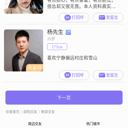
有点担心，有点害羞，有点胆怯，
很怂却又很无畏。本人资料真实，
真诚找对像，只找92，94，97年
打招呼
发留言
的，本人有的喜爱生肖配，邵阳工
作，学历本科，身高l68，l75最好，
杨先生
本人个子不高，就想找高的，聊得
来的本只找未婚，离弃的，年纪大
26岁
的，弃地的不要发消息，骗子勿
173cm
扰。经济能力与年龄，工作匹配。
工依状态有点小忙。
喜欢宁静偏远村庄和雪山
高富帅
打招呼
发留言
下一页
珍爱首页
邵阳交友
新邵交友
周边交友
热门城市