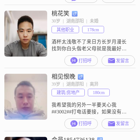
饭钱都省下来拿去上网了所以身高
桃花笑
锁定在了最后的168##3002##但还好
不算胖，体重我会控制在这个左右
30岁  |  湖南邵阳  |  未婚
##3002##兴趣爱好的话，平常有空
其他职业
178cm
喜欢玩游戏，现在打王者打的比较
多，之前也玩过狼人杀 和
酒杯太浅敬不了来日方长岁月漫长
找到你白头偕老父母就是我最好的
榜样，就想找一个相爱的人白头到
打招呼
发留言
老车房没买是因为想谈了对象结婚
后按对方想法买，经济条件是具备
相见恨晚
的
39岁  |  湖南邵阳  |  离异
建筑/房地产
180cm
我希望我的另外一半要关心我
##3002##打电话要接，如果没有听
到看到了第一时间回，要适当的避
打招呼
发留言
开，和异性聊天，出去玩
会员1854736138