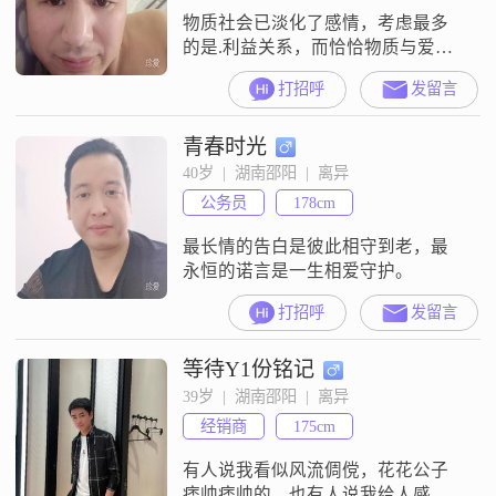
物质社会已淡化了感情，考虑最多
的是.利益关系，而恰恰物质与爱情
无关，所以只有权衡的婚姻关系而
打招呼
发留言
非姻缘！
青春时光
40岁  |  湖南邵阳  |  离异
公务员
178cm
最长情的告白是彼此相守到老，最
永恒的诺言是一生相爱守护。
打招呼
发留言
等待Y1份铭记
39岁  |  湖南邵阳  |  离异
经销商
175cm
有人说我看似风流倜傥，花花公子
痞帅痞帅的，也有人说我给人感觉