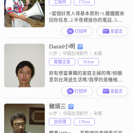
工程师
172cm
=當個好男人得基本原則=1.朦朧醒來
回你信息..2.半夜裡接你的電話..3.告
訴你——到家了就發消息給他..4.你
打招呼
发留言
半夜睡不著發消息給他..他會陪你聊
天..5.雨天..同撐一把傘..他衣服的一
Daniel小明
半是濕的..6.不論走到哪裡..都一直拉
著你的手..7.願意吃你吃不下的東
53岁  |  中国台湾新竹  |  未婚
西..8.從來不遲到..你遲到他不會生氣
客服主管
163cm
9.不論去哪裡.
妳有想當專職的家庭主婦的嗎?妳願
意到台灣過生活嗎?我學的是機械，
自動控制，產線提升，資訊分析所
打招呼
发留言
以我覺得~ 不愁沒工作~ 就算人類文
明瞬間消失~我的求生技能更多...我
豬頭三
是白羊座O型血，據說這樣的人容易
發脾氣~但我知道，所以我絕不輕易
62岁  |  中国台湾新竹  |  未婚
動怒..以致大部份人都覺得我是好好
总经理
170cm
先生...現缺愛妻一枚~ 待遇佳!!!