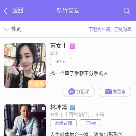
返回
新竹交友
性别
下载客户端，便捷沟通
苏女士
28岁
163cm
找一个牵了手就不分手的人
白富美
打招呼
发留言
林坤鋐
44岁  |  中国台湾新竹  |  未婚
高级管理
173cm
人生就像舞台一樣，演義出形形色