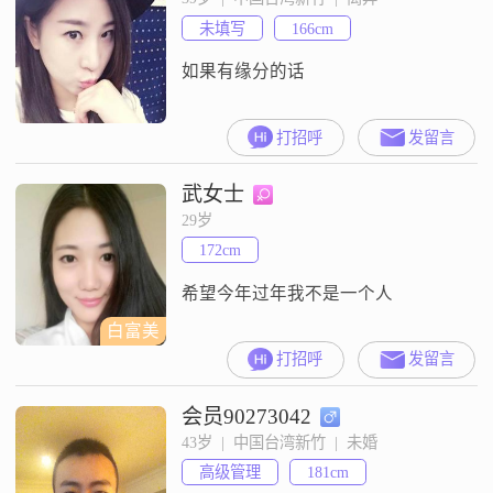
未填写
166cm
如果有缘分的话
打招呼
发留言
武女士
29岁
172cm
希望今年过年我不是一个人
白富美
打招呼
发留言
会员90273042
43岁  |  中国台湾新竹  |  未婚
高级管理
181cm