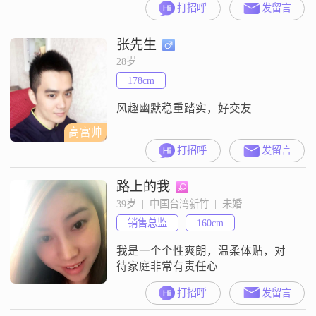
打招呼
发留言
同節奏的愛情往往能奏出最和諧最
動聽的樂章。其他都不重要，只要
张先生
兩個人在一起輕鬆快樂而沒有壓
力。你是我的那個她嗎？
28岁
178cm
风趣幽默稳重踏实，好交友
高富帅
打招呼
发留言
路上的我
39岁  |  中国台湾新竹  |  未婚
销售总监
160cm
我是一个个性爽朗，温柔体贴，对
待家庭非常有责任心
打招呼
发留言