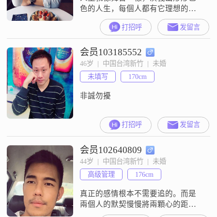
色的人生，每個人都有它理想的人
生，同樣也有它理想伴侶，為此，
打招呼
发留言
我們我們努力地奮鬥著，努力地尋
找著，通過自己的努力來實現自己
会员103185552
的目標，通過自己一顆真誠心，打
動她，來到她的身旁，一起走過這
46岁  |  中国台湾新竹  |  未婚
段人生的歷程，來一起分享生活的
未填写
170cm
酸甜苦澀。
非誠勿擾
打招呼
发留言
会员102640809
44岁  |  中国台湾新竹  |  未婚
高级管理
176cm
真正的感情根本不需要追的。而是
兩個人的默契慢慢將兩顆心的距離
縮短，在無意識中漸漸靠近彼此。