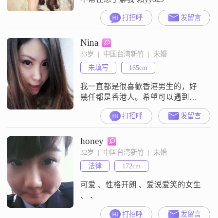
打招呼
发留言
Nina
33岁  |  中国台湾新竹  |  未婚
未填写
165cm
我一直都是很喜歡香港男生的，好
幾任都是香港人。希望可以遇到疼
我的人，被傷過，想玩的勿擾
打招呼
发留言
honey
32岁  |  中国台湾新竹  |  未婚
法律
172cm
可爱 、性格开朗 、爱说爱笑的女生
、 、
打招呼
发留言