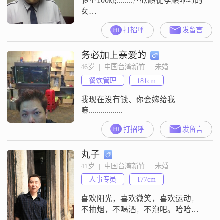
體重100kg........喜歡順從孝順乖巧的
女
孩...................................................................
打招呼
发留言
务必加上亲爱的
46岁  |  中国台湾新竹  |  未婚
餐饮管理
181cm
我现在没有钱、你会嫁给我
嘛.................
打招呼
发留言
丸子
41岁  |  中国台湾新竹  |  未婚
人事专员
177cm
喜欢阳光，喜欢微笑，喜欢运动，
不抽烟，不喝酒，不泡吧。哈哈，