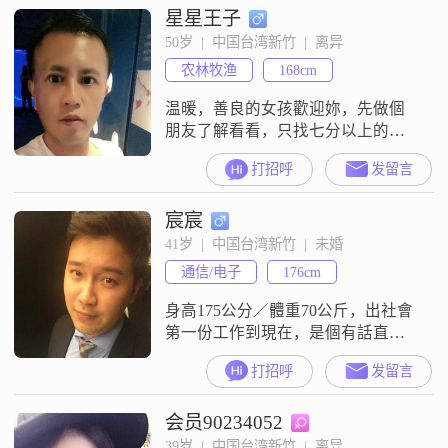
星星王子
50岁  |  中国台湾新竹  |  离异
农林牧渔
168cm
温暖，善良的女孩歡迎妳，先做個
朋友了解看看，只找七分以上的女
生，SORRy
打招呼
发留言
宸宸
41岁  |  中国台湾新竹  |  未婚
通信/电子
176cm
身高175公分／體重70公斤，出社會
第一份工作到現在，是個有話直
說、無話不談、幽默風趣的小鮮肉
打招呼
发留言
一枚 。我的興趣 喜歡運動 聽聽音樂
喜歡各國異地的小吃 是個標準小吃
会员90234052
貨還有什麼想要知道了解的嗎？
39岁  |  中国台湾新竹  |  离异