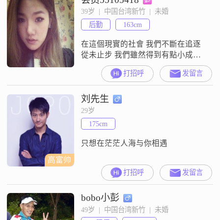
谢谢大家！没有以上说到的点请尊
39岁  |  中国台湾新竹  |  未婚
重不要打扰
后勤
163cm
在這個現實的社會 我們不斷在追逐
從未止步 我們雖然得到有點小成就
也許我們忘記了曾經的嚮往 我是一
打招呼
发留言
個內心注重簡單而平凡的生活 也許
外表的我看似豔麗但我內心淑女 永
刘先生
遠相信那句 簡簡單單才是真 希望能
在這個平臺找到彼此能相互扶持 相
29岁
濡以沫 能有著共同的人生價值觀一
175cm
起創造一個溫馨的家庭 更是能體會
到這世界人情溫暖
只想在茫茫人海与你相遇
高富帅
打招呼
发留言
bobo小彭
49岁  |  中国台湾新竹  |  未婚