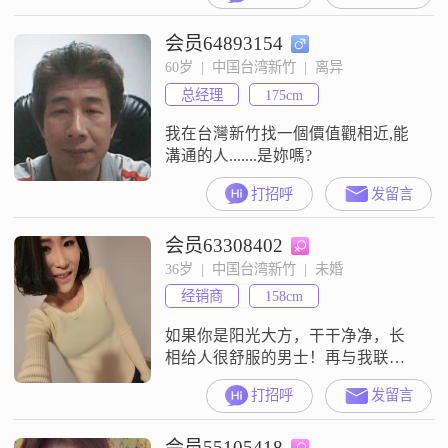
会员64893154
60岁  |  中国台湾新竹  |  离异
总经理
175cm
我在台灣新竹找一個價值觀相近,能
溝通的人.......是妳嗎?
打招呼
发留言
会员63308402
36岁  |  中国台湾新竹  |  未婚
经销商
158cm
如果你是阳光大方，干干净净，长
相给人很舒服的男士！再与我联
系！本人平时都很忙，都没什么时
打招呼
发留言
间上线！本身不求自己有多出众，
希望大家都看好了这些话再给我发
会员55105418
秋波！只来寻找自己心中的太阳！