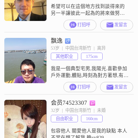
希望可以在這個地方找到談得來的
另一半讓彼此一起為的將來做努力
也祝福各位找到屬於自己的幸福
打招呼
发留言
飘逸
53岁  |  中国台湾新竹  |  离异
其他职业
175cm
我是一個典型宅男,我陽光.喜歡參加
戶外運動,體貼,時刻為對方著想,有一
點點的大男人,我是相信緣分的,希望
打招呼
发留言
藉此能找到一個開朗,溫柔的對象,作
為我的終身伴侶
会员74523307
32岁  |  中国台湾新竹  |  未婚
自由职业
160cm
包容他人 關愛他人是我的缺點 本人
不常在想了解我 賴yy829