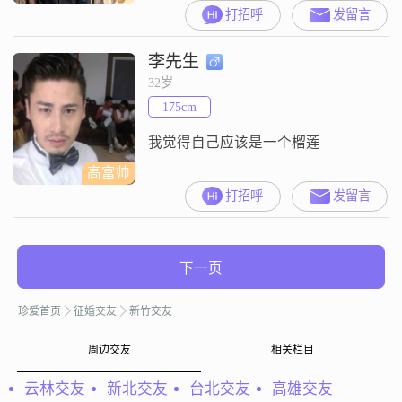
这就是我，醇厚、善良、大方，土
打招呼
发留言
生土长的南京人。朋友不少，友谊
关系牢固，我是一个慎重又有点冲
李先生
动的男人，梦想有自己喜欢的工
作、爱人，在一起奋斗，为将来的
32岁
孩子创造独一无二的空间。我爱我
175cm
的父母、亲戚和朋友，是他们给我
支持，对他们的爱就是最大的回
我觉得自己应该是一个榴莲
报。我也喜欢宠物，课时限
高富帅
打招呼
发留言
下一页
珍爱首页
征婚交友
新竹交友
周边交友
相关栏目
云林交友
新北交友
台北交友
高雄交友