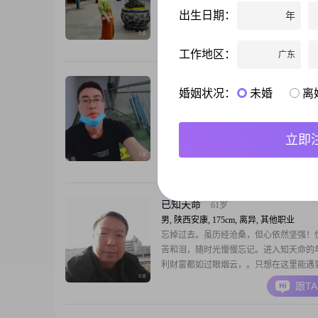
活，喜欢唱歌、跳舞、瑜伽，热爱运动！
出生日期：
年
伴侣：有责任心有担当，不抽烟不喝酒，
懂生活，积极正能量。彼此坦诚相待，下
跟T
厨房，一起散步，一起旅游，开心过好每
工作地区：
广东
喜欢心思缜密虚伪之人！
杨树
48岁
婚姻状况：
未婚
离
男, 陕西安康, 175cm, 离异, 小学教师
很期望爱情的味道。我不希望有多么顺风顺
只希望有人把我看透，知道我的糟糕，也
立即
好，一直陪着我
跟T
已知天命
61岁
男, 陕西安康, 175cm, 离异, 其他职业
忘掉过去。虽历经沧桑，但心依然坚强！
苦和泪，随时光慢慢忘记。进入知天命的
利财富都如过眼烟云，。只想在这里能遇
缘地她！愿与她携手白头。夲人学历不高
跟T
车，会做饭，哄得了孩子还能洗碗，。那
在哪里！