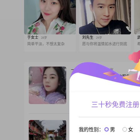
于女士
刘先生
28岁
29岁
简单平淡，不想太复杂
愿与你将温情如水进行到底
一个安静的女孩
44岁
女, 陕西安康, 150cm, 离异, 客户服务
大家好，我是一位出生于1982年的女士，
150cm，目前生活在美丽的安康##3002#
入在3000元以下，虽然不算高，但我很满
的生活状态##3002##我学历是高中及以
三十秒免费注册
跟T
信，生活中的智慧和经验远比书本上的知
宝贵##3002##我性格随和，容易相处，
平和的心去面对生活的种种
轻舞飞扬
47岁
我的性别：
男
女
女, 陕西安康, 160cm, 离异, 教育/科研
我性格开朗乐观直率，为人真诚，善良，