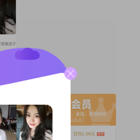
疼我像孩子
用耳朵
感受，
东西，验
了假
A联系
一生交往
间会留下
12个月
日均1.06元
75