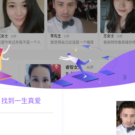
武女士
李先生
王女士
29岁
32岁
26岁
希望今年过年我不是一个人
我觉得自己应该是一个榴莲
我崇拜你像英雄你
睿智女人
48岁
女, 陕西安康, 156cm, 离异, 销售总监
身高
看人，不要用眼睛去看，容易走眼，更不要
#我的月收
去听，因为都是谎言。只要用时间，用心去
足于现在
真的假不了，假的也真不了！ 时间是个好
下，但我相
 找到一生真爱
证了人心，见证了人性，看清了真的，拆穿
A联系
跟T
识来得更
的。 短期交往看脾气，长期交往看德行，
总是以一颗
看人品！ 所以我最喜欢的一句话就是：时
最真的人！
懂你的人
51岁
女, 陕西安康, 160cm, 丧偶, 销售总监
热爱生
大家好，我是一位来自安康的女士，出生于19