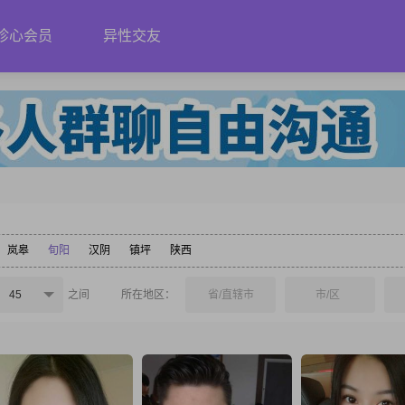
珍心会员
异性交友
岚皋
旬阳
汉阴
镇坪
陕西
45
之间
所在地区：
省/直辖市
市/区