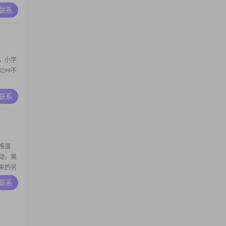
A联系
，小学
2##不
A联系
格温
动，美
来的另
A联系