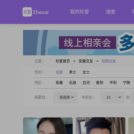
我的珍爱
搜索
位置：
珍爱首页
>
安康交友
>
旬阳交友
性别：
全部
男士
女士
地区：
安康
石泉
白河
紫阳
平利
宁陕
我要找：
请选择
年龄在：
25
到