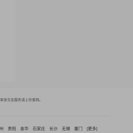
单身交友服务请上珍爱网。
州
贵阳
金华
石家庄
长沙
无锡
厦门
[更多]