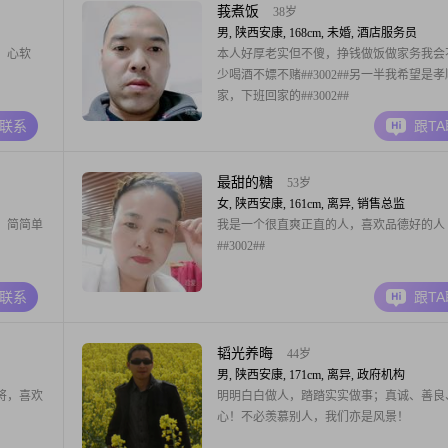
莪煮饭
38岁
男, 陕西安康, 168cm, 未婚, 酒店服务员
。心软
本人好厚老实但不傻，挣钱做饭做家务我会
少喝酒不嫖不赌##3002##另一半我希望是
家，下班回家的##3002##
A联系
跟T
最甜的糖
53岁
女, 陕西安康, 161cm, 离异, 销售总监
，简简单
我是一个很直爽正直的人，喜欢品德好的人
##3002##
A联系
跟T
韬光养晦
44岁
男, 陕西安康, 171cm, 离异, 政府机构
将，喜欢
明明白白做人，踏踏实实做事；真诚、善良
心！不必羡慕别人，我们亦是风景！