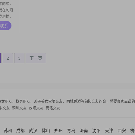
来的缘，
我在旬阳
岁勿扰，
A联系
2
3
下一页
找女朋友、找男朋友、帅哥美女富婆交友、同城邂逅等
旬阳交友约会，想要真实靠谱的
中交友
铜川交友
咸阳交友
商洛交友
苏州
成都
武汉
佛山
郑州
青岛
济南
沈阳
天津
西安
杭