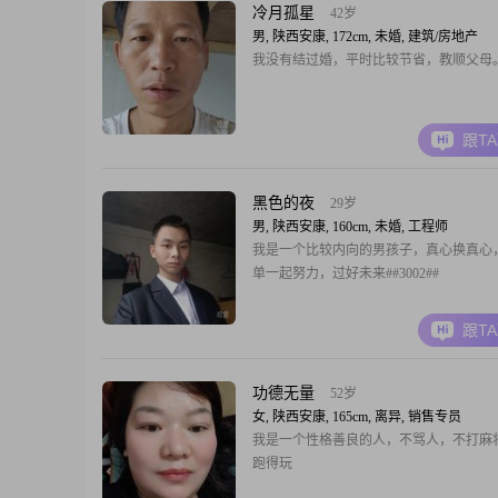
冷月孤星
42岁
男, 陕西安康, 172cm, 未婚, 建筑/房地产
我没有结过婚，平时比较节省，教顺父母
跟T
黑色的夜
29岁
男, 陕西安康, 160cm, 未婚, 工程师
我是一个比较内向的男孩子，真心换真心
单一起努力，过好未来##3002##
跟T
功德无量
52岁
女, 陕西安康, 165cm, 离异, 销售专员
我是一个性格善良的人，不骂人，不打麻
跑得玩