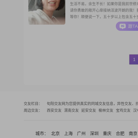
生活不易，余生不长！如果你是我前世修
请你勇敢的敞开心扉接纳活波开朗的我！
等你！顺便说一下，五十岁以上包含五十
谢谢
跟T
1
交友栏目：
旬阳交友网
为您提供真实的同城交友信息，异性交友、
周边交友：
西安交友
渭南交友
延安交友
榆林交友
宝鸡交友
汉
城市：
北京
上海
广州
深圳
重庆
合肥
南京