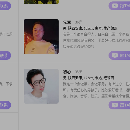
A联系
跟T
先宝
36岁
男, 陕西安康, 165cm, 离异, 生产领班
望可以遇
我是一个很直白得人，目前自己带一个男孩
住校##3002##我的另一半最好带女儿的##300
接受带男孩##3002##
A联系
跟T
初心
35岁
男, 陕西安康, 172cm, 未婚, 经销商
活，不求
我是一个会做饭，会做家务，有上进心，性
和，有责任心的男孩子，比较爱好看书，运
食，旅游，音乐，娱乐，摄影希望找个合得
一半。
A联系
跟T