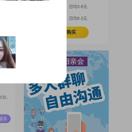
3001
3个月
日均3.8元
我一直
信，生活
A联系
1个月
日均8.2元
，更多
立即购买
一个能
较感性的
到一个
A联系
甘甜，
A联系