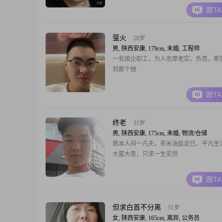
跟T
萤火
28岁
男, 陕西安康, 179cm, 未婚, 工程师
一名国企职工，为人忠厚老实，负责，希
到那个她
跟T
终老
31岁
男, 陕西安康, 175cm, 未婚, 物流/仓储
我本人间一凡夫，茶米油盐足已，平凡生
大富大贵，只求一生安然
跟T
但求白首不分离
51岁
女, 陕西安康, 165cm, 离异, 公务员