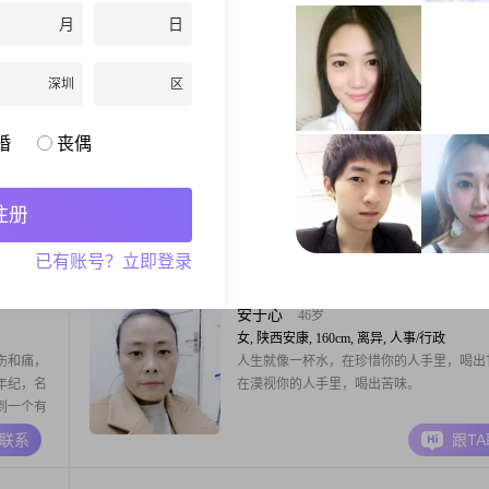
心中理想
年，身高160cm##3002##我目前的工作收入在
月
日
爱美食，
到5000元之间，虽然学历是高中及以下，但
班一起下
保持着乐观积极的生活态度##3002##我相
A联系
跟T
一天！不
中的幸福和满足感并不完全取决于物质条件
深圳
区
的是来自于内心的感受和与家人朋友的相处
##3002##我性格独立自信，
时过境迁
32岁
婚
丧偶
男, 陕西安康, 181cm, 未婚, 待业
水 ，
我是一个什么样的人我也没有看清，我想找
明白我的
够告诉我的人##3002##生活中我是一个比
注册
人，比较重视彼此之前的情感，希望能够遇
愿意和我好好生活的人，一起度过余生！
A联系
跟T
已有账号？立即登录
安于心
46岁
女, 陕西安康, 160cm, 离异, 人事/行政
伤和痛，
人生就像一杯水，在珍惜你的人手里，喝出
年纪，名
在漠视你的人手里，喝出苦味。
到一个有
，但能开
A联系
跟T
个她？您