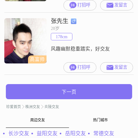
生。
打招呼
发留言
张先生
28岁
178cm
风趣幽默稳重踏实，好交友
高富帅
打招呼
发留言
下一页
珍爱首页
株洲交友
炎陵交友
周边交友
热门城市
长沙交友
益阳交友
岳阳交友
常德交友