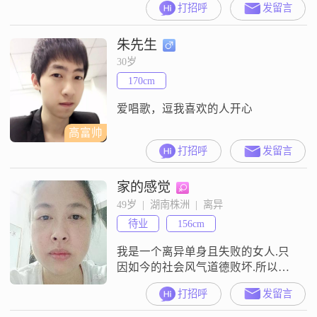
打招呼
发留言
稳定的工作，月收入在8001到12000
元之间##3002##虽然我的学历是高
朱先生
中及以下，但我一直保持着学习的
热情，努力提升自己##3002##在生
30岁
活中，我性格稳重可靠，对待事物
170cm
认真负责##3002##我非常注重与人
爱唱歌，逗我喜欢的人开心
高富帅
打招呼
发留言
家的感觉
49岁  |  湖南株洲  |  离异
待业
156cm
我是一个离异单身且失败的女人.只
因如今的社会风气道德败坏.所以好
男人太难找了.想找一个正知正念.有
打招呼
发留言
责任心有孝心有担当有血性的男人.
且能聊的来.