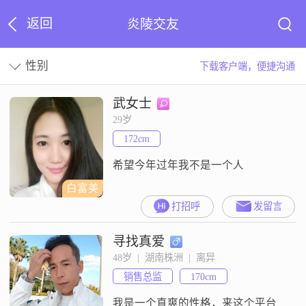
返回
炎陵交友
性别
下载客户端，便捷沟通
武女士
29岁
172cm
希望今年过年我不是一个人
白富美
打招呼
发留言
寻找真爱
48岁  |  湖南株洲  |  离异
销售总监
170cm
我是一个直爽的性格，来这个平台