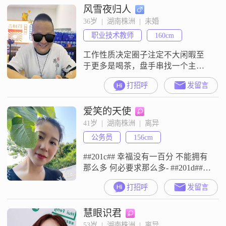
风雪夜归人
36岁  |  湖南株洲  |  未婚
职业技术教师
160cm
工作性质决定圈子注定不大闲暇至
于更多是喝茶，盘手串找一个主动
一点的孝顺一点的有没有工作都不
打招呼
发留言
是很重要
爱笑的天使
41岁  |  湖南株洲  |  离异
公务员
156cm
##201c## 幸福没有一百分 不能拥有
那么多 何必要求那么多- ##201d##愿
不慌不忙, 生活随心工作顺心, 人生
打招呼
发留言
要开心！
##200b####200b####200b##.日子在
慧眼识君
慢慢向前, 事情会慢慢变好##3002##
我是株洲炎陵人，离异，孩子长大
53岁  |  湖南株洲  |  离异