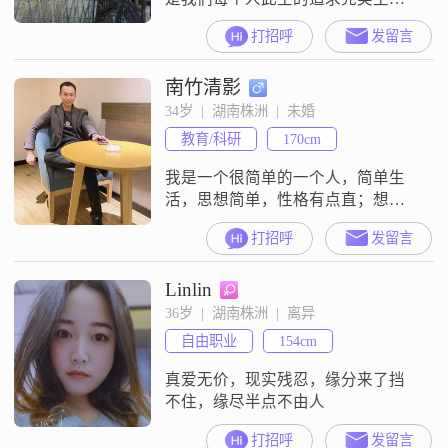
生活的一部分
打招呼
发留言
南竹清影
34岁  |  湖南株洲  |  未婚
教育/科研
170cm
我是一个很简单的一个人，简单生
活，思想简单，性格有点直；想找
一个温柔善良孝顺的女孩子！
打招呼
发留言
Linlin
36岁  |  湖南株洲  |  离异
自由职业
154cm
真爱无价，现实残忍，缘分来了挡
不住，缘尽半点不由人
打招呼
发留言