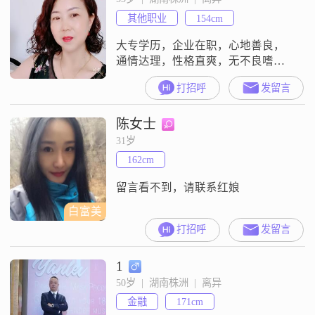
了在外面读书，想找一个合适的人
其他职业
154cm
相伴到老，最好是可以每天见面陪
大专学历，企业在职，心地善良，
通情达理，性格直爽，无不良嗜
好，想找一个身心健康有责任心不
打招呼
发留言
赌博有稳定收入有经济基础无不良
嗜好优质男相伴到老
陈女士
31岁
162cm
留言看不到，请联系红娘
白富美
打招呼
发留言
1
50岁  |  湖南株洲  |  离异
金融
171cm