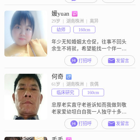
媛yuan
29岁  |  湖南株洲  |  离异
幼师
160cm
年少无知婚姻太仓促，往事不回头
余生不将就，希望能找一个伴一生
的人
打招呼
发留言
何奇
61岁  |  湖南株洲  |  丧偶
临床研究
160cm
忠厚老实直守老爸诉知而我做到敬
老家爱幼坦白自我一人独守十多年
得狐独愿有缘分的人守候终老
打招呼
发留言
毛毛