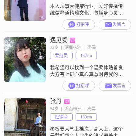
本人从事大健康行业，爱好传播传
统儒释道精髓文化，包括身心灵、
能量、中医……要知道任何的疾病
打招呼
发留言
都不是病，任何在医院治不好的，
有缘遇到都可以帮你化解。遇到我
遇见爱
们，不光使你得到健康，同时让你
的事业、家庭、夫妻关系、亲子关
22岁  |  湖南株洲  |  丧偶
系、财富自由、精气神、智慧、神
乘务员
152cm
性、灵性所有的一切都会得到升级
改变，你的命运也将彻底变得更
我希望可以找到一个温柔体贴善良
好，这就是我能为你提供
大方有上进心真心真意对待我的来
自湖南长沙的男孩子
打招呼
发留言
张丹
54岁  |  湖南株洲  |  离异
经销商
160cm
老板要大气上档次，高大上，这个
是我们每个人此生的追求完美主义