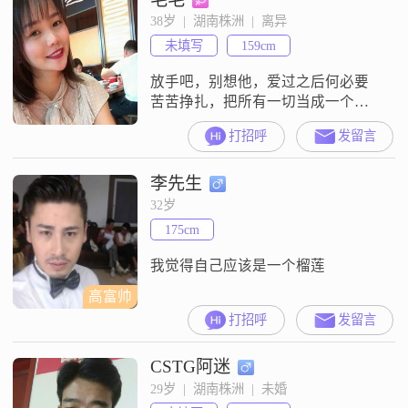
38岁  |  湖南株洲  |  离异
未填写
159cm
放手吧，别想他，爱过之后何必要
苦苦挣扎，把所有一切当成一个笑
话，这世界有很多爱你的人
打招呼
发留言
李先生
32岁
175cm
我觉得自己应该是一个榴莲
高富帅
打招呼
发留言
CSTG阿迷
29岁  |  湖南株洲  |  未婚