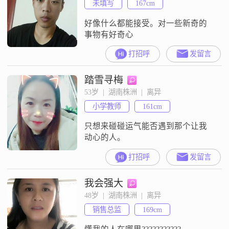
未填写
167cm
好像什么都能接受。对一些新奇的
事物有好奇心
打招呼
发留言
踏雪寻梅
53岁  |  湖南株洲  |  离异
小学教师
161cm
只想来碰碰运气能否遇到那个让我
动心的人。
打招呼
发留言
我会强大
48岁  |  湖南株洲  |  离异
销售总监
169cm