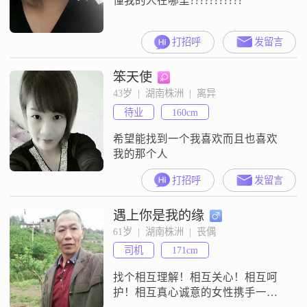
懂我的人在哪里???????????
打招呼
发留言
笨天使
43岁  |  湖南株洲  |  离异
待业
160cm
希望能找到一个我喜欢而且也喜欢
我的那个人
打招呼
发留言
遇上你是我的缘
61岁  |  湖南株洲  |  丧偶
司机
171cm
找个相互理解！相互关心！相互呵
护！相互真心诚意的女性携手一