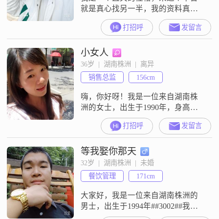
就是真心找另一半，我的资料真
实，希望我的真爱在此相聚，共度
打招呼
发留言
美好的未来，谐手余生##3002##
小女人
36岁  |  湖南株洲  |  离异
销售总监
156cm
嗨，你好呀！我是一位来自湖南株
洲的女士，出生于1990年，身高
156cm，或许在人群中不是特别显
打招呼
发留言
眼，但我有自己的独特魅力。我目
前的工作收入稳定在3001到5000元
等我娶你那天
之间，虽然不算特别高，但足够让
我过上自己想要的生活。我学历是
32岁  |  湖南株洲  |  未婚
高中及以下，但我始终相信，学历
餐饮管理
171cm
并不是衡量一个人的全部标准。我
更看重的是一个人的品格和能力。
大家好，我是一位来自湖南株洲的
我性格
男士，出生于1994年##3002##我的
身高大约是166厘米，目前从事一份