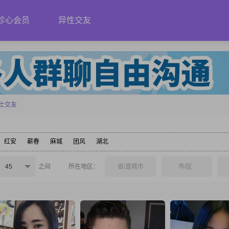
珍心会员
异性交友
士交友
红安
蕲春
麻城
团风
湖北
45
之间
所在地区：
省/直辖市
市/区