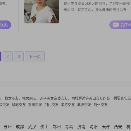
猜去、
我正在寻找黄冈地区的男性，年龄50一60岁
无负担，有责任心，身体健康的男性为友
A联系
跟T
2
3
下一页
友、找女朋友、找男朋友、帅哥美女富婆交友、同城邂逅等
英山交友约会，想要真实靠
昌交友
恩施交友
荆州交友
荆门交友
孝感交友
襄阳交友
随州交友
苏州
成都
武汉
佛山
郑州
青岛
济南
沈阳
天津
西安
杭