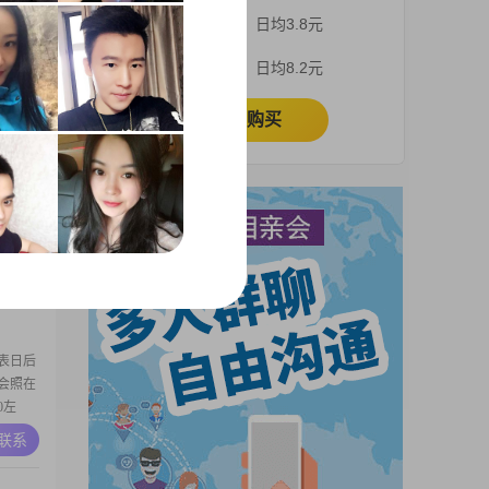
历是大专
3个月
日均3.8元
之间
享受当下
A联系
1个月
日均8.2元
度担忧未
且
立即购买
重，能
A联系
表日后
会照在
0左
妈就我一
A联系
口人 大
大伯都有