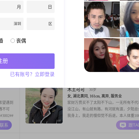
收入在
##3002##我身高 167cm，在黄冈工作，学
月
日
02##我
##3002##我的月收入大概在 3001 - 5000 元
2##平时
##3002##我觉得自己的性格还不错，比较
A联系
跟T
##在业余
的生活##3002##不会过分纠结过去或者过
深圳
区
山徒步
来，活在当下，珍惜每一个瞬间##3002##而
风静怡
48岁
婚
丧偶
女, 湖北黄冈, 159cm, 离异, 医生
身高
我是一个传统保守的人，希望找一个成熟稳
大专学
给我足够安全感的人
注册
000元
意，总是能
A联系
跟T
已有账号？立即登录
活中，我热
对生活中
木土可可
30岁
女, 湖北黄冈, 161cm, 离异, 服务业
我希望遇到
家财万贯买不了太阳不下山，一无所有不代
可遇不可
没江山，有山就有路，有河就有渡，夕阳总
002##
我身上，我走的慢但觉不后退，本人体重10
不负责的请
右，身高净一米六一，目前和父母同住 爸
A联系
跟T
个女儿 家里自己 加爸 妈 还有我大伯 总共4
伯一生没妻 没儿 没女 也是住我家 父母和