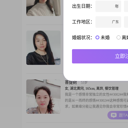
160cm，目前生活在黄冈##3002##我的月
出生日期：
年
5001到8000元之间，学历为高中及以下##30
性格温柔体贴，真诚可靠，热爱生活##300
跟T
我很注重健康管理，喜欢勤俭持家##3002
工作地区：
广东
时间，我喜欢听音乐，养护植物，还有登
##3002##
会呼吸的痛
43岁
婚姻状况：
未婚
离
女, 湖北黄冈, 163cm, 离异, 传媒/艺术
大家好，我是一位出生于1983年的女士，
163cm，目前生活在黄冈##3002##我拥有
立即
历，在工作中勤奋努力，月收入在8001到12
之间##3002##我性格独立自信，善解人
跟T
够理解他人的想法和感受##3002##在生
爱每一天的阳光，喜欢用积极的态度去面
的各种挑战##3002
菩提树
53岁
女, 湖北黄冈, 165cm, 离异, 餐饮管理
我是一个感情非常独立的女性##3002##
的是从一而终的感情##3002##这种感情
求，如果缘分能让我遇见你我会非常珍惜##3
能好好过日子的看过来##3002##对感情
跟T
勿打扰##3002##