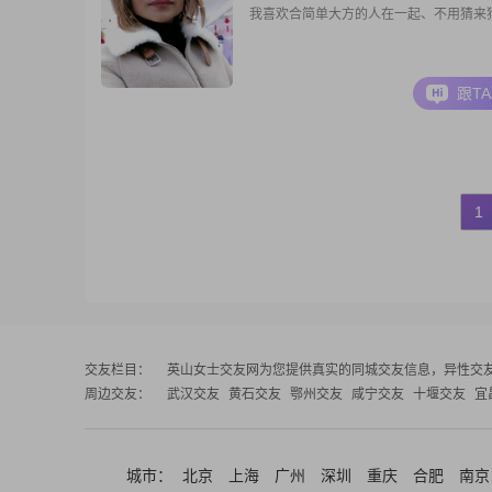
我喜欢合简单大方的人在一起、不用猜来
跟T
1
交友栏目：
英山女士交友网
为您提供真实的同城交友信息，异性交
周边交友：
武汉交友
黄石交友
鄂州交友
咸宁交友
十堰交友
宜
城市：
北京
上海
广州
深圳
重庆
合肥
南京