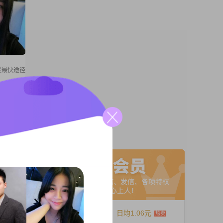
灵最快途径
生于
月收入在
保持着学
A联系
中，我性
12个月
日均1.06元
士