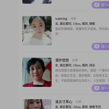
共渡余生。【若你懂我，无须言致！】个
跟T
对待婚姻应该互相理解、互相包容对方一
不易，直致与另一半携手共进到白首不分
热爱生活，更喜欢自己所做平凡生活记录
watering
38岁
假日期陪
女, 湖北黄冈, 159cm, 离异, 销售
最好的婚姻是，我懂你的不容易，你也体
苦！
跟T
漫步悠悠
63岁
女, 湖北黄冈, 156cm, 离异, 待业
首先谢谢大家看我的资料。我是一个爱好
由，能独立生活，爱好锻炼，比较有主见
生，不能受孤独所左右的人。人生苦短。
有主见、有担当、能善解人意、通情达理
跟T
收入、爱娱乐，年龄在57至66岁男士与我
生。
谁言寸草心
52岁
女, 湖北黄冈, 156cm, 离异, 销售专员