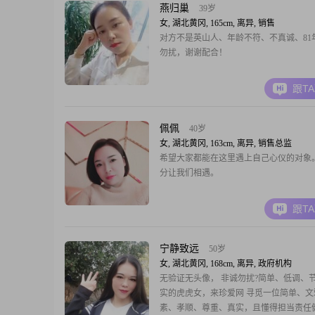
燕归巢
39岁
女, 湖北黄冈, 165cm, 离异, 销售
对方不是英山人、年龄不符、不真诚、81
勿扰，谢谢配合！
跟T
佩佩
40岁
女, 湖北黄冈, 163cm, 离异, 销售总监
希望大家都能在这里遇上自己心仪的对象
分让我们相遇。
跟T
宁静致远
50岁
女, 湖北黄冈, 168cm, 离异, 政府机构
无验证无头像， 非诚勿扰?简单、低调、
实的虎虎女，来珍爱网 寻觅一位简单、文
素、孝顺、尊重、真实，且懂得担当责任健