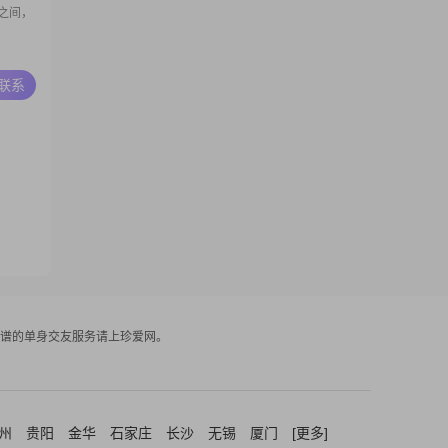
之间，
A联系
谱的单身交友服务请上珍爱网。
州
贵阳
金华
石家庄
长沙
无锡
厦门
[更多]