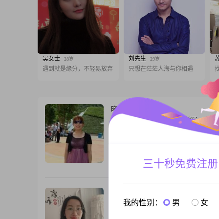
吴女士
刘先生
28岁
29岁
遇到就是缘分，不轻易放弃
只想在茫茫人海与你相遇
晓初
42岁
女, 湖北黄冈, 160cm, 离异, 未填写
大家好，我是一位出生于1984年的女士，
160cm，目前生活在黄冈。我拥有大专学
作中勤奋努力，月薪在3001到5000元之
温柔体贴，善解人意，总是能设身处地为
三十秒免费注册
跟T
想。在生活中，我独立自信，乐观积极，
什么困难都能保持开朗爱笑的态度。我细
能够敏锐地感知到周围人的情绪变化，并
蔷薇的刺
45岁
关
我的性别：
男
女
女, 湖北黄冈, 160cm, 离异, 电子技术
大家好，我是一位出生于1981年的女士，