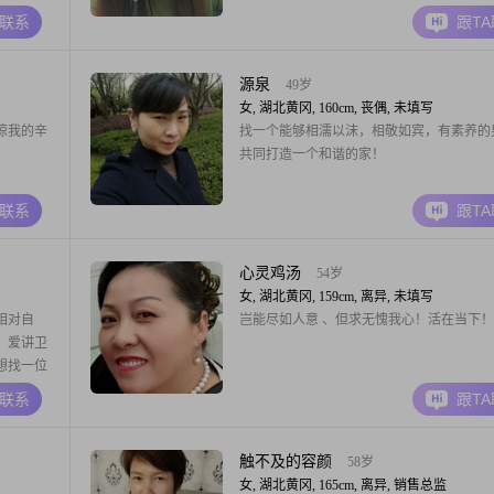
人以为：
A联系
跟T
路走来的
离。本人
史。如：
源泉
49岁
女, 湖北黄冈, 160cm, 丧偶, 未填写
谅我的辛
找一个能够相濡以沫，相敬如宾，有素养的
共同打造一个和谐的家！
A联系
跟T
心灵鸡汤
54岁
女, 湖北黄冈, 159cm, 离异, 未填写
相对自
岂能尽如人意 、但求无愧我心！活在当下！
，爱讲卫
想找一位
、有固定
A联系
跟T
共享余
触不及的容颜
58岁
女, 湖北黄冈, 165cm, 离异, 销售总监