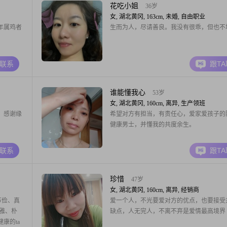
积蓄 但是老了肯定是和我一起住的 在十
花吃小姐
36岁
女, 湖北黄冈, 163cm, 未婚, 自由职业
年属鸡者
生而为人，尽请善良。我没有很乖，但也不
A联系
跟T
谁能懂我心
53岁
女, 湖北黄冈, 160cm, 离异, 生产领班
。感谢缘
希望对方有担当，有责任心，爱家爱孩子的
健康男士，并懂我的共度余生。
A联系
跟T
珍惜
47岁
女, 湖北黄冈, 160cm, 离异, 经销商
节俭、真
爱一个人，不光要爱对方的优点，也要接受
雅、朴
缺点，人无完人，不离不弃是爱情最高境界
康的ta