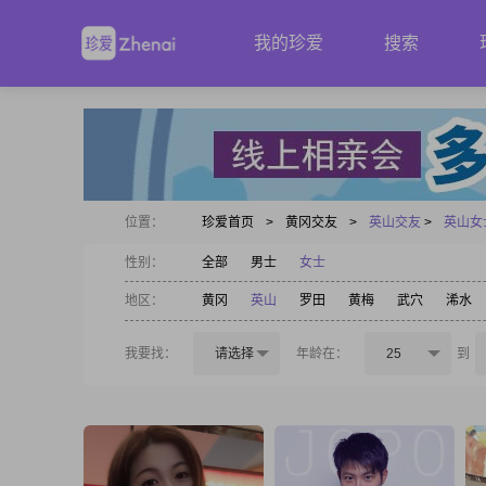
我的珍爱
搜索
位置：
珍爱首页
>
黄冈交友
>
英山交友
>
英山女
性别：
全部
男士
女士
地区：
黄冈
英山
罗田
黄梅
武穴
浠水
我要找：
请选择
年龄在：
25
到