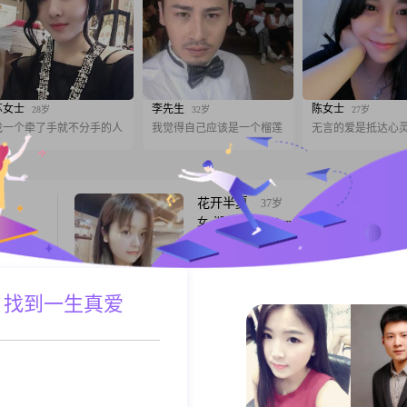
苏女士
李先生
陈女士
28岁
32岁
27岁
找一个牵了手就不分手的人
我觉得自己应该是一个榴莲
无言的爱是抵达心
花开半夏
37岁
女, 湖北黄冈, 164cm, 离异, 未填写
身高
大家好，我是一位来自湖北黄冈的女士，出
历，在工
1989年，身高164cm##3002##目前，我的
间。我性格
3001到5000元之间，从事着一份稳定的工作
他人着
 找到一生真爱
##3002##虽然我的学历是中专，但我一直
A联系
跟T
无论遇到
习的热情，不断提升自己##3002##在生活
腻敏感，
格随和，容易相处，喜欢享受当下的每一刻
给予他们
##3002##我热爱看电影和
一生何求
37岁
女, 湖北黄冈, 167cm, 离异, 未填写
身高
嗨，你好呀！我是一位出生于 1986 年的女