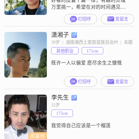
好看的皮囊千篇一律，有趣的灵魂
万里挑一，希望在对的时间遇见哪
个久违的你……
打招呼
发留言
潇湘子
39岁  |  湖南湘西土家族苗族自治州  |  未婚
其他职业
171cm
既许一人以偏爱 愿尽余生之慷慨
打招呼
发留言
李先生
32岁
175cm
我觉得自己应该是一个榴莲
高富帅