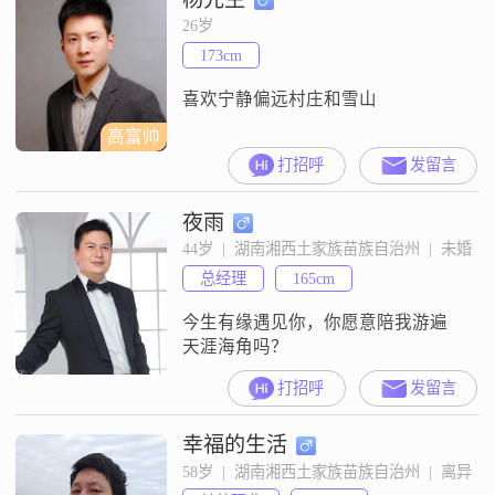
26岁
173cm
喜欢宁静偏远村庄和雪山
高富帅
打招呼
发留言
夜雨
44岁  |  湖南湘西土家族苗族自治州  |  未婚
总经理
165cm
今生有缘遇见你，你愿意陪我游遍
天涯海角吗？
打招呼
发留言
幸福的生活
58岁  |  湖南湘西土家族苗族自治州  |  离异