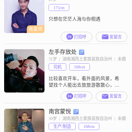
175cm
只想在茫茫人海与你相遇
高富帅
打招呼
发留言
左手存放处
31岁  |  湖南湘西土家族苗族自治州  |  未婚
司机
168cm
比较喜欢开车，看外面的风景，希
望找个人能出去旅旅游散散心，来
一场说走就走的旅行！
打招呼
发留言
南宫蒙悅
30岁  |  湖南湘西土家族苗族自治州  |  未婚
生产/制造
168cm