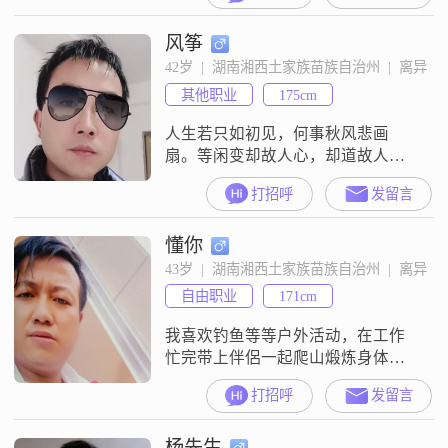
风筝
42岁  |  湖南湘西土家族苗族自治州  |  离异
其他职业
175cm
人生若只如初见，何事秋风悲画
扇。等闲变却故人心，却道故人心
易变。骊山语罢清宵半，泪雨零铃
打招呼
发留言
终不怨。何如薄幸锦衣郎，比翼连
枝当日愿。
懂你
43岁  |  湖南湘西土家族苗族自治州  |  离异
自由职业
171cm
我喜欢钓鱼等等户外活动，在工作
忙完带上伴侶一起爬山煅炼身体，
聊聊天多好
打招呼
发留言
杨先生