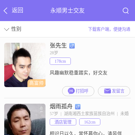
返回
永顺男士交友
性别
下载客户端，便捷沟通
张先生
28岁
178cm
风趣幽默稳重踏实，好交友
高富帅
打招呼
发留言
烟雨孤舟
57岁  |  湖南湘西土家族苗族自治州  |  未婚
酒店管理
162cm
相识日以久，常怀慕你心，清风伴