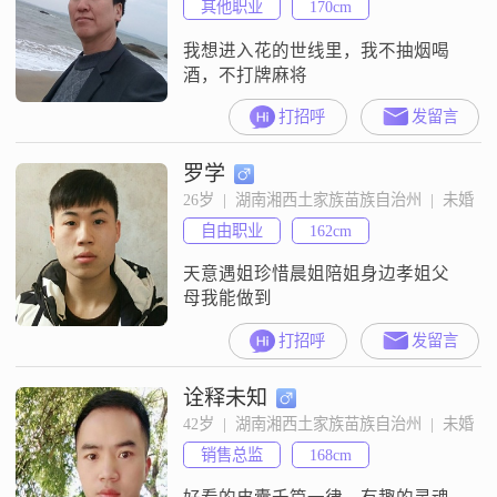
其他职业
170cm
我想进入花的世线里，我不抽烟喝
酒，不打牌麻将
打招呼
发留言
罗学
26岁  |  湖南湘西土家族苗族自治州  |  未婚
自由职业
162cm
天意遇姐珍惜晨姐陪姐身边孝姐父
母我能做到
打招呼
发留言
诠释未知
42岁  |  湖南湘西土家族苗族自治州  |  未婚
销售总监
168cm