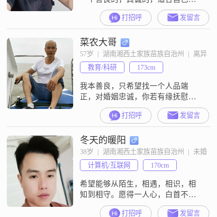
那个人一起携手到老！
打招呼
发留言
菜农大哥
57岁  |  湖南湘西土家族苗族自治州  |  离异
教育/科研
173cm
我本善良，只希望找一个人品端
正，对婚姻忠诚，你若有缘抚慰我
这颗受伤的心，我会用我的真心携
打招呼
发留言
手深爱陪伴你余生。但愿为你一直
等待……
冬天的暖阳
38岁  |  湖南湘西土家族苗族自治州  |  未婚
计算机/互联网
170cm
希望能够从陌生，相遇，相识，相
知到相守。愿得一人心，白首不分
离！
打招呼
发留言