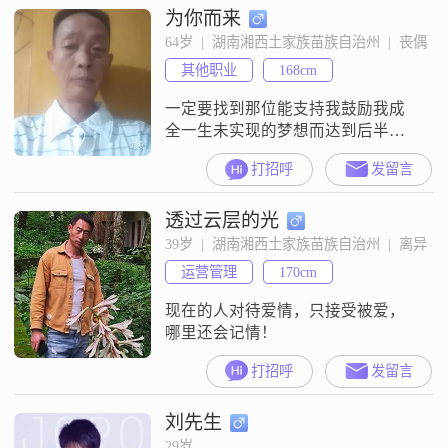
为你而来
64岁  |  湖南湘西土家族苗族自治州  |  丧偶
其他职业
168cm
一定要找到那位能支持我鼓励我成
全一生未实现的梦想而达到后半生
恩爱如初，不求同年同月同日生但
打招呼
发留言
求同年同月同日死。本人前半生风
波四起，拼命挣扎，努力向上。全
透过云层的光
身上下正能量的勇气一直在发光。
希望在此能遇上苍天允许双方恩爱
39岁  |  湖南湘西土家族苗族自治州  |  离异
永不退色的那位女神降来人间为
运营管理
170cm
盼。
现在的人对待爱情，只接受被爱，
哪里还会记情！
打招呼
发留言
刘先生
29岁