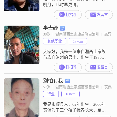
明月，此时思更清。
打招呼
发留言
半壶纱
38岁  |  湖南湘西土家族苗族自治州  |  离异
其他职业
177cm
大家好，我是一位来自湘西土家族
苗族自治州的男士，出生于1985
年，身高177cm##3002##我的月收入
打招呼
发留言
在12001到20000元之间，目前从事
着一份稳定的工作##3002##虽然我
别怕有我
的学历是高中及以下，但我一直保
持着积极向上的态度，努力在工作
57岁  |  湖南湘西土家族苗族自治州  |  丧偶
中学习和成长##3002##性格方面，
待业
168cm
我自认为是一个稳重可靠的人，做
事踏实，
我是永顺县人，62年出生，2000年
丧偶为了三个孩子抚养长大，至今
还是一人，如今子女都已长大成