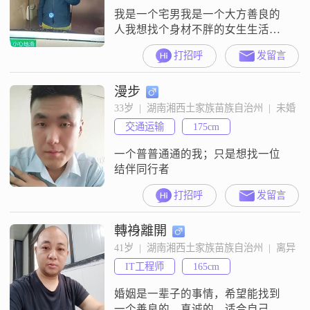
我是一个宅男我是一个大方善良的
人我想找个身材不胖的女生生活中
我喜欢做好吃的和玩王者荣耀与吃
打招呼
发留言
鸡我害怕孤独想找个对象结婚，我
想天天跟老婆说一些甜蜜的话分析
漫步
一些正能量的事情，我想每个月给
老婆8000块钱用我想让老婆不用去
33岁  |  湖南湘西土家族苗族自治州  |  未婚
工作
交通运输
175cm
一个普普通通的我；只是想找一位
结伴同行者
打招呼
发留言
轉裑離開
41岁  |  湖南湘西土家族苗族自治州  |  离异
IT工程师
165cm
婚姻是一辈子的事情，希望能找到
一个善良的，真诚的，适合自己的