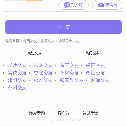
打招呼
发留言
下一页
珍爱首页
湘西交友
永顺交友
永顺男士交友
周边交友
热门城市
长沙交友
株洲交友
益阳交友
岳阳交友
常德交友
娄底交友
怀化交友
衡阳交友
邵阳交友
郴州交友
张家界交友
湘潭交友
永州交友
珍爱专题
客户端
意见反馈
Copyright © 2005-2026