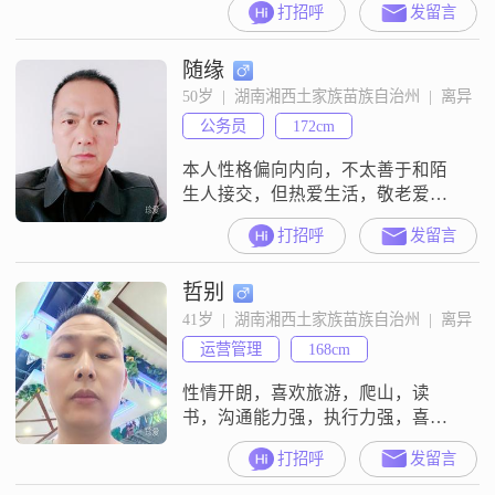
打招呼
发留言
家，孙子也带大了，认真对自已负
责诚心找伴是唯一的目的。对方丧
随缘
偶优先考虑，丧偶的一切我都能够
接受，希望早点遇见你。
50岁  |  湖南湘西土家族苗族自治州  |  离异
公务员
172cm
本人性格偏向内向，不太善于和陌
生人接交，但热爱生活，敬老爱
幼，真诚待人，平时也比较爱运
打招呼
发留言
动，希望通过这个平台遇上有缘
人，相伴余生！
哲别
41岁  |  湖南湘西土家族苗族自治州  |  离异
运营管理
168cm
性情开朗，喜欢旅游，爬山，读
书，沟通能力强，执行力强，喜欢
和心爱的人在一起，她躺在我怀里
打招呼
发留言
聊天